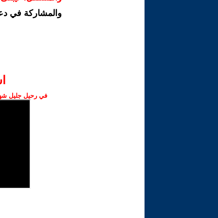
والمشاركة في دع
ا‫
في رحيل جليل شهبا