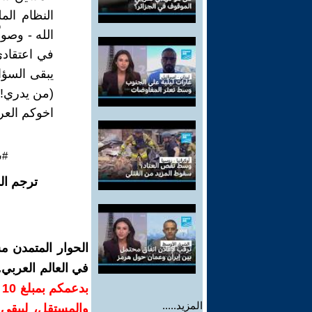
النظام الم
الله - وصول
في اعتقادي
يبقى السؤ
(من يدري!؟)
اخوكم العر
#س
ترجم ال
الحوار المتمدن م
في العالم العربي
ب
المزيد.....
والمستقل، ليبقى ص