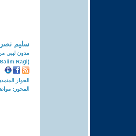
سليم نصر 
مدون ليبي من
(Salim Ragi)
الحوار المتمدن-العدد: 7670 - 23
المحور: مواض