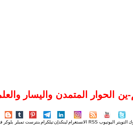
ين الحوار المتمدن واليسار والعلم
وك
التويتر
اليوتيوب
RSS
الانستغرام
لينكدإن
تيلكرام
بنترست
تمبلر
بلوكر
فل