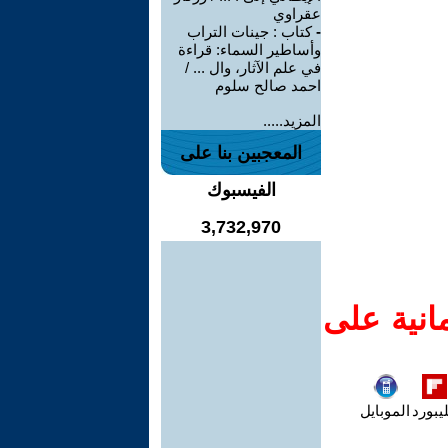
عقراوي
-
كتاب : جينات التراب
وأساطير السماء: قراءة
في علم الآثار، وال ... /
احمد صالح سلوم
المزيد.....
المعجبين بنا على
الفيسبوك
3,732,970
انية على
يبورد
الموبايل