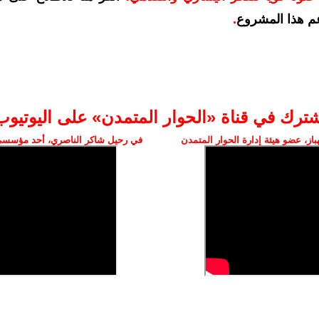
م هذا المشروع
.
شترك في قناة «الحوار المتمدن» على اليوتيوب
ز، عضو هيئة إدارة الحوار المتمدن
في رحيل شاكر الناصري، أحد مؤسسي 