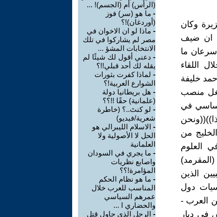
(الرأس) أم (الجسم)! ...
-
ما هو (سر) فوز
(أوردغان)!؟
زيرة وكان
-
ماذا لو ان الاخوان في
ُ ان ضيف
مصر لم يشاركوا في تلك
الانتخابات المشؤ ...
 سرعان ما
-
دعني أقول لك شيئًا لم
ل اللقاء
يقله لك أحد قبلي!!؟
-
لماذا كفرت بثورات
حمد خليفة
الشوارع العربية!؟
شغل منصب
-
هل بريطانيا دولة
(علمانية) حقًا !!؟؟
اساسي في
-
لو كنتَ..؟ (خاطرة
شعرية/فيديو)
ا))((ونحن
-
الاسلام الليبرالي هو
الخليج من
الحل لا الأصولية ولا
العلمانية
ي العلوم
-
ما يجري في السودان
(المقرمد)
واصابع نظريات
المؤامرة!؟؟
ين الذين
-
ما هو نظام الحكم
سيات دول
المناسب للعرب خلال
عمرهم السياسي
ين العرب -
والحضاري ا ...
ش في ديار
-
الرجل الذي حاول قتل