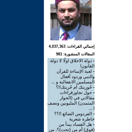
إجمالي القراءات: 4,037,363
المقالات المنشورة: 981
-
دولة الاخلاق اولًا لا دولة
القانون!
-
لعبة الإساءة للقرآن
والنبي وردود أفعال
المسلمين الانفعالية و ...
-
حُوريتك أم حُريتك!!؟
-
حول تجاوزقراءات
مقالاتي في (الحوار
المتمدن) المليونين ونصف
ا ...
-
الفردوس الضائع !!؟؟
خاطرة شعرية
-
هل الفساد يبدأ من
(فوق) أم من (تحت)؟، من