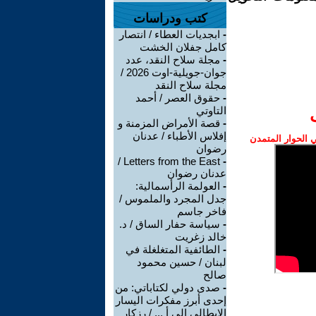
كتب ودراسات
-
ابجديات العطاء / انتصار
كامل جفلان الخشت
-
مجلة سلاح النقد، عدد
جوان-جويلية-اوت 2026 /
مجلة سلاح النقد
-
حقوق العصر / أحمد
التاوتي
-
قصة الأمراض المزمنة و
إفلاس الأطباء / عدنان
الحوار المتمدن
رضوان
Letters from the East /
-
عدنان رضوان
-
العولمة الرأسمالية:
جدل المجرد والملموس /
فاخر جاسم
-
سياسة حفار الساق / د.
خالد زغريت
-
الطائفية المتغلغلة في
لبنان / حسين محمود
صالح
-
صدى دولي لكتاباتي: من
إحدى أبرز مفكرات اليسار
الإيطالي إلى أ ... / رزكار