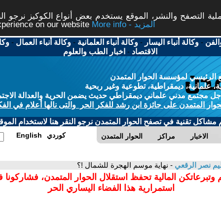
ة التصفح والنشر، الموقع يستخدم بعض أنواع الكوكيز نرجو النق
More info - المزيد
experience on our website
الفن
-
وكالة أنباء اليسار
-
وكالة أنباء العلمانية
-
وكالة أنباء العمال
-
وكا
الاقتصاد
-
اخبار الطب والعلوم
 الرئيسي لمؤسسة الحوار المتمدن
، علمانية، ديمقراطية، تطوعية وغير ربحية
ل مجتمع مدني علماني ديمقراطي حديث يضمن الحرية والعدالة الاجتم
حوار المتمدن على جائزة ابن رشد للفكر الحر والتى نالها أعلام في الفك
م مشاكل تقنية في تصفح الحوار المتمدن نرجو النقر هنا لاستخدام الموقع
كوردي
English
الاخبار
مراكز
الحوار المتمدن
م نصر الرقعي
- نهاية موسم الهجرة للشمال !؟
 وتبرعاتكن المالية تحفظ استقلال الحوار المتمدن، فشاركونا 
استمرارية هذا الفضاء اليساري الحر