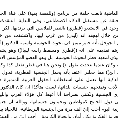
الماضية تابعت حلقة من برنامج (وللقصة بقية) على قناة الج
لقة عن مستقبل الذكاء الاصطناعي، وفي البداية، اعتقدت
وجود في الاستديو (قطري) بالنظر للملابس التي يرتديها، لكن
 خلال لهجته انه (ليبي) من غرب ليبيا، واكتشفت من خلا
الجوجل بأنه خبير مميز في بحوث الحوسبة واسمه الدكتور (أ
ويتم تقديمه على انه ((قطري ومسقط راسه ليبيا!)) وهو ي
نفيذي لمعهد قطر لبحوث الحوسبة، بل وهو العضو المؤسس ال
، وكان عندما يتحدث يقول: (( ونحن هنا في قطر نفعل كذا وكذ
الخ)) مما جعلني اعتقد بأنه يحمل الجنسية القطرية، فدول 
لذكية انها تعمل على استقطاب العقول العربية المتميزة ف
الأدب وتمنحهم جنسيات بلدانها، لست متأكدًا ان كان الدكتور 
الجنسية ولكنني بصراحة أنا أغبط كل هؤلاء العرب والليبي
 دول الخليج كمواطنين ويحملون جنسياتها، ووالله ان جن
بية اليوم أحب إليّ الف مرة من الجنسية البريطانية، فالحياة ب
حرية الفكرية بكل أمان والحياة الكريمة - أحب اليّ من العي