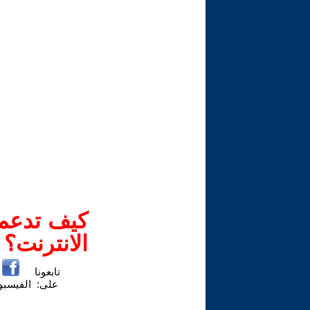
كيف تدعم-
الانترنت؟
تابعونا
على:
الفيسب