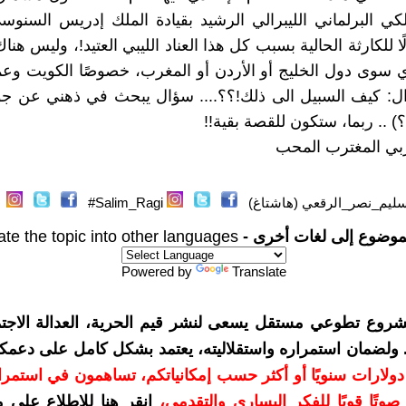
لكي البرلماني الليبرالي الرشيد بقيادة الملك إدريس السنو
ًا للكارثة الحالية بسبب كل هذا العناد الليبي العتيد!، وليس هن
 سوى دول الخليج أو الأردن أو المغرب، خصوصًا الكويت وع
ال: كيف السبيل الى ذلك!؟؟.... سؤال يبحث في ذهني عن جو
 .. ربما، ستكون للقصة بقية!!
بي المغترب المحب
ليم_نصر_الرقعي (هاشتاغ)
Salim_Ragi#
موضوع إلى لغات أخرى -
ate the topic into other languages
Powered by
Translate
شروع تطوعي مستقل يسعى لنشر قيم الحرية، العدالة الاجتم
. ولضمان استمراره واستقلاليته، يعتمد بشكل كامل على دعمك
دعمكم بمبلغ 10 دولارات سنويًا أو أكثر حسب إمكانياتكم، تساهمون في استم
وتًا قويًا للفكر اليساري والتقدمي
،
انقر هنا للاطلاع على 