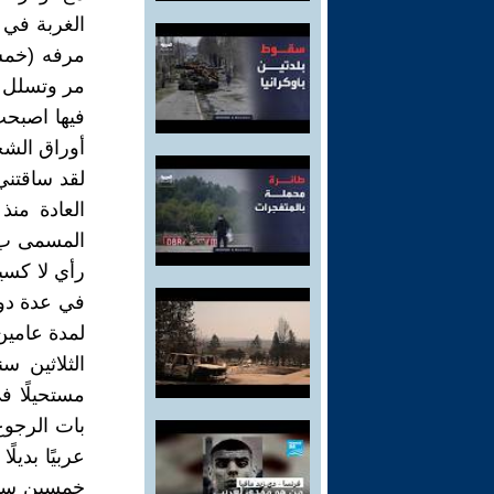
الغربة في 
مرفه (خمس 
مر وتسلل ع
فيها اصبحت
أوراق الش
لقد ساقتني
المسمى ب(
رأي لا كس
في عدة دول
لمدة عامين،
الثلاثين س
مستحيلًا ف
بات الرجوع 
عربيًا بديل