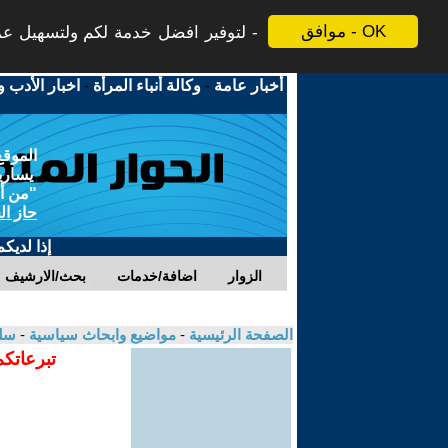
موافق - OK
لتوفير افضل خدمة لكم ولتسهيل عملي
أخبار عامة
-
وكالة أنباء المرأة
-
اخبار الأدب و
الموقع
يسارية
"من أج
حاز ال
إذا لديك
الزوار
اضافة/خدمات
بحث/الارشيف
الصفحة الرئيسية
-
مواضيع وابحاث سياسية
-
سلي
تبرعاتكم