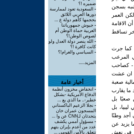
ضميره !؟
اشبه بسجن
-
السعودية تعود لممارسة
دورها العربي اللائق
كن العمر
بحجمها كأهم دولة ع ...
 الاقامة
-
جيوش جمهورياتنا
العربية حماة الوطن أم
آخر تساقط
لصوص الوطن!؟
-
الله ينصر دولة العدل ولو
كانت كافرة !؟
ل كما جرت
-
السياسي والغرام!؟
معتقل السياسي المرعب
المزيد.....
 - كصاحب
د ان عشت
الية صعبة
أخبار عامة
-
انخفاض مخزون أنظمة
 ما يقارب
الدفاع الأمريكية -بشكل
صعبًا بل
خطير-.. ما الذي يع ...
-
نجلا الزعيم الباكستاني
ليبيا، بل
المسجون عمران خان
 أجد وطنًا
يتحدثان لـCNN عن وا ...
-
مسؤول أممي يكشف
ما يزيد عن
عدد من أعدم بإيران بتهم
 فيها عام 1963 كأول مسمار في نعش
تتعلق بالأمن القومي ...