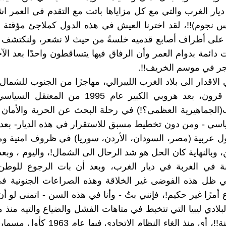
ديار الغرب والتي مع كل مزاياها باتت مع التقدم في العمر 
نجوم)!!، لقد اخترنا العيش في هذه الدول كملاجئ مؤقتة ل
لى أطراف أصابع قدميه خلسةً من حيث لا نشعر، ولنكتشف أن
 دائمة بدوام العمر وأن الرفاق فيها يتساقطون واحدًا بعد ال
جر في موسم الخريف!!.
 الاقدار الى بلاد الغرب الليبرالي، مهاجرًا من الجنوب للشما
العادة منذ قرون، بعد هروبي الكبير عام 1995 من ال
الجماهيرية العظمى؟!) في رحلة البحث عن الحرية والأمان
ياسي - ومن دون تخطيط مسبق للاستقرار في هذه الديار- بع
 عربية (مصر، السودان، الأردن، سوريا) في ظروف امنية وم
 وبالنهاية كان الحل هو شد الرحال الى الشمال!، واليوم ، وبعد
نة في الغربة في ديار الغرب، وبعد أن بات الرجوع للوطن 
ي ظل هذه الفوضى غير الخلاقة وهذه الصراعات الجنونية في 
أمرًا غير حكيم!، فإنني بتُ - وأنا في هذه السن - اتمنى لو أن
ًا لبلادي ليبيا التي تتخبط في متاهات الفشل والضياع والتيه منذ 
خمسين سنة!!، أي منذ الغاء النظام الإتحادي