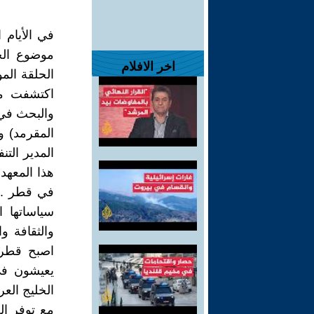
في الأيام 
موضوع الح
اخر الافلام
الحلقة الم
اكتشفت من
والبحث في 
المقرمد) 
المدير الت
هذا المعهد
في قطر .. 
سياساتها ا
والثقافة و
اصبح قطري 
يعيشون في
الخليج العر
مع توفر ال