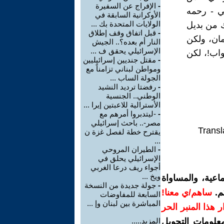
-
الإفراج عن السفيرة
سي - رحمه
الأوكرانية السابقة في
الولايات المتحدة بك ...
اك من بديل
-
قبل اتفاق وقف إطلاق
مان، ولكن
النار أم بعده؟.. الجيش
الإسرائيلي يحقق ف ...
اب!، لكن
-
مقتل جنديين إسرائيليين
ومواطن لبناني تزامناً مع
الجولة الساب ...
-
رفضتا ترديد النشيد
الوطني.. الجنسية
الأسترالية للاعبتين إيرا ...
-
-ليتدبروا أمرهم مع
مصر-.. باحث إسرائيلي
Transl
يقترح خطة لفصل غزة ن
...
-
الطيران المروحي
الإسرائيلي يحلق في
أجواء ريف درعا الغربي
ويخ ...
اعية، والمساواة
-
جولة جديدة من النسخة
م.
ساهم/ي معنا!
السابعة للمفاوضات
المباشرة بين لبنان وإ ...
رار هذا المنبر الحر
معلومات التحويل
المزيد.....