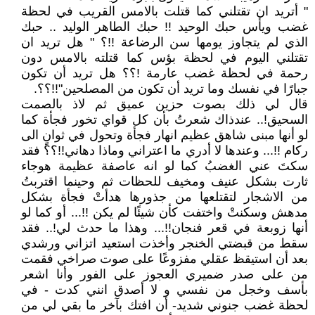
" أتريد ان تقتلني كما قتلت بالامس القريب في لحظة
غضب ويأس حبك الوحيد !! حبك الطاهر الوليد .. حبك
الذي لم يتجاوز يومها سن الرضاعة !!؟ " هل تريد ان
تقتلني اليوم في لحظة بؤس كما قتلته بالامس دون
رحمة في لحظة غضب عارمة !؟؟ هل تريد أن تكون
جبارًا في نفسك وما تريد أن تكون من المصلحين"!!؟؟.
قال لي ذلك بصوت حزين عميق ثم لاذ بالصمت
السحيق!.. عندذاك شعرتُ بأن كل قواي تخور فجأة كما
لو أنها مبنى شاهق عظيم انهار فجأة وتحول في ثوانٍ الى
ركام !!... وعندها لا أدري ما اعتراني وماذا دهاني!!؟؟ فقد
سكتَ عني الغضبُ كما لو انه عاصفة عظيمة هوجاء
ثارت بشكل عنيف ومخيف للحظات ثم وحينما اقتربتُ
من الاشجار لتقتلعها من جذورها هدأتْ فجأة بشكل
مدهش وسكنتْ واختفت كأن شيئًا لم يكن !!... أو كما لو
أنها زوبعة في قعر فنجان!!... وهذا ما حدث لي!.. فقد
سقط من قبضتي الخنجر وأخذت استعيد اتزاني ورشدي
بعد أن استيقظ عقلي مفزوعًا على صوت صراخي فقمت
من على صدر ضميري العجوز على الفور وأنا اشعر
بأسف وخجل من نفسي و لا أصدق انني كدت - في
لحظة غضب جنوني شديد- أن افتك بآخر ما بقي لي من