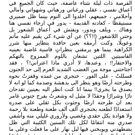
الفرصة ذات ليلة شتاء عاصفة، حيث كان الجميع في
أعماق نفسي ، عقلي ورغباتي ورهباتي وشهواتي وآمالي
وأحلامي ، جميعهم، اخلدوا الى النوم بينما ظل ضميري
مستيقظًا - كعادته القديمة - يدور في ارجاء نفسي هنا
وهناك ، ويلف ويدور، ويفتش في أعماق الشعور بل
وحتى اللاشعور (!!؟؟) عن أي شيء كي يقيم عليه مآتم
وعويلًا، وكنت أرمقه بعين حاقدة يتطاير منها شرر
الكراهية بينما هو يرمقني بنظراتٍ قاسية غاضبة بعينيه
القاسيتين اللتين تشعان باللوم الممزوج بالتهكم
والاحتقار!! ، وعندها، لا أدري ماذا اعتراني!؟ ، فقد
اجتاحتني موجة من الغضب الشديد العرم إلى حد الجنون
فسللتُ - على الفور - خنجري من غمده وقفزتُ نحوه
وطرحته أرضًا وهو ينظر الى بدهشة وصدمة كما لو انه لا
يصدق ما يجري!! بينما انا كنت انظر اليه بعينين تقدحان
نارًا وشرارًا وحقدًا لا مثيل له وشعرتُ بفرح جنوني غامر
بعد ان طرحته ارضًا وجثوت بكل ثقلي على صدره
استعدادًا لطعنه بخنجري ألف ألف طعنة وطعنة بلا رحمة
ولا هوادة بكل حقدي وغضبي ولأروري غليلي منه وأشفي
صدري منه انتقامًا لكل تلك السنين الكئيبة التي ظل
يضطهدني ويوبخني فيها ليل نهار على ما فعلت وعلى ما