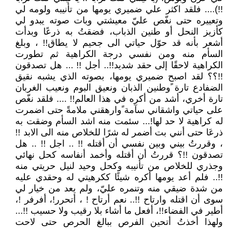
!!).... فلقد اكثر علي ضميري يومها من تأنيبه ولومه لي
وتعييره حتى نغّص عليّ معيشتي وبات صوته يبدو لي
كأزيز النحل أو طنين الذباب، فضقتُ به ذرعًا وبدأت
أشعر بأنه قد حوّل حياتي الى جحيم لا يطاق!! ، وبلغ
السأم منه ومن نفسي درجة الكراهية ثم تطورت
الكراهية لاحقًا إلى حقد شديد!!.. أجل !! ... هل تصدقون
!!؟؟ لقد اصبح ضميري يومها، بصوته الذي يشبه نقيق
الضفادع تارة ًوطنين الذبان ونعيق البوم ونعيب الغربان
تارة أخري، أشد من أكره في هذا العالم!! .... فلقد نغّص
على حياتي واشقاني سآمة ًوارهقني ملامةً حتى اضمرت
له كراهية لا حد لها!... سئمت منه اشد السأم وضقت به
ذرعَا حتى أنني بت أضمر له شرًا للخلاص منه الى الابد !!
، وقررتُ بيني وبين نفسي أن أقتله !! .. اجل !! .. هل
تصدقون !!؟ قررتُ أن أقتله وأخمد أنفاسه كحل نهائي
وجذري للخلاص من تأنيبه وكحل وحيد لنيل حريتي منه
!!.. فلم أعد يومها أكره شيئًا ككرهيتي له وحقدي عليه
من شدة ضيقي منه وتنمره عليّ، ولم يعد من خيار لي
سوى أن اقتله وارتاح !!.. نعم أرتاح ! ، أتحرر!، أفرفر !،
أطير في الفضاء!!، أفعل ما أشاء بلا رقيب ولا حسيب !!...
ولهذا أخذتُ أتحين الفرص ببالغ الحرص حتى لاحت