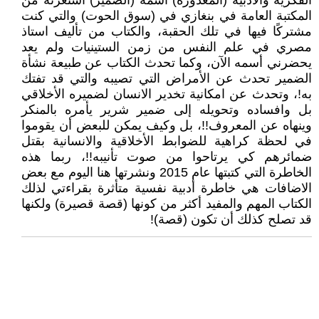
الفكرية والأدبية (المغدورة) أسمه (الضمير) استعرته من
المكتبة العامة في بنغازي في (سوق الحوت) والتي كنت
مشتركًا فيها في تلك الحقبة، والكتاب من تأليف استاذ
مصري في علم النفس من زمن الستينيات ولم يعد
يحضرني أسمه الآن، وكما تحدث الكتاب عن طبيعة نشأة
الضمير تحدث عن الأمراض التي تصيبه والتي قد تفتك
به!، وتحدث عن امكانية تخدير الانسان لضميره الأخلاقي
بل وافساده وتحويله إلى ضمير شرير يأمره بالمنكر
وينهاه عن المعروف!!، بل وكيف يمكن للبعض أن يقوموا
في لحظة كراهية للضوابط الأخلاقية والانسانية بقتل
ضمائرهم كي يرتاحوا من صوت تأنيبه!!، ربما هذه
الخاطرة التي كتبتها عام 2015 ونشرتها هنا اليوم مع بعض
الاضافات هي خاطرة أدبية نفسية متأثرة بقراءتي لذلك
الكتاب المهم والمفيد أكثر من كونها (قصة قصيرة) ولكنها
قد تصلح كذلك أن تكون (قصة)!