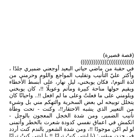
(قصة قصيرة)
(((((((((((((()))))))))))))))
في حقبة من ماضي حياتي البعيد أوجعني ضميري جلدًا ،
وأكثر عليّ التأنيب وتقليب المواجع واللوم وحرمني من
لذة النوم!، فكان يوبخني، ليل نهار، على أبسط الأخطاء
ويقيم حولها مناحة كبيرة ومآتم وعويلًا !!، كان يوبخني
ويلومني على ما فعلتُ وعلى ما لم افعل !!.. واحيانًا كان
يتخلل توبيخه لي بعض السخرية والتهكم مني بل وشيء
من التعيير الذي يشبه الاحتقار!!، وكنت - تحت وطأة
تأنيب الضمير، ومن شدة الخجل المعجون بالوجل -
انكمش في اعماق نفسي كدودة شعرت بالخطر وأتمنى
لو لم اكن موجودًا !!، ومن شدة الشعور بالندم كنت أردد
في حزن وبؤس: (يا ليتني كنتُ ترابًا !! يا ليتني كنتُ ترابًا