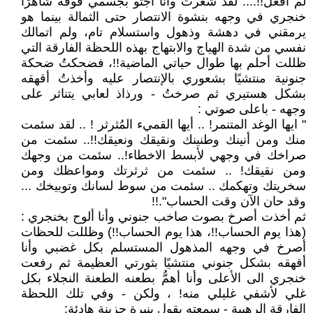
لم افعل!!.... لقد شعرتُ وانا اجثو بجسمي فوقه شاهرًا
خنجري في وجهه بنشوة الانتصار حتى الثمالة بينما هو
يرمقني في دهشة وذهول واستسلام تام، ولم اتمالك
نفسي من شدة الهياج والابتهاج بهذه اللحظة الفارقة التي
ظللت أحلم بها طوال حياتي الماضية!!، فضحكتُ ضحكة
جنونية منتشيًا بشعوري بالإنتصار عليه وأخذتُ أقهقه
بشكل هستيري ثم صرختُ - ورذاذ لعابي يتناثر على
وجهه - باعلى صوتي :
" ايها الوغد المتنمر! .. أيها القميء المُثرثر ! .. لقد سئمت
منك ومن أنينك وطنينك ونقيقك ونعيقك!!.. سئمت من
صراخك في وجهي لأبسط الاخطاء!.. سئمت من وجهك
ومن نقيقك! .. سئمت من ثرثرتك ومواعظك ومن
سخريتك وتهكمك .. سئمت من سوط لسانك وتوبيخك ...
وقد حان الآن وقت الحساب".!!
ثم أخذت أصرخ بصوت صاخب جنوني وأنا ألوح بخنجري :
(هذا يوم الحساب!!، هذا يوم الحساب!!) وظللت للحظات
أصرخ في وجهه المذهول المستسلم بكل غضبي وأنا
أقهقه بشكل جنوني منتشيًا بثورتي العظيمة ثم رفعت
خنجري الى الأعلى وأنا أهمُّ بطعنه الطعنة النجلاء بكل
غلي لأشفي غليلي منه! ، ولكن - وفي تلك اللحظة
الفارقة الرهيبة - سمعته يقول بنبرة حزينة هادئة: