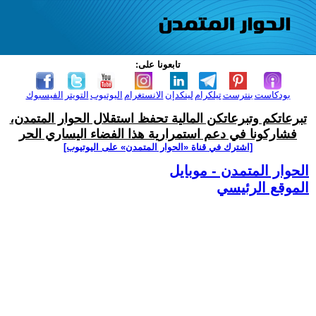
تابعونا على:
بودكاست
بنترست
تيلكرام
لينكدإن
الانستغرام
اليوتيوب
التويتر
الفيسبوك
تبرعاتكم وتبرعاتكن المالية تحفظ استقلال الحوار المتمدن،
فشاركونا في دعم استمرارية هذا الفضاء اليساري الحر
[اشترك في قناة ‫«الحوار المتمدن» على اليوتيوب]
الحوار المتمدن - موبايل
الموقع الرئيسي