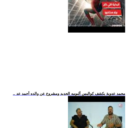
.. محمد عدوية يكشف كواليس ألبومه الجديد ومشروع عن والده أحمد عد