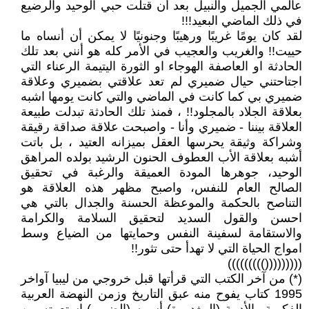
عالمي الجميل والنبيل بعد أن قتلت حبي الوحيد والرضيع
في ذلك الماضي البعيد!!!
لقد كان يومًا غريبًا ورهيبًا وجنونيًا لا يمكن أن أنساه ما
حييت!! والغريب والعجيب في الأمر كله هو أنني بعد تلك
الحادثة او العاصفة الهوجاء او الثورة اليتيمة الرعناء التي
اجتاحتني حيال ضميري لم تعد علاقتي بضميري وعلاقة
ضميري بي كما كانت في الماضي والتي كانت يومها اشبه
بعلاقة الجلاد بالمجلود!! ، فمنذ تلك الحادثة تبدلت طبيعة
العلاقة بيننا - ضميري وأنا - واصبحت علاقة صداقة رقيقة
وشراكة وثيقة يحرسها العقل بميزانه العتيد ، بل باتت
أشبه بعلاقة الأب العطوف الحنون الرشيد بولده المراهق
الوحيد، جوهرها المودة العميقة والرغبة في تحقيق
الصالح العام للنفس، واصبح مظهر هذه العلاقة هو
التناصح بالحكمة والموعظة الحسنة والجدال بالتي هي
احسن والقول السديد لتحقيق السلامة والكرامة
والاستقامة لسفينة النفس وحمايتها من الضياع وسط
امواج الحياة التي لا تهدأ حتى تثور!!
((((((((()))))))))
(*) من آخر الكتب التي قرأتها قبل خروجي من ليبيا آواخر
1995 كتاب يفوح منه عبق التاريخ وزمن النهضة العربية