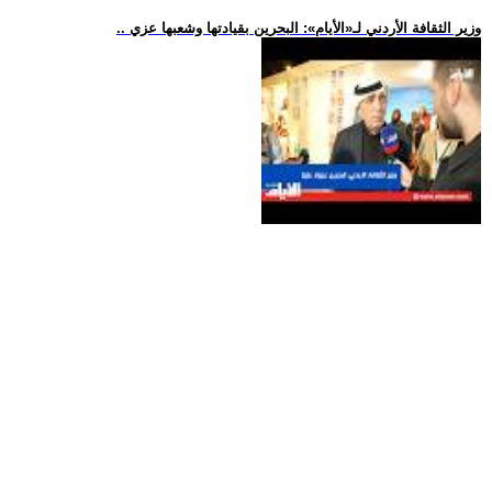
.. وزير الثقافة الأردني لـ«الأيام»: البحرين بقيادتها وشعبها عزي