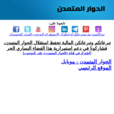
تابعونا على:
بودكاست
بنترست
تيلكرام
لينكدإن
الانستغرام
اليوتيوب
التويتر
الفيسبوك
تبرعاتكم وتبرعاتكن المالية تحفظ استقلال الحوار المتمدن،
فشاركونا في دعم استمرارية هذا الفضاء اليساري الحر
[اشترك في قناة ‫«الحوار المتمدن» على اليوتيوب]
الحوار المتمدن - موبايل
الموقع الرئيسي