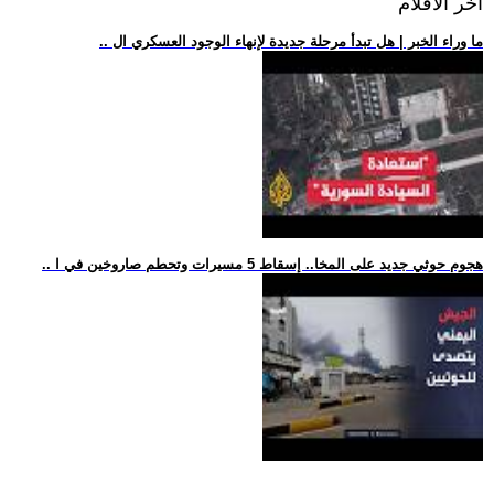
اخر الافلام
.. ما وراء الخبر | هل تبدأ مرحلة جديدة لإنهاء الوجود العسكري ال
.. هجوم حوثي جديد على المخا.. إسقاط 5 مسيرات وتحطم صاروخين في ا