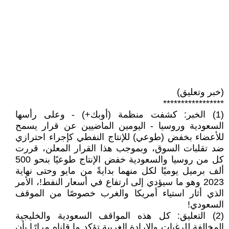
(خبر وتعليق)
*****************
(1) الخبر: كشفت منظمة (أوبك+) - وعلى رأسها
السعودية وروسيا - اليومين الماضيين عن قرار يسمح
للأعضاء بخفض (طوعي) للإنتاج النفطي كإجراء احترازي
ضد تقلبات السوق، وبموجب هذا القرار المعلن، قررت
كل من روسيا والسعودية خفض الإنتاج طوعيًا بنحو 500
ألف برميل يوميًا لكل منهما بدايةً من مايو وحتى نهاية
2023 وهو ما سيؤدي إلى ارتفاع في أسعار النفط!، الأمر
الذي أثار استياء أمريكا والغرب خصوصًا من الموقف
السعودي!
(2) التعليق: كل هذه المواقف السعودية والخليجية
المخالفة للرغبات والإرادة الغربية تؤكد ما قلناه مرارًا بأن