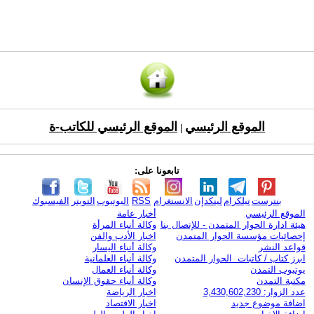
الموقع الرئيسي
الموقع الرئيسي للكاتب-ة
|
تابعونا على:
بنترست
تيلكرام
لينكدإن
الانستغرام
RSS
اليوتيوب
التويتر
الفيسبوك
الموقع الرئيسي
أخبار عامة
هيئة ادارة الحوار المتمدن - للإتصال بنا
وكالة أنباء المرأة
إحصائيات مؤسسة الحوار المتمدن
اخبار الأدب والفن
قواعد النشر
وكالة أنباء اليسار
ابرز كتاب / كاتبات الحوار المتمدن
وكالة أنباء العلمانية
يوتيوب التمدن
وكالة أنباء العمال
مكتبة التمدن
وكالة أنباء حقوق الإنسان
عدد الزوار: 3,430,602,230
اخبار الرياضة
اضافة موضوع جديد
اخبار الاقتصاد