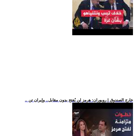
.. خارج الصندوق | رويوران: هرمز لن يُفتح بدون مقابل.. وإيران تن