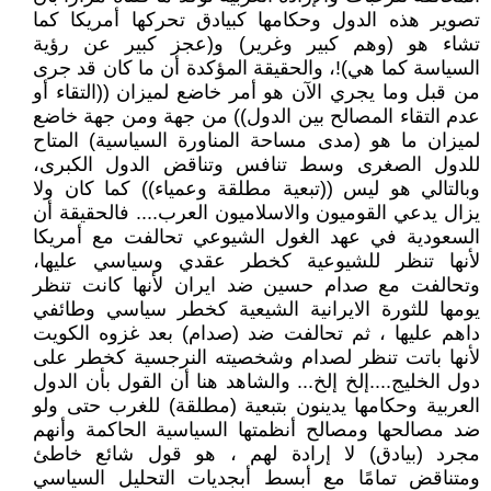
تصوير هذه الدول وحكامها كبيادق تحركها أمريكا كما
تشاء هو (وهم كبير وغرير) و(عجز كبير عن رؤية
السياسة كما هي)!، والحقيقة المؤكدة أن ما كان قد جرى
من قبل وما يجري الآن هو أمر خاضع لميزان ((التقاء أو
عدم التقاء المصالح بين الدول)) من جهة ومن جهة خاضع
لميزان ما هو (مدى مساحة المناورة السياسية) المتاح
للدول الصغرى وسط تنافس وتناقض الدول الكبرى،
وبالتالي هو ليس ((تبعية مطلقة وعمياء)) كما كان ولا
يزال يدعي القوميون والاسلاميون العرب.... فالحقيقة أن
السعودية في عهد الغول الشيوعي تحالفت مع أمريكا
لأنها تنظر للشيوعية كخطر عقدي وسياسي عليها،
وتحالفت مع صدام حسين ضد ايران لأنها كانت تنظر
يومها للثورة الايرانية الشيعية كخطر سياسي وطائفي
داهم عليها ، ثم تحالفت ضد (صدام) بعد غزوه الكويت
لأنها باتت تنظر لصدام وشخصيته النرجسية كخطر على
دول الخليج....إلخ إلخ... والشاهد هنا أن القول بأن الدول
العربية وحكامها يدينون بتبعية (مطلقة) للغرب حتى ولو
ضد مصالحها ومصالح أنظمتها السياسية الحاكمة وأنهم
مجرد (بيادق) لا إرادة لهم ، هو قول شائع خاطئ
ومتناقض تمامًا مع أبسط أبجديات التحليل السياسي