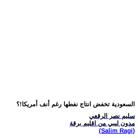
السعودية تخفض انتاج نفطها رغم أنف أمريكا!؟
سليم نصر الرقعي
مدون ليبي من اقليم برقة
(Salim Ragi)