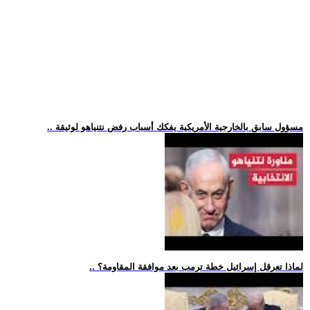
.. مسؤول سابق بالخارجية الأمريكية يفكك أسباب رفض نتنياهو لوثيقة
.. لماذا تعرقل إسرائيل خطة ترمب بعد موافقة المقاومة؟