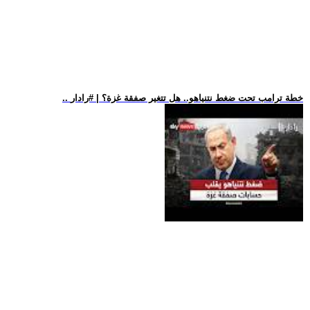
.. خطة ترامب تحت ضغط نتنياهو.. هل تتغير صفقة غزة؟ | #رادار