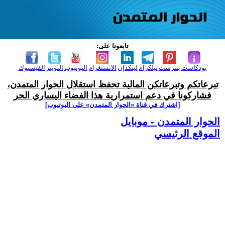
تابعونا على:
بودكاست
بنترست
تيلكرام
لينكدإن
الانستغرام
اليوتيوب
التويتر
الفيسبوك
تبرعاتكم وتبرعاتكن المالية تحفظ استقلال الحوار المتمدن،
فشاركونا في دعم استمرارية هذا الفضاء اليساري الحر
[اشترك في قناة ‫«الحوار المتمدن» على اليوتيوب]
الحوار المتمدن - موبايل
الموقع الرئيسي