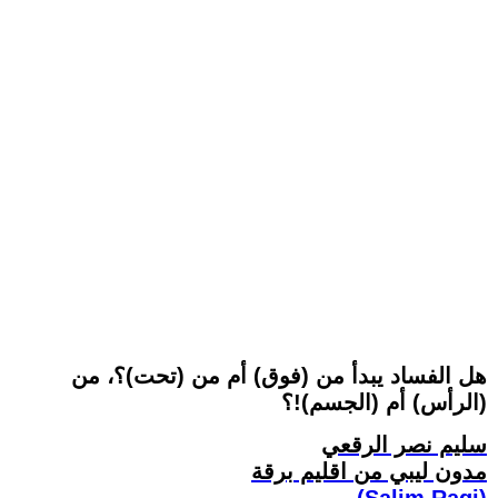
هل الفساد يبدأ من (فوق) أم من (تحت)؟، من
(الرأس) أم (الجسم)!؟
سليم نصر الرقعي
مدون ليبي من اقليم برقة
(Salim Ragi)