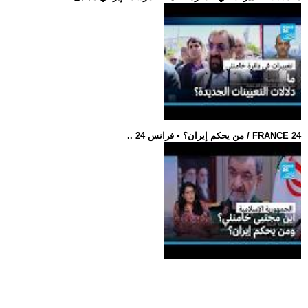
.. من يحكم إيران؟ • فرانس 24 / FRANCE 24