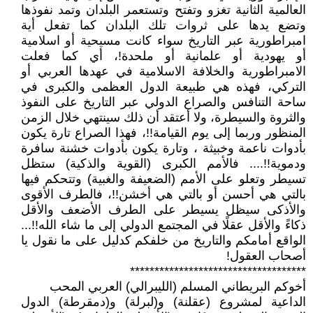
العالمية الثانية تغزو وتفتح وتستعمر البلدان وتمد نفوذها
وتضع يدها على ثروات تلك البلدان كما تفعل أية
امبراطورية عبر التاريخ سواء كانت مسيحية أو اسلامية
أو يهودية أو علمانية أو ملحدة!، أي كما فعلت
الامبراطورية والخلافة الاسلامية في عهدها العربي أو
التركي، فهذه هي طبيعة الدول العظمى والكبرى في
ساحة التنافس والصراع الدولي عبر التاريخ على النفوذ
والثروة والسيطرة، ولا أعتقد أن ذلك سينتهي خلال الزمن
المنظور وربما إلى يوم القيامة!!، فهذا الصراع تارة يكون
بأدوات ناعمة وخبيثة ، وتارة يكون بأدوات خشنة سافرة
ودموية!!.... فالأمم الكبرى (القوية والذكية) ستظل
تسيطر وتعلو على الأمم (الضعيفة والغبية) وتتحكم فيها
بالتي هي أحسن أو بالتي هي أخشن!!، فالطرف الأقوى
والأذكى سيظل يسيطر على الطرف الأضعف والأقل
ذكاءً والأقل عقلًا في المجتمع الدولي إلى ما شاء الله!!...
الواقع أمامكم والتاريخ من خلفكم كدليل على ما نقول يا
أصحاب العقول!
************************************
أخوكم البريطاني المسلم (الليبرالي) العربي المحب
الداعية لمشروع (عقلنة) و(لبرلة) و(دمقرطة) الدول