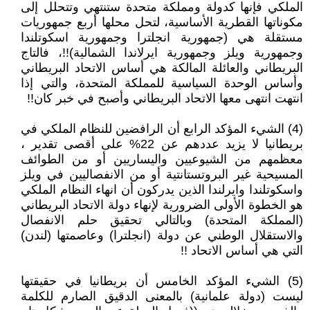
الملكي فإنها كدولة ومملكة متحدة ستنتهي وتتحلل إلى
مكوناتها القطرية الأساسية، لتحل محلها أربع جمهوريات
مستقلة هي (جمهورية انجلترا وجمهورية اسكوتلندا
وجمهورية ويلز وجمهورية ايرلاندا الشمالية)!!، فالتاج
البريطاني والعائلة المالكة هي أساس الاتحاد البريطاني
وأساس الوحدة السياسية للمملكة المتحدة، والتي إذا
انتهت انتهى معها الاتحاد البريطاني وأصبح في خبر كان!!
(4) الشيء المؤكد الرابع أن الرافضين للنظام الملكي في
بريطانيا لا يزيد عددهم عن 22% على أقصى تقدير ،
معظمهم من الشيوعيين واليساريين أو من الطوائف
المسيحية غير البروتستانتية أو من الانفصاليين في ويلز
واسكوتلندا وايرلندا الذين يدركون أن انهاء النظام الملكي
هو الخطوة الأولى الضرورية لإنهاء دولة الاتحاد البريطاني
(المملكة المتحدة) وبالتالي تحقيق حلم الانفصال
والاستقلال الوطني عن دولة (انجلترا) وعاصمتها (لندن)
التي هي أساس الاتحاد !!
(5) الشيء المؤكد الخامس أن بريطانيا في حقيقتها
ليست (دولة علمانية) بالمعنى الدقيق الصارم للكلمة