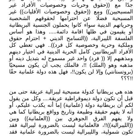
جدًا مع ((حقوق وحريات وخصوصيات الأفراد غير
المسيحيين)) ومع ((حقوق وخصوصيات الأقليات)) غير
المسيحية فضلًا عن احترامها لحقوقهم الشخصية
وحرياتهم الدينية سواء كانوا يحملون الجنسية البريطانية
أو يقيمون في ظلها اقامة دائمة..... وهذا هو أساس
الفلسفة الليبرالية، ((التسامح الديني + احترام حقوق
وملكية وحرية وخصوصية كل فرد)).. فهي تعطي كل
الأفراد البريطانيين كامل الحرية الدينية في اختيار دينهم
ومذهبهم إلا (( فرد) واحد غير مسموح له بتبديل دينه أو
مذهبه وهو (الملك) !!، فالملك يجب أن يكون مسيحيًا
(بروتستانتي) وإلا لن يكون!!، فهل هذه دولة علمانية حقًا
!!؟؟؟
هذه هي بريطانيا كدولة مسيحية ليبرالية عريقة حتى من
قبل أن تكون دولة ديموقراطية عريقة.... وكل من يقول
لكم أن بريطانية دولة (علمانية) إما أنه يكذب عليكم، أو
أنه لا يفهم حقيقة وطبيعة وتاريخ وواقع بريطانيا كما هي
ولا يفهم الفرق الجوهري بين ((العلمانية)) وبين
((الليبرالية))!!، فالعلمانية ليست بالضرورة ليبرالية فقد
تكون شمولية، والليبرالية ليست بالضرورة علمانية فقد