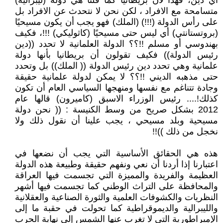
أي دين، فهذا لأن بريطانيا كما قلنا هي دولة (ليبرالية)
متسامحة مع الافراد ، لكن نحن لا نتحدث عن الافراد بل
على رأس الدولة (!!!) (الملك) فهو يجب أن يكون مسيحيًا
(بروتستانتي) أي ليس حتى مسيحيًا (كاثوليكي) !!!، فكيف
بهندوسي أو مسلم !!؟؟ الدولة العلمانية لا تحدد ((دين
رئيس الدولة)) فكيف تقولون أن بريطانيا بأنها دولة
علمانية وهي تحدد دين رئيس الدولة (( الملك)) بل وتحدد
حتى مذهبه الديني !!؟؟ لا يمكن لدولة علمانية حقيقة
وجادة تتناغم مع نفسها ومنهجها السياسي العام أن تكون
كذلك!.... رئيس الوزراء الاسبق (كاميرون) قالها عام
2012 بشكل صريح من وسط الكنيسة : (( نحن دولة
مسيحية وبلد مسيحي ، يجب علينا أن نقول ذلك ولا
نخجل من ذلك ))!!
هذه هي الحقائق الأساسية التي يجب أن نضعها في
اعتبارنا إذا أردنا أن نعي ونفهم حقيقة وطبيعة هذه الدولة
العظيمة والفريدة والمميزة التي تجسمت فيها العراقة
والمحافظة على التراث الوطني كما تجسمت فيها أشهر
النظريات والكشوفات العلمية والثورة الصناعية والعقلانية
والليبرالية والديموقراطية كما تحولت في حقبة ما إلى
الإمبراطورية التي لا تغرب عنها الشمس إلى نهاية الحرب