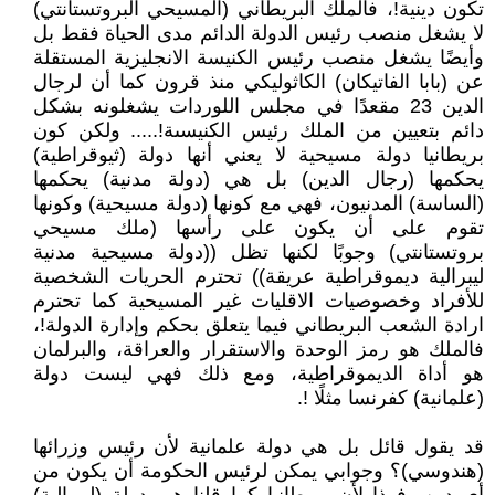
تكون دينية!، فالملك البريطاني (المسيحي البروتستانتي)
لا يشغل منصب رئيس الدولة الدائم مدى الحياة فقط بل
وأيضًا يشغل منصب رئيس الكنيسة الانجليزية المستقلة
عن (بابا الفاتيكان) الكاثوليكي منذ قرون كما أن لرجال
الدين 23 مقعدًا في مجلس اللوردات يشغلونه بشكل
دائم بتعيين من الملك رئيس الكنيسىة!..... ولكن كون
بريطانيا دولة مسيحية لا يعني أنها دولة (ثيوقراطية)
يحكمها (رجال الدين) بل هي (دولة مدنية) يحكمها
(الساسة) المدنيون، فهي مع كونها (دولة مسيحية) وكونها
تقوم على أن يكون على رأسها (ملك مسيحي
بروتستانتي) وجوبًا لكنها تظل ((دولة مسيحية مدنية
ليبرالية ديموقراطية عريقة)) تحترم الحريات الشخصية
للأفراد وخصوصيات الاقليات غير المسيحية كما تحترم
ارادة الشعب البريطاني فيما يتعلق بحكم وإدارة الدولة!،
فالملك هو رمز الوحدة والاستقرار والعراقة، والبرلمان
هو أداة الديموقراطية، ومع ذلك فهي ليست دولة
(علمانية) كفرنسا مثلًا !.
قد يقول قائل بل هي دولة علمانية لأن رئيس وزرائها
(هندوسي)؟ وجوابي يمكن لرئيس الحكومة أن يكون من