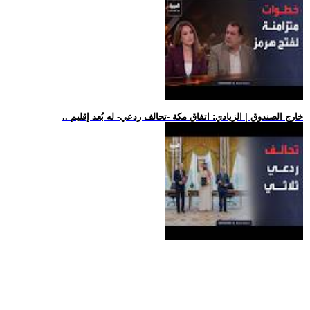
.. خارج الصندوق | الزيادي: اتفاق مكة -تحالف ردعي- له بُعد إقليم