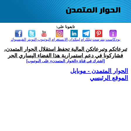
تابعونا على:
بودكاست
بنترست
تيلكرام
لينكدإن
الانستغرام
اليوتيوب
التويتر
الفيسبوك
تبرعاتكم وتبرعاتكن المالية تحفظ استقلال الحوار المتمدن،
فشاركونا في دعم استمرارية هذا الفضاء اليساري الحر
[اشترك في قناة ‫«الحوار المتمدن» على اليوتيوب]
الحوار المتمدن - موبايل
الموقع الرئيسي