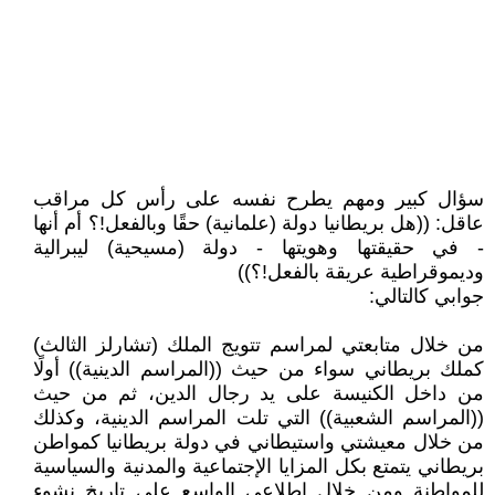
سؤال كبير ومهم يطرح نفسه على رأس كل مراقب
عاقل: ((هل بريطانيا دولة (علمانية) حقًا وبالفعل!؟ أم أنها
- في حقيقتها وهويتها - دولة (مسيحية) ليبرالية
وديموقراطية عريقة بالفعل!؟))
جوابي كالتالي:
من خلال متابعتي لمراسم تتويج الملك (تشارلز الثالث)
كملك بريطاني سواء من حيث ((المراسم الدينية)) أولًا
من داخل الكنيسة على يد رجال الدين، ثم من حيث
((المراسم الشعبية)) التي تلت المراسم الدينية، وكذلك
من خلال معيشتي واستيطاني في دولة بريطانيا كمواطن
بريطاني يتمتع بكل المزايا الإجتماعية والمدنية والسياسية
للمواطنة ومن خلال اطلاعي الواسع على تاريخ نشوء