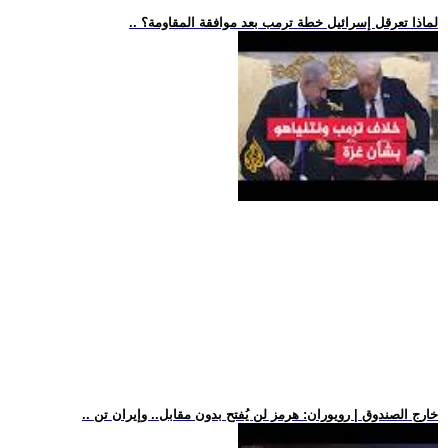
.. لماذا تعرقل إسرائيل خطة ترمب بعد موافقة المقاومة؟
.. خارج الصندوق | رويوران: هرمز لن يُفتح بدون مقابل.. وإيران تن