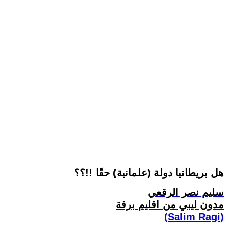
هل بريطانيا دولة (علمانية) حقًا !!؟؟
سليم نصر الرقعي
مدون ليبي من اقليم برقة
(Salim Ragi)