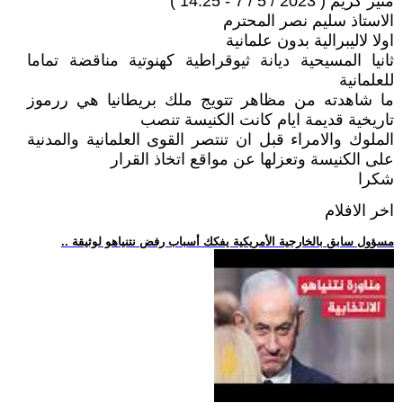
منير كريم ( 2023 / 5 / 7 - 14:25 )
الاستاذ سليم نصر المحترم
اولا لاليبرالية بدون علمانية
ثانيا المسيحية ديانة ثيوقراطية كهنوتية مناقضة تماما
للعلمانية
ما شاهدته من مظاهر تتويج ملك بريطانيا هي ررموز
تاريخية قديمة ايام كانت الكنيسة تنصب
الملوك والامراء قبل ان تنتصر القوى العلمانية والمدنية
على الكنيسة وتعزلها عن مواقع اتخاذ القرار
شكرا
اخر الافلام
.. مسؤول سابق بالخارجية الأمريكية يفكك أسباب رفض نتنياهو لوثيقة