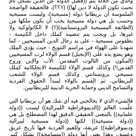
والذي من خلاله يتم ((فصل الدولة عن الدين بشكل تام
بحيث تكون الدولة لا دين لها)) (!!؟؟)، فالحقيقة الواضحة
الملموسة أن بريطانيا دولة (مسيحية)، وليست مسيحية
وحسب بل هي دولة مسيحية يجب أن يكون ملكها من
(الطائفة المسيحية البروتستانتية)(!!) لا الكاثولوكية ولا
غيرها، بل ويجب يتم تنصيبه كملك داخل الكنيسة -
بطقوس مسيحية - على يد رجال الدين المسيحيين - كما
شهدنا على الهواء في مراسم التتويج - حيث يؤدي الملك
وهو يضع يده على (الإنجيل) قسم الولاء لرب المسيحيين
(المكون من الثالوث المقدس: الآب والإبن وروح
القدس!!) وكذلك قسم الولاء للكنيسة الانجلكانية كملك
مسيحي بروتستانتي وكذلك قسم الولاء للشعب
البريطاني، ثم القسم بالولاء لمبدأ الحقوق الفردية
والتسامح الديني وحماية الحرية الدينية للبريطانيين.
فالشيء الذي لا يخالجني فيه أي شك هو أن بريطانيا التي
علّمت العالم ((الديموقراطية الليبرالية)) ليست ((دولة
علمانية)) بالمعنى الحقيقي الدقيق لهذا المصطلح بل هي
((دولة مسيحية)) لكنها ((دولة مسيحية ليبرالية
وديموقراطية)) عريقة، وللقيم الفردية فيها تاريخ عريق
وعميق، وهذا يعني أنها دولة ((متسامحة)) بشكل كبير