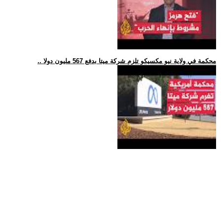
.. محكمة في ولاية نيو مكسيكو تلزم شركة ميتا بدفع 567 مليون دولا