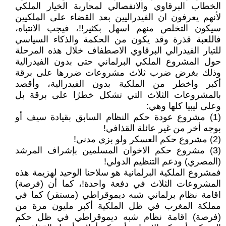
الخطاب البرقاوي والانفصالي لمحاربة الخيار الملكي
لأنهم يعرفون ان الفيدراليين بعد القضاء على الملكيين
سيكون التخلص منهم اسهل بكثير!!، فيجب الانتباه،
فاللعبة قذرة وقد يكون من الحكمة والذكاء السياسي
للتيار الفيدرالي البرقاوي الاصطفاف خلال هذه المرحلة
حول المشروع الملكي البرلماني حتى بدون الفيدرالية
وذلك بغرض ضرب ثلاث مشروعات ضررها على برقة
أكبر واخطر من الملكية بدون الفيدرالية، وأقصد
بالمشروعات الثلاث التي تشكل خطرًا على برقة بل
وعلى ليبيا كلها وهي:
(1) مشروع عودة حكم النظام السابق بقيادة سيف أو
بوجه أخر من غير عائلة القذافي!
(2) مشروع حكم العسكر ولو بزي مدني!
(3) مشروع حكم الاخوان المسلمين بإشراف المرشد
(المصري) ودعم التنظيم الدولي!
فمشروع الملكية البرلمانية هو سلاحنا الوحيد لهزيمة هذه
المشروعات الثلاث في دفعة واحدة!، كما أن (فرصة)
اقامة نظام برلماني شبه ديموقراطي (مستقر) كما في
مملكة المغرب في ظل الملكية أكبر مليون مرة من
(فرصة) اقامة نظام شبه ديموقراطي في ظل حكم