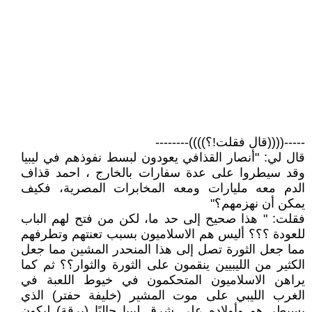
-----((((قال فقلت!؟))))--------
قال لي: "أنصار القذافي يعودون لبسط نفوذهم في ليبيا
وقد سيطروا على عدة سفارات بالخارج ، احمد قذاف
الدم معه مليارات ومعه المخابرات المصرية، فكيف
يمكن أن نهزمهم؟"
فقلت: " هذا صحيح إلى حد ما، لكن من فتح لهم الباب
للعودة ؟؟؟ أليس هم الاسلاميون بسبب تعنتهم وتطرفهم
مما جعل الثورة تصل إلى هذا المنحدر المشين مما جعل
الكثير من الليبيين ينقمون على الثورة والثوار؟؟ ثم كما
يراهن الاسلاميون المتحكمون في خيوط اللعبة في
الغرب الليبي على موت المشير (خليفة حفتر) الذي
يسيطر هو وأولاده على شرق ليبيا حاليًا (برقة) ليكون