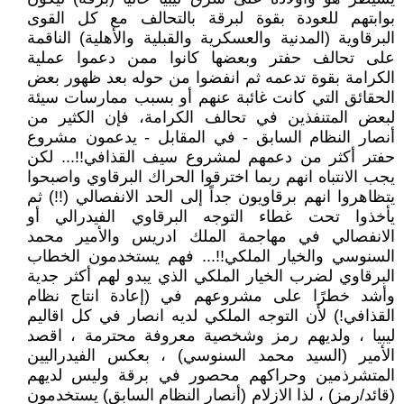
بوابتهم للعودة بقوة لبرقة بالتحالف مع كل القوى
البرقاوية (المدنية والعسكرية والقبلية والأهلية) الناقمة
على تحالف حفتر وبعضها كانوا ممن دعموا عملية
الكرامة بقوة تدعمه ثم انفضوا من حوله بعد ظهور بعض
الحقائق التي كانت غائبة عنهم أو بسبب ممارسات سيئة
لبعض المتنفذين في تحالف الكرامة، فإن الكثير من
أنصار النظام السابق - في المقابل - يدعمون مشروع
حفتر أكثر من دعمهم لمشروع سيف القذافي!!... لكن
يجب الانتباه انهم ربما اخترقوا الحراك البرقاوي واصبحوا
يتظاهروا انهم برقاويون جداً إلى الحد الانفصالي (!!) ثم
يأخذوا تحت غطاء التوجه البرقاوي الفيدرالي أو
الانفصالي في مهاجمة الملك ادريس والأمير محمد
السنوسي والخيار الملكي!!... فهم يستخدمون الخطاب
البرقاوي لضرب الخيار الملكي الذي يبدو لهم أكثر جدية
وأشد خطرًا على مشروعهم في (إعادة انتاج نظام
القذافي!) لأن التوجه الملكي لديه انصار في كل اقاليم
ليبيا ، ولديهم رمز وشخصية معروفة محترمة ، اقصد
الأمير (السيد محمد السنوسي) ، بعكس الفيدراليين
المتشرذمين وحراكهم محصور في برقة وليس لديهم
(قائد/رمز) ، لذا الازلام (أنصار النظام السابق) يستخدمون