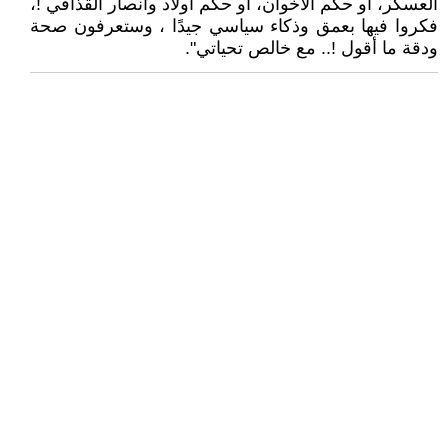
العسكر، أو حكم الاخوان، أو حكم أولاد وأنصار القذافي !،
فكروا فيها بعمق وذكاء سياسي جيدًا ، وستعرفون صحة
ودقة ما أقول !.. مع خالص تحياتي".