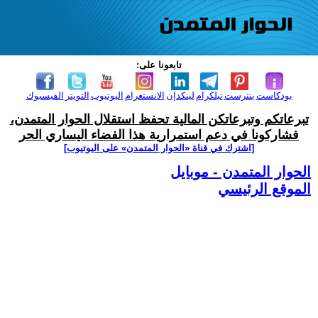
تابعونا على:
بودكاست
بنترست
تيلكرام
لينكدإن
الانستغرام
اليوتيوب
التويتر
الفيسبوك
تبرعاتكم وتبرعاتكن المالية تحفظ استقلال الحوار المتمدن،
فشاركونا في دعم استمرارية هذا الفضاء اليساري الحر
[اشترك في قناة ‫«الحوار المتمدن» على اليوتيوب]
الحوار المتمدن - موبايل
الموقع الرئيسي