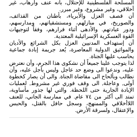
المسلحة الفلسطينية للإحتلال، بأنه عنف وأرهاب، غير
أخلاقي، وغير مشروع، وغير مبرر.
أن قصف العزل والأبرياء، بأطنان من القذائف،
والصوريخ، في منازلهم، ومستشقياتهم، ومدارسهم،
ودور عبادتهم. والأدهى أثناء فرارهم، وفقاً لتوجيهات
القوة العسكرية الإسرائيلية المعتدية.
أن إستهداف المدنيين العزل بكل الشرائع والأديان
والمواثيق الدولية المعاصرة، يُعد جريمة إبادة جماعية
يحاسب عليها الجناة.
لذا يتوجب علينا جميعاً أن نشكوى هذا الجرم، وأن نعترض
عليه، وندعوا الى وضع حد عاجل وليس بآجل عليه، وأن
نطالب وبألحاح الى مقاضاة الجناة. والى أن يصار كخطوة
أولى, وعاجلة, الى وقف فوري غير مشروط, لعمليات
الإبادة الجارية حتى اللحظة. والتي لها جذور مأساوية،
تمتد الى أكثر من ٧٤ عام. في ممارسة الجاني، للعنف
اللاأخلاقي والممنهج، وسجل حافل بالقتل، والحبس
والإعتقال، ولسرقة الأرض.