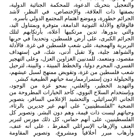
والتعجيل بتحريك الدعوة، للمحكمة الجنائية الدولية،
بصفتها ذات العلاقة، والإختصاص، في النظر، لأشد
الجرائم خطورة، وموضع اهتمام المجتمع الدولي بأسره.
فالوقائع والأدلة الثبوتية الدامغة، متوفرة وبمتناول اليد،
والتي بدورها، تدين مرتكبيها أعلاه، بأرتكابهم لتلك
الجرائم الكبرى، على أرض فلسطين، وتحديداً في حربها
البربرية والهمجية، على شعب فلسطين في غزة. فالأدلة
والشواهد جلية، ولا تقبل أدنى، شك، في إستهداف
مقصود، ومتعمد، للمدنيين الغزاوين العزل، وعلى التهجير
القسري، المحرم دوليا، والخطط المبيتة ، والبينة، لترحيل
شعب فلسطين من غزة، وتقويض ممنهج لسبل عيشهم،
والحيلولة دون إستمرارممارسة حياتهم الطبيعية كبشر.
والتهديد الخطير، والعلني، بمحو غزة من الوجود،
وبإستخدام السلاح النووي، كأحد الخيارات المطروحة من
الجاني الإسرائيلي. والتحشيد الإعلامي السافر، بتصوير
الضحية "الفلسطينيين" على أنهم غير جديرين بالرثاء،
وحياتهم ليست ذات قيمة، وهم دون البشر. وتصوير كل
الفلسطينيين، على أنهم حماس، كل ذلك مورس لتبرير
العنف والإرهاب الإسرائلي المفرط ، على أنه عنف،
وأرهاب مبرر أخلاقياً ومشروع، وتصوير المقاومة