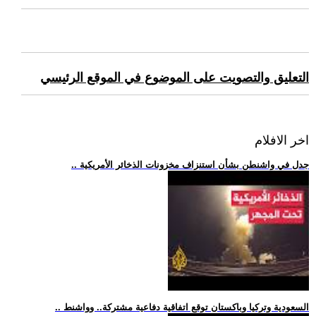
التعليق والتصويت على الموضوع في الموقع الرئيسي
اخر الافلام
.. جدل في واشنطن بشأن استنزاف مخزونات الذخائر الأمريكية
.. السعودية وتركيا وباكستان توقع اتفاقية دفاعية مشتركة.. وواشنط