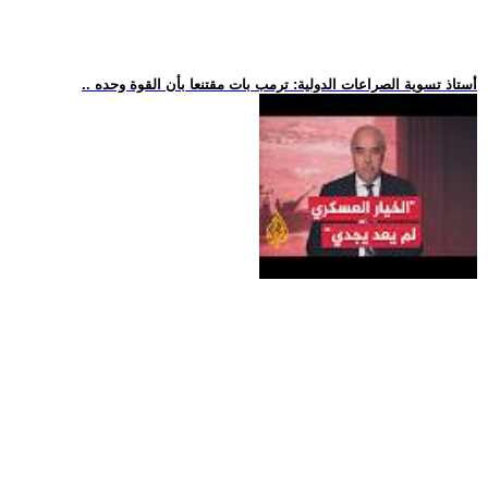
.. أستاذ تسوية الصراعات الدولية: ترمب بات مقتنعا بأن القوة وحده