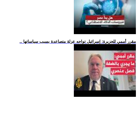
.. مقرر أممي للجزيرة: إسرائيل تواجه عزلة متصاعدة بسبب سياساتها