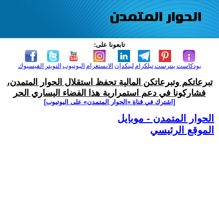
تابعونا على:
بودكاست
بنترست
تيلكرام
لينكدإن
الانستغرام
اليوتيوب
التويتر
الفيسبوك
تبرعاتكم وتبرعاتكن المالية تحفظ استقلال الحوار المتمدن،
فشاركونا في دعم استمرارية هذا الفضاء اليساري الحر
[اشترك في قناة ‫«الحوار المتمدن» على اليوتيوب]
الحوار المتمدن - موبايل
الموقع الرئيسي