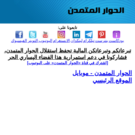
تابعونا على:
بودكاست
بنترست
تيلكرام
لينكدإن
الانستغرام
اليوتيوب
التويتر
الفيسبوك
تبرعاتكم وتبرعاتكن المالية تحفظ استقلال الحوار المتمدن،
فشاركونا في دعم استمرارية هذا الفضاء اليساري الحر
[اشترك في قناة ‫«الحوار المتمدن» على اليوتيوب]
الحوار المتمدن - موبايل
الموقع الرئيسي