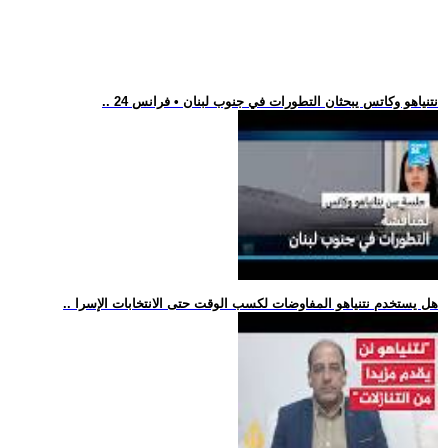
.. نتنياهو وكاتس يبحثان التطورات في جنوب لبنان • فرانس 24
.. هل يستخدم نتنياهو المفاوضات لكسب الوقت حتى الانتخابات الإسرا