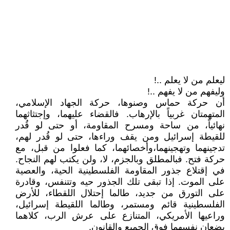
ليعلم من لا يعلم ..!
وليفهم من لا يفهم ..!
أن حركة حماس وصنوها، حركة الجهاد الإسلامي،
المتهمتان غربياً بالإرهاب. فالقضاء عليهما، وإجتثاثهما
نهائياً، من ساحة ومسرح المقاومة، أو حتى لو قُدر
للقيطة إسرائيل ومن يقف وراءها، حتى لو قُدر لهم،
تدجينهما وتهجينهما،وأخصائهما، كما فعلوا من قبل، مع
حركة فتح. فبالمطلق وبالجزم، لا، ولن يكتب لهم النجاح.
في إقتلاع جذور المقاومة الفلسطينية الحية، والعصية
على الموت. إذا تبقى تلك الجذور حيه وتتنفس، وقادرة
على التورق من جديد، طالما إحتلال اللقطاء، للأرض
الفلسطينية قائم ومستمر، وطالما اللقيطة إسرائيل،
وراعيها الأمريكي، المتنازع على عرش الرب، كلاهما
يضعان نفسهما فوق الجميع والقانون.