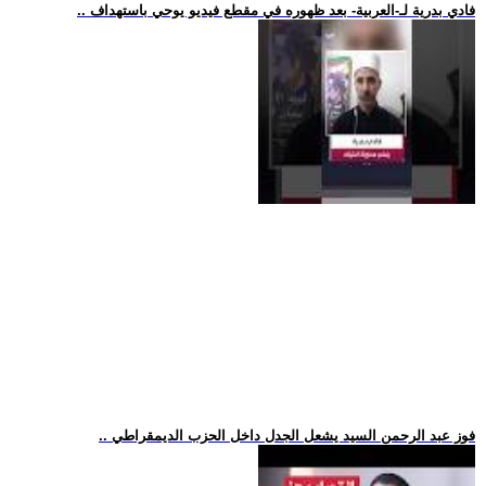
.. فادي بدرية لـ-العربية- بعد ظهوره في مقطع فيديو يوحي باستهداف
.. فوز عبد الرحمن السيد يشعل الجدل داخل الحزب الديمقراطي