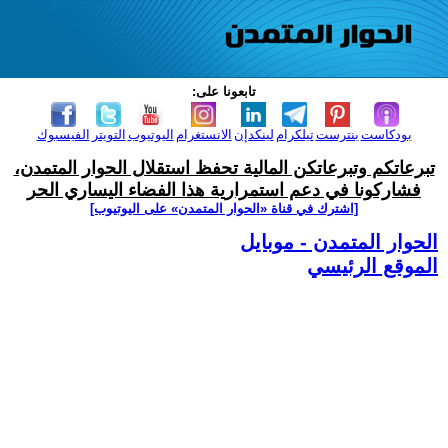
تابعونا على:
بودكاست
بنترست
تيلكرام
لينكدإن
الانستغرام
اليوتيوب
التويتر
الفيسبوك
تبرعاتكم وتبرعاتكن المالية تحفظ استقلال الحوار المتمدن،
فشاركونا في دعم استمرارية هذا الفضاء اليساري الحر
[اشترك في قناة ‫«الحوار المتمدن» على اليوتيوب]
الحوار المتمدن - موبايل
الموقع الرئيسي