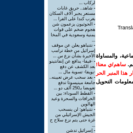
لركاب ...
-
شاهد.. حريق غابات
مستعر يجبر آلاف السكان
بغرب كندا على الفرا ...
-
الحوثيون يزعمون شن
Transl
هجوم ضخم على قوات
يمنية وسعودية في المخا
...
-
نتنياهو يعلن عن موقف
إسرائيل من خطة ترامب
اعية، والمساواة
الأخيرة بشأن نزع س ...
-
-فيفا- يدافع عن إنفانتينو
م.
ساهم/ي معنا!
بعد الكشف عن دفع
-يويفا- تسوية مال ...
رار هذا المنبر الحر
-
بعد سحب عرض تعيينه..
معلومات التحويل
جامعة مينيسوتا تدفع
تعويضا بـ250 ألف دو ...
-
القطط السوداء: بين
الخرافات والسحرة وعيد
الهالوين
-
نتنياهو: لن ينسحب
الجيش الإسرائيلي من
غزة حتى يتم نزع سلاح ح
...
-
إسرائيل تدشن