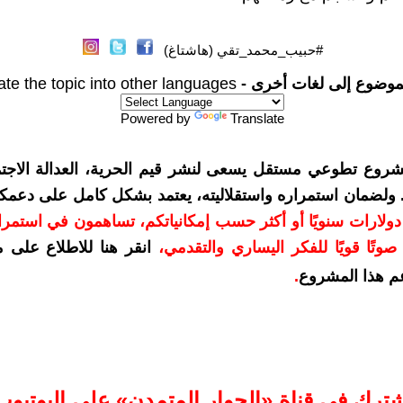
#حبيب_محمد_تقي (هاشتاغ)
موضوع إلى لغات أخرى -
ate the topic into other languages
Powered by
Translate
شروع تطوعي مستقل يسعى لنشر قيم الحرية، العدالة الاجتم
. ولضمان استمراره واستقلاليته، يعتمد بشكل كامل على دعمك
دعمكم بمبلغ 10 دولارات سنويًا أو أكثر حسب إمكانياتكم، تساهمون في استم
وتًا قويًا للفكر اليساري والتقدمي
،
انقر هنا للاطلاع على 
م هذا المشروع
.
شترك في قناة «الحوار المتمدن» على اليوتيوب