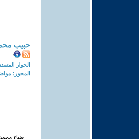
حبيب محم
الحوار المتمدن-العدد: 7050 - 21
المحور: مواض
ضياء محمد