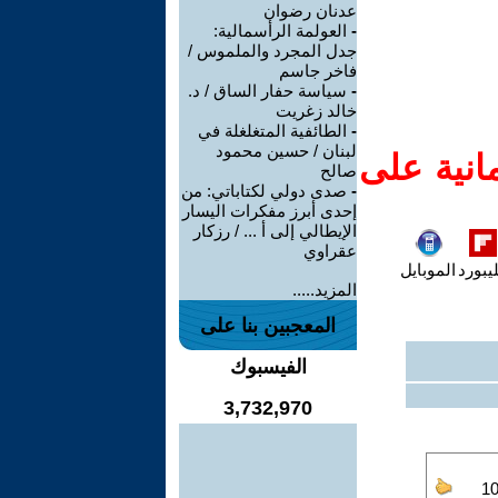
عدنان رضوان
-
العولمة الرأسمالية:
جدل المجرد والملموس /
فاخر جاسم
-
سياسة حفار الساق / د.
خالد زغريت
-
الطائفية المتغلغلة في
لبنان / حسين محمود
انية على
صالح
-
صدى دولي لكتاباتي: من
إحدى أبرز مفكرات اليسار
الإيطالي إلى أ ... / رزكار
عقراوي
يبورد
الموبايل
المزيد.....
المعجبين بنا على
الفيسبوك
3,732,970