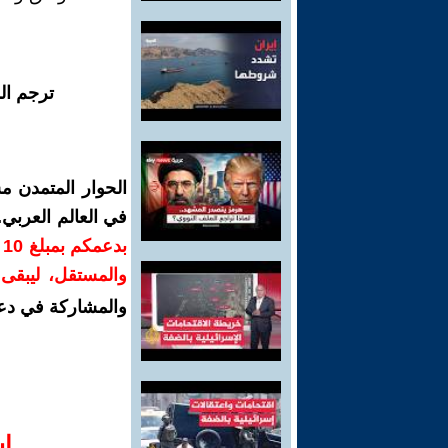
ترجم ال
الحوار المتمدن م
في العالم العربي
ب
والمستقل، ليبقى ص
والمشاركة في دع
ا‫