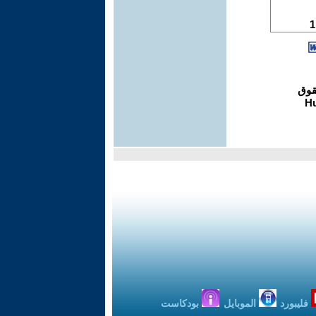
فليبورد
الموبايل
بودكاست