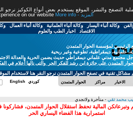
ة التصفح والنشر، الموقع يستخدم بعض أنواع الكوكيز نرجو النق
More info - المزيد
experience on our website
الفن
-
وكالة أنباء اليسار
-
وكالة أنباء العلمانية
-
وكالة أنباء العمال
-
وكا
الاقتصاد
-
اخبار الطب والعلوم
 الرئيسي لمؤسسة الحوار المتمدن
، علمانية، ديمقراطية، تطوعية وغير ربحية
ل مجتمع مدني علماني ديمقراطي حديث يضمن الحرية والعدالة الاجتم
حوار المتمدن على جائزة ابن رشد للفكر الحر والتى نالها أعلام في الفك
م مشاكل تقنية في تصفح الحوار المتمدن نرجو النقر هنا لاستخدام الموقع
كوردي
English
الاخبار
مراكز
الحوار المتمدن
يب محمد تقي
- متأخرة ولاتجدي
 وتبرعاتكن المالية تحفظ استقلال الحوار المتمدن، فشاركونا 
استمرارية هذا الفضاء اليساري الحر