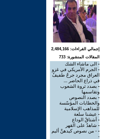
إجمالي القراءات: 2,484,166
المقالات المنشورة: 733
-
الى ماشاء الشك
-
الجرم الأمريكي في غزو
العراق مجرد جرحٌ طفيفٌ
في ذراع الحاضر ...
-
بصدد ثروة الشعوب
وتقاسمها
-
بصدد النصوص
والخطابات المؤسّسة
للمذاهب الإسلامية
-
عيشنا سلعة
-
أشتاقُ الوداع
-
شاهدٌ على القهر
-
- من نصوص كيدهنَّ أليم
-