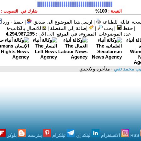
سخة قابلة للطباعة
|
ارسل هذا الموضوع الى صديق
|
حفظ - ورد
|
حفظ
|
بحث
|
إضافة إلى المفضلة
|
للاتصال بالكاتب-ة
عدد الموضوعات المقروءة في الموقع الى الان :
4,294,967,295
يب محمد تقي
- متأخرة ولاتجدي
RSS
الانستغرام
لينكد إن
تيلكرام
بنترست
بلوكر