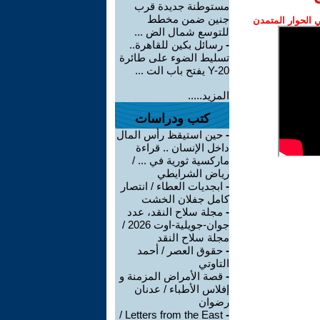
مستوطنة جديدة قرب
جنين ضمن مخطط
الحوار المتمدن
للتوسع شمال الض ...
-
رسائل بكين للقاهرة..
تسليط الضوء على طائرة
Y-20 يفتح باب الت ...
المزيد.....
كتب ودراسات
-
حين استيقظ رأس المال
داخل الإنسان .. قراءة
ماركسية ثورية في ... /
رياض الشرايطي
-
ابجديات العطاء / انتصار
كامل جفلان الخشت
-
مجلة سلاح النقد، عدد
جوان-جويلية-اوت 2026 /
مجلة سلاح النقد
-
حقوق العصر / أحمد
التاوتي
-
قصة الأمراض المزمنة و
إفلاس الأطباء / عدنان
رضوان
Letters from the East /
-