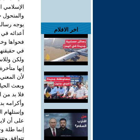
الإسلامي ا
والمتحول حا
يوجه رسالة
اخر الافلام
أعدائه في 
فحواها وخل
في حقيقتها
ولكن وللاس
إنها متأخرة
لأن المعني 
وبعث الحيا
فلا بد من ا
وأكرامه بد
وإستلهام ال
على أن لاي
إنما طلة و
تتوافق وتت