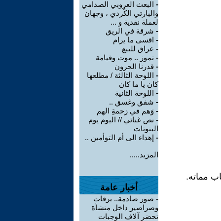
-
البعث العروبي الصدامي
والبارتي الكُردي ، وجهان
لعملة نقدية و ...
-
شرقة في الريق
-
اقسى ما يرام
-
عراق للبيع
-
تموز .. موت وقيامة
-
قدرنا الحرون
-
اللوحة الثالثة / مطلعها
كان يا ما كان
-
اللوحة الثانية
-
شفق وغسق ..
-
وَهم في زحمةِ الهم
-
نص غنائي // اليوم يوم
البنوتات
-
إهداء الى أم التوأمين ..
المزيد.....
اب مماته.
أخبار عامة
-
صور صادمة.. يرقات
وصراصير داخل منشأة
تحضر آلاف الوجبات