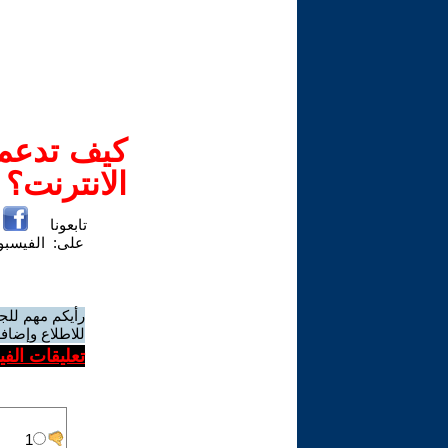
كيف تدعم-
الانترنت؟
تابعونا
على:
الفيسب
رأيكم مهم للج
للاطلاع وإضافة
تعليقات الف