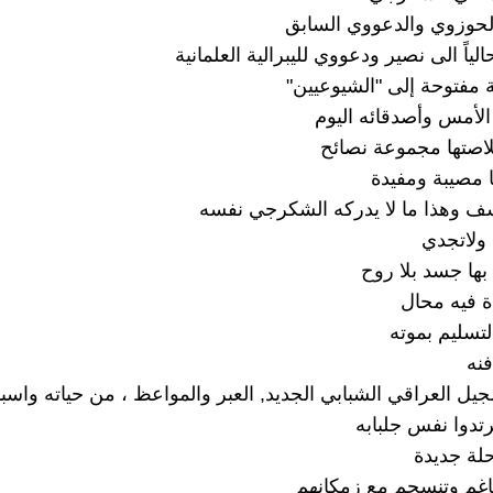
لحوزوي والدعووي السابق
لياً الى نصير ودعووي لليبرالية العلمانية
 مفتوحة إلى "الشيوعيين"
الأمس وأصدقائه اليوم
اصتها مجموعة نصائح
 مصيبة ومفيدة
ف وهذا ما لا يدركه الشكرجي نفسه
 ولاتجدي
بها جسد بلا روح
ة فيه محال
لتسليم بموته
فنه
جيل العراقي الشبابي الجديد, العبر والمواعظ ، من حياته واسب
رتدوا نفس جلبابه
حلة جديدة
ناغم وتنسجم مع زمكانهم