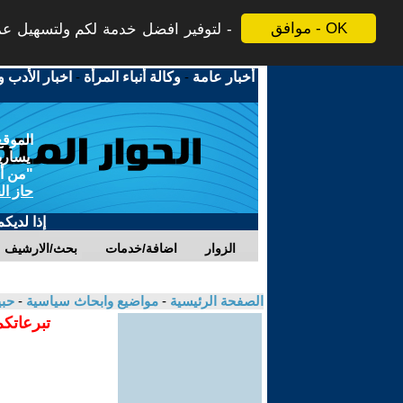
موافق - OK
لتوفير افضل خدمة لكم ولتسهيل عملي
أخبار عامة
-
وكالة أنباء المرأة
-
اخبار الأدب و
الموقع
يسارية
"من أج
حاز ال
إذا لديك
الزوار
اضافة/خدمات
بحث/الارشيف
الصفحة الرئيسية
-
مواضيع وابحاث سياسية
-
حب
تبرعاتكم