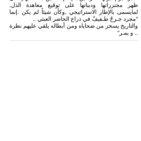
ظهر مجنزراتها ودبباتها على توقيع معاهدة الذل,
لمايسمى بالإطار الاستراتيجي ,وكأن شيئاً لم يكن .إنما
"مجرد جـرحٌ طـفيفٌ في ذراع الحاضر العبثي ..
والتاريخ يسخر من ضحاياه ومن أبطاله يلقي عليهم نظرة
.. و يمـر"