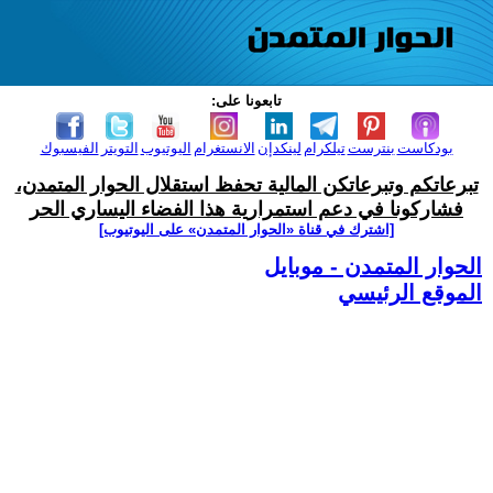
تابعونا على:
بودكاست
بنترست
تيلكرام
لينكدإن
الانستغرام
اليوتيوب
التويتر
الفيسبوك
تبرعاتكم وتبرعاتكن المالية تحفظ استقلال الحوار المتمدن،
فشاركونا في دعم استمرارية هذا الفضاء اليساري الحر
[اشترك في قناة ‫«الحوار المتمدن» على اليوتيوب]
الحوار المتمدن - موبايل
الموقع الرئيسي