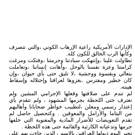
الإدارات الأمريكية راعية الإرهاب الكوني ،والتي تتصرف
وكأنها الرب الخالق للكون كله.
تطاولت علينا ،وإنتهكت سيادتنا وحرمتنا ،وفتكت ومرغت
كرامتنا وعزة نفسنا بالوحل ،وأهانت إنساننا ،وتعاملت
بتعالي وبقسوة ووحشية ،لا تليق حتى بأي حيوان ،وإن
كان خطير ومفترس .بغزوها لعراقنا وإحتلاله وإسقاط
هيبته.
لم تندم على صلافتها وفعلها الإجرامي المشين ولم
تعترف حتى اللحظة بجرمها المشهود ، ولم تتقدم بأي
إعتذار رسمي ومعلن ،لتطبيب خواطر ضحايانا وأهاليهم
من اليتاما والأرامل والمعوقين . وكتحصيل حاصل لم
تقدم التعويضات للأضرار المادية والمعنوية التي خلفها
جرمها وتدعياته الكارثية والقائمة حتى هذه اللحظة .
تجبر اليوم ذيولها العراقين بالإسم ، الذين جاءت بهم على