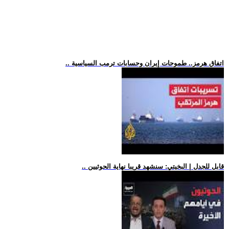
.. اتفاق هرمز.. طموحات إيران وحسابات ترمب السياسية
.. قابل للجدل | البخيتي: سنشهد قريبا نهاية الحوثيين