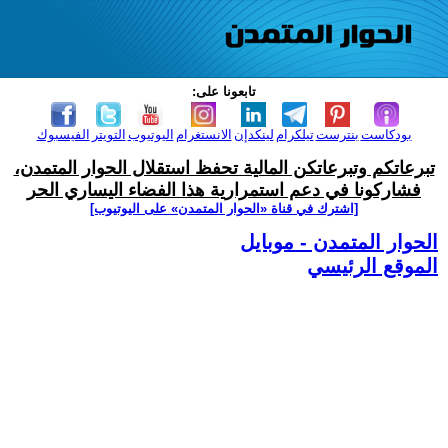
تابعونا على:
بودكاست
بنترست
تيلكرام
لينكدإن
الانستغرام
اليوتيوب
التويتر
الفيسبوك
تبرعاتكم وتبرعاتكن المالية تحفظ استقلال الحوار المتمدن،
فشاركونا في دعم استمرارية هذا الفضاء اليساري الحر
[اشترك في قناة ‫«الحوار المتمدن» على اليوتيوب]
الحوار المتمدن - موبايل
الموقع الرئيسي