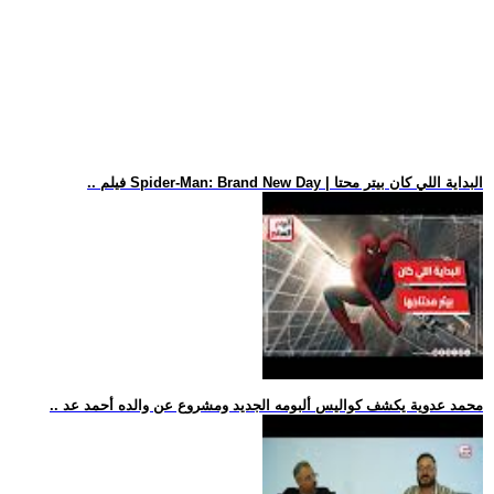
.. فيلم Spider-Man: Brand New Day | البداية اللي كان بيتر محتا
.. محمد عدوية يكشف كواليس ألبومه الجديد ومشروع عن والده أحمد عد