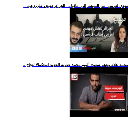
.. مهدي لعريبي: من السينما إلى -مافيا-... الجزائر تقبض على زعيم
.. محمد علام وهيثم سعيد: ألبوم محمد عدوية الجديد استكمالا لنجاح