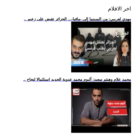
اخر الافلام
.. مهدي لعريبي: من السينما إلى -مافيا-... الجزائر تقبض على زعيم
.. محمد علام وهيثم سعيد: ألبوم محمد عدوية الجديد استكمالا لنجاح