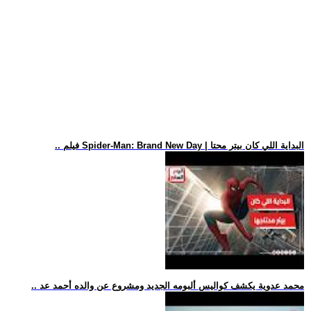
.. فيلم Spider-Man: Brand New Day | البداية اللي كان بيتر محتا
.. محمد عدوية يكشف كواليس ألبومه الجديد ومشروع عن والده أحمد عد