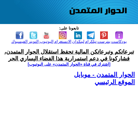
تابعونا على:
بودكاست
بنترست
تيلكرام
لينكدإن
الانستغرام
اليوتيوب
التويتر
الفيسبوك
تبرعاتكم وتبرعاتكن المالية تحفظ استقلال الحوار المتمدن،
فشاركونا في دعم استمرارية هذا الفضاء اليساري الحر
[اشترك في قناة ‫«الحوار المتمدن» على اليوتيوب]
الحوار المتمدن - موبايل
الموقع الرئيسي