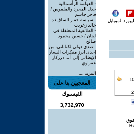
-
العولمة الرأسمالية:
جدل المجرد والملموس /
فاخر جاسم
-
سياسة حفار الساق / د.
يبورد
الموبايل
خالد زغريت
-
الطائفية المتغلغلة في
لبنان / حسين محمود
صالح
-
صدى دولي لكتاباتي: من
إحدى أبرز مفكرات اليسار
الإيطالي إلى أ ... / رزكار
عقراوي
المزيد.....
المعجبين بنا على
الفيسبوك
3,732,970