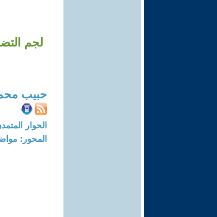
لجم التض
حبيب محم
الحوار المتمدن-العدد: 7083 - 21
المحور: مواض