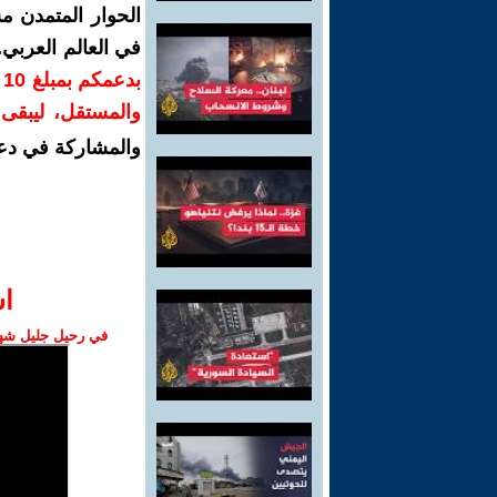
الحوار المتمدن م
في العالم العربي
ب
والمستقل، ليبقى ص
والمشاركة في دع
ا‫
في رحيل جليل شهبا