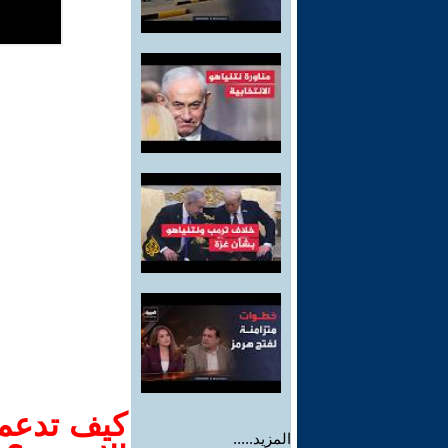
كيف تدعم-
المزيد.....