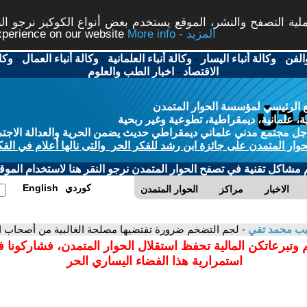
ة التصفح والنشر، الموقع يستخدم بعض أنواع الكوكيز نرجو النق
More info - المزيد
experience on our website
الفن
-
وكالة أنباء اليسار
-
وكالة أنباء العلمانية
-
وكالة أنباء العمال
-
وكا
الاقتصاد
-
اخبار الطب والعلوم
 الرئيسي لمؤسسة الحوار المتمدن
، علمانية، ديمقراطية، تطوعية وغير ربحية
ل مجتمع مدني علماني ديمقراطي حديث يضمن الحرية والعدالة الاجتم
حوار المتمدن على جائزة ابن رشد للفكر الحر والتى نالها أعلام في الفك
م مشاكل تقنية في تصفح الحوار المتمدن نرجو النقر هنا لاستخدام الموقع
كوردي
English
الاخبار
مراكز
الحوار المتمدن
يب محمد تقي
- لجم التضخم ضرورة تقتضيها مصلحة الغالبية من أصحاب ا
 وتبرعاتكن المالية تحفظ استقلال الحوار المتمدن، فشاركونا 
استمرارية هذا الفضاء اليساري الحر