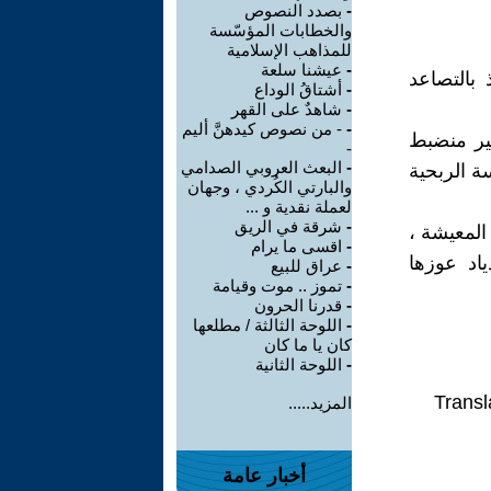
-
بصدد النصوص
والخطابات المؤسّسة
للمذاهب الإسلامية
-
عيشنا سلعة
 بالتصاعد
-
أشتاقُ الوداع
-
شاهدٌ على القهر
-
- من نصوص كيدهنَّ أليم
غير منضبط
-
-
البعث العروبي الصدامي
ة الربحية
والبارتي الكُردي ، وجهان
لعملة نقدية و ...
-
شرقة في الريق
المعيشة ،
-
اقسى ما يرام
اد عوزها
-
عراق للبيع
-
تموز .. موت وقيامة
-
قدرنا الحرون
-
اللوحة الثالثة / مطلعها
كان يا ما كان
-
اللوحة الثانية
Transl
المزيد.....
أخبار عامة