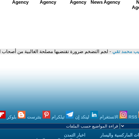
يب محمد تقي
- لجم التضخم ضرورة تقتضيها مصلحة الغالبية من أصحاب ا
RSS
الانستغرام
لينكد إن
تيلكرام
بنترست
بلوكر
ث الماركسية واليسار
اخبار التمدن