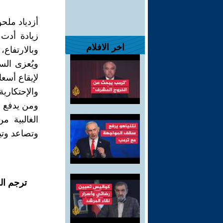
أزدياد ملح
زيادة أدت 
اخر الافلام
وبالارتفاع،
ويُعزى الس
لإيقاع أسعا
والإحتكارية
ومن يدفع ف
الغالبية 
وتصاعد وتي
ترجم ال