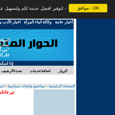
موافق - OK
لتوفير افضل خدمة لكم ولتسهيل عملي
أخبار عامة
-
وكالة أنباء المرأة
-
اخبار الأدب و
الموقع
يسارية
"من أج
حاز ال
إذا لديك
الزوار
اضافة/خدمات
بحث/الارشيف
الصفحة الرئيسية
-
مواضيع وابحاث سياسية
-
حب
تبرعاتكم