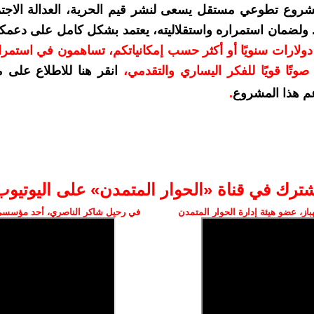
شروع تطوعي مستقل يسعى لنشر قيم الحرية، العدالة الاجتم
. ولضمان استمراره واستقلاليته، يعتمد بشكل كامل على دعمك
دعمكم بمبلغ 10 دولارات سنويًا أو أكثر حسب إمكانياتكم، تساهمون في استم
وتًا قويًا للفكر اليساري والتقدمي
،
انقر هنا للاطلاع على 
م هذا المشروع
.
شترك في قناة «الحوار المتمدن» على اليوتيوب
ز، عضو هيئة إدارة الحوار المتمدن
في رحيل شاكر الناصري، أحد مؤسسي 