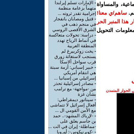
-
الإمارات تسلم إيرلندا
اعية، والمساواة
متهماً بزعامة منظمة
م.
ساهم/ي معنا!
إجرامية تقدر ثروته ...
-
قتيل ومصابان بانفجار
رار هذا المنبر الحر
في منجم ذهب في
الشرق الأقصى الروسي
معلومات التحويل
-
دراسة: تحولات متعاكسة
في أنماط الرياح تهدد
المنطقة العربية
-
يخت زوكربيرغ لم
يستجب لاستغاثة زورق
قرب سواحل ألاسكا
-
خبير إسباني: أزمة سبتة
هي انتقام أمريكي
إسرائيلي من إسبانيا ...
-
مصادر إسرائيلية تحذر
من -مواجهة- مع ترامب
الحوار المتمدن
بشأن غزة
-
سيناتور ديمقراطي:
أفعال إسرائيل لا تتماشى
مع الأمن القومي ال ...
-
-لإرباك المشهد-.. حمد
بن جاسم يعلق على
-مماطلة- إيران في الت ...
-
-كوبرنيكوس-: أوروبا