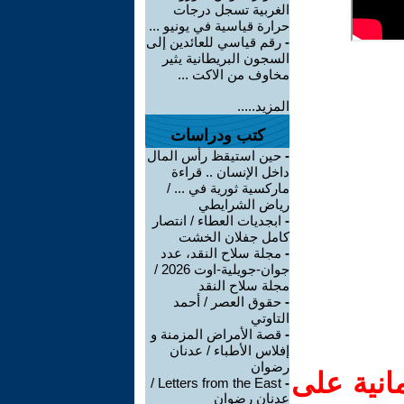
الغربية تسجل درجات
حرارة قياسية في يونيو ...
-
رقم قياسي للعائدين إلى
السجون البريطانية يثير
مخاوف من الاكت ...
المزيد.....
كتب ودراسات
-
حين استيقظ رأس المال
داخل الإنسان .. قراءة
ماركسية ثورية في ... /
رياض الشرايطي
-
ابجديات العطاء / انتصار
كامل جفلان الخشت
-
مجلة سلاح النقد، عدد
جوان-جويلية-اوت 2026 /
مجلة سلاح النقد
-
حقوق العصر / أحمد
التاوتي
-
قصة الأمراض المزمنة و
إفلاس الأطباء / عدنان
رضوان
انية على
Letters from the East /
-
عدنان رضوان