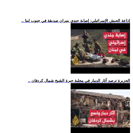
.. إذاعة الجيش الإسرائيلي: إصابة جندي بنيران صديقة في جنوب لبنا
.. الجزيرة ترصد آثار الدمار في محلية جبرة الشيخ شمال كردفان