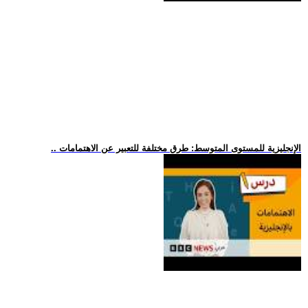
.. الإنجليزية للمستوى المتوسط: طرق مختلفة للتعبير عن الاهتمامات