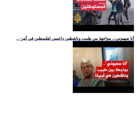
.. -أنا صهيوني-.. مواجهة بين طبيب وناشطين داعمين لفلسطين في أمر