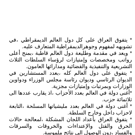
* يتفوق العراق على كل دول العالم الديمقراطي ،في
تشويهه لمفهوم وجوهرالديمقراطية المتعارف عليه.
* ويعد في مقدمة وطليعة دول العالم قاطبة ،بمنح أعلى
رواتب ومخصصات وإمتيازات لرؤساء السلطات الثلاث
التشريعية والتنفيذية والقضائية ومدارائها العامون.
* يتفوق على دول العالم كله ،بعدد المستشارين في
الديوان الرئاسي وديوان رئاسة مجلس الوزراء ودواوين
الوزارات وبمرتبات وإمتيازات مجزية.
*أغنى دولة في العالم بعدد الأحزاب ،اذ يقارب عددها الى
ثلاثمائة حزب.
* أغنى دولة في العالم بعدد مليشياتها المسلحة ،التابعة
لاحزاب داخل وخارج السلطة.
* يتفوق العراق بأعداد اللجان المشكلة ،لمعالجة حالات
الحرق والقتل والإعتداءات والخروقات والسرقات
والفساد ،دون الوصول الى نتائج ملموسة.