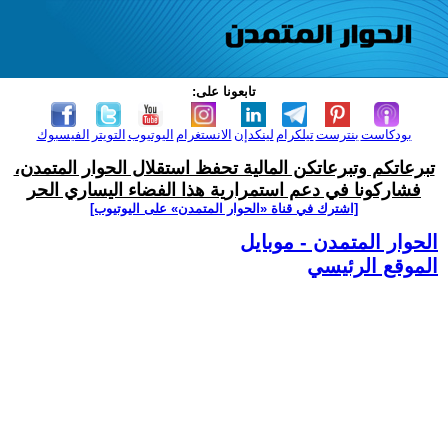
تابعونا على:
بودكاست
بنترست
تيلكرام
لينكدإن
الانستغرام
اليوتيوب
التويتر
الفيسبوك
تبرعاتكم وتبرعاتكن المالية تحفظ استقلال الحوار المتمدن،
فشاركونا في دعم استمرارية هذا الفضاء اليساري الحر
[اشترك في قناة ‫«الحوار المتمدن» على اليوتيوب]
الحوار المتمدن - موبايل
الموقع الرئيسي