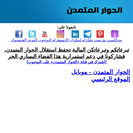
تابعونا على:
بودكاست
بنترست
تيلكرام
لينكدإن
الانستغرام
اليوتيوب
التويتر
الفيسبوك
تبرعاتكم وتبرعاتكن المالية تحفظ استقلال الحوار المتمدن،
فشاركونا في دعم استمرارية هذا الفضاء اليساري الحر
[اشترك في قناة ‫«الحوار المتمدن» على اليوتيوب]
الحوار المتمدن - موبايل
الموقع الرئيسي