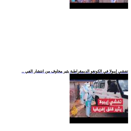
.. تفشي إيبولا في الكونغو الديمقراطية يثير مخاوف من انتشار الفي