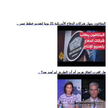
.. البنتاغون يمهل شركات الدفاع الأمريكية 21 يوما لتقديم خطط تسر
.. هل اقترب اتفاق هرمز أم أن الطريق لم يُعبد بعد؟