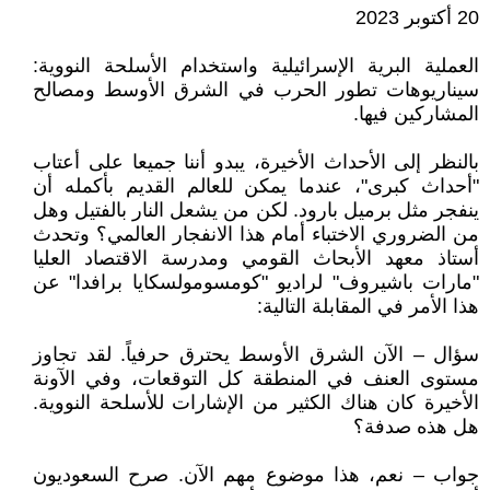
20 أكتوبر 2023
العملية البرية الإسرائيلية واستخدام الأسلحة النووية:
سيناريوهات تطور الحرب في الشرق الأوسط ومصالح
المشاركين فيها.
بالنظر إلى الأحداث الأخيرة، يبدو أننا جميعا على أعتاب
"أحداث كبرى"، عندما يمكن للعالم القديم بأكمله أن
ينفجر مثل برميل بارود. لكن من يشعل النار بالفتيل وهل
من الضروري الاختباء أمام هذا الانفجار العالمي؟ وتحدث
أستاذ معهد الأبحاث القومي ومدرسة الاقتصاد العليا
"مارات باشيروف" لراديو "كومسومولسكايا برافدا" عن
هذا الأمر في المقابلة التالية:
سؤال – الآن الشرق الأوسط يحترق حرفياً. لقد تجاوز
مستوى العنف في المنطقة كل التوقعات، وفي الآونة
الأخيرة كان هناك الكثير من الإشارات للأسلحة النووية.
هل هذه صدفة؟
جواب – نعم، هذا موضوع مهم الآن. صرح السعوديون