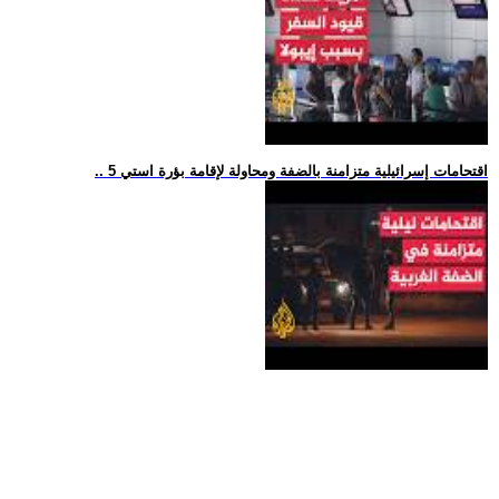
.. 5 اقتحامات إسرائيلية متزامنة بالضفة ومحاولة لإقامة بؤرة استي