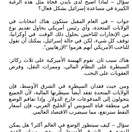
سؤال – لماذا أصبح لدى بايدن فجأة مثل هذه الرغبة
الكبيرة في مساعدة إسرائيل بشكل فعال؟
جواب – في العام المقبل ستكون هناك انتخابات في
الولايات المتحدة، وأي رئيس أمريكي يحاول تقديم نوع
من الإنجازات للناخبين بحلول ذلك الوقت. في أوكرانيا،
توقف كل شيء، لكن في حالة إسرائيل، يمكنك أن تقول
للناخب الأمريكي أنهم هزموا "الإرهابيين".
هناك سبب ثان. تقوم الهيمنة الأميركية على ثلاث ركائز:
السيطرة على النظام المالي، وممرات النقل، وفرض
العقوبات على النخب.
ومن حيث فقدان السيطرة في الشرق الأوسط، فإن
الولايات المتحدة تفقد أيضاً سيطرتها المالية، لأن الجميع
يتحولون إلى المدفوعات خارج الدولار. وإذا تفاقم الوضع
في منطقة قناة السويس أو الخليج العربي، فإن أسعار
النفط سترتفع، مما سيضرب الاقتصاد العالمي.
سؤال – كيف سيتطور الوضع في العالم أكثر؟ هل يمكن
للوضع في الشرق الأوسط أن يفجر ميزان القوى