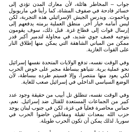
جواب – المخاطر هائلة، لأن معارك المدن تؤدي إلى
خسائر فادحة في صفوف المشاة، كما رأينا في ماريوبول
وباخموت. ويدرس الجيش الإسرائيلي هذه التجربة، لكن
ليس أمامه خيار آخر. منطق العملية برمته يدفعهم إلى
إرسال قوات إلى قطاع غزة. قبل ذلك، سوف يقومون
بتوجيه قصف جوي شديد، في محاولة لتدمير أكبر قدر
ممكن من المباني الشاهقة التي يمكن منها إطلاق النار
على القوات الغازية.
وفي الوقت نفسه، تدفع الولايات المتحدة نفسها إسرائيل
نحو عملية برية. نتنياهو ببساطة مجبر على خوض الحرب
لكي يعود منها منتصرا، وإلا فسيتم طرده ببساطة، لأن
الوضع السياسي الداخلي في إسرائيل صعب للغاية.
وفي الوقت نفسه، تنطلق تل أبيب من حقيقة وجود عدد
كبير من الجماعات المستعدة للقتال ضد إسرائيل. نعم،
حماس محاصرة فعلياً في غزة، لكن في جنوب لبنان يوجد
حزب الله بمعدات ثقيلة ومقاتلين خاضوا الحرب في
سوريا. لذلك يمكن أن تكون الحرب طويلة.