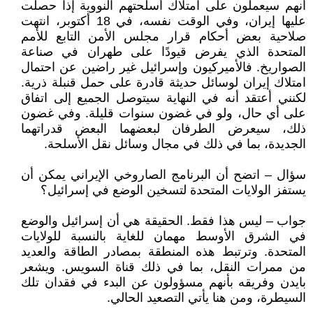
أنهم سيعملون على امتلاك أسلحتهم النووية إذا حصلت
عليها إيران، وفي الوقت نفسه، في 18 أكتوبر، انتهت
صلاحية بعض أحكام قرار مجلس الأمن التابع للأمم
المتحدة الذي يفرض قيودًا على طهران في صناعة
الصواريخ. فالأميركيون وإسرائيل غير راضين عن احتمال
امتلاك إيران لوسائل حديثة قادرة على حمل قنبلة ذرية.
لكنني أعتقد أنه في النهاية سيتوصل الجميع إلى اتفاق
على أي حال، ولو في غضون سنوات قليلة. وفي غضون
ذلك، سيعرض الطرفان لبعضهما البعض قدراتهما
الجديدة، بما في ذلك في مجال وسائل نقل الأسلحة.
سؤال – اتضح أن البرنامج الصاروخي الإيراني يمكن أن
يستفز الولايات المتحدة لتسخين الوضع في إسرائيل؟
جواب – ليس هذا فقط. الحقيقة هي أن إسرائيل والوضع
في الشرق الأوسط مهمان للغاية بالنسبة للولايات
المتحدة. وترتبط هذه المنطقة بمصادر الطاقة والعديد
من ممرات النقل، بما في ذلك قناة السويس. ويشعر
بايدن وفريقه بأنهم مسؤولون عن البدء في فقدان تلك
السيطرة، ومن هنا يأتي التصعيد الحالي.