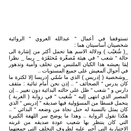
تستوقفنا في أعمال " عبدالله العروي " الروائية
شخصيتان أساسيتان هما :
_( شُعَيْب ) ودلالة الاسم هنا تحمل أكثر من إشارة الى
حالة " شعب " في هيئة مُصغّرة مُحتَقَرَة _ ربما _ نظرا
لِمَا يعيشه هذا الكيان الملتبس من تخلف وأمية وتدهور
في أحوال آلمعيش على جميع المستويات ..
_وشخصية ( إدريس ) الذي ما سُمّي إدريسا إلا لكثرة ما
كان يدرس " الصحائف " .. إذن نحن أمام ثنائية : مثقف
دارس و " شعب " ظل على حالته البدائية دون تغيير .. إن
المصير الذي انتهى إليه " شُعَيب " في رواية ( الغربة )
يتحمل قسطا من المسؤولية فيها صديقه " إدريس " الذي
كان يمثل بالنسبة له حبل نجاة من وضعه " البدائي " ..
هكذا تقول الرواية .. وهذا ما يوضح سر اللهفة الكبيرة
التي كان ينتظر بها شعيب عودة صديقه من غربته
الاختيارية التي أجبر عليه لظروف التخلف التي جمعتهما