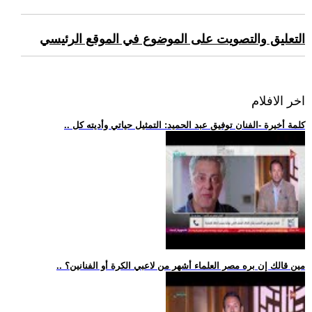
التعليق والتصويت على الموضوع في الموقع الرئيسي
اخر الافلام
.. كلمة أخيرة -الفنان توفيق عبد الحميد: التمثيل حياتي وأديته كل
.. مين قالك إن بره مصر العلماء أشهر من لاعبي الكرة أو الفنانين؟