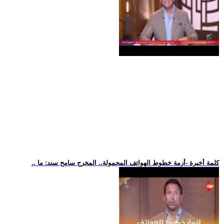
.. كلمة أخيرة -أزمة خطوط الهواتف المحمولة.. المخرج سامح سند: ما