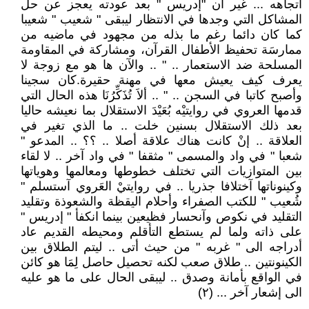
اتجاهه ... غير أن "إدريس " بعد عودته يعجز عن حل
المشاكل التي وجدها في الانتظار ليبقى " شعيب " شعيبا
كما كان دائما رغم ما بذله من مجهود في ماضيه من
ممارسَة تحفيظ الأطفال القرآن، ومشاركة في المقاومة
المسلحة ضد الاستعمار .. " .. والآن ها هو مع زوجة لا
يعرف كيف يعيش معها في مهنة حقيرة.كان سجينا
وأصبح كاتبا في السجن .. " .. ألاَ تُذَكِّرُنَا هذه الحال التي
قدمها العروي في روايتيْه بُعَيْدَ الاستقلال بما نعيشه حاليا
بعد ذلك الاستقلال بسنين خلت .. ما الذي تغير في
العلاقة .. إنْ كانت هناك علاقة أصلا .. ؟؟ .. المدعو "
شعبا " في واد والمسمى " مثقفا " في واد آخر .. لا لقاء
بين المتوازيات التي تختلف خطوطها ومعالمها وهوياتها
وكينوناتها آختلافا جذريا .. في روايتيْ العَروي آستسلم "
شُعيب " للكتب الصفراء وأحلام اليقظة والشعوذة وتقليد
التقليد في نكوص وآنحسار فظيعين بينما انكفأ " إدريس "
على ذاته ولما لم يستطع التأقلم ومحيطه القديم عاد
أدراجه الى " غربه " من حيث أتى .. ليتم الطلاق بين
الكينونتين .. طلاق صعب لكنه تحصيل حاصل لِمَا هو كائن
في الواقع بأمانة وصدق .. ليبقى الحال على ما هو عليه
الى إشعار آخر ... (٢)