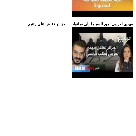
.. مهدي لعريبي: من السينما إلى -مافيا-... الجزائر تقبض على زعيم