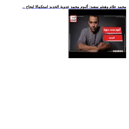
.. محمد علام وهيثم سعيد: ألبوم محمد عدوية الجديد استكمالا لنجاح