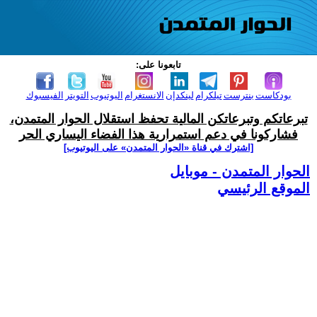
تابعونا على:
بودكاست
بنترست
تيلكرام
لينكدإن
الانستغرام
اليوتيوب
التويتر
الفيسبوك
تبرعاتكم وتبرعاتكن المالية تحفظ استقلال الحوار المتمدن،
فشاركونا في دعم استمرارية هذا الفضاء اليساري الحر
[اشترك في قناة ‫«الحوار المتمدن» على اليوتيوب]
الحوار المتمدن - موبايل
الموقع الرئيسي