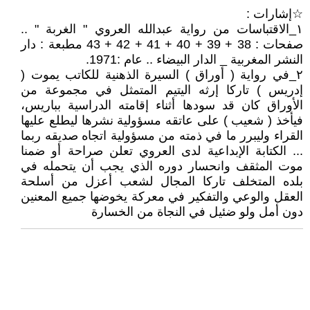
☆إشارات :
١_الاقتباسات من رواية عبدالله العروي " الغربة " ..
صفحات : 38 + 39 + 40 + 41 + 42 + 43 مطبعة : دار
النشر المغربية _ الدار البيضاء .. عام :1971.
٢_في رواية ( أوراق ) السيرة الذهنية للكاتب يموت (
إدريس ) تاركا إرثه اليتيم المتمثل في مجموعة من
الأوراق كان قد سودها أثناء إقامته الدراسية بباريس،
فيأخذ ( شعيب ) على عاتقه مسؤولية نشرها ليطلع عليها
القراء وليبرر ما في ذمته من مسؤولية اتجاه صديقه ربما
... الكتابة الإبداعية لدى العروي تعلن صراحة أو ضمنا
موت المثقف وانحسار دوره الذي يجب أن يتحمله في
بلده المتخلف تاركا المجال لشعب أعزل من أسلحة
العقل والوعي والتفكير في معركة يخوضها جميع المعنين
دون أمل ولو ضئيل في النجاة من الخسارة