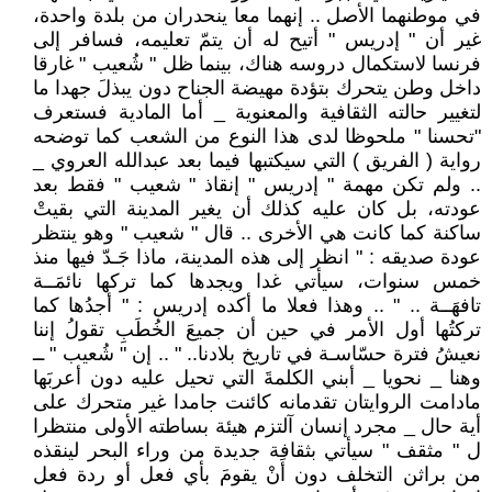
في موطنهما الأصل .. إنهما معا ينحدران من بلدة واحدة،
غير أن " إدريس " أتيح له أن يتمّ تعليمه، فسافر إلى
فرنسا لاستكمال دروسه هناك، بينما ظل " شُعيب " غارقا
داخل وطن يتحرك بتؤدة مهيضة الجناح دون يبذلَ جهدا ما
لتغيير حالته الثقافية والمعنوية _ أما المادية فستعرف
"تحسنا " ملحوظا لدى هذا النوع من الشعب كما توضحه
رواية ( الفريق ) التي سيكتبها فيما بعد عبدالله العروي _
.. ولم تكن مهمة " إدريس " إنقاذ " شعيب " فقط بعد
عودته، بل كان عليه كذلك أن يغير المدينة التي بقيتْ
ساكنة كما كانت هي الأخرى .. قال " شعيب " وهو ينتظر
عودة صديقه : " انظر إلى هذه المدينة، ماذا جَـدّ فيها منذ
خمس سنوات، سيأتي غدا ويجدها كما تركها نائمَــة
تافهَــة .. " .. وهذا فعلا ما أكده إدريس : " أجدُها كما
تركتُها أول الأمر في حين أن جميعَ الخُطَبِ تقولُ إننا
نعيشُ فترة حسّاسـة في تاريخ بلادنا.. " .. إن " شُعيب " ــ
وهنا _ نحويا _ أبني الكلمةَ التي تحيل عليه دون أعربَها
مادامت الروايتان تقدمانه كائنت جامدا غير متحرك على
أية حال _ مجرد إنسان آلتزم هيئة بساطته الأولى منتظرا
ل " مثقف " سيأتي بثقافة جديدة من وراء البحر لينقذه
من براثن التخلف دون أَنْ يقومَ بأي فعل أو ردة فعل