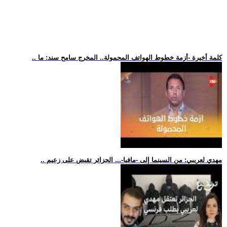
.. كلمة أخيرة -أزمة خطوط الهواتف المحمولة.. المخرج سامح سند: ما
.. مهدي لعريبي: من السينما إلى -مافيا-... الجزائر تقبض على زعيم