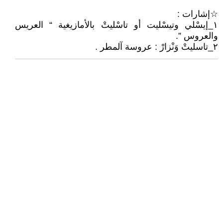
☆إشارات :
١_إيسْلي وتيسْليت أو تاسْليتْ بالأمازيغية “ العريس
والعروس ”.
٢_تاسليتْ وَنْزارْ : عروسة آلمطر .