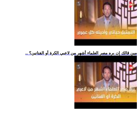
.. مين قالك إن بره مصر العلماء أشهر من لاعبي الكرة أو الفنانين؟