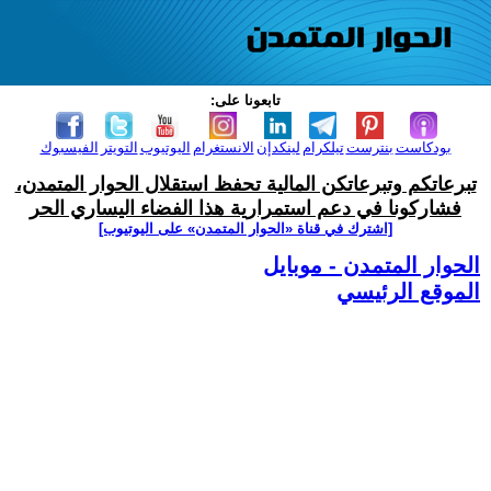
تابعونا على:
بودكاست
بنترست
تيلكرام
لينكدإن
الانستغرام
اليوتيوب
التويتر
الفيسبوك
تبرعاتكم وتبرعاتكن المالية تحفظ استقلال الحوار المتمدن،
فشاركونا في دعم استمرارية هذا الفضاء اليساري الحر
[اشترك في قناة ‫«الحوار المتمدن» على اليوتيوب]
الحوار المتمدن - موبايل
الموقع الرئيسي