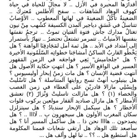
أقدارَها المحبرة في الأزل .. لا مجالَ للحياة في حياة
كهوف الوهاد آلشاهقات .. سفح آلأطلس مُعتركٌ ..
الضغينةُ تأكُلُ الضغينةَ في لهاثها آلمعطوب .. الأوْصابُ
تتناسلُ في غَسَقِ دياجير آلمدن الكسيفة كشُهب مِنْ نيون
تغتالُ مدارك جأش فتوة آلفتيان تموتُ .. ترجمُ نفسَها
بنفسها الأمنياتُ .. تتمرمر تشتعلُ تحتضرُ .. تنهارُ بآستمرار
إلى آمتداد في الأبد .. هل ثمة أمل لمَجَادِفِنَا الواهنة ؟ هل
يَخْطُو القاربُ الساكنُ أمشاجَنا خطواتِه السّلَمُونية الأخيرة
؟ هل "جلجاميش" يَعِي فواجعَه في الزمن المَقهور
العسير في الواقع الأسير ؟ هل انتهتِ حكاية الأصول هل
آنتهت قضية الإنسان ؟ هل مات زمنُ إبحار أوليسيوس ؟
هل بينيلوب أنهتْ نسج روايتها آلمتناسلة ؟ هل تَاسْليتْ
وإيسْلِي مازالا قادريْنِ على آلعطاء في زمن الغصب
والخصاء (١) ؟ هل مازالت تاسليتْ وَنْزارْ (٢) تعشق
آلأمطار ؟ هل مازال صناديد آلقفار مولعين بركوب فلوات
آلأخطار ؟ هل سيكمل الإبحار سندبادُ ؟ هل سيتزلزل
سكان المغرب الأولون هل سيجهرون بِ .. لَاااا .. ؟ هل
يصدحون .. هاااا نحن ذا .. هل سأكمل المسير أنا ؟ هل
سأصعد تلك الوهاد هل أرتقي شعابات قممنا المكلومة
هل أستطيع هل .. ؟؟ .. تبا لهل وألف هل ...