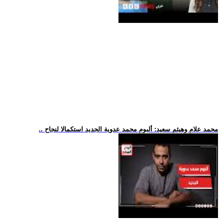
.. محمد علام وهيثم سعيد: ألبوم محمد عدوية الجديد استكمالا لنجاح