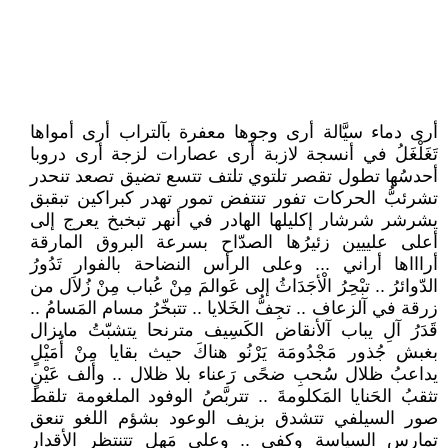
أرى دماء سيَّالة أرى وجوها معفرة بآلتراب أرى أمواها
تَغَلْغَلُ في أنسجة لازبة أرى عصارات لزجة أرى دروبا
أحدسُها تطول تقصر تلتوي تلتف تتسع تضيق تصعد تنحدر
تشرئبُّ الحركات تفور تنتفض تمور تهدر كبراكين تبقبق
يشرشر شرشار إكليلها الهادر في أنهر تبخبخ يعرج إلى
أعلى علييين زئيرُها الصدّاح بسرعة البروق المارقة
أراااها أراني ... وعلى الرأس النضاحة بالفوار تَدُورُ
الدّوائرُ .. تبْحِرُ الْأجَدَاثُ إلى عَوالمَ مِنْ عُباب مِنْ زُلاَل من
زرقة في آلزعاف .. تجِفُّ الخَلايا .. تتبخّرُ مسام المَسامُ ..
قَدَرُ آلِ يباب آلأنقاض الكَسِيف مترنحا يتشبّتُ مايزال
بغبش جُذور مَجْدُومَة يَرْنُو هناكَ حيث بقايا مِنْ أُمَيْلٍ
يداعبُ ظلال سُحبِ ضحًى رَعناء بلا ظلال .. وألف عَيْنٍ
تثقبُ الحَنايا المَكلومةَ .. تتربَّصُ الوفود الملغومة تلقط
صور السيلفي تتشدق بزيف الوعود بشؤم اللغو تنعق
تمارس السياسة وكفى .. وعلى مَهل تتنتظر الأقدار