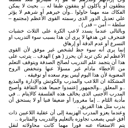
ينطقون أو يأكلون أو ينفقون طبقا له ... بحيث لا يمكن
الفكاك منه مهما حاولوا ..وأن خيرهم أو شرهم لا يؤثر
علي تعديل الدور الذى رسمته القوى الأعظم (مجتمع –
سلطة – أمن – قدر ) .
وبالتالى عندما يسدد لاعب الكرة على الثلاث خشبات
فتنحرف عن هدفها لا يرى أن هذا بسبب سوء التدريب او
التسرع أو عدم الدقة أو إرهاق
إنما يرى أنه سوء حظ لشخص غير موفق لأن القوى
الأعظم لم تكن تريد أن يحرز ( هو ) الهدف .. يترتب على
هذا أن يتجمد علم التدريب لصالح الصدفة ويتوقف التعلم
من الأخطاء مادام غير مسؤلا عنها وتنخفض الروح
المعنوية لأن هذا اليوم ليس يوم سعده أو توفيقه .
المشكلة ان اللاعب والمدرب والكوتش والإدارة والمذيع
..و المعلق ..والجمهور إعتمدوا جميعا هذه الثقافة وأصبح
المدرب الأجنبى الذى يخالف هذه الفلسفة كالايتام .. في
مأدبة اللئام .. إما مغرورا أو ضعيفا فنيا أو لا يستحق أن
يدرب مثل هذا الفريق .
وعندما يعزو المدرب الهزيمة إلى أن عقلية اللاعبين ذات
أفق غيبي يصعب تجاوزه بالتعليم والتدريب والمثابرة ..
يتم الاستغناء عنه فورا مهما كانت محاولاته لنقل