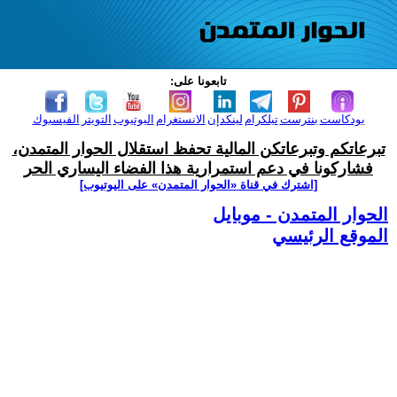
تابعونا على:
بودكاست
بنترست
تيلكرام
لينكدإن
الانستغرام
اليوتيوب
التويتر
الفيسبوك
تبرعاتكم وتبرعاتكن المالية تحفظ استقلال الحوار المتمدن،
فشاركونا في دعم استمرارية هذا الفضاء اليساري الحر
[اشترك في قناة ‫«الحوار المتمدن» على اليوتيوب]
الحوار المتمدن - موبايل
الموقع الرئيسي