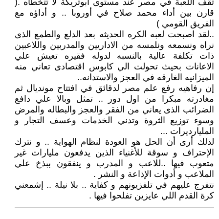
تقف اللعبة في مصر عند مستوى أبوتريكة لا تتخطاه .(
قارن بين أداء محمد صلاح في أوروبا .. و أداؤه مع
الفريق القومي )
..لقد اصبحت لعبه الكره الحديثه بعد الدلع والطمع الذى
نراه ونسمعه ونلمسه من الاداريين والمدربين واللاعبين
ذات تكلفة عالية بالنسبه لدوله فقيره تعيش علي
الاعانات بحيث تحولت الي كابوس اقتصادى تعاني منه
الميزانيه الغارقه في العجز والاستدانه..
إن رفاهيه رفع علم مصر لدقائق في افتتاح مونديال ثم
مغادرته مبكرا من اول دور .. تمثل وبالا علي دافع
الضرائب الذى يعاني من الفقر والعجز والبطاله والمرض
وسوء توزيع الثروة وتدني الخدمات وعسف التجار و
المليارديرات ...
لذلك أرى أن الحل هو العودة لنظام الهواية .. و نترك
الإحتراف و سوقة للأغنياء الذين يدفعون مليارات غير
متعوب فيها ..للاعب و المدرب و ينفقون ببذخ علي
الملاعب و أدوات الإذاعة و النشر .
نتفرج عليهم في تلفزيونهم و كفاية .. بلا نيلة .. إشمعني
كرة القدم اللي عايزين تفلحوا فيها .