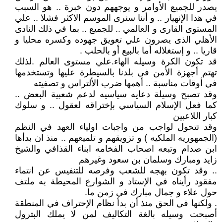
يصدر للجميع الأوامر و يوجههم دون خبرة .. هو السبب
في هذا الإنهيار .. و أننا سنرى الموسم الاكثر فشلا .. علي
المستوى القارى و العالمي .. للجميع .. بما في ذلك النادى
الأهلي الذى يصرون علي تعويق جهوده وكسره محليا و
قاريا .. و إستغلاله أما بالبيع أو بالحلب .
قد تكون الكرة وسيله الهاء.علي مستوى العالم .لذلك
تهتم أجهزة الأمن في بلدنا بالسيطرة عليها وتستخدمها
في أوقات مناسبة .. أهمها ضرب الألتراس و تصفيته
وقد تصبح وسيلة دعايه سياسيه لدعم شعبية البعض ..
كما فعل الإسلام السياسي بإختراقه لعقول .. و سلوك
كبار اللاعبين
وقد تتحول لواجب من واجبات اولياء العهد في النظم
(الجمهوريه الملكيه ) و تزويقهم و تلميعهم .. منذ ان بدأها
ابن صدام وتبعه اصحاب الفخامه ابناء القذافي والشيخ
زايد ومبارك وسلمان بن سعود وغيرهم
.. وقد تكون بهجه للشعب وفرصه للتنفيس عن انتماء
مفقود رأيناه في الإستاد و الشوارع المحيطة به ملتف
حول علاء و جمال مبارك في زمن ما.
. ولكنها في الحق منذ أن بدأ نظام الإحتراف في المنطقة
أصبحت وسيله بالغة التكاليف لمن لا يملك البترول