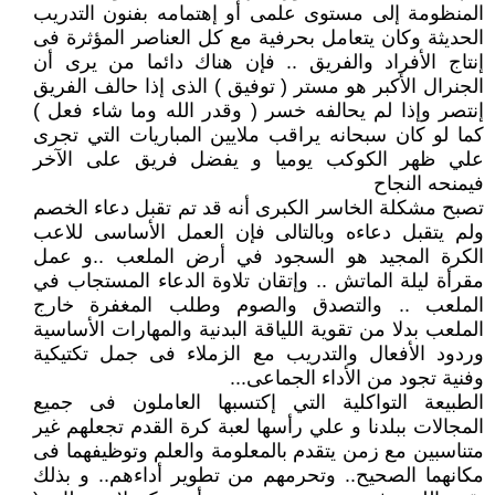
المنظومة إلى مستوى علمى أو إهتمامه بفنون التدريب
الحديثة وكان يتعامل بحرفية مع كل العناصر المؤثرة فى
إنتاج الأفراد والفريق .. فإن هناك دائما من يرى أن
الجنرال الأكبر هو مستر ( توفيق ) الذى إذا حالف الفريق
إنتصر وإذا لم يحالفه خسر ( وقدر الله وما شاء فعل )
كما لو كان سبحانه يراقب ملايين المباريات التي تجرى
علي ظهر الكوكب يوميا و يفضل فريق على الآخر
فيمنحه النجاح
تصبح مشكلة الخاسر الكبرى أنه قد تم تقبل دعاء الخصم
ولم يتقبل دعاءه وبالتالى فإن العمل الأساسى للاعب
الكرة المجيد هو السجود في أرض الملعب ..و عمل
مقرأة ليلة الماتش .. وإتقان تلاوة الدعاء المستجاب في
الملعب .. والتصدق والصوم وطلب المغفرة خارج
الملعب بدلا من تقوية اللياقة البدنية والمهارات الأساسية
وردود الأفعال والتدريب مع الزملاء فى جمل تكتيكية
وفنية تجود من الأداء الجماعى...
الطبيعة التواكلية التي إكتسبها العاملون فى جميع
المجالات ببلدنا و علي رأسها لعبة كرة القدم تجعلهم غير
متناسبين مع زمن يتقدم بالمعلومة والعلم وتوظيفهما فى
مكانهما الصحيح.. وتحرمهم من تطوير أداءهم.. و بذلك