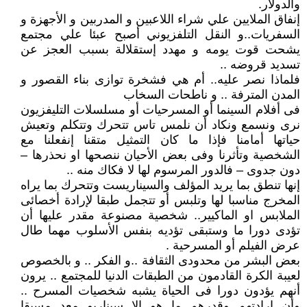
والدولار.
إنفاق الملايين علي شراء اللاعبين و المدربين و الأجهزة و
السفريات..و النقل التلفزيوني أصبح عبئا علي مجتمع
يشحت قوت يومه و مهدد إستقلالة بسبب العجز عن
تسديد قروضه ..
فلماذا نصر عليه.. أم هي فشخرة توازى بناء القصور و
المدن المترفة .. و ناطحات السخاب
فى أفلام السينما أو المسرحيات أو مسلسلات التليفزيون
نرى ونسمع ونكاد أن نلمس تاس تتحرك وتتكلم وتعيش
حياتها أمامنا فإذا ما كان التمثيل متقنا إنفعلنا مع
الشخصية وتأثرنا وفى بعض الأحيان ننصحها او نحذرها –
دون جدوى – فالدور المرسوم لها لا فكاك منه ..
إنها تنطق بما يريد المؤلف والسيناريست وتتحرك بما يراه
المخرج مناسبا لها وتلبس أو تتجمل طبقا لإرادة أخصائى
الملابس او الماكيير.. شخصية مصنوعة مقدر عليها أن
تؤدى دورا ما وستبقى تؤديه بنفس الأسلوب مهما طال
عرض الفيلم أو المسرحية .
بعض البشر من محدودى الثقافة ..و الفكر .. و بالخصوص
لعيبة الكرة القادمون من الطبقات الدنيا للمجتمع .. يرون
أنهم يؤدون دورا فى الحياة يشبه شخصيات المسرح ..
وأن إرادتهم وقدرهم ما هو إلا سيناريو معد مسبقا