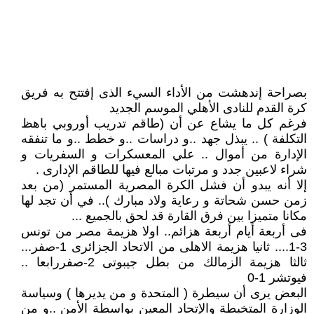
بصراحة إندهشت من الأداء السيء الذى إفتتح به فريق
كرة القدم للنادى الأهلي الموسم الجديد
فرغم كل ما يشاع عن أن (طاقم تدريب أوروبي باهظ
التكلفة ) .. يبذل جهد ..و دراسات ..و خطط ..و ما تنفقه
الإدارة من أموال .. علي المعسكرات و السفريات و
شراء لاعبين جدد و مرتبات مبالع فيها للطاقم الإدارى .
إلا أنه يبدو أن فشل الكرة المصرية المستمر (من بعد
زمن حسن شحاتة و رعاية ولاد مبارك ).. في أن تجد لها
مكانا متميزا بين فرق القارة قد لحق بالجميع ...
فى أربعة أيام أربعة هزائم.. اولا هزيمة مصر من تونس
3-1.... ثانيا هزيمة الاهلى من الاتحاد الجزائرى 1-صفر...
ثالثا هزيمة الزمالك من بطل جيبوتى 2-صفررابعا ..
فيوتشر 1-0
البعض يرى أن سيطرة ( المتحدة و من يديرها ) وسياسة
الوزارة المتخبطة والإتحاد المعين بواسطة الأمن ..و من