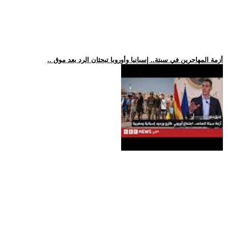
.. أزمة المهاجرين في سبتة.. إسبانيا وأوروبا تبحثان الرد بعد موق