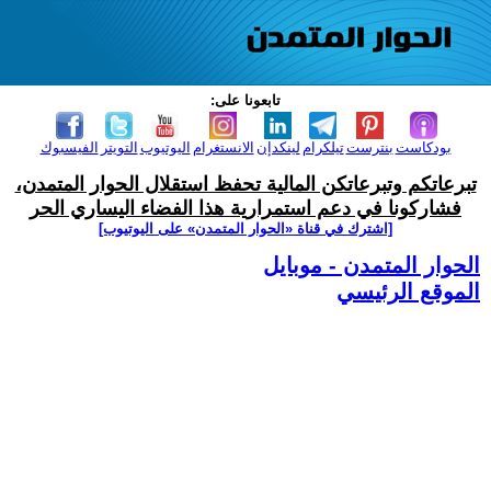
تابعونا على:
بودكاست
بنترست
تيلكرام
لينكدإن
الانستغرام
اليوتيوب
التويتر
الفيسبوك
تبرعاتكم وتبرعاتكن المالية تحفظ استقلال الحوار المتمدن،
فشاركونا في دعم استمرارية هذا الفضاء اليساري الحر
[اشترك في قناة ‫«الحوار المتمدن» على اليوتيوب]
الحوار المتمدن - موبايل
الموقع الرئيسي