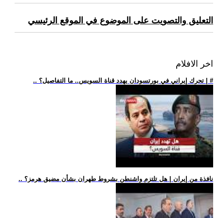
التعليق والتصويت على الموضوع في الموقع الرئيسي
اخر الافلام
.. تحرك إيراني في بورتسودان يهدد قناة السويس.. ما التفاصيل؟ | #
.. نافذة من إيران | هل تلتزم واشنطن بشروط طهران بشأن مضيق هرمز؟