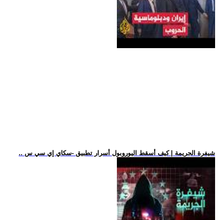
.. شيفرة الجريمة | كيف أسقط اليوروبول أسرار تطبيق -سكاي إي سي س