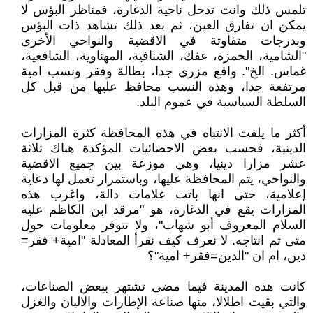
تلمس ذلك وانت تدخل ناحية الدغارة، فمناظر البؤس لا
يمكن ان تفارق العين، ثم بعد ذلك تشاهد ذات البؤس
وبدرجات متفاوتة في الاقضية والنواحي الأخرى
"الشامية، الحمزة، عفك، الشنافية، المهناوية، الشافعية،
غماس. الخ". واقع مزري جدا، بطالة وفقر ونسب امية
مرتفعة جدا، وهذه النسب محافظ عليها من قبل كل
السلطة السياسية في عموم البلد.
أكثر ما يلفت الانتباه في هذه المحافظة كثرة المزارات
الدينية، فحسب بعض الاحصائيات المؤكدة هناك ثلاثة
عشر مزارا دينيا، وهي موزعة بين جميع الاقضية
والنواحي، يتم المحافظة عليها، وباستمرار تعمل لها دعاية
إعلامية، حتى انها باتت علامات دالة، واغرب هذه
المزارات يقع في الدغارة، هو "مرقد ابن الكاظم عليه
السلام المعروف أبو شهاب"، ولا تتوفر معلومات حول
متى تم انتاجه. لا نعرف كيف نقرأ المعادلة "امية+ فقر=
دين، ام ان "الدين=فقر+ امية"؟
كانت هذه المدينة فيما مضى تشتهر ببعض الصناعات،
والتي بقيت اطلالا، منها صناعة الإطارات والالبان والغزل