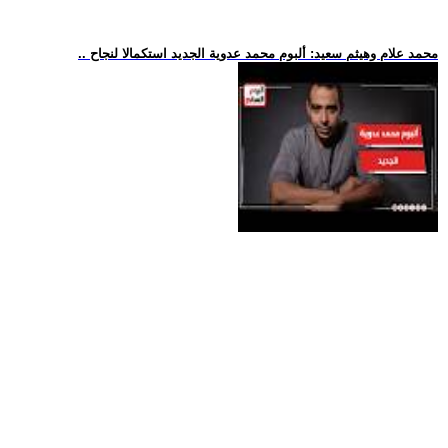
.. محمد علام وهيثم سعيد: ألبوم محمد عدوية الجديد استكمالا لنجاح