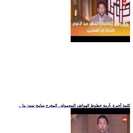
.. كلمة أخيرة -أزمة خطوط الهواتف المحمولة.. المخرج سامح سند: ما