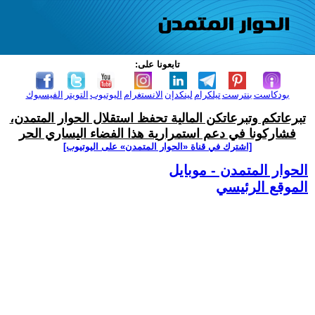
تابعونا على:
بودكاست
بنترست
تيلكرام
لينكدإن
الانستغرام
اليوتيوب
التويتر
الفيسبوك
تبرعاتكم وتبرعاتكن المالية تحفظ استقلال الحوار المتمدن،
فشاركونا في دعم استمرارية هذا الفضاء اليساري الحر
[اشترك في قناة ‫«الحوار المتمدن» على اليوتيوب]
الحوار المتمدن - موبايل
الموقع الرئيسي