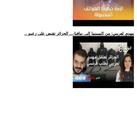
.. مهدي لعريبي: من السينما إلى -مافيا-... الجزائر تقبض على زعيم