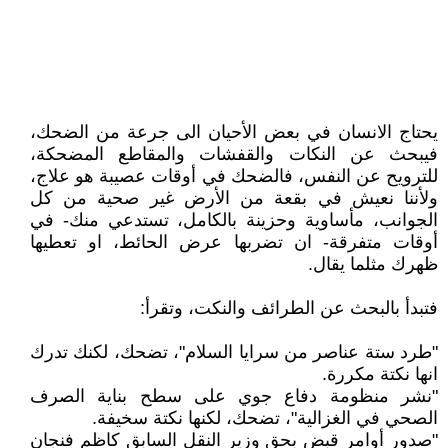
يحتاج الانسان في بعض الأحيان الى جرعة من الضحك،
فيبحث عن النكات والقفشات والمقاطع المضحكة،
للترويح عن النفس، فالضحك في أوقات عصيبة هو علاج،
ولأننا نعيش في بقعة من الأرض غير صحية من كل
الجوانب، مأساوية وحزينة بالكامل، تستدعي منك- في
أوقات متفرقة- ان تضربها عرض الحائط، او تعطيها
ظهرك مثلما يقال.
فتبدأ بالبحث عن الطرائف والنكت، وتقرأ:
"طرد ستة عناصر من سرايا السلام"، تضحك، لكنك تدرك
انها نكتة مكررة.
"نشر منظومة دفاع جوي على سطح بناية الصرف
الصحي في الغزالية"، تضحك، لكنها نكتة سخيفة.
"صدور أوامر قبض بحق وزير النقل السابق كاظم فنجان