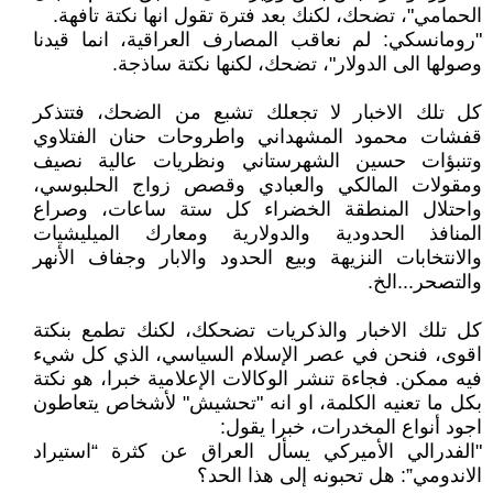
الحمامي"، تضحك، لكنك بعد فترة تقول انها نكتة تافهة.
"رومانسكي: لم نعاقب المصارف العراقية، انما قيدنا
وصولها الى الدولار"، تضحك، لكنها نكتة ساذجة.
كل تلك الاخبار لا تجعلك تشبع من الضحك، فتتذكر
قفشات محمود المشهداني واطروحات حنان الفتلاوي
وتنبؤات حسين الشهرستاني ونظريات عالية نصيف
ومقولات المالكي والعبادي وقصص زواج الحلبوسي،
واحتلال المنطقة الخضراء كل ستة ساعات، وصراع
المنافذ الحدودية والدولارية ومعارك الميليشيات
والانتخابات النزيهة وبيع الحدود والابار وجفاف الأنهر
والتصحر...الخ.
كل تلك الاخبار والذكريات تضحكك، لكنك تطمع بنكتة
اقوى، فنحن في عصر الإسلام السياسي، الذي كل شيء
فيه ممكن. فجاءة تنشر الوكالات الإعلامية خبرا، هو نكتة
بكل ما تعنيه الكلمة، او انه "تحشيش" لأشخاص يتعاطون
اجود أنواع المخدرات، خبرا يقول:
"الفدرالي الأميركي يسأل العراق عن كثرة “استيراد
الاندومي”: هل تحبونه إلى هذا الحد؟