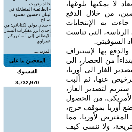
د لا يمكنها بلوغها،
خالد زغريت
-
الطائفية المتغلغلة في
ين، من خلال الدفع
لبنان / حسين محمود
صالح
 جاءت به الإنتخابات
-
صدى دولي لكتاباتي: من
 الرئاسة، التي تناست
إحدى أبرز مفكرات اليسار
الإيطالي إلى أ ... / رزكار
د السوفيتي.
عقراوي
والدفع بها لإستنزاف
المزيد.....
اءاً من الحصار، الى
المعجبين بنا على
ير الغاز الى أوربا،
الفيسبوك
لرخيص عنها، ثم ألبت
3,732,970
تريم لتصدير الغاز،
 الأمريكي، من الحصول
ضع أوربا بموقف حرج،
المفترض لأوربا، مما
ريحة، ولا ننسى كيف