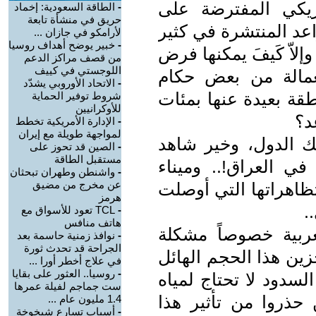
ريكي المفترضة على
-
الطاقة السعودية: إخماد
حريق في منشأة تابعة
اعد المنتشرة في كثير
لأرامكو في جازان ...
-
خبير يوضح أهداف روسيا
لاّ كَيفَ يمكنها فرض
من قصف مراكز الدعم
اللوجستي في كييف
لعمالة من بعض حكام
-
الاتحاد الأوروبي يشدّد
قة بعيدة عنها بمئات
شروط توفير الحماية
للأوكرانيين
د؟
-
الإدارة الأمريكية تخطط
لمواجهة طويلة مع إيران
ك الدول، وخير شاهد
-
الصين قد تحوز على
مستقبل الطاقة
في العراق!.. وميناء
-
واشنطن وطهران تبحثان
عن مخرج من مضيق
تظاهراتها التي أوصلت
هرمز
.
-
TCL تعود للأسواق مع
هاتف منافس
عربية خصوصاً مشكلة
-
نوافذ زمنية حاسمة بعد
الجراحة قد تحدث ثورة
زين هذا الحجم الهائل
في علاج أخطر أورا ...
-
روسيا.. العثور على بقايا
سدود لا تحتاج لمياه
ست جماجم لفيلة عمرها
 حذروا من تأثير هذا
1.4 مليون عام ...
-
أسباب تسارع شيخوخة