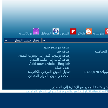
بنترست
بلوكر
فليبورد
الموبايل
بودكاست
اضافة موضوع جديد
التضامنية
اضافة خبر
إضافة يوتيوب-فلم إلى يوتيوب التمدن
إضافة كتاب إلى مكتبة التمدن
Add new article - English
أضف حملة
3,732,97
تعديل الموقع الفرعي للكاتب-ة
ابحث في موقع الحوار المتمدن
شر متاحة للجميع مع الإشارة إلى المصدر
ضاء هيئة الادارة لا تعبر بالضرورة عن رأي الحوار المتمدن