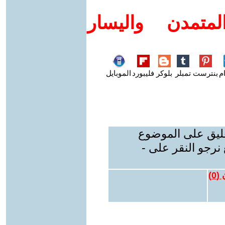
متمدن واليسار
م
بنترست
تمبلر
بلوكر
فليبورد
الموبايل
عليق على الموضوع
نرجو النقر على -
 (
0
)