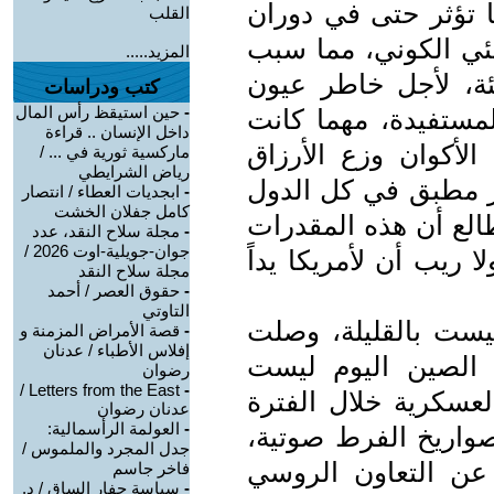
 تؤثر حتى في دوران
القلب
بيئي الكوني، مما سبب
المزيد.....
ة، لأجل خاطر عيون
كتب ودراسات
-
حين استيقظ رأس المال
لمستفيدة، مهما كانت
داخل الإنسان .. قراءة
الأكوان وزع الأرزاق
ماركسية ثورية في ... /
رياض الشرايطي
ر مطبق في كل الدول
-
ابجديات العطاء / انتصار
كامل جفلان الخشت
لطالع أن هذه المقدرات
-
مجلة سلاح النقد، عدد
جوان-جويلية-اوت 2026 /
 ريب أن لأمريكا يداً
مجلة سلاح النقد
-
حقوق العصر / أحمد
التاوتي
ليست بالقليلة، وصلت
-
قصة الأمراض المزمنة و
إفلاس الأطباء / عدنان
الصين اليوم ليست
رضوان
Letters from the East /
-
عسكرية خلال الفترة
عدنان رضوان
-
العولمة الرأسمالية:
واريخ الفرط صوتية،
جدل المجرد والملموس /
 عن التعاون الروسي
فاخر جاسم
-
سياسة حفار الساق / د.