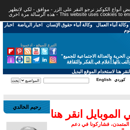
 أنواع الكوكيز نرجو النقر على الزر - موافق - لكي لاتظهر
This website uses cookies to ensure you ge
وكالة أنباء العمال
-
وكالة أنباء حقوق الإنسان
-
اخبار الرياضة
-
اخبار
لوم
التبرع للموقع - ادعمونا
حرية والعدالة الاجتماعية للجميع
"
تى نالها أعلام في الفكر والثقافة
قر هنا لاستخدام الموقع البديل
كوردي
English
رحيم الخالدي
لموبايل انقر هنا
 المتمدن، فشاركونا في دعم