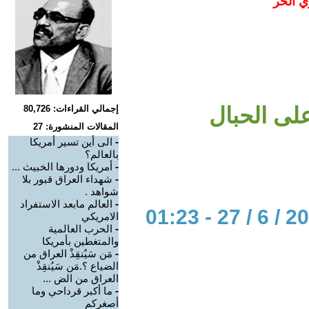
ي الحر
على الحبال
إجمالي القراءات: 80,726
المقالات المنشورة: 27
-
الى أين تسير أمريكا
بالعالم؟
-
أمريكا ودورها الخبيث ...
-
شهداء العراق قبور بلا
شواهد .
-
العالم مابعد الاستفراد
الامريكي
-
الحرب العالمية
والمتغطين بأمريكا
-
مَن سَيُنقِذْ العراق من
الضياع ؟.مَن سَيُنقِذْ
العراق من الض ...
-
ما أكبر قرداحي وما
أصغركم