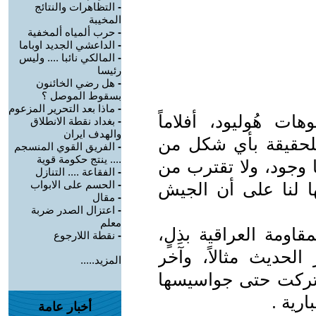
-
التظاهرات والنتائج
المخيبة
-
حرب ألمياه ألمخفية
-
الداعشي الجديد اوباما
-
المالكي نائبا .... وليس
رئيسا
-
هل رضي الخائنون
بسقوط الموصل ؟
-
ماذا بعد التحرير المزعوم
هات هُوليود، أفلاماً
-
بغداد نقطة الانطلاق
والهدف ايران
لحقيقة بأي شكل من
-
الفريق القوي المنسجم
.... ينتج حكومة قوية
 وجود، ولا تقترب من
-
الفقاعة .... التنازل
-
الحسم على الابواب
ها لنا على أن الجيش
-
مقال
-
اعتزال الصدر ضربة
معلم
ومة العراقية بذِلٍ،
-
نقطة اللارجوع
لحديث مثالاً، وآخر
المزيد.....
وتركت حتى جواسيسها
ارية .
أخبار عامة