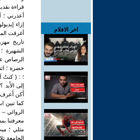
قراءة نقدية
أعذرني ؛ أي
إزاء إيديول
اخر الافلام
أغرقت المت
تاريخ مهز
الشهيرة ؛ 
الرصاص على
خضرة ؛ اثنا
؛ : ( كنتُ
إلى الأَبد 
أَكن أَعرف 
كما تبين ا
الروائي – 
معرفتنا بمس
مثلي ؛ ميت
الجامعة ثلاث