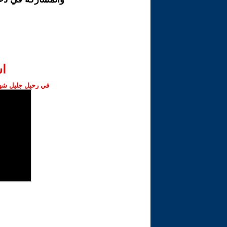
ا‫
في رحيل جليل شهبا