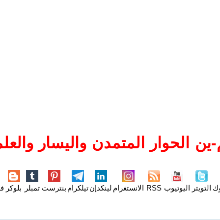
ين الحوار المتمدن واليسار والعلم
وك
التويتر
اليوتيوب
RSS
الانستغرام
لينكدإن
تيلكرام
بنترست
تمبلر
بلوكر
فل