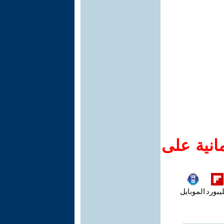
انية على
يبورد
الموبايل