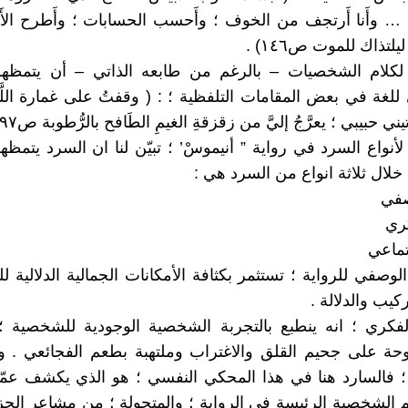
 … وأَنا أَرتجف من الخوف ؛ وأَحسب الحسابات ؛ وأَطرح الأَ
يلتذاك للموت ص١٤٦) .
لكلام الشخصيات – بالرغم من طابعه الذاتي – أن يتمظهر
لغة في بعض المقامات التلفظية ؛ : ( وقفتُ على غمارة اللَّيل
تيني حبيبي ؛ يعرَّجُ إليَّ من زقزقةِ الغيمِ الطَافح بالرُّطوبة ص٩٧) .
أنواع السرد في رواية ” أنيموسْ’ ؛ تبيّن لنا ان السرد يتمظ
خلال ثلاثة انواع من السرد هي :
صفي
ري
تماعي
الوصفي للرواية ؛ تستثمر بكثافة الأمكانات الجمالية الدلالية
يب والدلالة .
فكري ؛ انه ينطبع بالتجربة الشخصية الوجودية للشخصية ؛
حة على جحيم القلق والاغتراب وملتهبة بطعم الفجائعي . و
؛ فالسارد هنا في هذا المحكي النفسي ؛ هو الذي يكشف عمّ
الشخصية الرئيسة في الرواية ؛ والمتحولة ؛ من مشاعر الحز