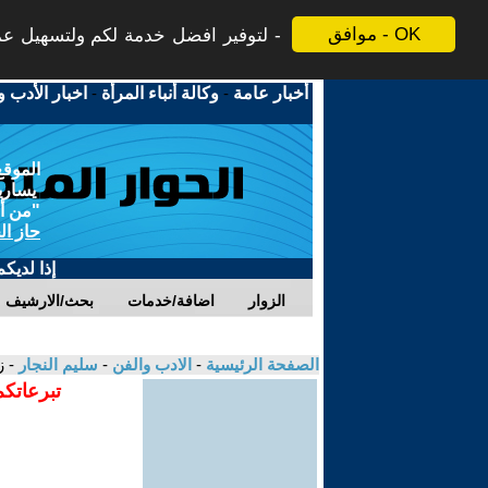
موافق - OK
لتوفير افضل خدمة لكم ولتسهيل عملي
أخبار عامة
-
وكالة أنباء المرأة
-
اخبار الأدب و
الموقع
يسارية
"من أج
حاز ال
إذا لديك
الزوار
اضافة/خدمات
بحث/الارشيف
الصفحة الرئيسية
-
الادب والفن
-
سليم النجار
- 
تبرعاتكم