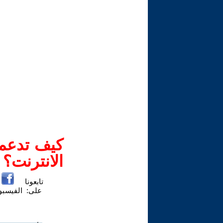
كيف تدعم-
الانترنت؟
تابعونا
على:
الفيسب