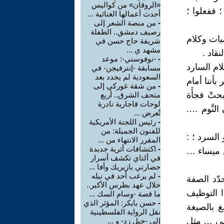
«الروقان» من كواليس
؛ ففعلوا ؛
أحدث أعمالها الغنائية ...
-
من منصة الشعر إلى
رصيف دمشق.. الطفلة
يات وكلام
شريفة حاج حسن في
مشهد ي ...
قاد .
-
-نوفوستي-: موعد
ام السارد
مسابقة -إنترفيجن- في
السعودية لم يحدد بعد
بأننا أمام
-
من شقة غوركي إلى
حتْ فجأَة
متحف الشرق.. أربع
لوحات قاجارية نادرة
النَّوم ….
تُعرض ...
-
رئيس اللجنة الأمريكية
للفنون الجميلة: من
السرد ؛ :
المقرر الانتهاء من ...
-
اكتشافات أثرية جديدة
من ميساء …
في ألتاي تكشف أسرار
حضارتي بازيريك وأفا ...
-
لم يرغب أحد في نيله
دّد الصفة
خلال عهد بطرس الأكبر..
ص١٤٥) . ونفهم من هذا التوظيف
ما قصة -وسام السك ...
-
حسن بايكر: المؤثر الذي
 بالصيغة
نقل الرواية الفلسطينية
ه لي … مثل
إلى -جيل زد- و ...