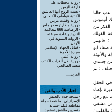
-
رواية محطات على
قارعة الزمن
-
تعبت الروح أيها العاشق
 ندب حالنا
للكاتبة عواطف الكنعاني
يتك أنيموس
-
رواية وقتلت مرتين
-
رواية مطارح سحر ملص
 الفكر من
-
الرصاصة 666 محاكمة
ة الفولك
التاريخ وإعادة صياغته
-
الرواية النسوية في
 ؛ فانهمر
الأردن
 صفاء ابو
-
قنابل الجهاد الإسلامي
سيارة للأجرة
 والأنوثة
-
رواية أغثني
-
رواية ظل الغراب للكاتب
ُ من جسدي
سعيد الصالحي
مختلف ؛ لم
المزيد.....
 في الحقل
رة بإغناء
اخبار الأدب والفن
قيم مع رجل
-
منتجه خدم بالجيش
الإسرائيلي.. ما قصة حملة
 في مشفى
مقاطعة فيلم -سبايد ...
-
نسرين طافش تستعيد
؛ والقلب ؛