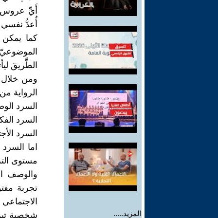
أَيِّ عروس
أُعدُّ نفسي ل
كما يمكن 
الموضوعيّ ل
الطَّريقَ ليأ
ومن خلال ل
الرواية من 
السرد الو
السرد الفك
السرد الأج
اما السرد 
مستوى الترك
والوصف ال
تجربة مفتو
الاجتماعي 
المزيد.....
شخصية تيم 