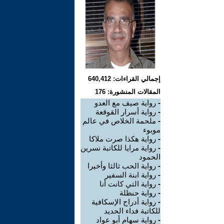
إجمالي القراءات: 640,412
المقالات المنشورة: 176
-
رواية صيف مع العدو
-
رواية أسرار القوقعة
-
ملحمة الخلاص في عالم
موبوء
-
رواية هكذا صرت ملاكا
-
رواية مرايا للكاتبة نسرين
الحمود
-
رواية الحب ثالثا وأخيرا
-
رواية ابنة السفير
-
رواية التي كانت أنا
-
رواية حنظلة
-
رواية أدراج الإسكافية
للكاتبة فداء الحديد
-
رواية سهام أبو عواد