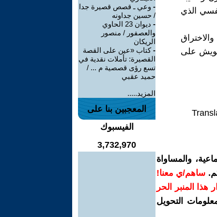
-
وعي ـ قصص قصيرة جدا
فسي الذي
/ حسين جداونه
-
ديوان 23 الحاوي
والعصفور / منصور
والاختراق
الريكان
-
كتاب «عين على القصة
تشويش على
القصيرة: تأملات نقدية في
تسع رؤى قصصية م ... /
حميد عقبي
المزيد.....
المعجبين بنا على
Transl
الفيسبوك
3,732,970
اعية، والمساواة
م.
ساهم/ي معنا!
رار هذا المنبر الحر
معلومات التحويل