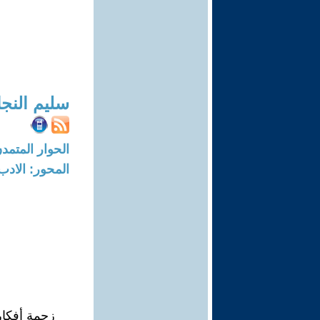
سليم النجا
الحوار المتمدن-العدد: 7640 - 23
المحور: الادب
زحمة أفكا