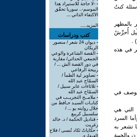
-
-لا حاجة للاستيراد هذا
سئلة كنتُ
الموسم-.. سوريا تحقّق
الاكتفاء الذاتي ...
 بالمظهر
المزيد.....
 أُحرِّشُ
كتب ودراسات
-
ديوان 24 شعر / منصور
الريكان
هر في هذه
-
القصة الشاعرة والوعي
الجمعي الحداثي/ مقاربة
في دور القصة الش ... /
ربيحة الرفاعي
-
تصاوير لية الظمأ /
السمّاح عبد الله
-
ثلاثاءات عابر سبيل /
السمّاح عبد الله
 للوصف في
-
ملامــح التجريــب في
كتابـات السيـد حـافظ من
خلال روايته يو ... /
 التي هي
سلسبيل كريبع
أما السرد
-
قناديل الحكمة / د. خالد
زغريت
ا تشعر به
-
حكاياتْ تَكاد تُنسى / فلاح
ن والخيبة
العيفاري