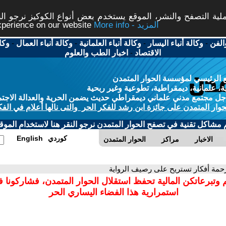
ة التصفح والنشر، الموقع يستخدم بعض أنواع الكوكيز نرجو النق
More info - المزيد
experience on our website
الفن
-
وكالة أنباء اليسار
-
وكالة أنباء العلمانية
-
وكالة أنباء العمال
-
وكا
الاقتصاد
-
اخبار الطب والعلوم
 الرئيسي لمؤسسة الحوار المتمدن
، علمانية، ديمقراطية، تطوعية وغير ربحية
ل مجتمع مدني علماني ديمقراطي حديث يضمن الحرية والعدالة الاجتم
حوار المتمدن على جائزة ابن رشد للفكر الحر والتى نالها أعلام في الفك
م مشاكل تقنية في تصفح الحوار المتمدن نرجو النقر هنا لاستخدام الموقع
كوردي
English
الاخبار
مراكز
الحوار المتمدن
زحمة أفكار تستريح على رصيف الرواية
 وتبرعاتكن المالية تحفظ استقلال الحوار المتمدن، فشاركونا 
استمرارية هذا الفضاء اليساري الحر