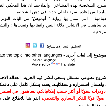
صرح الشخصية بهذه المشاعر ؛ والملاحظ ان هذا المحكي الن
سارد ليس إعادة لسرد داخلي حدث في ذهن الشخصية .
ينامية – التي تمتاز بها رواية ” أنيموسْ” من آليات التوتر 
قد ساهمت في الالتباس دلالة النص وانفتاحها وتعديدها ؛ وال
مرجعية .
#سليم_النجار (هاشتاغ)
موضوع إلى لغات أخرى -
ate the topic into other languages
Powered by
Translate
شروع تطوعي مستقل يسعى لنشر قيم الحرية، العدالة الاجتم
. ولضمان استمراره واستقلاليته، يعتمد بشكل كامل على دعمك
دعمكم بمبلغ 10 دولارات سنويًا أو أكثر حسب إمكانياتكم، تساهمون في استم
وتًا قويًا للفكر اليساري والتقدمي
،
انقر هنا للاطلاع على 
م هذا المشروع
.