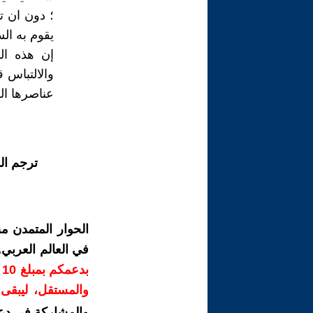
؛ دون ان ت
يقوم به ال
إن هذه الد
والالتباس 
عناصرها ال
ترجم ال
الحوار المتمدن م
في العالم العربي
ب
والمستقل، ليبقى ص
والمشاركة في دع