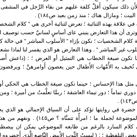
؛ لأَن ذلك سيكون أَقلَّ كلفة عليهم من بقاء الرَّجل في المشفى 
لبيت ؛ ومازال هناك ؛ منذ زمن بعيد ص١٨٤) .
في علاقة بهذه الثنائية ؛ تعرض لثنائية أخرى هي ” كلام الشخص
 وترى أن هذا التعارض ينبني عاى أساسٍ لسانيَّ حسب توصيف الن
ة كلام الشخصيات ؛ نكون بإزاء ” الأسلوب المباشر ” في حالة كل
سلوب غير المباشر ” . وهذا التعارض هو الذي يفسر لنا لماذا نشعر 
ا تكون صيغة الخطاب هي التمثيل أو العرض ؛ : (داعش أَصب
ي تُخيف به الأُمَّهات الأَطفال حين يعصون أَوامرهنَّ ؛ ويرفضون 
ي مثل هذا الإحساس ؛ حينما تكون صيغة الخطاب هي الحكي أو 
 دوري تماماً ؛ دور تيماء العاشقة ؛ ربمَّا تعلَّمتُ من أميرة ؛ و
) .
 خضرة في روايتها تؤكد على أن السياق الإجمالي هو الذي يح
الذاتية أو الموضوعة لجملة ما ؛ امرأّة تتمنَّاه ؟ 
ن كلام السارد بالرغم من طابعه الموضوعي يمكن ان ييصطبغ
بعض التلفظية ؛ : ( لبستُ الثَّوب الأَبيض النَّاصع الَّذي أَخضرو