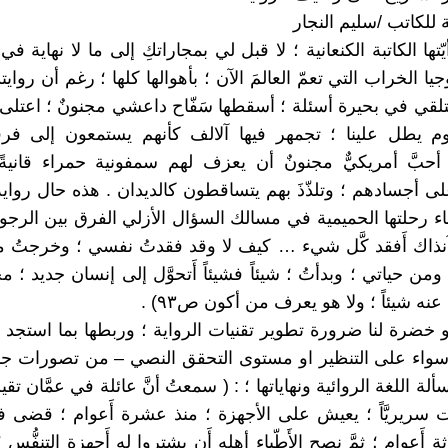
 للكاتب /سليم النجار
ّتها الكاتبة الكنعانية ؛ لا قبل لي بمجاراتكِ إلى ما لا نهاية في
وجيا الخراب التي تعمّ العالمَ الآن ؛ بأهوالها كلها ؛ رغم أن روا
لقي في بحيرة أسئلة ؛ أسقطها سَفّاح داعشي مجنونٌ ؛ اعتلى
وم يطل علينا ؛ تجمهر فيها آلالف كأنهم يستمعون إلى فرق
أحبَّ أمريكيٌّ مجنونٌ أن يعزف لهم سمفونية حمراء قانيةً
 أجسادهم ؛ وتلذّذَ بهم يتساقطون كالديدان . هذه حال رواية
ء رحلتها الحميمية في مسالك السؤال الأزلي الفرق بين الرجولة
 آنذاك أَفقد كَّل شيء … كيف لا وقد فقدتُ نفسي ؛ وخرجت
؟ ومن حياتي ؛ وبدأتُ ؛ شيئاً فشيئاً أَتحوَّل إلى إنسان جديد ؛ 
عنه شيئاً ؛ ولا هو يعرف من أكون ص٩٣) .
بو خضرة لنا ضرورة تطوير تقنيات الرواية ؛ وربطها بما استجد
سواء على التنظير او مستوى التحقق النصي – من تصورات جدي
ألة اللغة الروائية ونهاياتها ؛ : ( سمعتُ أنَّ عائلة في عمَّان ت
 سريريَّاً ؛ يعيش على الأجهزة ؛ منذ عشرة أَعوام ؛ قضى
ة أَعوام ؛ ثمَّ نصح الأَطّباء أهله أَن يشتروا له أَجهزة التنفُّس 