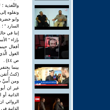
والتَّغذية 
ونقلوه إلى ا
وابو خضرة 
السارد ” ؛
إننا في حال
بإزاء ” الأ
أفعال حينم
الغول الَّذ
ص ٤٤) .
بينما يختف
(كنتُ أُتقن
ومن أُميِّ ص١٤٣
غير ان أبو
الروائي ا
الذاتية في 