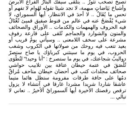
تصيخ تصخب تثورُ .. يتلقى سيفك آلبتارُ الفراغَ الأبرصَ
وأشباحَ بَيَاضاتٍ مبهمة، لا تجد شيئا تقوله لهُوام لا تفهم أو
تحس ما يُقَالُ .. لا أحدَ في الانتظار، أيها آلسموراي، لا
شيء يُفْصَحُ عنه في عالم من قنوط صفيق قميئ تُغْتَالُ
فيه الحروف والهمهمات والكدمات .. الأوراق والصحائف
والمتون والشوارد والجماجم تُلقى على قارعة رفوف
مشرعة على سخف اللامعنى .. وسيأتي يومٌ قريب أو
بعيد تتعب فيه روحك من صولاتها في الكروب وشغب
الحروب، في يوم ما سينثني كبرياؤك يا صاح ستصرّ
دواليبُ شجاعتك، في يوم ما ستصرخ : "أنا وحيد!" لتُطْوَى
تُلْصَقَ في عتمة حيطان عتاقة بين تلابيب حواشي
صحائف مجلدات كتب في أحضان حيطان متاحف مُراقٌ
دمُها على حافة طرقات مفرومة ستظل هائما متيما
عاشقا شاردا شريدا مشردا غارقا في آنتشاء لا يزول
ترقص رقصتك الأخيرة أيها آلسمورايُ آلأخيرُ .. تعاني لا
تبالي ...