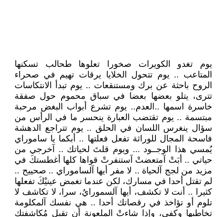
يوم تغدو الكويرات صخورا تعلوها طحالب تسكنها
المتاعب .. يوم تتحول الخلايا يرقات تهيم في صحراء
الروح باحثة عن برك ومستنقعات .. يوم تبدأ الانتكاسات
تترى، يتلو بعضها بعضا في سباق محموم حول صفقة
خاسرة اسمها ..العدم.. يوم تشرع أبواب البغض مرحبة
مبتسمة .. يوم تقتضب العبارة ينحسر ما في الرأس من
سؤال ينغرس اللسان في الحلق .. يوم تتراجع الدهشة
فاسحة المجال للوراثة تفعل فعلتها .. أبكما يا ساموراي
يُمسي هذا الوجــود ... ويوم قلتَ لحياتك .. آخرجي من
حياتي .. أبَتْ آمتعضتْ آستنفرتْ قواها كلها أغطستكَ في
مزيد من لجج آلحياة .. لا مفر أيها آلساموراي .. صحييح ..
لم تقتل أحدا في مسارك، لكن عندما تغمض عينيْكَ تفعلها
كثيرا .. أنت لا تكشف، أيها آلسمورايُ، سرا، لا تكاشف لا
تلوم أو تؤاخذ في رقصاتك أحدا .. هي نفسك آلمكلومة
تخاطبها وكفى، وإذا شاءتْ الملعونة أن تقبل مُكاشفتك