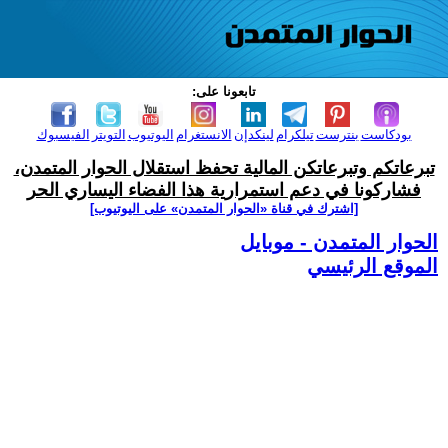
تابعونا على:
بودكاست
بنترست
تيلكرام
لينكدإن
الانستغرام
اليوتيوب
التويتر
الفيسبوك
تبرعاتكم وتبرعاتكن المالية تحفظ استقلال الحوار المتمدن،
فشاركونا في دعم استمرارية هذا الفضاء اليساري الحر
[اشترك في قناة ‫«الحوار المتمدن» على اليوتيوب]
الحوار المتمدن - موبايل
الموقع الرئيسي