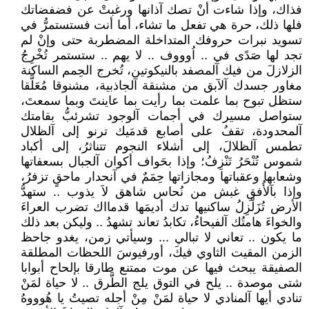
فذاك، وإذا شاءت أنْ تصك آذانها ورغبتْ عن فضفضاتك
فلها ذلك، حرة هي تفعل ما تشاء، أما أنت فستستمرُّ في
تسويد نبرات حروفك المتداخلة المضطربة حتى وإنْ لم
تجد لها صَدًى في .. اُوووف .. لا يهم .. ستستمر تُخْرِجُ
الزلازلَ من فيك آلمصفد بالنيكوتين، تُخرج الحِمم الساكنة
مغاور جسدك آلآبق من مشنقة آلجاذبية، مشنوقا مُعَلَّقا
ستظل تبوح بما علمت بما رأيت بما عاينتَ وبما سمعتَ،
ستواصل مسيرك في أجمات آلوجود تشرئبُّ بقامتك
آلمحدودة، تقفُ على أصابع قدمَيك ترنو إلى آلظلال
تطمس آلظلالَ، إلى أشلاء النجوم تتناثرُ، إلى أكباد
شموس تُنْحَرُ تَنْزِفُ؛ وإذا بحَواف أكوان آلجبال بسعفاتها
وشعابها وعقباتها ومجازاتها حِمَمٌ في آنحدار ماحقٍ تزفرُ،
وإذا بآلأُفقِ غبش من نُحاس شاهق لاَ يذوب .. ستهدُّ
الأرض تُزَلْزِلُ ساكنيها تدك أديمَها قدمااك تضرب العراءَ
والخواءَ هامتُك آلفيحاءُ، تكابدُ تعاند تشهدُ .. وليكن بعد ذلك
ما يكون .. تعاني لا تبالي ... وسيأتي زمن، يغدو جاحظ
الزمن المقيت الثاوي فيكَ، أورفيوسَ اللحظات المطلقة
الصفيقة يبحث فيها عن موت ممتنع طارقا بإلحاح أبوابا
شتى موصدة .. يلح في التوق يلج الطَّرق .. لا حياة لمَنْ
تنادي أيها آلمنادي لا حياة لمَنْ مِنْ أجله تصيتُ يا هُوووهُ