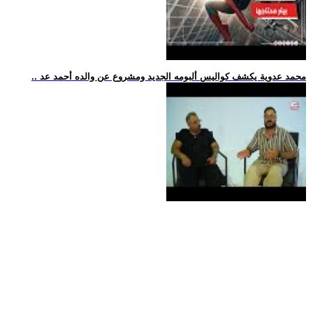
.. محمد عدوية يكشف كواليس ألبومه الجديد ومشروع عن والده أحمد عد