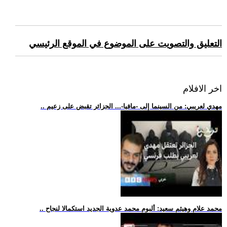
التعليق والتصويت على الموضوع في الموقع الرئيسي
اخر الافلام
.. مهدي لعريبي: من السينما إلى -مافيا-... الجزائر تقبض على زعيم
.. محمد علام وهيثم سعيد: ألبوم محمد عدوية الجديد استكمالا لنجاح