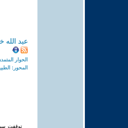
عبد الله 
الحوار المتمدن-العدد: 7602 - 3
المحور: الطبي
توقفت سيا