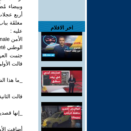
وبيضاء مُطْ
أربع عجلات
مغلقَة بب
اخر الافلام
عليه :
الأمن nationale ونصف مكتوب عليه :
الوطني Sureté بالأحمر والأسود ...
جثمت العرب
قالت الأولى
_ما هذا ال
قالت الثانية
_إنها قصدير
أضافت الأو