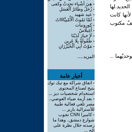
-
هِيَ أشْياء تحدثُ وكفى
الحديد.لها
-
زُحَلُ وطَائرُ آلْعَسَلِ
أنها كانت
-
عيد شهيد
-
لَمَّا تَمُوتُ آلْأُمْنِيَّااااتُ
فٌ مكتوب
-
كورونيات
-
أَغِيلَاسْ
-
لَا خيارَ لَدَيْنَا
-
طُفُولَةٌ بِلَا عَرِين
-
مَوْتُ أَبِي آلْخَيْزُرَانِ
ديْهما ..
المزيد.....
أخبار عامة
-
اتفاق شراكة مع تيك توك
يتيح لصناع المحتوى
استخدام شخصيات ديز ...
-
بعد أزمة ضياء العوضي..
مصر تلغي فعالية طبية
للأسترالية باربر ...
-
كاميرا CNN تجوب
شوارع دمشق.. وهذا ما
رصدته خلال نظرة على
الح ...