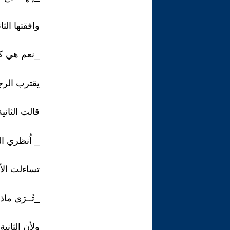
وافقتها الثان
_نعم هي كذ
يقترب الرجل
قالت الثانية
_ اُنظري الي
تساءلت الأ
_تُــرَى ماذ
ولأن الثاني