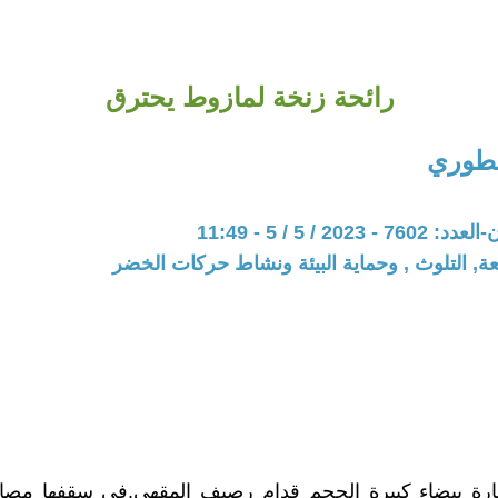
رائحة زنخة لمازوط يحترق
خطوري
202 / 5 / 5 - 11:49
عة, التلوث , وحماية البيئة ونشاط حركات الخضر
رة بيضاء كبيرة الحجم قدام رصيف المقهى.في سقفها مصاب