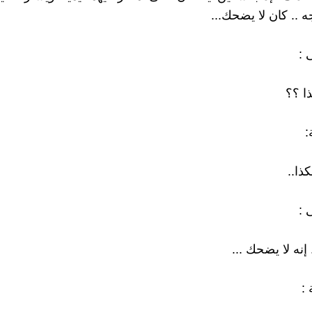
 .. كان لا يضحك...
 :
ا ؟؟
:
ذا..
 :
إنه لا يضحك ...
 :