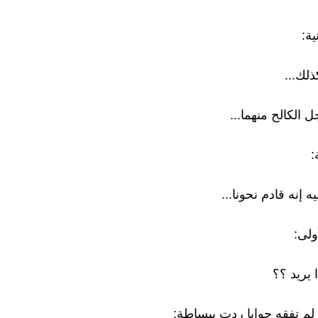
ية:
لك...
 الكالح منهما...
:
ه إنه قادم نحونا...
ولى:
ا يريد ؟؟
ة لم تفقه جوابا ردت ببساطة: