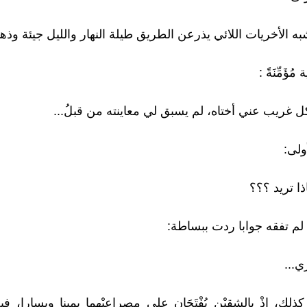
شبه الأخريات اللائي يذرعن الطريق طيلة النهار والليل جيئة وذهاب
 مُؤَمِّنَةً :
ل غريب عني أختاه، لم يسبق لي معاينته من قبلُ...
ولى:
اذا تريد ؟؟؟
ة لم تفقه جوابا ردت ببساطة:
ي...
كذلك، إذْ بالشقيْن يُفْتَحَان على مصراعيْهما يمينا ويسارا، 