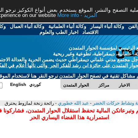
ة التصفح والنشر، الموقع يستخدم بعض أنواع الكوكيز نرجو النق
More info - المزيد
experience on our website
الفن
-
وكالة أنباء اليسار
-
وكالة أنباء العلمانية
-
وكالة أنباء العمال
-
وكا
الاقتصاد
-
اخبار الطب والعلوم
 الرئيسي لمؤسسة الحوار المتمدن
، علمانية، ديمقراطية، تطوعية وغير ربحية
ل مجتمع مدني علماني ديمقراطي حديث يضمن الحرية والعدالة الاجتم
حوار المتمدن على جائزة ابن رشد للفكر الحر والتى نالها أعلام في الفك
م مشاكل تقنية في تصفح الحوار المتمدن نرجو النقر هنا لاستخدام الموقع
كوردي
English
الاخبار
مراكز
الحوار المتمدن
بيئة ونشاط حركات الخضر
-
عبد الله خطوري
- رائحة زنخة لمازوط يحترق
 وتبرعاتكن المالية تحفظ استقلال الحوار المتمدن، فشاركونا 
استمرارية هذا الفضاء اليساري الحر