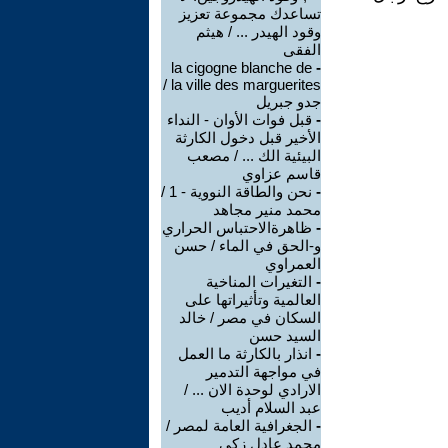
تساعدك مجموعة تعزيز
وقود الهيدر ... / هيثم
الفقى
la cigogne blanche de
-
la ville des marguerites /
جدو جبريل
-
قبل فوات الأوان - النداء
الأخير قبل دخول الكارثة
البيئية الك ... / مصعب
قاسم عزاوي
-
نحن والطاقة النووية - 1 /
محمد منير مجاهد
-
ظاهرةالاحتباس الحراري
و-الحق في الماء / حسن
العمراوي
-
التغيرات المناخية
العالمية وتأثيراتها على
السكان في مصر / خالد
السيد حسن
-
انذار بالكارثة ما العمل
في مواجهة التدمير
الارادي لوحدة الان ... /
عبد السلام أديب
-
الجغرافية العامة لمصر /
محمد عادل زكى