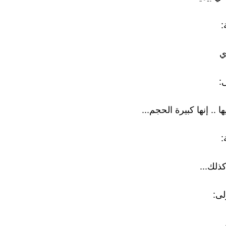
:
ي
:
ا .. إنها كبيرة الحجم...
:
ذلك...
لى: