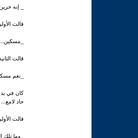
_ إنه حزين.
قالت الأولى
_مسكين...
قالت الثانية
_نعم مسكين
كان في يد
حاد لامع...
قالت الأولى
_وما تلك ال