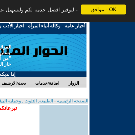
موافق - OK
لتوفير افضل خدمة لكم ولتسهيل عملي
أخبار عامة
-
وكالة أنباء المرأة
-
اخبار الأدب و
الموقع
يسارية
"من أج
حاز ال
إذا لديك
الزوار
اضافة/خدمات
بحث/الارشيف
الصفحة الرئيسية
-
الطبيعة, التلوث , وحماية ال
تبرعاتكم