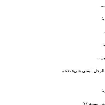
..
:
:
...
 الرجل اليمنى شيء ضخم
:
تي بيمينه ؟؟