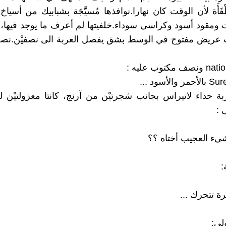
فَأَة لأن الوقت كان نهارا.نوافذها مُسيَّجَة بشبابيك من أسياخ 
 ومقود أسود وكراسي سوداء.خلفيتها لم أعرف ما يوجد فيها، ل
اب عريض مفتوح في الوسط بشق يفصل العربة الى نصفيْن.نص
ة حذاء لاتيراس بجانب شجرتيْن من آرنج، كانتا معزولتيْن لوح
 :
شيء العجيب أختاه ؟؟
:
ة تتحرك ...
لى: