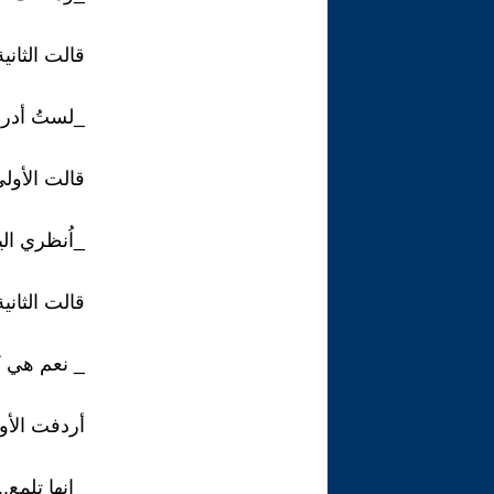
قالت الثانية
_لستُ أدر
قالت الأولى
_اُنظري اليه
قالت الثانية
_ نعم هي ك
أردفت الأو
_إنها تلمع..