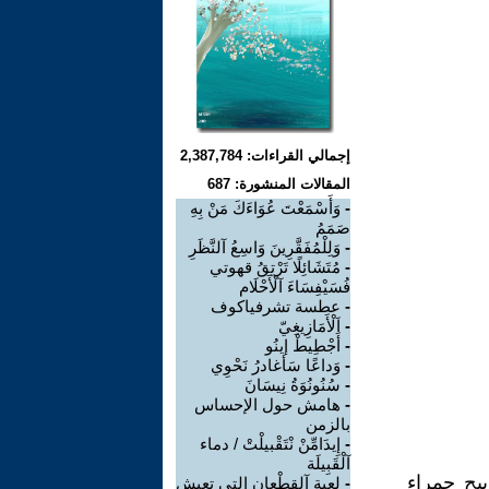
إجمالي القراءات: 2,387,784
المقالات المنشورة: 687
-
وَأَسْمَعْتَ عُوَاءَكَ مَنْ بِهِ
صَمَمُ
-
وَلِلْمُفَقَّرِينَ وَاسِعُ آلنَّظَرِ
-
مُتَشَائِلًا تَرْتِقُ قهوتي
فُسَيْفِسَاءَ آلْأَحْلَام
-
عطسة تشرفياكوف
-
اَلْأَمَازِيغِيّ
-
أَجْطِيطْ إينُو
-
وَداعًا سَأغادرُ نَحْوِي
-
سُنُونُوَةُ نِيسَانَ
-
هامش حول الإحساس
بالزمن
-
إِيدَامِّنْ نْتَقْبيلْتْ / دماء
آلْقَبِيلَة
يح حمراء
-
لعبة آلقطْعان التي تعيش