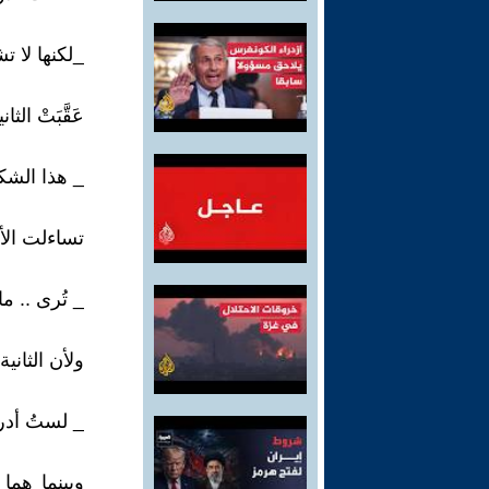
_لكنها لا ت
عَقَّبَتْ الثانية
_ هذا الشك
تساءلت الأ
_ تُرى .. م
ولأن الثاني
_ لستُ أدر
وبينما هما 