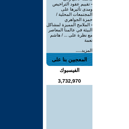
-
تقييم عقود التراخيص
ومدى تأثيرها على
المجتمعات المحلية /
حمزة الجواهري
-
الملامح المميزة لمشاكل
البيئة في عالمنا المعاصر
مع نظرة على ... / هاشم
نعمة
المزيد.....
المعجبين بنا على
الفيسبوك
3,732,970