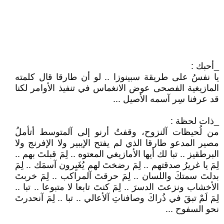
_أحبك :
يا نفسُ على طريقة سبينوزا .. لو أن طارقا قال كلمته
المازيغية الفصحى عوض الانغماس في تنفيذ الأوامر لكنا
قد عرفنا سِر آسمه الأصيل ...
_ذات لحظة :
من لُحيظات آلنزوح، وقفتُ أرنو إلى آلمتوسط أتأملُ
مصير المدعو طارقا الذي لم يفتح الإيبير ولا الإفرنج ولا
البرطقيز .. تبا لك أيها الأمازيغي المعتوه .. لِمَ قبلتَ بهم ..
لِمَ يا غريرُ صدقتهم .. لِمَ رضختَ لهم يُغَيِرون آسمَك .. لِمَ
بدلتَ سمتكَ واللسان .. لِمَ حرقتَ آلمراكب .. لِمَ خربتَ
الأخشاب ونزعتَ الدسرَ .. لِمَ كنتَ تابعا لا متبوعا .. تبا ..
لِمَ لَمْ تبقَ في ذُراكَ وصافناتِ آلأعالي .. تبا .. لِمَ آنحدرتَ
نحو السفوح ...