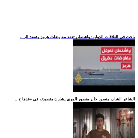
.. باحث في العلاقات الدولية: واشنطن تعقد مفاوضات هرمز وتفقد الر
.. الشاعر الشاب منصور جابر منصور المري يشارك بقصيدته في «قدها ج