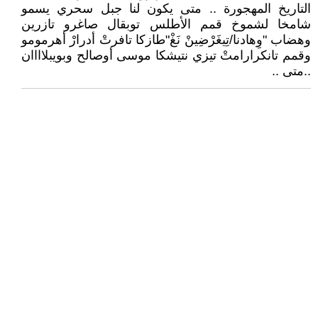
التاريخ المهجورة .. متى يكون لنا جبل سحري يسمو
شامخا لشموخ قمم الأطلس توبقال صاغرو تازرين
وهضاب "وِهادنا/تِيغَرْضِينْ نَغْ"طازكا تافرتْ أدرارْ أهرمومو
وقمم تانكرارامتْ تيزي نتيشكا موسى أوصالح وبويبلاااان
..متى ..