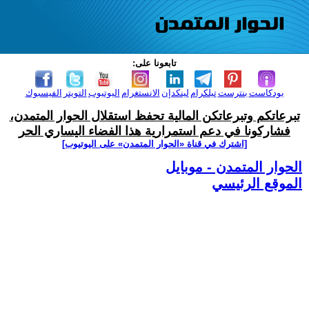
تابعونا على:
بودكاست
بنترست
تيلكرام
لينكدإن
الانستغرام
اليوتيوب
التويتر
الفيسبوك
تبرعاتكم وتبرعاتكن المالية تحفظ استقلال الحوار المتمدن،
فشاركونا في دعم استمرارية هذا الفضاء اليساري الحر
[اشترك في قناة ‫«الحوار المتمدن» على اليوتيوب]
الحوار المتمدن - موبايل
الموقع الرئيسي