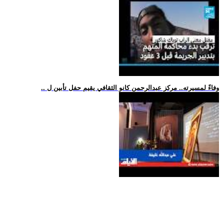
.. وفاءً لمسيرته.. مركز عبدالرحمن كانو الثقافي يقيم حفل تأبين ل