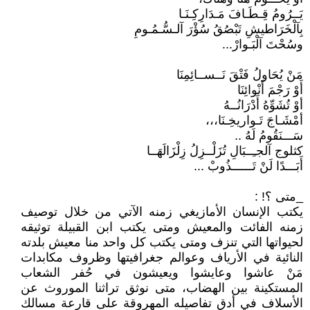
يَــرُومُ قِـطَـافَ مَـدَارِكِـنَـا
بِآلْخَرَاطيشِ تَبْصُقُ سُؤْرَ آلـسُّـمُـومِ
وسُحْتَ آلْبَـوارْ...
مَنْ يُحَاولُ فَتْقَ نَــســائِمِنَا
أَوْ رَجْمَ أَنْوائِنَا
أوْ تُشَوِّهُ أَدْرَانُــهُ
أمْشَـاجَ تَـواريخِـنَا،،،
سَـــنَقُومُ لَهُ ..
كثلوج آلجـِــبَالِ تُزَلْــزِلُ زِلْزَالَهَــا
أَبَـــدًا لَنْ تَــــــذُوبْ ...
_متى ؟! :
يكتب الإنسان الأمازيغي زمنه الآتي من خلال توصيف
زمنه الفائت والمعيش ومتى يكتب ابن القبيلة توثيقه
لحيواتها التي تنزف ومتى يكتب كل واحد منا معيش بلدته
النائية في الأرياف وعوالم جغرافيتها وظروف مكابدات
مَنْ عاشوا وعايشوا ويعيشون في حُفر الشعاب
المستكينة بين الهضاب، متى نوثق تراثنا الموروث عن
الأسلاف في أدق تفاصيله المهروقة على قارعة مسالك