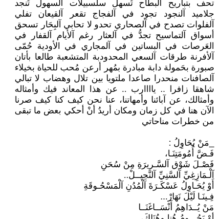
تحف بتباريح آلبطاح تُسهل سلسبيلات آلسهول تُنجد
جلاميد آلنجود تجود في آلفجاج تقعر آلقيعان تفلي
آلفلوات تصدح في آلصحاري تحدو لا تحابي آلبِحَار تسحق
أسواق آلتماسيح تجدُّ في آلعثار رغم آلأيام آلقفار في
العَرصات في البساتين في آلمجاري في الأودية حُمّى
آلأفرنة طرقات آلسعي المحدودبة المتشعبة طالعا بأتان
صبورة بحَمولة دابة مبادرة بمُهر أرعن مُحب للحياة بخيلاء
آلصافنات منحدرا صاعدا ملتويا بين تلال وهضاب لا تبالي
شاهقا زافرا .. ياااارب .. عن هذا المعاند فيك وأمثاله
وأمثالك، عن آبائنا وأمهاتنا، عنا نحن كيف كنا كيف صرنا
الآن هنا في كل زمان ومكان أريدُ أنْ أحكي بعض ما تبقى
من خطرات مناحاتي
_مَنْ يُحَاوِلُ :
فَـضَّ أُمُومَتِنَـا،
فَصْـلَ شَوْق آلسَّـريرَةِ مِنْ سُحَنِ
آلْـمَازِغِيِّ آلسَّنِيِّ آلنَّحِيــلْ..
أَوْ يُحَـاوِلُ عَسْكَـرَةَ آلْمُدُنِ آلْمَسْحُـوقَةِ
فِـينَـا لَيْلَ نَهَارْ...
مَنْ يُــدَاهِمُ أَنْسَــاغَنَــا
أوْ يَحُـــومُ هُنا وهُنَاكَ،