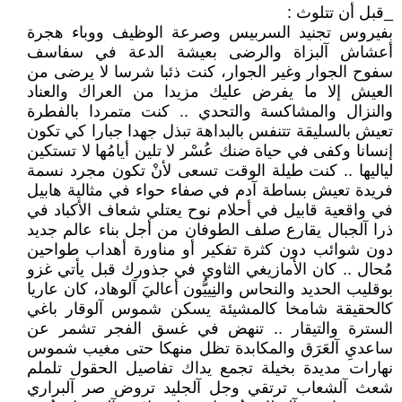
_قبل أن تتلوث :
بفيروس تجنيد السربيس وصرعة الوظيف ووباء هجرة
أعشاش آلبزاة والرضى بعيشة الدعة في سفاسف
سفوح الجوار وغير الجوار، كنت ذئبا شرسا لا يرضى من
العيش إلا ما يفرض عليك مزيدا من العراك والعناد
والنزال والمشاكسة والتحدي .. كنت متمردا بالفطرة
تعيش بالسليقة تتنفس بالبداهة تبذل جهدا جبارا كي تكون
إنسانا وكفى في حياة ضنك عُسْر لا تلين أيامُها لا تستكين
لياليها .. كنت طيلة الوقت تسعى لأنْ تكون مجرد نسمة
فريدة تعيش بساطة آدم في صفاء حواء في مثالية هابيل
في واقعية قابيل في أحلام نوح يعتلي شعاف الأكباد في
ذرا آلجبال يقارع صلف الطوفان من أجل بناء عالم جديد
دون شوائب دون كثرة تفكير أو مناورة أهداب طواحين
مُحال .. كان الأمازيغي الثاوي في جذورك قبل يأتي غزو
بوقليب الحديد والنحاس والنِييُّون أعاليَ آلوهاد، كان عاريا
كالحقيقة شامخا كالمشيئة يسكن شموس آلوقار باغي
السترة والتيقار .. تنهض في غسق الفجر تشمر عن
ساعديِ آلعَرَق والمكابدة تظل منهكا حتى مغيب شموس
نهارات مديدة بخيلة تجمع يداك تفاصيل الحقول تلملم
شعث آلشعاب ترتقي وجل آلجليد تروض صر آلبراري