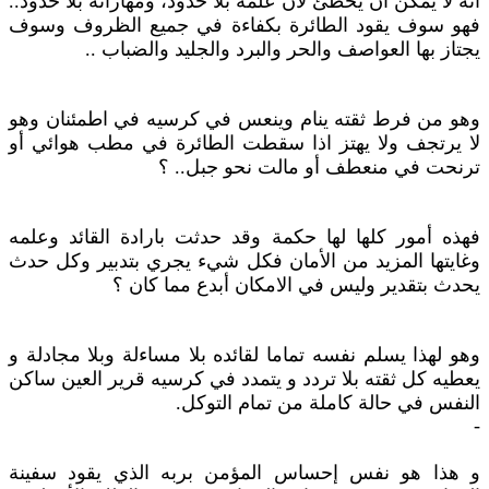
أنه لا يمكن أن يخطئ لأن علمه بلا حدود، ومهاراته بلا حدود..
فهو سوف يقود الطائرة بكفاءة في جميع الظروف وسوف
يجتاز بها العواصف والحر والبرد والجليد والضباب ..
وهو من فرط ثقته ينام وينعس في كرسيه في اطمئنان وهو
لا يرتجف ولا يهتز اذا سقطت الطائرة في مطب هوائي أو
ترنحت في منعطف أو مالت نحو جبل.. ؟
فهذه أمور كلها لها حكمة وقد حدثت بارادة القائد وعلمه
وغايتها المزيد من الأمان فكل شيء يجري بتدبير وكل حدث
يحدث بتقدير وليس في الامكان أبدع مما كان ؟
وهو لهذا يسلم نفسه تماما لقائده بلا مساءلة وبلا مجادلة و
يعطيه كل ثقته بلا تردد و يتمدد في كرسيه قرير العين ساكن
النفس في حالة كاملة من تمام التوكل.
-
و هذا هو نفس إحساس المؤمن بربه الذي يقود سفينة