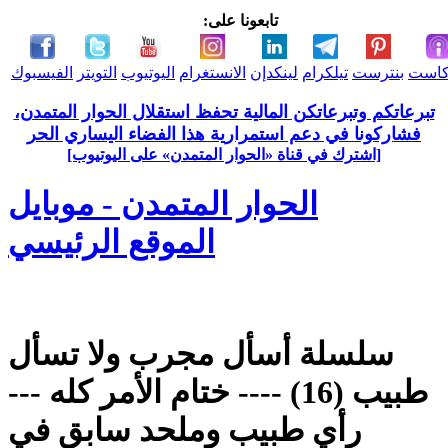
تابعونا على:
كاست
بنترست
تيلكرام
لينكدإن
الانستغرام
اليوتيوب
التويتر
الفيسبوك
تبرعاتكم وتبرعاتكن المالية تحفظ استقلال الحوار المتمدن،
فشاركونا في دعم استمرارية هذا الفضاء اليساري الحر
[اشترك في قناة ‫«الحوار المتمدن» على اليوتيوب]
الحوار المتمدن - موبايل
الموقع الرئيسي
سلسلة أسأل مجرب ولا تسأل
طبيب (16) ---- ختام الأمر كله ---
رأي طبيب وملحد سابق في