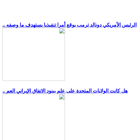
.. الرئيس الأمريكي دونالد ترمب يوقع أمرا تنفيذيا يستهدف ما وصفه
.. هل كانت الولايات المتحدة على علم ببنود الاتفاق الإيراني العم