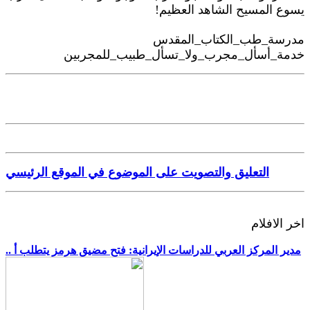
يسوع المسيح الشاهد العظيم!
مدرسة_طب_الكتاب_المقدس
خدمة_أسأل_مجرب_ولا_تسأل_طبيب_للمجربين
التعليق والتصويت على الموضوع في الموقع الرئيسي
اخر الافلام
.. مدير المركز العربي للدراسات الإيرانية: فتح مضيق هرمز يتطلب أ