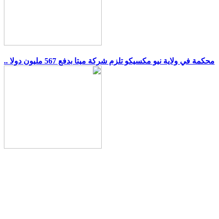
.. محكمة في ولاية نيو مكسيكو تلزم شركة ميتا بدفع 567 مليون دولا