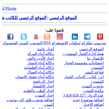
الموقع الرئيسي
الموقع الرئيسي للكاتب-ة
|
تابعونا على:
RSS
بنترست
تيلكرام
لينكدإن
الانستغرام
اليوتيوب
التويتر
الفيسبوك
الموقع الرئيسي
أخبار عامة
هيئة ادارة الحوار المتمدن -
وكالة أنباء المرأة
للإتصال بنا
اخبار الأدب والفن
إحصائيات مؤسسة الحوار
وكالة أنباء اليسار
المتمدن
وكالة أنباء العلمانية
قواعد النشر
وكالة أنباء العمال
ابرز كتاب / كاتبات الحوار
وكالة أنباء حقوق الإنسان
المتمدن
اخبار الرياضة
يوتيوب التمدن
اخبار الاقتصاد
مكتبة التمدن
اخبار الطب والعلوم
عدد الزوار: 3,428,828,327
اخبار التمدن
اضافة موضوع جديد
إضافة يوتيوب-فلم إلى يوتيوب
اضافة الاخبار
التمدن