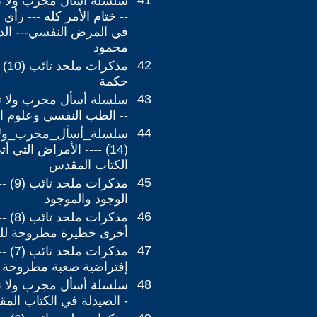
41
-- ختام الأمر كله --- رأ
في المرض النفسي--- ال
محمود
42
مذك
حكمة
43
-- الطب النفسي وعلوم ا
44
سلسلة_أسأل_مجرب_ولا
(14) ---- الأمراض التي 
الكتاب المقدس
45
مذكرات
الوجود والموجود
46
مذكرات
أخرى خطيرة مطروحة للن
47
مذكرات
إفتراضية صعبة مطروحة ل
48
- الصيدلة في الكتاب الم