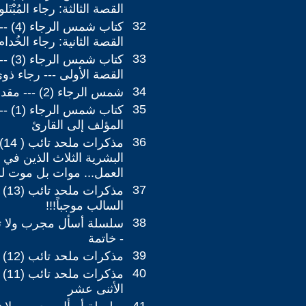
القصة الثالثة: رجاء المُبْتَل
32
كتاب ش
القصة الثانية: رجاء الخُدام
33
كتاب ش
القصة الأولى --- رجاء ذو
34
شمس الرجاء (2) --- مقدمة
35
كتاب شم
المؤلف إلى القارئ
36
مذ
البشرية الثلاث الذين في
العمل... موات بل موت لل
37
مذكر
السالب موجباً!!!
38
- خاتمة
39
مذكرات ملحد تائب (12) --- ملخص للربوبية
40
مذك
الأثنى عشر