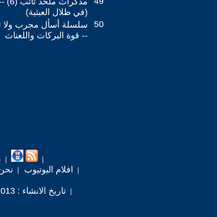
49
مذكرات
(في ظلال العبثية)
50
-- قوة البركات واللعنات
ب
افلام اليوتيوب
نحن
تاريخ الانشاء : 2013 / 3 / 29