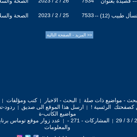
2023 / 2 / 26
7534
 ملحد تائب (6) ---- قصيدة بعنوان
الصحة والسلا
2023 / 2 / 25
7533
سلسلة أسأل مجرب ولا تسأل طبيب (12) --
الصحة والسلا
حث - مواضيع ذات صلة
البحث - الاخبار
كتب ومؤلفات
 كصفحتك الرئسية !
ارسل هذا الموقع الى صديق
ردود-تع
مواضيع الكاتب-ة
المشاركات - 271 -
عدد زوار موقع توماس برنابا : ,061
والمعلومات