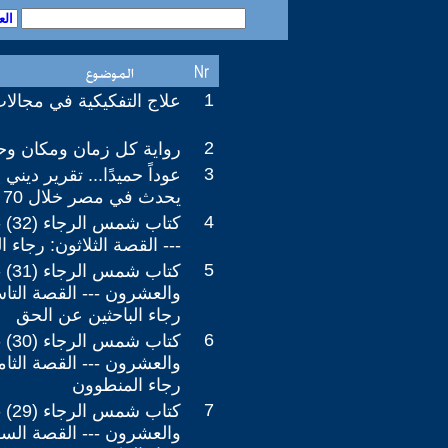
1
علاج التفكيكية في مجالا
2
رواية كل زمان ومكان وح
3
عوداً حميدًا... تقرير دين
يحدث في مصر خلال 70 سنة الماضية!!!
4
كتاب
--- القصة الثلاثون: رجاء ا
5
كتاب
والعشرون --- القصة التا
رجاء الباحثين عن الحق
6
كتاب
والعشرون --- القصة الثا
رجاء المنطوون
7
كتاب
والعشرون --- القصة السا