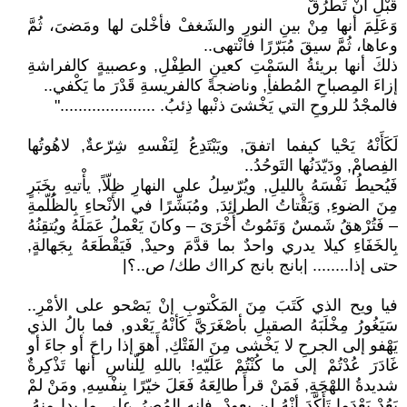
قَبْلِ أنْ تَطْرُقْ
وَعَلِمَ أنها مِنْ بينِ النورِ والشَغفْ فأخْلىَ لها ومَضىَ، ثُمَّ
وعاها، ثُمَّ سيقَ مُبَرّرًا فانْتهى..
ذلكَ أنها بريئةُ السَمْتِ كعينِ الطِفْلِ, وعصبيةٍ كالفراشةِ
إزاءَ المِصباحِ المُطفأِ, وناضجةً كالفريسةِ قَدْرَ ما يَكْفي..
فالمجْدُ للروحِ التي يَخْشىَ ذنْبها ذِئبُ. ....................."
لَكَأَنْهُ يَحْيا كيفما اتفقَ, ويَبْتَدِعُ لِنَفْسهِ شِرّعةٌ, لاهُوتُها
الفِصامْ, ودَيّدَنُها التَوحُدُ..
فَيُحيطُ نَفْسَهُ بِالليلِ, ويُرّسِلُ على النهارِ ظِلّاً, يأْتيهِ بِخَبَرٍ
مِنَ الضوءِ, وَيَقْتاتُ الطرائِدَ, ومُبَشِّرًا في الأنْحاءِ بِالظُلّمةِ
– فَتُرْهقُ شَمسٌ وَتَمُوتُ أُخْرَىَ – وكانَ يَعْملُ عَمَلَهُ ويُتقِنُهُ
بِالخَفَاءِ كيلا يدري واحدٌ بما قدَّمَ وحيدْ, فَيَقْطَعَهُ بِجَهالةٍ,
حتى إذا........ |بانج بانج كرااك طك/ ص..؟|
فيا ويح الذي كَتَبَ مِنَ المَكْتوبِ إنْ يَصْحو على الأمْرِ..
سَيَغُورُ مِخْلَبَهُ الصقيلِ بأصْغَرَيَّ كَأنْهُ يَعْدو, فما بالُ الذي
يَهْفو إلى الجرحِ لا يَخْشى مِنَ الفَتْكِ, أَهوَ إذا راحَ أو جاءَ أو
غَادَرَ عُدْتُمْ إلى ما كُنْتُمْ عَلَيّهِ! باللهِ لِلّناسِ أنها تَذْكِرةٌ
شديدةُ اللهْجَةِ, فَمَنْ قرأَ طالِعَهُ فَعَلَ خيّرًا بِنفْسِهِ, ومَنْ لمْ
يَعُدْ بَعْدَما تَأَكَّدَ أنْهُ لن يعودْ, فإنه المُصِرُ على ما بدا مِنهُ,