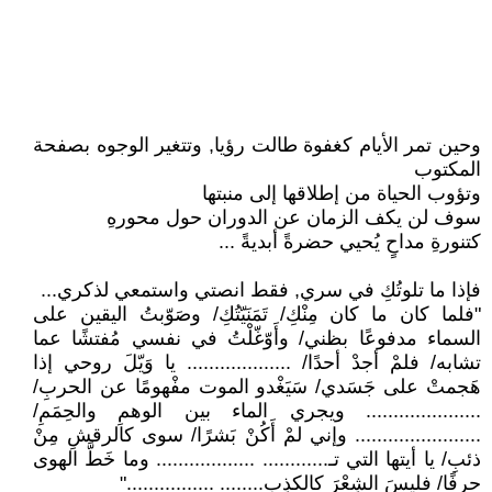
وحين تمر الأيام كغفوة طالت رؤيا, وتتغير الوجوه بصفحة
المكتوب
وتؤوب الحياة من إطلاقها إلى منبتها
سوف لن يكف الزمان عن الدوران حول محورهِ
كتنورةِ مداحٍ يُحيي حضرةً أبديةً ...
فإذا ما تلوتُكِ في سري, فقط انصتي واستمعي لذكري...
"فلما كان ما كان مِنْكِ/ تَمَنَيّتُكِ/ وصَوّبتُ اليقين على
السماء مدفوعًا بظني/ وأَوّغّلْتُ في نفسي مُفتشًا عما
تشابه/ فلمْ أجدْ أحدًا/ ................... يا وَيّلَ روحي إذا
هَجمتْ على جَسَدي/ سَيَغْدو الموت مفْهومًا عن الحربِ/
..................... ويجري الماء بين الوهمِ والحِمَمِ/
....................... وإني لمْ أَكُنْ بَشرًا/ سوى كالرقشِ مِنْ
ذئبِ/ يا أيتها التي تـ............ .................. وما خَطَّ الهوى
حرفًا/ فليسَ الشِعْرَ كالكذِبِ........ ................"