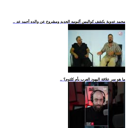
.. محمد عدوية يكشف كواليس ألبومه الجديد ومشروع عن والده أحمد عد
.. ما هو سر علاقة اليهود العرب بأم كلثوم؟