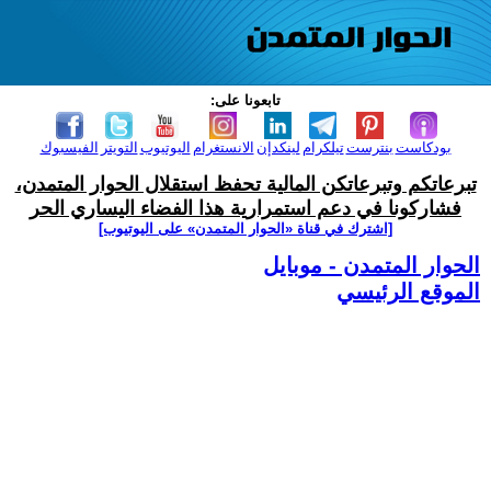
تابعونا على:
بودكاست
بنترست
تيلكرام
لينكدإن
الانستغرام
اليوتيوب
التويتر
الفيسبوك
تبرعاتكم وتبرعاتكن المالية تحفظ استقلال الحوار المتمدن،
فشاركونا في دعم استمرارية هذا الفضاء اليساري الحر
[اشترك في قناة ‫«الحوار المتمدن» على اليوتيوب]
الحوار المتمدن - موبايل
الموقع الرئيسي