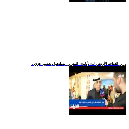
.. وزير الثقافة الأردني لـ«الأيام»: البحرين بقيادتها وشعبها عزي