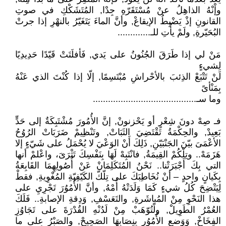
وإْنْهُ الذاهِلُ عنْ مُسْتَقَرّهِ جِدْا, المُتَشَكْكِ في صوتِ
القانونِ إذْ يَضْبِطُ الإيقاعْ, وأنَّ الماءَ يَتَغَيّرُ بالنهْرِ إذا جرتْ
البُحَيّرةِ, ولَمْ يأْتِ للـ.............
مَنْ لي إذا طَرَقَ الجُنُونُ على يَدي, فَأفلَتَتْ قَيّدًا حَدِيدِيًا
لِشيءٍ
لَنْ تَتْبَعْ الذِئبَ بالأحْراشِ مُبْتَسِمًا, إلّا إذا كُنْتَ الذي عَنْهُ
بِمَنْأىً
وما سـ.........................................
فـ صِهْ دونَ شِعْرٍ أو يَحْزنونْ, إنَّ الأُمُورَ مُشْتَبِكَةٌ إلى حَدٍّ
بَعِيدْ, والحِكْمَةُ تَقْتَضِيَ الثَبَاتْ, وتَنْظِيمْ ضَرَبَاتْ الرُوُحُ
الأعْمَىَ بيّنَ الجَنْبَيّنِ, ذَلِكَ أَنْ الوَعْيَ لا يُحْمَلُ على شَيّءٍ إلا
هَزَمَهْ.. وتِلْكُمْ القِيمَةُ, فانْتَبِهْ لَهَا بِنَفْسِكَ تَثْرَىَ، واعْلمْ أنها
التي بِكَ أَجْبَرَتْنا.. نَحْنُ المُتَكَلِمَانْ عَنْ أُصُولِهِمَا القَابِعَةُ
بِكَيانٍ واحدٍ – أنْ نُخَاطِبَكَ على تِلّكّ الكَيّفِيّةِ المُغْوِيةِ, فقطْ
لِيَتْضِحَ كُلُ شيءٍ كَمَا وَلَدَتْهُ أُمْهُ, وأنَّ الأُمُوُرَ تَجْرِيِ على
هذا النَحْوِ مِنْ المُباشَرةِ, والتَعَسْفِ, وَدِقةِ الإصابةِ.. فَلَكَ
العُمْرُ الطَوِيلْ, ولْتُوّهَبْ مِنْ لَدُنْهِ القُدْرَةَ على تَجَاوُزِ
الفِخَاخْ, وَوَضعِ الأُمُوُرِ بِنِصَابِهَا الصَحِيحْ, والصَبْرُ على ما