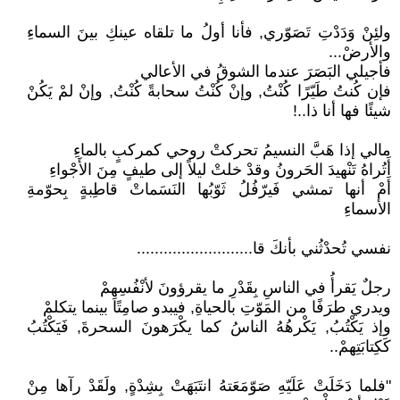
ولئِنْ وَدَدْتِ تَصَوّري, فأنا أولُ ما تلقاه عينكِ بينَ السماءِ
والأرضْ...
فأجيلي البَصَرَ عندما الشوقُ في الأعالي
فإن كُنتُ طَيّرًا كُنْتُ, وإنْ كُنْتُ سحابةً كُنْتُ, وإنْ لمْ يَكُنْ
شيئًا فها أنا ذا..!
مالي إذا هَبَّ النسيمُ تحركتْ روحي كمركبٍ بالماءِ
أَتُراهُ تَنْهيدَ الحَرونُ وقدْ خلتْ ليلاً إلى طيفٍ مِنَ الأَجْواءِ
أَمْ أنها تمشي فَيرّفُلُ ثَوّبُها النَسَماتْ قاطِبةٍ بِحوّمةِ
الأسماءِ
نفسي تُحدْثُني بأنكَ قا..........................
رجلٌ يَقرأُ في الناسِ بِقَدْرِ ما يقرؤونَ لأنْفُسِهِمْ
ويدري طرَفًا من المَوّتِ بالحياةِ, فيبدو صامِتًا بينما يتكلمْ
وإذ يَكْتُبُ, يَكْرهُهُ الناسُ كما يكْرَهونَ السحرةَ, فَيَكْتُبُ
كَكِتابَتِهمْ..
"فلما دَخَلَتْ عَلَيّهِ صَوّمَعَتهُ انتَبَهَتْ بِشِدْةٍ, ولَقَدْ رآها مِنْ