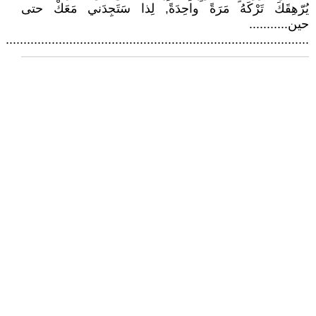
يُرّهِقَكَ تَرْكَهُ مَرَةً واحِدَةً, لِذا سَتَجِدَني مَعَكْ حتى
حين...........
......................................................................................