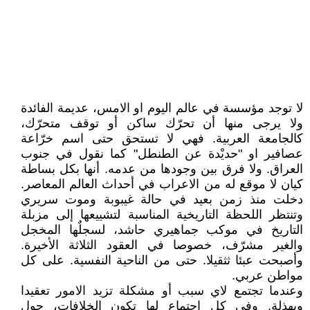
لا توجد مؤسسة في عالم اليوم او الامس، عديمة الفائدة
ولا يرجى منها أن تحرّك ساكن أو توقف متحرّك،
كالجامعة العربية. فهي لا تستحق حتى اسم خرّاعة
عصافير او "حديْدة عن الطنطل" كما نقول في جنوب
العراق. ولا فرق بين وجودها من عدمه. أنها بكل بساطة
كيان لا موقع له من الاعراب في أحداث العالم المعاصر.
دخلت منذ زمن بعيد في حالة غيبوبة وموت سريري
وتنتظر اللحظة التاريخية المناسبة لتشييعها إلى مزبلة
التاريخ في موكب جماهيري حاشد، لسجلٌها المخجل
والغير مشرّف، خصوصا في العقود الثلاثة الأخيرة.
وأصبحت عبئا ثثقيلا. حتى من الناحية النفسية. على كل
مواطن عربي.
وعندما تجتمع لاي سبب أو مشكلة تزيد الامور تعقيدا
وبهذلة. وفي كل اجتماع لها تكون الخلافات، حول