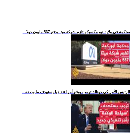
.. محكمة في ولاية نيو مكسيكو تلزم شركة ميتا بدفع 567 مليون دولا
.. الرئيس الأمريكي دونالد ترمب يوقع أمرا تنفيذيا يستهدف ما وصفه