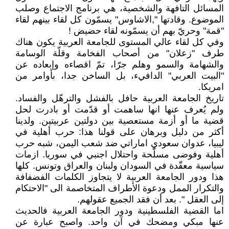
المسائل التافهة والشخصية، هي برنامج الاجتماع وصلب
الموضوع. وقادتها ",الاشاوس" يسمّون كل لقاء بينهم لقاء
"قمة" وحريّ بهم أن يسمّونه لقاء حضيض !
وفي كل لقاء عالي المستوى للجامعة العربية يكون هناك
طرف "زعلان" من أصحاب الفخامة وقلّة الوسامة
والشهامة والسمو وهلم جرّا، تمّ اقصاءه وإبعاده عن
"البيت العربي" الدافيء، بل الساخن جدا، بأوامر من
امريكا.
تاريخ الجامعة العربية حافل بالفشل والترهّل والفساد.
ولم يُعرف عنها انها ساهمت أو قدّمت أو بادرت لحل
قضية ما أو أزمة مستعصية بين دولتين عربيتين. ولدينا
أكثر من دليل وبرهان على قولنا هذا: حرب أهلية في
ليبيا، عدوان سعودي اماراتي ضد شعب اليمن، شبه حرب
أهلية وفوضى مسلّحة واحتلال اجنبي في سوريا. ازمات
سياسية معقّدة في السودان ولبنان والعراق وتونس. كلها
هذا ودور الجامعة العربية لا يتجاوز الكلمات الفضفافة
والتكرار الممل ودعوة الأطراف المتخاصمة الى "الاحتكام
إلى العقل ". بعد أن فقد الجميع عقولهم.
اما القضية الفلسطينية ودور الجامعة العربية فالحديث
عنها مبكي ومضحك في آن واحد. واصبح عبارة عن