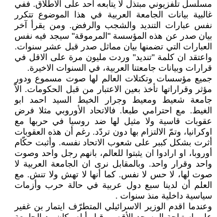
مسلسل تلفزيوني مبتذل لا يتابعه احد على الاطلاق. ففي
غالبية بيانات الجامعة العربية في هذا الموضوع تتكرر
نفس عبارات التنديد والشجب والرفض. ومن يقرأ آخر
بيان صدر عن هذه المؤسسة "المرموقة" سيجد فيه نفس
العبارات التي تضمنها بيان مماثل صدر قبل عشر سنوات.
واعتقد ان كلمة "تنديد" وردت مليون مرة على الاقل في
قرارات وبيانات جامعتنا العربية، في السنوات الاخيرة.
جميع مؤسسات وتكتلات العالم لها صوت مسموع ودور
مؤثر وقراراتها تأخذ بعين الاعتبار من قبل الحكومات. الاّ
جامعة شعيط ومعيط وجرار الخيط السيد احمد ابو
الغيط. مع احترامي طبعا. فالاتحاد الأوروبي مثلا فرض
عقوبات قاسية ولا مثيل لها ضد روسيا في حربها مع
اوكرانيا، وتمّ الالتزام بها دون تردّد. رغم أن هذه العقوبات
أثرت بشكل كببر على شعوب الاتحاد نفسه. وأثبت حكّام
أوروبا، او ارادوا ان يثبتوا للعالم، بانهم رجل واحد وصوت
واحد وقرار واحد. وبالمقابل نرى ان الجامعة العربية لا
صوت لها، لا حس لا نفس. كما أنها لا تهش ولا تنش. مع
العلم أن لدينا سبع دول عربية في حالة حرب وأزمات
سياسية داخلية منذ سنوات .
وعندما اقدم الوزير الاسرائيلي المتطرّف ايتمار بن غفير