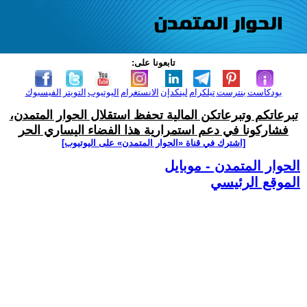
تابعونا على:
بودكاست
بنترست
تيلكرام
لينكدإن
الانستغرام
اليوتيوب
التويتر
الفيسبوك
تبرعاتكم وتبرعاتكن المالية تحفظ استقلال الحوار المتمدن،
فشاركونا في دعم استمرارية هذا الفضاء اليساري الحر
[اشترك في قناة ‫«الحوار المتمدن» على اليوتيوب]
الحوار المتمدن - موبايل
الموقع الرئيسي