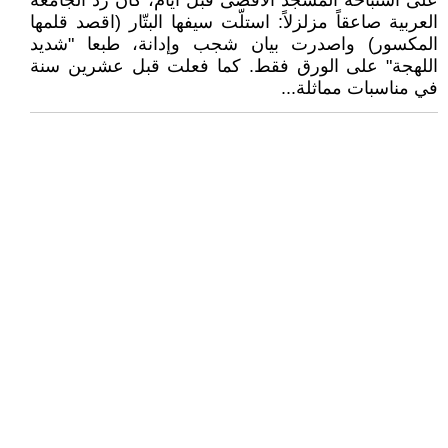
على استباحة المسجد الأقصى قبل أيام، كان رد الجامعة
العربية صاعقاً مزلزلاً: استلّت سيفها البتّار (اقصد قلمها
المكسور) واصدرت بيان شجب وإدانة، طبعا "شديد
اللهجة" على الورق فقط. كما فعلت قبل عشرين سنة
في مناسبات مماثلة...