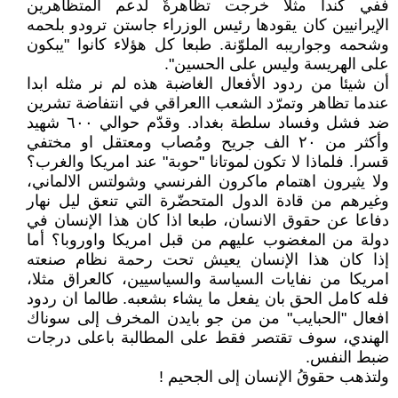
ففي كندا مثلا خرجت تظاهرةٌ لدعم المتظاهرين
الإيرانيين كان يقودها رئيس الوزراء جاستن ترودو بلحمه
وشحمه وجواريبه الملوّنة. طبعا كل هؤلاء كانوا "يبكون
على الهريسة وليس على الحسين".
أن شيئا من ردود الأفعال الغاضبة هذه لم نر مثله ابدا
عندما تظاهر وتمرّد الشعب االعراقي في انتفاضة تشرين
ضد فشل وفساد سلطة بغداد. وقدّم حوالي ٦٠٠ شهيد
وأكثر من ٢٠ الف جريح ومُصاب ومعتقل او مختفي
قسرا. فلماذا لا تكون لموتانا "حوبة" عند امريكا والغرب؟
ولا يثيرون اهتمام ماكرون الفرنسي وشولتس الالماني،
وغيرهم من قادة الدول المتحضّرة التي تنعق ليل نهار
دفاعا عن حقوق الانسان، طبعا اذا كان هذا الإنسان في
دولة من المغضوب عليهم من قبل امريكا واوروبا؟ أما
إذا كان هذا الإنسان يعيش تحت رحمة نظام صنعته
امريكا من نفايات السياسة والسياسيين، كالعراق مثلا،
فله كامل الحق بان يفعل ما يشاء بشعبه. طالما ان ردود
افعال "الحبايب" من من جو بايدن المخرف إلى سوناك
الهندي، سوف تقتصر فقط على المطالبة باعلى درجات
ضبط النفس.
ولتذهب حقوقُ الإنسان إلى الجحيم !