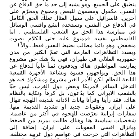
ينطبق على الجميع. وهو يشبه إلى حد ما حق الدفاع عن
النفس. مكفول ومضمون للبعض وممنوع ومحرّم على
آخرين. فاسرائيل على سبيل المثال تملك الحق الكامل
في الدفاع عن النفس، وتستخدم ابشع واقسى الوسائل
في ممارسة هذا الحق مع الشعب الفلسطيني . اما
الفلسطيني نفسه فممنوع عليه حتى الكلام بصوت
منخفض. وهو دائما مطالب بضبط النفس فقط...والاّ !
وبصدد التظاهرات العارمة التي تعمّ الكثير من مدن
جمهورية الملالي في طهران، فهي بلا شك حق مشروع
يمارسه المواطنون هناك ويدفعون ثمناً غالياً للدفاع عن
هذا الحق. ويواجهون قسوة وبشاعة الأجهزة القمعية
التابعة للنظام. لكن الأمر الغير مشروع ومشكوك فيه هو
التدخل السافر لامريكا وبعض دول الغرب، ليس حبّا
بالشعب الايراني كما يدّعون، بل كرهاً ونكاية بالنظام
هناك. فقد رأينا وقرأنا بيانات الادانة شديدة اللهجة تنهال
على ايران. وعقوبات جديد او تشديد القديمة منها.
سفارات إيرانية تعرّضت للهجوم في أكثر من عاصمة.
شخصيات سياسية هنا وهناك طالبت بمزيد من الضغط
وبانزال اقسى العقوبات على ايران. إضافة إلى
التظاهرات التي خرجت في عواصم دول غربية مختلفة.