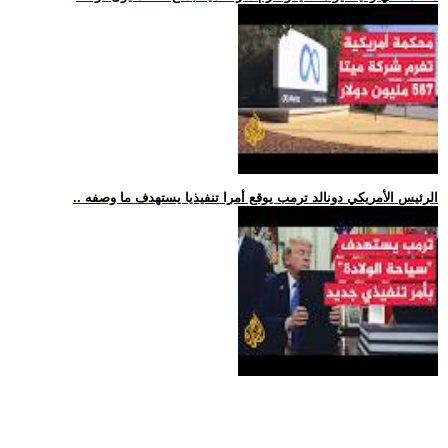
.. الرئيس الأمريكي دونالد ترمب يوقع أمرا تنفيذيا يستهدف ما وصفه