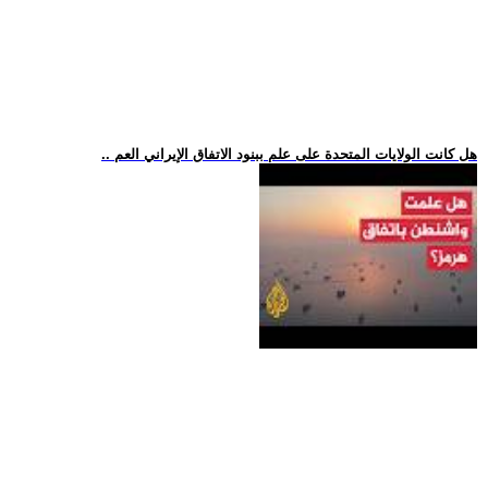
.. هل كانت الولايات المتحدة على علم ببنود الاتفاق الإيراني العم