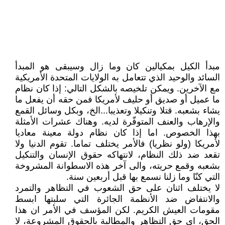
مبدأ الكيل بمكيالين كان وما زال وسيبقى هو المبدأ
السائد والوحيد الذي تتعامل به الولايات المتحدة الأمريكية
مع الآخرين. ويمكن تلخيصه بالشكل التالي: إذا كان نظام
ما عميل أو صديق أو حليف لأمريكا فمن حقه أن يفعل ما
يشاء بشعبه. قتلا وتنكيلا وتعذيبا...الخ، وبكل وسائل القمع
والإرهاب والعنف المتوفّرة لديه. وهناك عشرات الأمثلة
بهذا الخصوص. اما إذا كان نظام دولة معينة معاديا
لأمريكا (ولو نظريا) فالأمر يختلف تماما. تقوم الدنيا ولا
تقعد ضد ذلك النظام، لانتهاكه حقوق الإنسان والتنكيل
بشعبه وقمع حريته، والى آخر هذه الاسطوانة المشروخة
التي كنّا وما زلنا نسمع بها قبل أربعين سنة.
لا يختلف اثنان على حق الشعوب في التظاهر والتمرد
والانتفاض ضد الأنظمة الجائرة التي سلبتها ابسط
مقومات العيش الكريم. لكن المؤسف في الأمر ان هذا
الحق، اي حق التظاهر والمطالبة بالحقوق المشروعة، لا