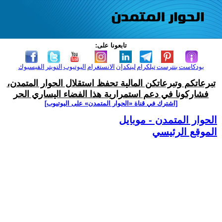
تابعونا على:
بودكاست
بنترست
تيلكرام
لينكدإن
الانستغرام
اليوتيوب
التويتر
الفيسبوك
تبرعاتكم وتبرعاتكن المالية تحفظ استقلال الحوار المتمدن،
فشاركونا في دعم استمرارية هذا الفضاء اليساري الحر
[اشترك في قناة ‫«الحوار المتمدن» على اليوتيوب]
الحوار المتمدن - موبايل
الموقع الرئيسي