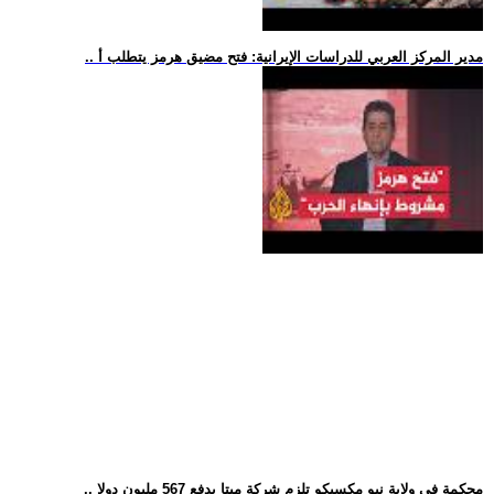
.. مدير المركز العربي للدراسات الإيرانية: فتح مضيق هرمز يتطلب أ
.. محكمة في ولاية نيو مكسيكو تلزم شركة ميتا بدفع 567 مليون دولا