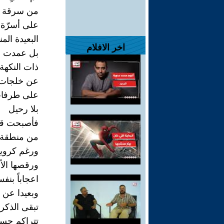
من سرقة اح
على أسرّة
البعيدة المن
اخر الافلام
بل عمدت إ
ذات النكهة 
عن خلجات 
على طرفات
بلا رحيل
فأصبحت قا
من منطقة 
ورغم كروي
ورقصها الأ
اعجاباً بنفس
وبعيدا عن ا
تبقى الذكر
تتراكم حس