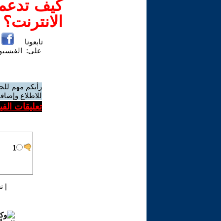
كيف تدعم-
الانترنت؟
تابعونا
على:
الفيسب
رأيكم مهم للج
للاطلاع وإضافة
تعليقات الف
|
ن