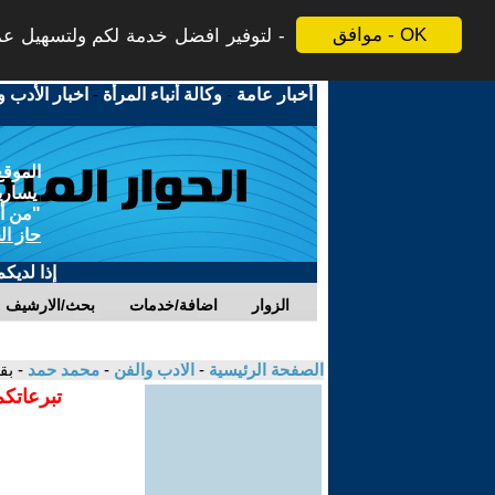
موافق - OK
لتوفير افضل خدمة لكم ولتسهيل عملي
أخبار عامة
-
وكالة أنباء المرأة
-
اخبار الأدب و
الموقع
يسارية
"من أج
حاز ال
إذا لديك
الزوار
اضافة/خدمات
بحث/الارشيف
الصفحة الرئيسية
-
الادب والفن
-
محمد حمد
- بق
تبرعاتكم