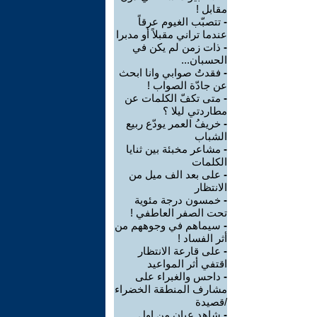
مقابل !
-
تتصبّب الغيوم عرقاً
عندما تراني مقبلاً أو مدبرا
-
ذات زمن لم يكن في
الحسبان...
-
فقدتُ صوابي وانا ابحث
عن جادّة الصواب !
-
متى تكفّ الكلمات عن
مطاردتي ليلا ؟
-
خريفُ العمر يودّع ربيع
الشباب
-
مشاعر مخبئة بين ثنايا
الكلمات
-
على بعد الف ميل من
الانتظار
-
خمسون درجة مئوية
تحت الصفر العاطفي !
-
سيماهم في وجوههم من
أثر الفساد !
-
على قارعة الانتظار
اقتفي أثر المواعيد
-
داحس والغبراء على
مشارف المنطقة الخضراء
/قصيدة
-
شاهد عيان من اول