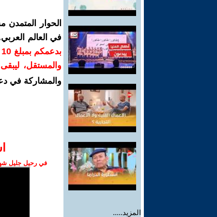
الحوار المتمدن م
في العالم العربي
ب
والمستقل، ليبقى ص
والمشاركة في دع
ا‫
في رحيل جليل شهبا
المزيد.....