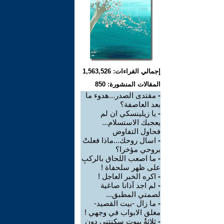
إجمالي القراءات: 1,563,526
المقالات المنشورة: 850
-
مقتدى الصدر...هدوء ما
بعد العاصفة؟
-
يا زيلينسكي ان لم
يعجبك الاستسلام...
فحاول التفاوض
-
اسال روحك...ماذا فعلتْ
بروحي مؤخرا؟
-
ما اصعب اللحاق بالركبِ
على ظهر سلحفاة !
-
اكره الخبر العاجل !
-
لم اجد آذانا صاغية
لصمتي المطبق...
-
ما زال -بيت القصيد-
مغلق الابواب في وجهي !
-
ثلاثةُ بيوت سكنتني دون