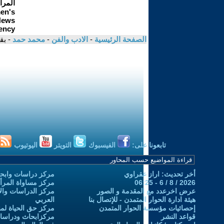
الصفحة الرئيسية
-
الادب والفن
-
محمد حمد
- بق
تابعونا على:
الفيسبوك
التويتر
اليوتيوب
أخر تحديث: اراز عقراوي
مركز دراسات وابحا
2026 / 8 / 6 - 06:25
مركز مساواة المرأ
عرض اخرعدد مع المقدمة و الصور
مركز الدراسات والاب
هيئة ادارة الحوار المتمدن - للإتصال بنا
العربي
إحصائيات مؤسسة الحوار المتمدن
مركز حق الحياة لمن
قواعد النشر
مركزابحاث ودراسات 