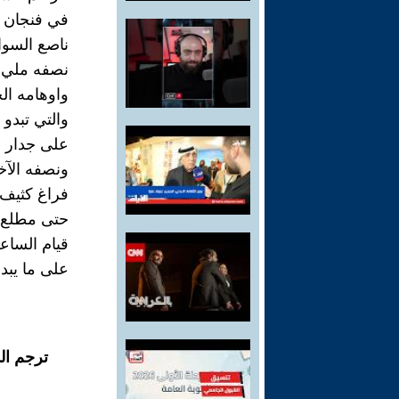
في فنجان
ناصع السوا
نصفه مليء 
واوهامه ال
والتي تبد
على جدار 
ونصفه الآخ
فراغ كثيف 
حتى مطلع 
قيام الساع
على ما يبدو
ترجم ال