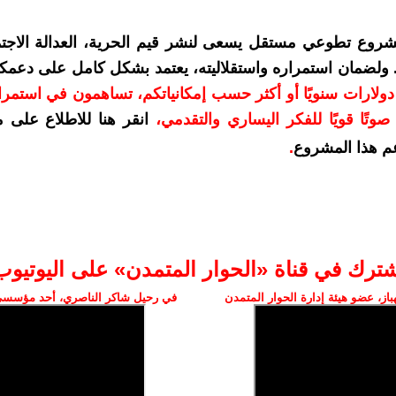
شروع تطوعي مستقل يسعى لنشر قيم الحرية، العدالة الاجتم
. ولضمان استمراره واستقلاليته، يعتمد بشكل كامل على دعمك
دعمكم بمبلغ 10 دولارات سنويًا أو أكثر حسب إمكانياتكم، تساهمون في استم
وتًا قويًا للفكر اليساري والتقدمي
،
انقر هنا للاطلاع على 
م هذا المشروع
.
شترك في قناة «الحوار المتمدن» على اليوتيوب
ز، عضو هيئة إدارة الحوار المتمدن
في رحيل شاكر الناصري، أحد مؤسسي 