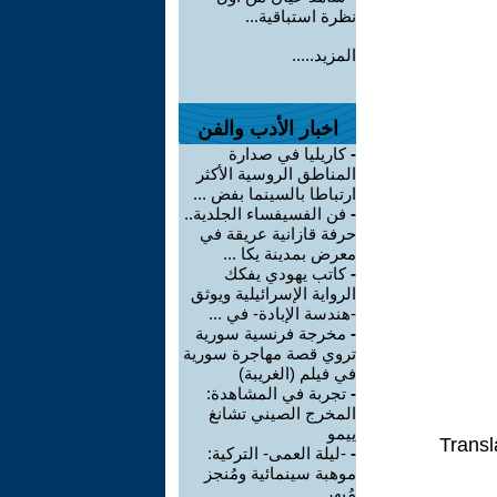
نظرة استباقية...
المزيد.....
اخبار الأدب والفن
-
كاريليا في صدارة
المناطق الروسية الأكثر
ارتباطا بالسينما بفض ...
-
فن الفسيفساء الجلدية..
حرفة قازانية عريقة في
معرض بمدينة يكا ...
-
كاتب يهودي يفكك
الرواية الإسرائيلية ويوثق
-هندسة الإبادة- في ...
-
مخرجة فرنسية سورية
تروي قصة مهاجرة سورية
في فيلم (الغريبة)
-
تجربة في المشاهدة:
المخرج الصيني تشانغ
ييمو
Transl
-
-ليلة العمى- التركية:
موهبة سينمائية ومُنجز
مُبهر