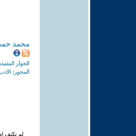
محمد حمد
الحوار المتمدن-العدد: 7418 - 22
المحور: الادب
لم تكتفِ اص