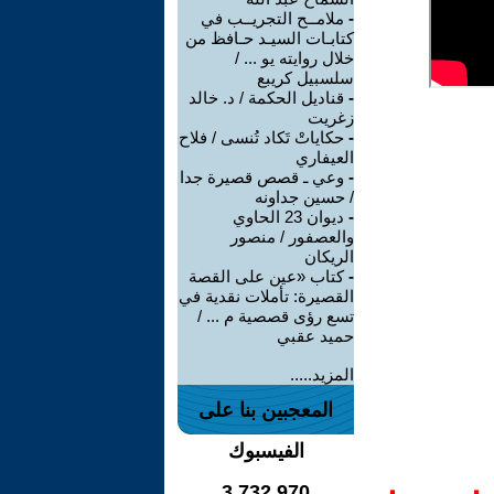
-
ملامــح التجريــب في
كتابـات السيـد حـافظ من
خلال روايته يو ... /
سلسبيل كريبع
-
قناديل الحكمة / د. خالد
زغريت
-
حكاياتْ تَكاد تُنسى / فلاح
العيفاري
-
وعي ـ قصص قصيرة جدا
/ حسين جداونه
-
ديوان 23 الحاوي
والعصفور / منصور
الريكان
-
كتاب «عين على القصة
القصيرة: تأملات نقدية في
تسع رؤى قصصية م ... /
حميد عقبي
المزيد.....
المعجبين بنا على
الفيسبوك
3,732,970