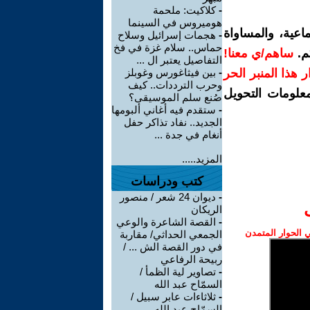
-
كلاكيت: ملحمة
هوميروس في السينما
اعية، والمساواة
-
هجمات إسرائيل وسلاح
حماس.. سلام غزة في فخ
م.
ساهم/ي معنا!
التفاصيل يعتبر ال ...
رار هذا المنبر الحر
-
بين فيثاغورس وغوبلز
وحرب الترددات.. كيف
معلومات التحويل
صُنع سلم الموسيقى؟
-
ستقدم فيه أغاني ألبومها
الجديد.. نفاد تذاكر حفل
أنغام في جدة ...
المزيد.....
كتب ودراسات
-
ديوان 24 شعر / منصور
الريكان
-
القصة الشاعرة والوعي
الحوار المتمدن
الجمعي الحداثي/ مقاربة
في دور القصة الش ... /
ربيحة الرفاعي
-
تصاوير لية الظمأ /
السمّاح عبد الله
-
ثلاثاءات عابر سبيل /
السمّاح عبد الله