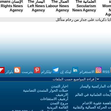
ايا ذكريات على جدار من رخام متأكل
RSS
الانستغرام
لينكد إن
تيلكرام
بنترست
بلوكر
ث الماركسية واليسار
اخبار التمدن
ة
حملات الحوار المتمدن التضامنية
حاث العلمانية في العالم
الارشيف
أرشيف الاستفتاءات
اهضة عقوبة الاعدام
مروج التمدن
الحركة العمالية والنقابية
القائمة البريدية