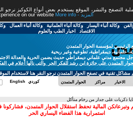
ة التصفح والنشر، الموقع يستخدم بعض أنواع الكوكيز نرجو النق
More info - المزيد
experience on our website
الفن
-
وكالة أنباء اليسار
-
وكالة أنباء العلمانية
-
وكالة أنباء العمال
-
وكا
الاقتصاد
-
اخبار الطب والعلوم
 الرئيسي لمؤسسة الحوار المتمدن
، علمانية، ديمقراطية، تطوعية وغير ربحية
ل مجتمع مدني علماني ديمقراطي حديث يضمن الحرية والعدالة الاجتم
حوار المتمدن على جائزة ابن رشد للفكر الحر والتى نالها أعلام في الفك
م مشاكل تقنية في تصفح الحوار المتمدن نرجو النقر هنا لاستخدام الموقع
كوردي
English
الاخبار
مراكز
الحوار المتمدن
ايا ذكريات على جدار من رخام متأكل
 وتبرعاتكن المالية تحفظ استقلال الحوار المتمدن، فشاركونا 
استمرارية هذا الفضاء اليساري الحر