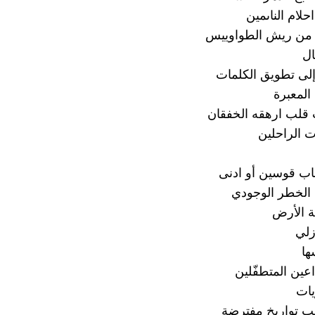
لام الناىمين
 من ريش الطواوييس
ال
لى تطويق الكلمات
المعبرة
قلب ارهقه الخفقان
 الراحلين
ب قوسين أو ادنى
الخطر الوجودي
ة الأرض
زلي
ها
عين المتطفّلين
يات
ب تواريخ مفترضة