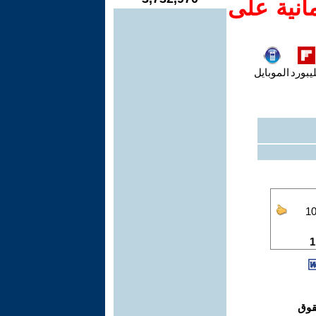
انية على
يبورد
الموبايل