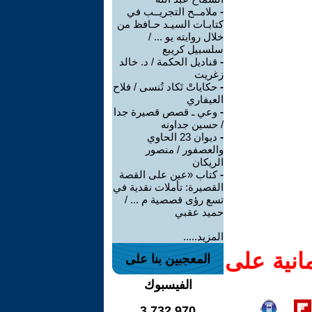
-
ملامــح التجريــب في
كتابـات السيـد حـافظ من
خلال روايته يو ... /
سلسبيل كريبع
-
قناديل الحكمة / د. خالد
زغريت
-
حكاياتْ تَكاد تُنسى / فلاح
العيفاري
-
وعي ـ قصص قصيرة جدا
/ حسين جداونه
-
ديوان 23 الحاوي
والعصفور / منصور
الريكان
-
كتاب «عين على القصة
القصيرة: تأملات نقدية في
تسع رؤى قصصية م ... /
حميد عقبي
المزيد.....
انية على
المعجبين بنا على
الفيسبوك
3,732,970