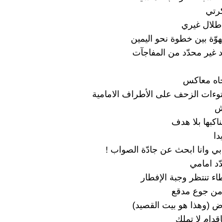
رتي
طلال غيري
وّة بين خطوة نحو اليمين
 غير محدّد من المفاجآت
جاه معاكس
توءات الزحف على الأطراف الامامية
ش
ناكبها بلا هدف
دا
 وانا ابحث عن جادّة الصواب !
دّد امامي
ء تنتظر وجبة الإفطار
ن جوع مدقع
ض (وهذا هو بيت القصيد)
اقدام لا تملك