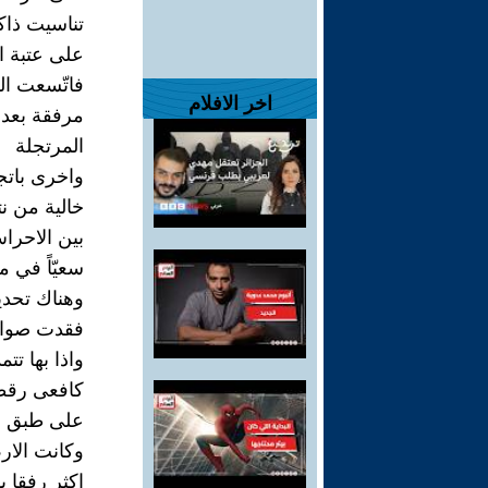
تناسيت ذاك
على عتبة ا
فاتّسعت اله
اخر الافلام
مرفقة بعدد
المرتجلة
واخرى بات
خالية من ن
بين الاحرا
سعيّاً في م
وهناك تحدي
فقدت صوابي
واذا بها تتم
كافعى رقطا
على طبق م
وكانت الار
اكثر رفقا ب