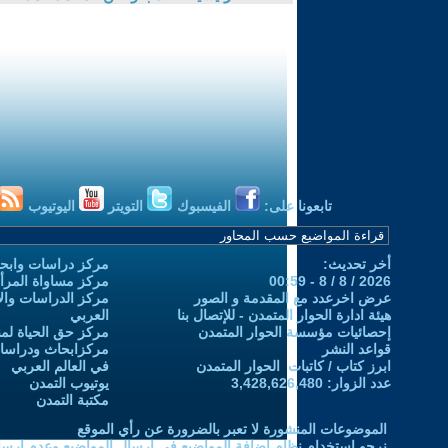
تابعونا على:
الفيسبوك
التويتر
اليوتيوب
أخر تحديث:
مركز دراسات وابحا
2026 / 8 / 8 - 00:59
مركز مساواة المرأ
عرض اخرعدد مع المقدمة و الصور
مركز الدراسات والاب
هيئة ادارة الحوار المتمدن - للإتصال بنا
العربي
إحصائيات مؤسسة الحوار المتمدن
مركز حق الحياة لمن
قواعد النشر
مركزابحاث ودراسات 
ابرز كتاب / كاتبات الحوار المتمدن
في العالم العربي
عدد الزوار: 3,428,626,480
يوتيوب التمدن
مكتبة التمدن
الموضوعات المنشورة لا تعبر بالضرورة عن رأي الموقع
نرجو استخدام نظام إضافة المواضيع في إرسال المواضيع وعدم إرساله