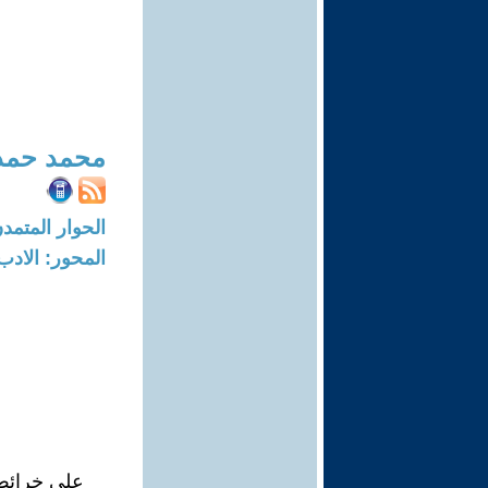
محمد حمد
الحوار المتمدن-العدد: 7372 - 22
المحور: الادب
على خرائط 