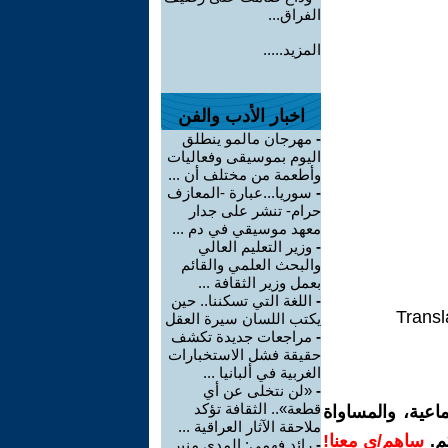
الفراق...
المزيد.....
اخبار الأدب والفن
-
مهرجان مالمو ينطلق
اليوم بموسيقى وفعاليات
وأطعمة من مختلف أن ...
-
سوريا...عبارة -المعازف
حرام- تنشر على جدار
معهد موسيقي في دم ...
-
وزير التعليم العالي
والبحث العلمي والقائم
بعمل وزير الثقافة ...
-
اللغة التي تسكننا.. حين
Transl
يكتب اللسان سيرة العقل
-
مراجعات جديدة تكشف
حقيقة فشل الاستخبارات
الغربية في ألبانيا ...
-
«لن نتخلى عن أي
قطعة».. الثقافة تؤكد
اعية، والمساواة
ملاحقة الآثار العراقية ...
م.
ساهم/ي معنا!
-
رائد فهمي: المدى منبر