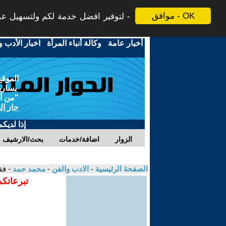
موافق - OK
لتوفير افضل خدمة لكم ولتسهيل عملي
أخبار عامة
-
وكالة أنباء المرأة
-
اخبار الأدب و
الموقع
يسارية
"من أج
حاز ال
إذا لديك
الزوار
اضافة/خدمات
بحث/الارشيف
الصفحة الرئيسية
-
الادب والفن
-
محمد حمد
- فق
تبرعاتكم