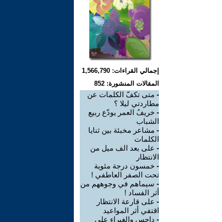
إجمالي القراءات: 1,566,790
المقالات المنشورة: 852
-
متى تكفّ الكلمات عن
مطاردتي ليلا ؟
-
خريفُ العمر يودّع ربيع
الشباب
-
مشاعر مخبئة بين ثنايا
الكلمات
-
على بعد الف ميل من
الانتظار
-
خمسون درجة مئوية
تحت الصفر العاطفي !
-
سيماهم في وجوههم من
أثر الفساد !
-
على قارعة الانتظار
اقتفي أثر المواعيد
-
داحس والغبراء على