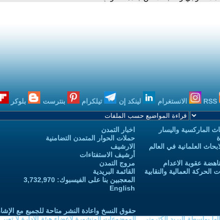
RSS
الانستغرام
لينكد إن
تيلكرام
بنترست
بلوكر
ث الماركسية واليسار
اخبار التمدن
ة
حملات الحوار المتمدن التضامنية
حاث العلمانية في العالم
الارشيف
أرشيف الاستفتاءات
اهضة عقوبة الاعدام
مروج التمدن
الحركة العمالية والنقابية
القائمة البريدية
المعجبين بنا على الفيسبوك: 3,732,970
English
حقوق النسخ واعادة النشر متاحة للجميع مع الإشا
ا بواسطة البريد الكتروني
الموضوعات المنشورة لاعضاء هيئة الادارة لا تعبر