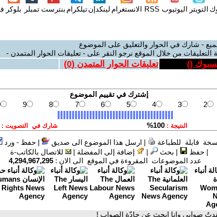
وك
التويتر
اليوتيوب
RSS
الانستغرام
لينكدإن
تيلكرام
بنترست
تمبلر
بلوكر
فل
ميع - شارك في الحوار والتعليق على الموضوع
 التعليقات من خلال الموقع نرجو النقر على - تعليقات الحوار المتمدن -
يسبوك (
)
تعليقات الحوار المتمدن (
0
)
سخة قابلة للطباعة
|
ارسل هذا الموضوع الى صديق
|
حفظ - ورد
|
حفظ
|
بحث
|
إضافة إلى المفضلة
|
للاتصال بالكاتب-ة
عدد الموضوعات المقروءة في الموقع الى الان :
4,294,967,295
دتُ صوابي وانا ابحث عن جادّة الصواب !