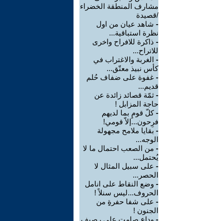
مشارف المنطقة الخضراء
/قصيدة
-
شاهد عيان من اول
نظرة استباقية...
-
ذاكرة للافراح واخرى
للاتراح...
-
الغربة والاغتراب في
كأس نبيذ معتّق...
-
غفوة على ضفاف حُلم
قديم...
-
ثمّة قصائد زائدة عن
حاجة المزابل !
-
كلّ قومِِ بما لديهم
فرِحون...إلاّ قومي!
-
بقايا ملامح مجهولة
الوجه...
-
من الصعب احتمال ما لا
يُحتمل...
-
على سبيل المثال لا
الحصر...
-
وضع النقاط على انامل
الحروف...ليس سنلاً !
-
على شفا حفرةِِ من
الجنون !
-
وداع صامت على رصيف