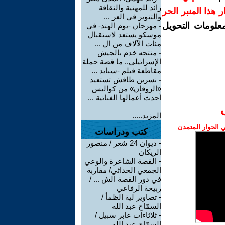
رائد للمهنية والثقافة
رار هذا المنبر الحر
والتنوير في العر ...
معلومات التحويل
-
مهرجان -يوم الهند- في
موسكو يستعد لاستقبال
مئات الآلاف من ال ...
-
منتجه خدم بالجيش
الإسرائيلي.. ما قصة حملة
مقاطعة فيلم -سبايد ...
-
نسرين طافش تستعيد
«الروقان» من كواليس
أحدث أعمالها الغنائية ...
المزيد.....
الحوار المتمدن
كتب ودراسات
-
ديوان 24 شعر / منصور
الريكان
-
القصة الشاعرة والوعي
الجمعي الحداثي/ مقاربة
في دور القصة الش ... /
ربيحة الرفاعي
-
تصاوير لية الظمأ /
السمّاح عبد الله
-
ثلاثاءات عابر سبيل /
السمّاح عبد الله