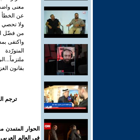
معنى واضحا
عن الخطأ و
ولا تحصي 
من فضّل ال
واكتفى بمد
المتورّدة
ملتزماً...ال
بقانون الغز
ترجم ال
الحوار المتمدن م
في العالم العربي