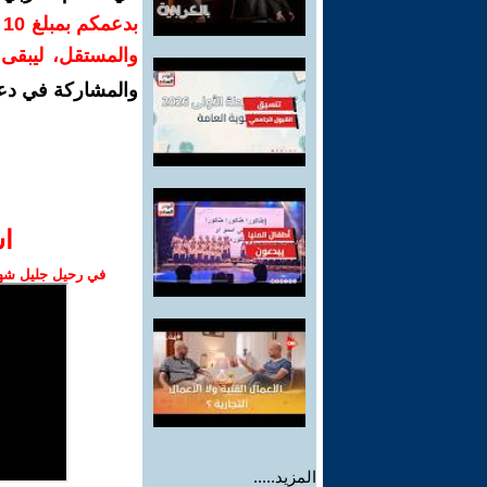
ب
والمستقل، ليبقى ص
والمشاركة في دع
ا‫
في رحيل جليل شهبا
المزيد.....