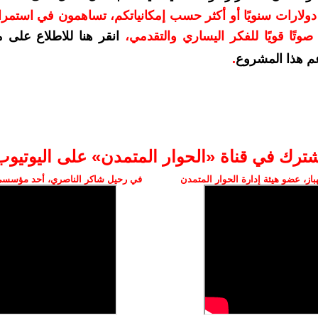
دعمكم بمبلغ 10 دولارات سنويًا أو أكثر حسب إمكانياتكم، تساهمون في استم
وتًا قويًا للفكر اليساري والتقدمي
،
انقر هنا للاطلاع على 
م هذا المشروع
.
شترك في قناة «الحوار المتمدن» على اليوتيوب
ز، عضو هيئة إدارة الحوار المتمدن
في رحيل شاكر الناصري، أحد مؤسسي 