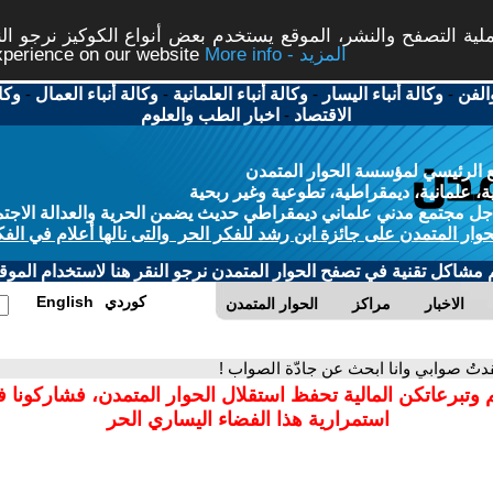
ة التصفح والنشر، الموقع يستخدم بعض أنواع الكوكيز نرجو النق
More info - المزيد
experience on our website
الفن
-
وكالة أنباء اليسار
-
وكالة أنباء العلمانية
-
وكالة أنباء العمال
-
وكا
الاقتصاد
-
اخبار الطب والعلوم
 الرئيسي لمؤسسة الحوار المتمدن
، علمانية، ديمقراطية، تطوعية وغير ربحية
ل مجتمع مدني علماني ديمقراطي حديث يضمن الحرية والعدالة الاجتم
حوار المتمدن على جائزة ابن رشد للفكر الحر والتى نالها أعلام في الفك
م مشاكل تقنية في تصفح الحوار المتمدن نرجو النقر هنا لاستخدام الموقع
كوردي
English
الاخبار
مراكز
الحوار المتمدن
دتُ صوابي وانا ابحث عن جادّة الصواب !
 وتبرعاتكن المالية تحفظ استقلال الحوار المتمدن، فشاركونا 
استمرارية هذا الفضاء اليساري الحر