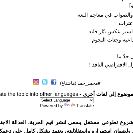
ً
الصواب في معاجم اللغة
عثرات
سير عكس تيّار قلبه
اعبة وجنات النجوم
ى حدّ ما
ل الافتراضي النافذ !
#محمد_حمد (هاشتاغ)
موضوع إلى لغات أخرى -
ate the topic into other languages
Powered by
Translate
شروع تطوعي مستقل يسعى لنشر قيم الحرية، العدالة الاجتم
. ولضمان استمراره واستقلاليته، يعتمد بشكل كامل على دعمك