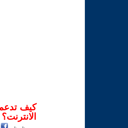
كيف تدعم-
الانترنت؟