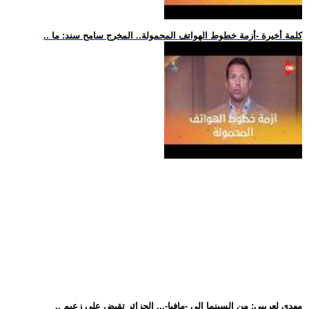
.. كلمة أخيرة -أزمة خطوط الهواتف المحمولة.. المخرج سامح سند: ما
.. مهدي لعريبي: من السينما إلى -مافيا-... الجزائر تقبض على زعيم