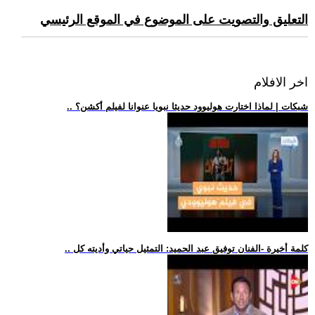
التعليق والتصويت على الموضوع في الموقع الرئيسي
اخر الافلام
.. شبكات | لماذا اختارت هوليوود حديثا نبويا عنوانا لفيلم أكشن؟
.. كلمة أخيرة -الفنان توفيق عبد الحميد: التمثيل حياتي وأديته كل