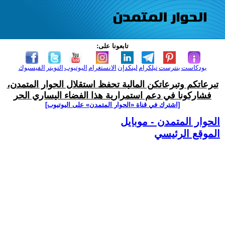
تابعونا على:
بودكاست
بنترست
تيلكرام
لينكدإن
الانستغرام
اليوتيوب
التويتر
الفيسبوك
تبرعاتكم وتبرعاتكن المالية تحفظ استقلال الحوار المتمدن،
فشاركونا في دعم استمرارية هذا الفضاء اليساري الحر
[اشترك في قناة ‫«الحوار المتمدن» على اليوتيوب]
الحوار المتمدن - موبايل
الموقع الرئيسي