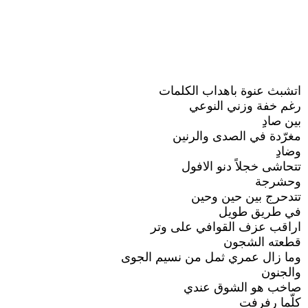
اتشبث عنوة باهداب الكلمات
رغم خفة وزني النوعي
بين صادِِ
مغرّدة في الصدى والرنين
وضادِِ
تتحاشى خجلاً دنو الافول
وحشرجة
تتدحرج بين حين وحين
في طريق طويل
اراقب عزف القوافي على وتر
قطعته الشجون
وما زال عمري ثمل من نسيم الجوى
والجنون
صاخب هو الشوق عندي
كلّما رفرفت