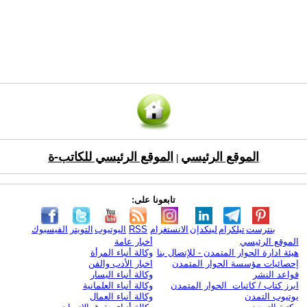
الموقع الرئيسي
الموقع الرئيسي للكاتب-ة
|
تابعونا على:
بنترست
تيلكرام
لينكدإن
الانستغرام
RSS
اليوتيوب
التويتر
الفيسبوك
الموقع الرئيسي
أخبار عامة
هيئة ادارة الحوار المتمدن - للإتصال بنا
وكالة أنباء المرأة
إحصائيات مؤسسة الحوار المتمدن
اخبار الأدب والفن
قواعد النشر
وكالة أنباء اليسار
ابرز كتاب / كاتبات الحوار المتمدن
وكالة أنباء العلمانية
يوتيوب التمدن
وكالة أنباء العمال