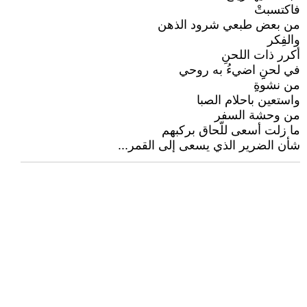
فاكتسبتْ
من بعض طبعي شرود الذهن
والفِكر
أكرر ذات اللحنِ
في لحنِِ اضيءُ به روحي
من نشوةِِ
واستعين باحلام الصبا
من وحشة السفر
ما زلت أسعى للّحاق بركبهم
شأن الضرير الذي يسعى إلى القمر...