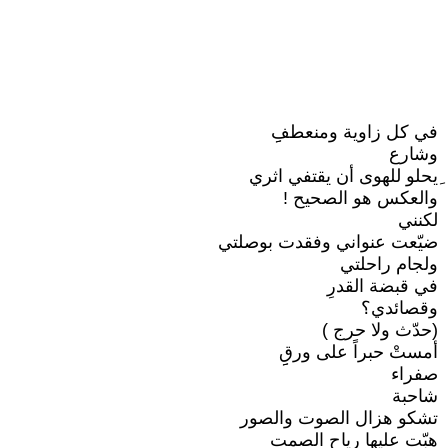
في كل زاوية ومنعطفِِ
وشارع
ِيحلو للهوى أن يقتفي اثري
والعكس هو الصحيح !
لكنني
ضيّعت عنواني وفقدت بوصلتي
ولجام راحلتي
في قبضة القدرِ
وقصائدي؟
(حدّث ولا حرج )
أمستْ حبراً على ورقِِ
صفراء
شاحبة
تشكو هزال الصوت والصور
هبّت عليها رياح الصمت