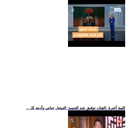
.. كلمة أخيرة -الفنان توفيق عبد الحميد: التمثيل حياتي وأديته كل