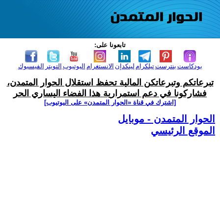
تابعونا على:
بودكاست
بنترست
تيلكرام
لينكدإن
الانستغرام
اليوتيوب
التويتر
الفيسبوك
تبرعاتكم وتبرعاتكن المالية تحفظ استقلال الحوار المتمدن،
فشاركونا في دعم استمرارية هذا الفضاء اليساري الحر
[اشترك في قناة ‫«الحوار المتمدن» على اليوتيوب]
الحوار المتمدن - موبايل
الموقع الرئيسي