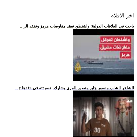
اخر الافلام
.. باحث في العلاقات الدولية: واشنطن تعقد مفاوضات هرمز وتفقد الر
.. الشاعر الشاب منصور جابر منصور المري يشارك بقصيدته في «قدها ج