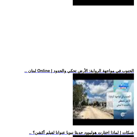
.. لبنان Online | الجنوب في مواجهة الرواية: الأرض تحكي والحدود
.. شبكات | لماذا اختارت هوليوود حديثا نبويا عنوانا لفيلم أكشن؟