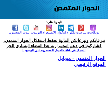
تابعونا على:
بودكاست
بنترست
تيلكرام
لينكدإن
الانستغرام
اليوتيوب
التويتر
الفيسبوك
تبرعاتكم وتبرعاتكن المالية تحفظ استقلال الحوار المتمدن،
فشاركونا في دعم استمرارية هذا الفضاء اليساري الحر
[اشترك في قناة ‫«الحوار المتمدن» على اليوتيوب]
الحوار المتمدن - موبايل
الموقع الرئيسي