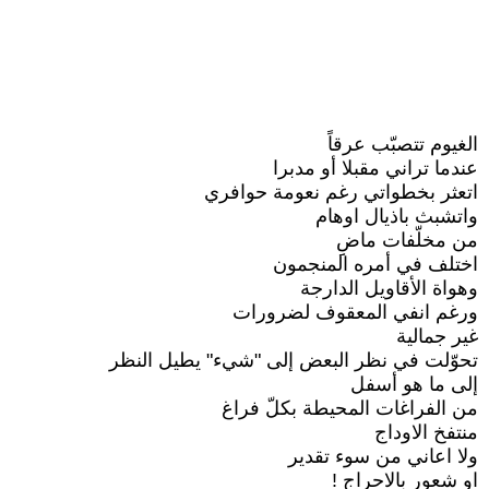
الغيوم تتصبّب عرقاً
عندما تراني مقبلا أو مدبرا
اتعثر بخطواتي رغم نعومة حوافري
واتشبث باذيال اوهام
من مخلّفات ماضِِ
اختلف في أمره المنجمون
وهواة الأقاويل الدارجة
ورغم انفي المعقوف لضرورات
غير جمالية
تحوّلت في نظر البعض إلى "شيء" يطيل النظر
إلى ما هو أسفل
من الفراغات المحيطة بكلّ فراغ
منتفخ الاوداج
ولا اعاني من سوء تقدير
او شعور بالاحراج !