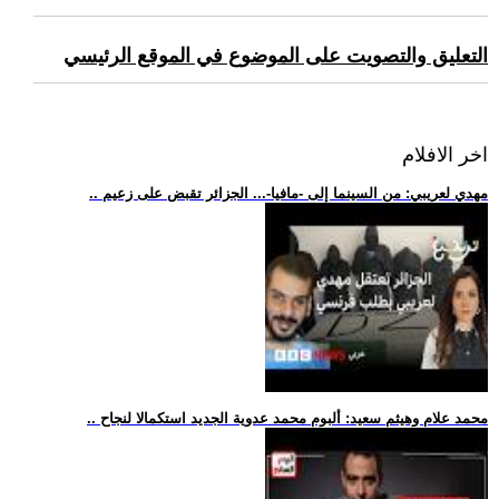
التعليق والتصويت على الموضوع في الموقع الرئيسي
اخر الافلام
.. مهدي لعريبي: من السينما إلى -مافيا-... الجزائر تقبض على زعيم
.. محمد علام وهيثم سعيد: ألبوم محمد عدوية الجديد استكمالا لنجاح