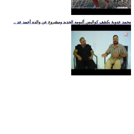
.. محمد عدوية يكشف كواليس ألبومه الجديد ومشروع عن والده أحمد عد