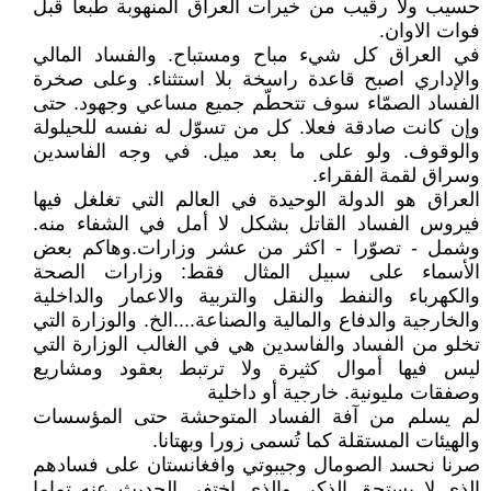
حسيب ولا رقيب من خيرات العراق المنهوبة طبعا قبل
فوات الاوان.
في العراق كل شيء مباح ومستباح. والفساد المالي
والإداري اصبح قاعدة راسخة بلا استثناء. وعلى صخرة
الفساد الصمّاء سوف تتحطّم جميع مساعي وجهود. حتى
وإن كانت صادقة فعلا. كل من تسوّل له نفسه للحيلولة
والوقوف. ولو على ما بعد ميل. في وجه الفاسدين
وسراق لقمة الفقراء.
العراق هو الدولة الوحيدة في العالم التي تغلغل فيها
فيروس الفساد القاتل بشكل لا أمل في الشفاء منه.
وشمل - تصوّرا - اكثر من عشر وزارات.وهاكم بعض
الأسماء على سبيل المثال فقط: وزارات الصحة
والكهرباء والنفط والنقل والتربية والاعمار والداخلية
والخارجية والدفاع والمالية والصناعة....الخ. والوزارة التي
تخلو من الفساد والفاسدين هي في الغالب الوزارة التي
ليس فيها أموال كثيرة ولا ترتبط بعقود ومشاريع
وصفقات مليونية. خارجية أو داخلية
لم يسلم من آفة الفساد المتوحشة حتى المؤسسات
والهيئات المستقلة كما تُسمى زورا وبهتانا.
صرنا نحسد الصومال وجيبوتي وافغانستان على فسادهم
الذي لا يستحق الذكر. والذي اختفى الحديث عنه تماما