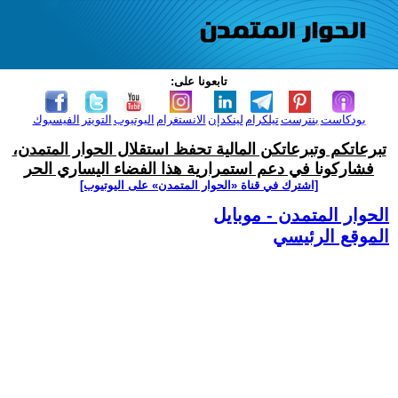
تابعونا على:
بودكاست
بنترست
تيلكرام
لينكدإن
الانستغرام
اليوتيوب
التويتر
الفيسبوك
تبرعاتكم وتبرعاتكن المالية تحفظ استقلال الحوار المتمدن،
فشاركونا في دعم استمرارية هذا الفضاء اليساري الحر
[اشترك في قناة ‫«الحوار المتمدن» على اليوتيوب]
الحوار المتمدن - موبايل
الموقع الرئيسي