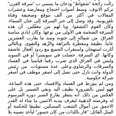
زالت رائحة "شعواط" ودخان ما يسمى ب "سرقة القرن"
تزكم الانوف. وسط أصوات احتجاج ومعارضة وعشرات
المقالات في أكثر من ألف موقع وصحيفة وقناة
تلفزيونية. وقد وصل إلى خبر السرقة إلى عنان السماء.
وكأن القوم اكتشفوا. ويا لهم من مغفّلين. أن هذه
السرقة الضخمة هي الأولى من نوعها. وكان ايادي ساسة
العراق. من شماله إلى جنوبه ومنذ ما يقارب العشرين
عاما. نظيفة ومعطّرة بالنزاهة والزُهد والتقوى. وبالتالي
أثارت استهجان واستغراب الجميع مع ردود أفعال عاصفة
وكانها. اي السرفة. حصلت في سويسرا أو في السويد
وليس في العراق الذي ضرب رقما قياسيا في الفساد
والسرقات والرشاوي.وعلى عدة مستويات. من رئيس
الدولة وانت نازل حتى تصل إلى اصغر موظف في أصغر
شركة حكومية.
ومن لم يتورط في الفساد والافساد. حتى هذه الساعة.
فهو ليس بالضرورة نظيف اليد ونقي الضمير بل على
العكس من ذلك. أنه ينتظر بفارغ الصبر دوره المرسوم
له وفرصته الذهبية ليغرف بيديه الاثنتين ما شاء له القدر
الاحمق من أموال الشعب المسكين. تطبيقا للحكمة أو
المثل القائل: "فاز باللذات من كان جسور" ليأخذ نصيبه بلا