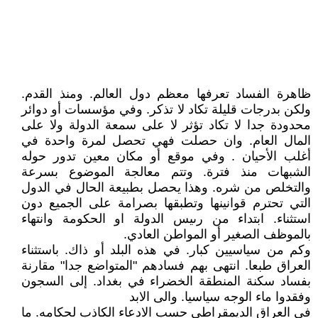
ظاهرة الفساد تعرفها معظم دول العالم. ومنذ القدم.
ولكن بدرجات قليلة تكاد لا تذكر. وفي مؤسسات أو دوائر
محدودة جدا لا تكاد تؤثر لا على سمعة الدولة ولا على
المال العام. وان حصلت فهي تحصل لمرة واحدة في
أغلب الأحيان . وفي موقع أو مكان معين تدور حوله
الشبهات منذ فترة. وتتم معالجة الموضوع بسرعة
والتخلص من شره. وهذا يحصل بطبيعة الحال في الدول
التي تحترم قوانينها وتطبقها بصرامة على الجميع دون
استثناء. ابتداء من رىيس الدولة او الحكومة وانتهاء
بالموظف الصغير أو المواطن العادي.
وكم من سياسيين كبار. في هذه البلد أو ذاك. باستثناء
العراق طبعا. انتهى بهم فسادهم "المتواضع جدا" مقارنة
بفساد سكنة المنطقة الخضراء في بغداد. إلى السجون
وفقدوا ماء الوجه سياسيا. والى الابد
في العراق الديمقراطي حسب الادعاء الكاذب لحكامه. ما