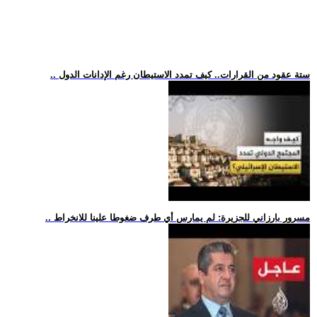
.. ستة عقود من القرارات.. كيف تمدد الاستيطان رغم الإدانات الدول
.. مسرور بارزاني للجزيرة: لم يمارس أي طرف ضغوطا علينا للانخراط