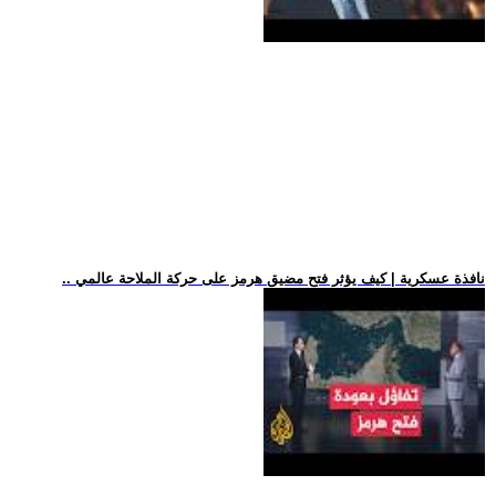
.. نافذة عسكرية | كيف يؤثر فتح مضيق هرمز على حركة الملاحة عالمي