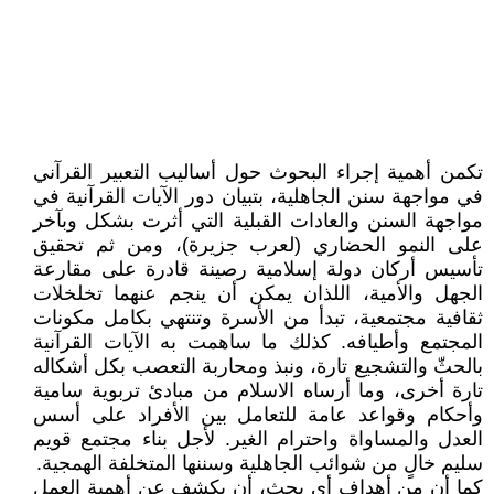
تكمن أهمية إجراء البحوث حول أساليب التعبير القرآني
في مواجهة سنن الجاهلية، بتبيان دور الآيات القرآنية في
مواجهة السنن والعادات القبلية التي أثرت بشكل وبآخر
على النمو الحضاري (لعرب جزيرة)، ومن ثم تحقيق
تأسيس أركان دولة إسلامية رصينة قادرة على مقارعة
الجهل والأمية، اللذان يمكن أن ينجم عنهما تخلخلات
ثقافية مجتمعية، تبدأ من الأسرة وتنتهي بكامل مكونات
المجتمع وأطيافه. كذلك ما ساهمت به الآيات القرآنية
بالحثّ والتشجيع تارة، ونبذ ومحاربة التعصب بكل أشكاله
تارة أخرى، وما أرساه الاسلام من مبادئ تربوية سامية
وأحكام وقواعد عامة للتعامل بين الأفراد على أسس
العدل والمساواة واحترام الغير. لأجل بناء مجتمع قويم
سليم خالٍ من شوائب الجاهلية وسننها المتخلفة الهمجية.
كما أن من أهداف أي بحث، أن يكشف عن أهمية العمل