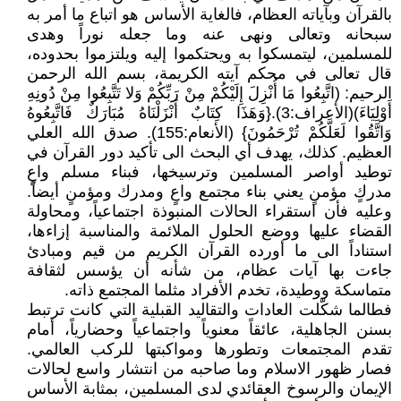
بالقرآن وبآياته العظام، فالغاية الأساس هو اتباع ما أمر به
سبحانه وتعالى ونهى عنه وما جعله نوراً وهدى
للمسلمين، ليتمسكوا به ويحتكموا إليه ويلتزموا بحدوده،
قال تعالى في محكم آيته الكريمة، بسم الله الرحمن
الرحيم: (اتَّبِعُوا مَا أُنْزِلَ إِلَيْكُمْ مِنْ رَبِّكُمْ وَلا تَتَّبِعُوا مِنْ دُونِهِ
أَوْلِيَاءَ)(الأعراف:3).{وَهَذَا كِتَابٌ أَنْزَلْنَاهُ مُبَارَكٌ فَاتَّبِعُوهُ
وَاتَّقُوا لَعَلَّكُمْ تُرْحَمُونَ} (الأنعام:155). صدق الله العلي
العظيم. كذلك، يهدف أي البحث الى تأكيد دور القرآن في
توطيد أواصر المسلمين وترسيخها، فبناء مسلم واعٍ
مدركٍ مؤمنٍ يعني بناء مجتمع واعٍ ومدرك ومؤمنٍ أيضاً.
وعليه فأن استقراء الحالات المنبوذة اجتماعياً، ومحاولة
القضاء عليها ووضع الحلول الملائمة والمناسبة إزاءها،
استناداً الى ما أورده القرآن الكريم من قيم ومبادئ
جاءت بها آيات عظام، من شأنه أن يؤسس لثقافة
متماسكة ووطيدة، تخدم الأفراد مثلما المجتمع ذاته.
فطالما شكّلت العادات والتقاليد القبلية التي كانت ترتبط
بسنن الجاهلية، عائقاً معنوياً واجتماعياً وحضارياً، أمام
تقدم المجتمعات وتطورها ومواكبتها للركب العالمي.
فصار ظهور الاسلام وما صاحبه من انتشار واسع لحالات
الإيمان والرسوخ العقائدي لدى المسلمين، بمثابة الأساس