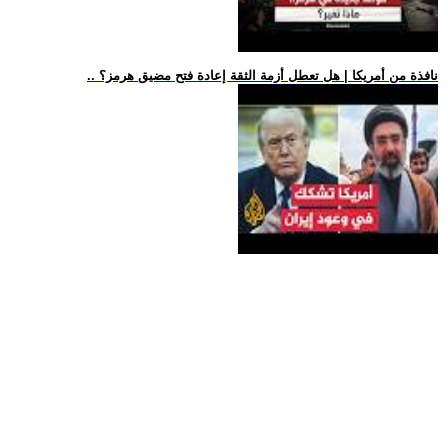
.. نافذة من أمريكا | هل تعطل أزمة الثقة إعادة فتح مضيق هرمز؟