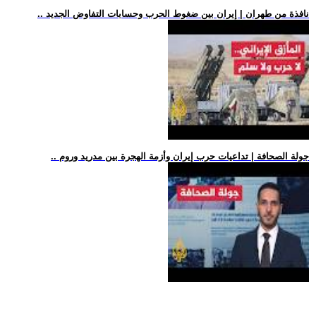
.. نافذة من طهران | إيران بين ضغوط الحرب وحسابات التفاوض الجديد
.. جولة الصحافة | تداعيات حرب إيران وأزمة الهجرة بين مدريد وروم