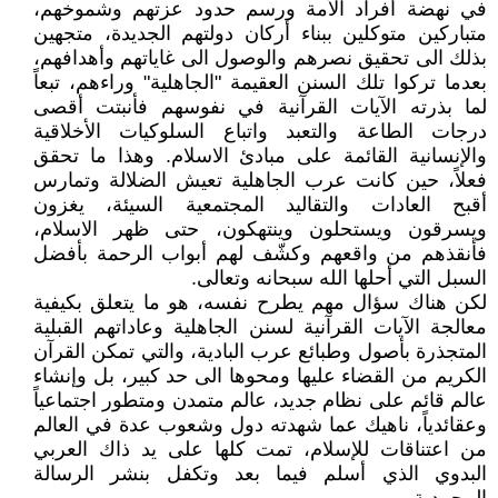
في نهضة أفراد الأمة ورسم حدود عزتهم وشموخهم،
متباركين متوكلين ببناء أركان دولتهم الجديدة، متجهين
بذلك الى تحقيق نصرهم والوصول الى غاياتهم وأهدافهم،
بعدما تركوا تلك السنن العقيمة "الجاهلية" وراءهم، تبعاً
لما بذرته الآيات القرآنية في نفوسهم فأنبتت أقصى
درجات الطاعة والتعبد واتباع السلوكيات الأخلاقية
والإنسانية القائمة على مبادئ الاسلام. وهذا ما تحقق
فعلاً، حين كانت عرب الجاهلية تعيش الضلالة وتمارس
أقبح العادات والتقاليد المجتمعية السيئة، يغزون
ويسرقون ويستحلون وينتهكون، حتى ظهر الاسلام،
فأنقذهم من واقعهم وكشّف لهم أبواب الرحمة بأفضل
السبل التي أحلها الله سبحانه وتعالى.
لكن هناك سؤال مهم يطرح نفسه، هو ما يتعلق بكيفية
معالجة الآيات القرآنية لسنن الجاهلية وعاداتهم القبلية
المتجذرة بأصول وطبائع عرب البادية، والتي تمكن القرآن
الكريم من القضاء عليها ومحوها الى حد كبير، بل وإنشاء
عالم قائم على نظام جديد، عالم متمدن ومتطور اجتماعياً
وعقائدياً، ناهيك عما شهدته دول وشعوب عدة في العالم
من اعتناقات للإسلام، تمت كلها على يد ذاك العربي
البدوي الذي أسلم فيما بعد وتكفل بنشر الرسالة