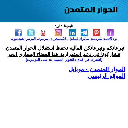
تابعونا على:
بودكاست
بنترست
تيلكرام
لينكدإن
الانستغرام
اليوتيوب
التويتر
الفيسبوك
تبرعاتكم وتبرعاتكن المالية تحفظ استقلال الحوار المتمدن،
فشاركونا في دعم استمرارية هذا الفضاء اليساري الحر
[اشترك في قناة ‫«الحوار المتمدن» على اليوتيوب]
الحوار المتمدن - موبايل
الموقع الرئيسي