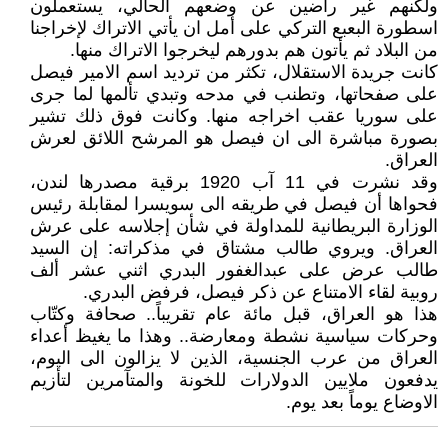
ولكنهم غير راضين عن وضعهم الحالي، يستعملون
اسطورة البعبع التركي على أمل ان يأتي الاتراك لإخراجنا
من البلاد ثم يأتون هم بدورهم ليخرجوا الاتراك منها.
كانت جريدة الاستقلال، تكثر من ترديد اسم الامير فيصل
على صفحاتها، وتطنب في مدحه وتبدي تألمها لما جرى
على سوريا عقب اخراجه منها. وكانت فوق ذلك تشير
بصورة مباشرة الى ان فيصل هو المرشح اللائق لعرش
العراق.
وقد نشرت في 11 آب 1920 برقية مصدرها لندن،
فحواها أن فيصل في طريقه الى سويسرا لمقابلة رئيس
الوزارة البريطانية للمداولة في شأن إجلاسه على عرش
العراق. ويروي طالب مشتاق في مذكراته: إن السيد
طالب عرض على عبدالغفور البدري اثني عشر ألف
روبية لقاء الامتناع عن ذكر فيصل، فرفض البدري.
هذا هو العراق، قبل مائة عام تقريباً.. صحافة وكتّاب
وحركات سياسية نشطة ومعارضة.. وهذا ما يغيظ أعداء
العراق من عرب الجنسية، الذين لا يزالون الى اليوم،
يدفعون ملايين الدولارات للخونة والمتآمرين لتأزيم
الاوضاع يوماً بعد يوم.