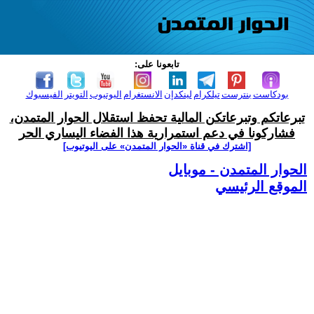
تابعونا على:
بودكاست
بنترست
تيلكرام
لينكدإن
الانستغرام
اليوتيوب
التويتر
الفيسبوك
تبرعاتكم وتبرعاتكن المالية تحفظ استقلال الحوار المتمدن،
فشاركونا في دعم استمرارية هذا الفضاء اليساري الحر
[اشترك في قناة ‫«الحوار المتمدن» على اليوتيوب]
الحوار المتمدن - موبايل
الموقع الرئيسي