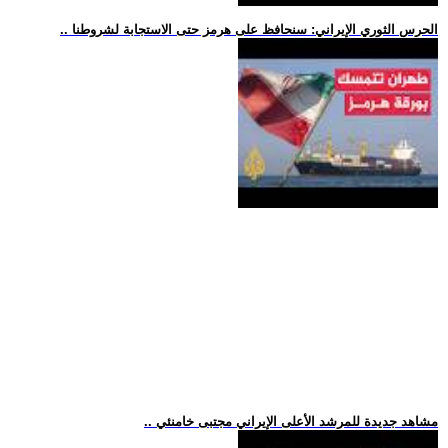
.. الحرس الثوري الإيراني: سنحافظ على هرمز حتى الاستجابة لشروطنا
.. مشاهد جديدة للمرشد الأعلى الإيراني مجتبى خامنئي