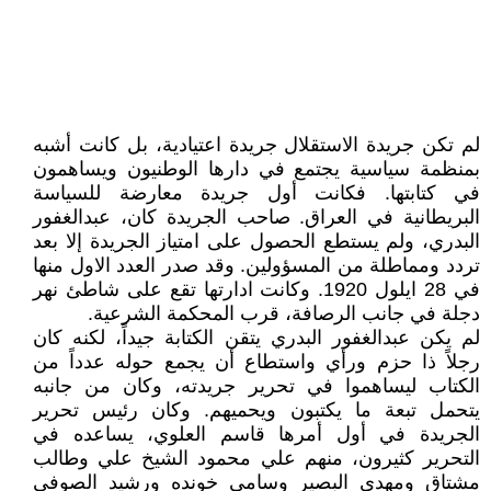
لم تكن جريدة الاستقلال جريدة اعتيادية، بل كانت أشبه
بمنظمة سياسية يجتمع في دارها الوطنيون ويساهمون
في كتابتها. فكانت أول جريدة معارضة للسياسة
البريطانية في العراق. صاحب الجريدة كان، عبدالغفور
البدري، ولم يستطع الحصول على امتياز الجريدة إلا بعد
تردد ومماطلة من المسؤولين. وقد صدر العدد الاول منها
في 28 ايلول 1920. وكانت ادارتها تقع على شاطئ نهر
دجلة في جانب الرصافة، قرب المحكمة الشرعية.
لم يكن عبدالغفور البدري يتقن الكتابة جيداً، لكنه كان
رجلاً ذا حزم ورأي واستطاع أن يجمع حوله عدداً من
الكتاب ليساهموا في تحرير جريدته، وكان من جانبه
يتحمل تبعة ما يكتبون ويحميهم. وكان رئيس تحرير
الجريدة في أول أمرها قاسم العلوي، يساعده في
التحرير كثيرون، منهم علي محمود الشيخ علي وطالب
مشتاق ومهدي البصير وسامي خونده ورشيد الصوفي