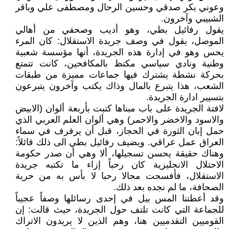
وعوني بكر صدقي وحسين الرحال ومصطفى علي وباقر
الشبيبي وآخرون.
يقول رفائيل بطي، وهو أديب وصحفي من أهالي
الموصل، يقول في وصف جريدة الاستقلال: كان المرء
يحس وهو في إدارة هذه الجريدة، أنها مؤسسة شعبية
وطنية ونادي سياسي مكتظ بالمكافحين، كانت تتمتع
بحركة نشطة يشترك فيها جماعات مميزة من طبقات
الشعب، هذا يتبرع بالمال وذاك يكتب وآخرون يتبرعون
بتسيير ادارة الجريدة.
لافتة الجريدة على باب مبناها كتبت بأربعة ألوان (الابيض
والاسود والاخضر والاحمر) وهي ألوان العلم العربي الذي
حمل إبان الثورة في الحجاز، قبل أن يرفرف في سماء
العراق عمل عراقي. ويضيف رفائيل بطي الى ذلك قائلاً:
وهناك حقيقة يحسن تسجيلها، ألا وهي أن صدر حكومة
الاحتلال الانجليزية كان رحباً إزاء ما تكتبه جريدة
الاستقلال، فأفسحت مجالا رحبا لا بأس به من حرية
الصحافة، ما لم نجده بعد ذلك.
وقد أعطتنا المس بيل في إحدى رسائلها وصفاً عجيباً
للجماعة التي كانت تلتف حول الجريدة، حيث قالت: إن
القوميين التقدميين هنا، وهم الذين لا يريدون الاتراك