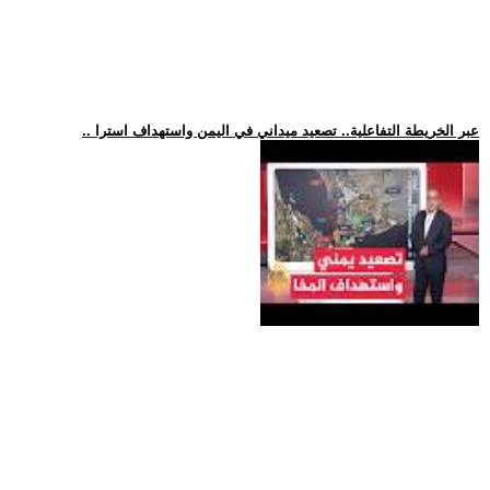
.. عبر الخريطة التفاعلية.. تصعيد ميداني في اليمن واستهداف استرا