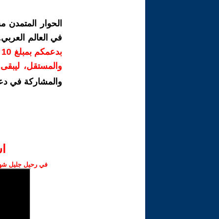
الحوار المتمدن م
في العالم العربي
ب
والمستقل، ليبقى ص
والمشاركة في دع
ا‫
في رحيل جليل شهبا