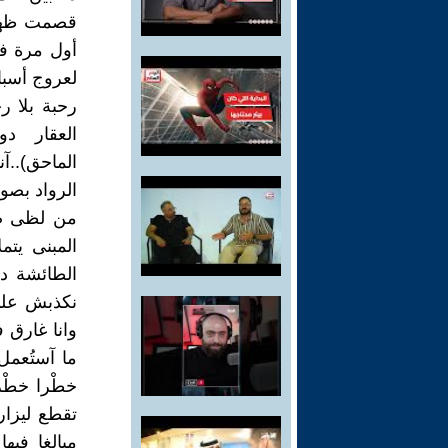
قصمت ظهره 
أول مرة ف
لعروج أسبا
رحبة بلا ر
العقار د
الماحق)..آ
الرواد بصو
من لظى صه
المبنى يتم
الطائشة د
نكذبش على
وانا غارق 
ما آستُعمل
خطْرا خطْر
تقطع ليزار
مبالغا في