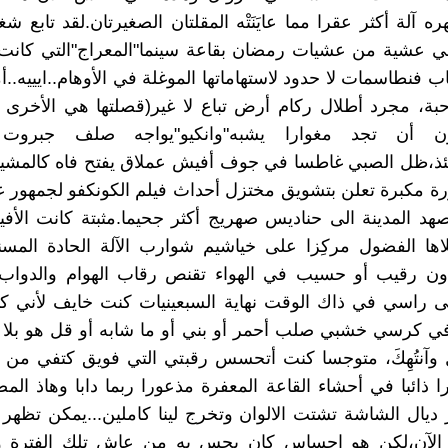
آلة أكثر عقرا مما عايَنَتْه المقلتان الصغيرتان.لقد تابع شغ
ي عشية من عشيات رمضان بقاعة سينما"المعراج"التي كانت 
ب فنطاسمات لا حدود لاستهاماتها الموغلة في الأوهام..ايييه..
حبة، مجرد أطلال ركام أرض تباع لا غير(قصلتها هي الأخرى آ
ون أن تجد مغوارا يشبه"وانكيو"يواجه صلف جبروت ا
نئذ،ظل الصبي غاطسا في جوف أفيش عملاق يفتح فاه كالمشيئ
رة مكبرة تعلن بتشويق مختزل أحداث فيلم الكونكفو لجمهور 
د المدينة الى حناديس صهريج أكثر جحيما.مثبتة كانت الأف
لاها الفضول مركِزا على خياشيم شوارب الآلة الحادة المسنن
ون رقيب أو حسيب في الهواء تقنص رقاب الهوام والدواب وا
 راسي في ذاك الوقت نهاية السبعينيات كنت خايف لأني ك
في كرسي خشبي صلب أحمر أو بني أو ما شابه أو قل هو بلا 
 وآنتُهِكَ، متوجسا كنت أتحسس رقبتي التي فويق كتفي من 
ا ذائبا في أحشاء القاعة المعفرة مذعورا ربما دابا وهاذ الم
 ديال الشاشة تشتت الالوان وتخرج لينا كاملين...يمكن تظهر ه
ها الآن،لكن هو إحساس كان يحس به من عاش تلك الفترة 