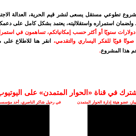
شروع تطوعي مستقل يسعى لنشر قيم الحرية، العدالة الاجتم
. ولضمان استمراره واستقلاليته، يعتمد بشكل كامل على دعمك
دعمكم بمبلغ 10 دولارات سنويًا أو أكثر حسب إمكانياتكم، تساهمون في استم
وتًا قويًا للفكر اليساري والتقدمي
،
انقر هنا للاطلاع على 
م هذا المشروع
.
شترك في قناة «الحوار المتمدن» على اليوتيوب
ز، عضو هيئة إدارة الحوار المتمدن
في رحيل شاكر الناصري، أحد مؤسسي 