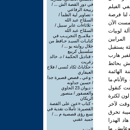
في دور القصة الش ... /
في الفيلم
ربيحة الرفاعي
لنا فرصة
-
تصاوير لية الظمأ /
السمّاح عبد الله
أمست الآن
-
ثلاثاءات عابر سبيل /
لة لوبيات
السمّاح عبد الله
-
ملامــح التجريــب في
لمرابين
كتابـات السيـد حـافظ من
خلال روايته يو ... /
ة يستقبل
سلسبيل كريبع
غفير هارب
-
قناديل الحكمة / د. خالد
زغريت
يش بحائط
-
حكاياتْ تَكاد تُنسى / فلاح
ة الهائمة
العيفاري
-
وعي ـ قصص قصيرة جدا
لأنام.ما
/ حسين جداونه
نت كنقول
-
ديوان 23 الحاوي
والعصفور / منصور
لون لكثرة
الريكان
وقت لآخر
-
كتاب «عين على القصة
القصيرة: تأملات نقدية في
صيبة تخرق
تسع رؤى قصصية م ... /
حميد عقبي
اد الهدرا
وعايش ما
المزيد.....