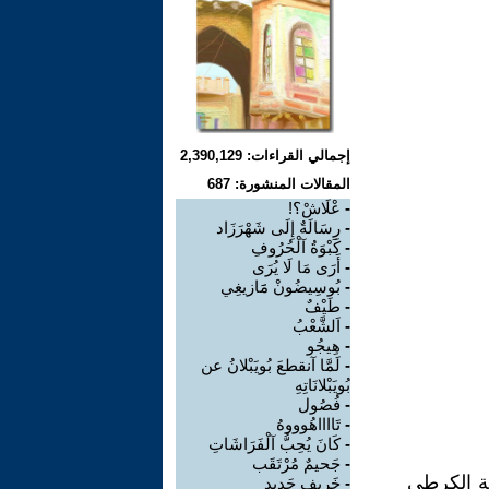
إجمالي القراءات: 2,390,129
المقالات المنشورة: 687
-
عْلَاشْ؟!
-
رِسَالَةٌ إِلَى شَهْرَزَاد
-
كَبْوَةُ آلْحُرُوفِ
-
أَرَى مَا لَا يُرَى
-
بُوسِيضُونْ مََازيغِي
-
طَيْفٌ
-
اَلشَّعْبُ
-
هِيجُو
-
لَمَّا آنقطعَ بُويَبْلانُ عن
بُويَبْلانَاتِهِ
-
فُصُول
-
تَااااهُوووهُ
-
كَانَ يُحِبُّ آلْفَرَاشَاتِ
-
جَحيمٌ مُرْتَقَب
ة الكرطي
-
خَريف جَديد