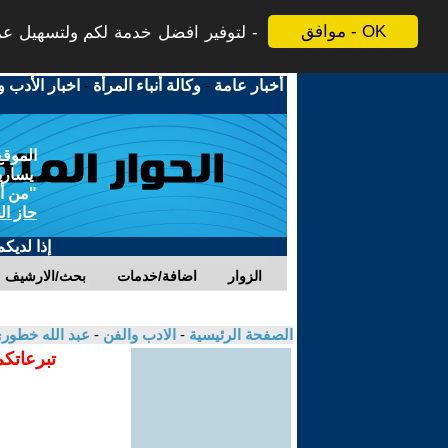
موافق - OK
لتوفير افضل خدمة لكم ولتسهيل عملي
أخبار عامة
-
وكالة أنباء المرأة
-
اخبار الأدب و
الموقع
يسارية
"من أج
حاز ال
إذا لديك
الزوار
اضافة/خدمات
بحث/الارشيف
الصفحة الرئيسية
-
الادب والفن
-
عبد الله خطور
تبرعاتكم