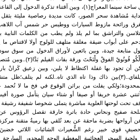
بلمهدي الى ساحة سينما المعراج(١)، وبين آقتناء تذكرة الدخول إل
داية مُشاهدة سحر الصور، كانت مديدة رصاصية مليئة بثقل 
لعَرق ورائحة مازوط السيارات ووطيس حر شمس آب اللاه
لتلاسن والتراشق بما لم يلذ ولم يطب من الكلمات النابية 
حم على أبواب ضيقة مغلقة متلهف للولوج أولا لاقتناص ما ي
خول متابعة جيدة، وبين بائعين لأوراق الدخول من سوق سو
طرابندو..بَالْكُو فُوتُويْ الفوقْ ولْتَحْتَ ورقة
 أن تجود بها غفلة اكتظاظ لا يلين، وبين زعيق كَرانْ باريد
معقودة ميلفاي..(٣)بين ذاك وذا تاه الذي تاه..لكنه لم يتلف؛ظل مت
لمحدودة؛ولكي يفلت من براثن الوقوع في فخ ما لا تُحمد ع
آثنتي عشرة خريفا أو صيفا أو شتاء سيان يتأمل صورة أفيش
قف تحت لوحتها العلوية مباشرة يتملى شخوصا شفيفة رشيقة 
سلحة صفيح ونحاس حادة باترة خارقة تقصل الرؤوس عن
 أرواحها بضربة ماحقة عن بعد تُلقي بها رميةُ متقنة مركزة
حصيفٍ قوي خبير رغم الشُّعيرات الشائبات اللائي خضبنَ ا
 ولحية السحر العجائبية المغطية الوجه المجدور السارحة 