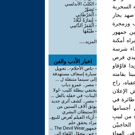
-
الكلبُ الأندلسي
ى القاعة السحرية
-
تَصَوَّرْ
صهد بخار
-
اَلْحَرْطَانِي
-
عْمَارَةْ لَبْلَادْ
ب وزمجرة
-
اَلْقَمَرُ آلدَّامِي
-
طَيْفُهَا
بين جمهور
راه أمكنة
المزيد.....
داء شرسة
 بقات الفيلم بَدَّا(٢)..وبين مُتصيدي فرص
اخبار الأدب والفن
ا قاوْقاو
-
-باص الأحلام-.. تحويل
شبتا بقامته
سيارة إسعاف مستهدفة
إلى سينما متنقلة ل ...
قباه، راح
-
مصر.. عمرو دياب
يحتفي ببطلة كليب -لولا
 الإعلان
البنات- في حفله بالعل ...
طائرة في
-
مصر.. كشف أثري جديد
يوثق آلاف السنين من
 أجسامها
الاستيطان البشري
 من لبيبِ
-
أزياء الفيلم تُعرض للبيع..
مزاد يحقق حلم
لحاجبيْن
جمهورThe Devil Wear ...
في الهواء
-
حين يتحوّل اللقاء إلى