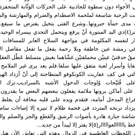
ي الأجواء دون سطوة للجاذبية على الحركات الوَثّابة المتحفزة
انت الرحبة شاسعة لملحمة الاصطدام والضرام والمهارشة والمب
 مدى حمأة جبروتها..وشرع الفتى يتخيل يفترض ما سيقع.
"وانْكْيُو"الأبتر(٤)ذي اليد المبتورة أنْ يرفع ويتحمل التحدي بيسراه الوحي
بار لنفسه المكلومة في مواجهة السلاح العابر للمسافات ا
 في رمشة عين خاطفة وبلا رحمة يفعل ما تفعل مقاصل الإع
ُ حدقتيْ عينيْن محملقتيْن غشّاهما بغبش متسلط عَطّل العقل
ايا وأسرار لعبة متفق عليها سلفا.فلم يعد يرى غير الملامح 
لتي في كف عفاريت الكونكوفو المتطاحنة إلى أنْ آزداد اله
لى فُتَيْحات وُلوجات الدخول الأشبه بالسراديب.ترك ال
 على أماكن يرونها ملائمة يفعلون ببعضهم البعض ما يقدرون
اغ المدخل أمامه، فتقدم ويده على قلبه مخافة أن يغلط أو
داد ترنحه المتردد في فحمة ظلام لا تنيره إلا إضاءات سا
شة جبارة هادرة بأصوات الرشق والقطع والجز والصلم والبت
اااار(٥)لا يفتر إلا ليبدأ من جديد...
 اللحظات الغاطسة في الزوال وهذه التي تعاش الآن هنا،عُ