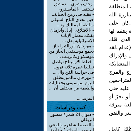
-زحف بشري-.. دمشق
 المنطلقة
تستقبل -المايسترو-
ارزة الله
-
فقيه في زمن الجباية..
حين تحدى التاج السبكي
.كان على
سلطة المماليك ود ...
-
-الاقتلاع-.. إيال وايزمان
دة ينتقم لها
يفكك معمار الإبادة
لذي فَتَك
الإسرائيلية بفل ...
-
مهرجان -أورالتيرا جاز-
دام..لقد
يجمع موسيقيي الجاز من
 والإدراك
موسكو ويكاترينب ...
-
قطط الإرميتاج تواصل
المتشابكة
تقليدا عمره ثلاثة قرون
رج والمرج
في حراسة الفن وال ...
-
مهرجان مالمو ينطلق
متزاحمين
اليوم بموسيقى وفعاليات
 عليه حتى
وأطعمة من مختلف أن ...
 يخرّ أو
المزيد.....
طعة مبرقة
كتب ودراسات
ر والفتق
-
ديوان 24 شعر / منصور
الريكان
-
القصة الشاعرة والوعي
مْرٌ كامل
الجمعي الحداثي/ مقاربة