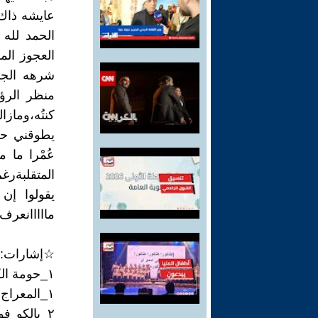
عايشه ذاك ا
الحمد لله 
العجوز ال
شرهه الجا
منظر الرؤو
كنتُه،وما
يطوقني حس
عُمْرا ما 
المتقلبةرغ
يقولوا إن 
مااااانعرف.
☆إشارات:
١_حومة الكرطي بلمهيدي:حي ثكنة تحمل آسم بلمهيدي بمدينة(وجدة)المغربية
١_المعراج:قاعة سينمائية بمدينة وجدة سبعينيات القرن الخالي
٢_بالكو ف