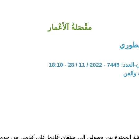
مقْصَلةُ آلأعْمار
خطوري
20 / 11 / 28 - 18:10
 والفن
ة الممتدة بين وصولي الى مبتغاي قادما على قَدمي من حوم