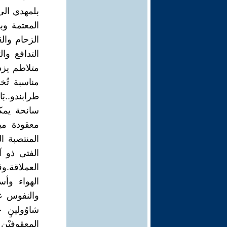
المعتمة وب
الزحام وا
التدافع وا
متلاطم يزد
مناسبة تُ
سانحة يمكن
المنتصبة ا
الفتى ذو 
العملاقة.و
الهواء وأ
والنفوس عن
شاوُولينٍ 
المعقوفيْن