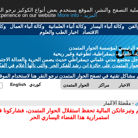
ة التصفح والنشر، الموقع يستخدم بعض أنواع الكوكيز نرجو النق
More info - المزيد
experience on our website
الفن
-
وكالة أنباء اليسار
-
وكالة أنباء العلمانية
-
وكالة أنباء العمال
-
وكا
الاقتصاد
-
اخبار الطب والعلوم
 الرئيسي لمؤسسة الحوار المتمدن
، علمانية، ديمقراطية، تطوعية وغير ربحية
ل مجتمع مدني علماني ديمقراطي حديث يضمن الحرية والعدالة الاجتم
حوار المتمدن على جائزة ابن رشد للفكر الحر والتى نالها أعلام في الفك
م مشاكل تقنية في تصفح الحوار المتمدن نرجو النقر هنا لاستخدام الموقع
كوردي
English
الاخبار
مراكز
الحوار المتمدن
ي
- مقْصَلةُ آلأعْمار
 وتبرعاتكن المالية تحفظ استقلال الحوار المتمدن، فشاركونا 
استمرارية هذا الفضاء اليساري الحر