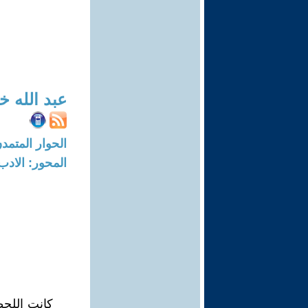
عبد الله 
الحوار المتمدن-العدد: 7446 - 22
المحور: الادب
كانت اللحظ