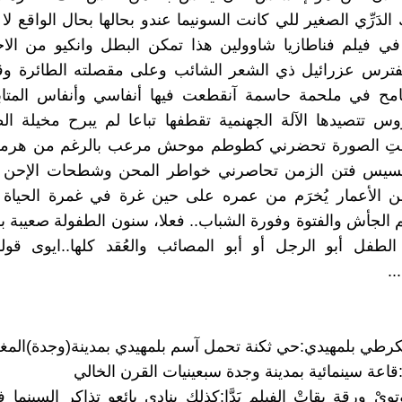
لدَرِّي الصغير للي كانت السونيما عندو بحالها بحال الواقع لا
في فيلم فناطازيا شاوولين هذا تمكن البطل وانكيو من الا
مفترس عزرائيل ذي الشعر الشائب وعلى مقصلته الطائرة 
مح في ملحمة حاسمة آنقطعت فيها أنفاسي وأنفاس المتاب
س تتصيدها الآلة الجهنمية تقطفها تباعا لم يبرح مخيلة ا
زالتِ الصورة تحضرني كطوطم موحش مرعب بالرغم من هرم
يس فتن الزمن تحاصرني خواطر المحن وشطحات الإحن وأ
من الأعمار يُخرَم من عمره على حين غرة في غمرة الحياة 
م الجأش والفتوة وفورة الشباب.. فعلا، سنون الطفولة صعيبة بز
الطفل أبو الرجل أو أبو المصائب والعُقد كلها..ايوى قول
..
وتويْ ورقة بقاتْ الفيلم بَدَّا:كذلك ينادي بائعو تذاكر السينم