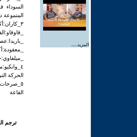
السوداء ق
المتموعة د
٣_كاران:أكلة شعبية تباع في أزقة مدينة وجدة تهيأ بالحمص والبيض وما الى ذلك
_قاوقاو:ال
_باريدا:عصا
المزيد.....
_معقودة:أ
_ميلفاوي:ح
٤_وانكيو
الحركة التي
٥_صرخات 
القاعة
ترجم ال