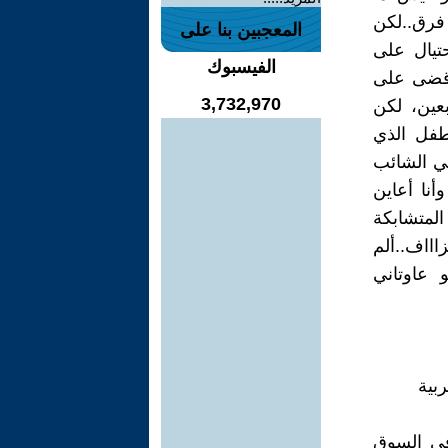
 فرق..لكن
المعجبين بنا على
حتيال على
الفيسبوك
وقضى على
3,732,970
عين، لكن
لطفل الذي
ي الشائب
نا أعاين
المتشابكة
اااف..ألم
و عاوتاني
ا في السوق