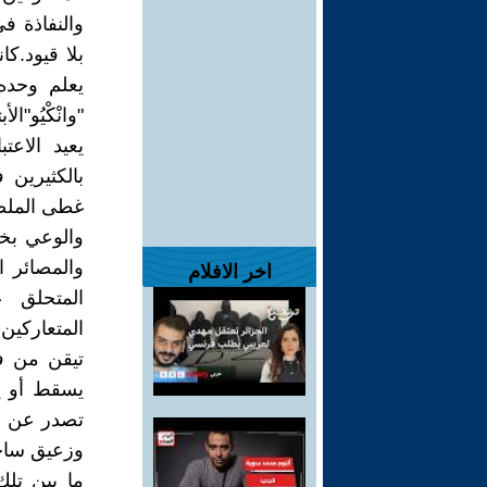
والنفاذة ف
بلا قيود.ك
يعلم وحده
يعيد الاعت
بالكثيرين
غطى الملصق
والوعي بخف
والمصائر ا
اخر الافلام
المتحلق ع
المتعاركين
تيقن من فر
يسقط أو يز
تصدر عن شا
وزعيق ساخط ياااااالعوا
ما بين تلك