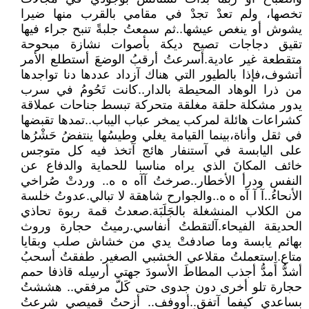
تخصها، ولم تعدْ تجدْ في مقامي بالقرب منها ضيرا
يشوش أو ينغص عيشها..ثم سمعتُ جلبةً تنبح جراء فيها
تقيق دجاجات تصيح ديكة بأصوات نشازة مبحوحة
متقطعة غير عادية.أسرعتُ أرقبُ الوضعَ أستطلع الأمر
أتشوف،فإذا بالطيور التي هناك آزداد عددها دنا تواجدها
من ذرا الوهاد المحيطة بالدار..كانت تَحُومُ في سرب
يدور مشكلة حلقة مغلقة متحركة تبسط جناحات عملاقة
كشراعات هائلة لمركب يمخر عباب اليباب..تمدها تقبضها
في ثقل وأناة،بينما القيامة يغلي وطيسُها ينتفضُ حَشْرُها
على اليابسة في آستنفار هائج آتخذ فيه كل متوجس
خائف المكانَ الذي يراه مناسبا للحماية والدفاع عن
النفس ودرأ الأخطار..صرختُ آآه ه ه.. وردتْ صُراخي
الأنحاءُ..آ آ آه ه ه..والجوارح شاهقة لا تبالي.عدوتُ خلسة
من الكلاب المنشغلة بالجَلَبَة.صعدتُ قمة ربوة تحاذي
الحديقة الفيحاء.آلتقطتُ أنفاسي.رميتُ حجارة وروث
بهائم يابسة وما صادفتْ يدي من خشاش صلب وبقايا
متاع.اِستعملتُ مقلاعي الخشبي الصغير. طفقتُ أسحبُ
أشدُّ أمدُّ أجذب المطاطَ الأسودَ جهتي أرسِله قاذفا حمم
حجارة تلو أخرى دون جدوى حتى كَلّ مرفقي.. هششتُ
بساعدي كيفما آتفق..أووفف.. أزحتُ قميصي شرعتُ