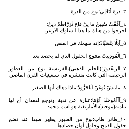
٣_ذرة أبَعْلِي:نوع من الذرة
٤_آفَّغْتْ سْيينْ ما ينْ قاع تْزَرَّاطَمْ دينْ:
اخرجوا من هناك ما هذا السلوك الارعن
٥_آيَلَّا يَتْصَيَّادْ:إنه منهمك في القنص
٦_الْمُودِييتْ:منتوج الحقول الذي لم يحصد بعد
٧_الريفْدورْ:(الحلم الذهبي)بالفرنسية نوع من العطور
الرخيصة التي كانت منتشرة في سبعينيات القرن الماضي
٨_مانِيشْ يُوغَنْ آياحَرُّودْ:ماذا دهاك أيها الصغير
٩_آآآمُوحَنْدْ آوْمَا:عبارة عن ندبة وتوجع لفقدان أخ لها
تناديه(موحند)بالأمازيغية هو اسم محمد
١٠_طائر طاب:نوع من الطيور يظهر صيفا عند نضج
حقول القمح وحلول أوان حصادها