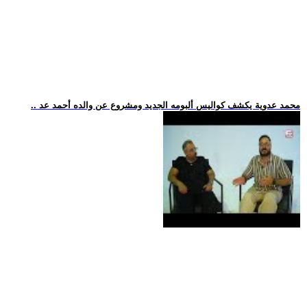
.. محمد عدوية يكشف كواليس ألبومه الجديد ومشروع عن والده أحمد عد