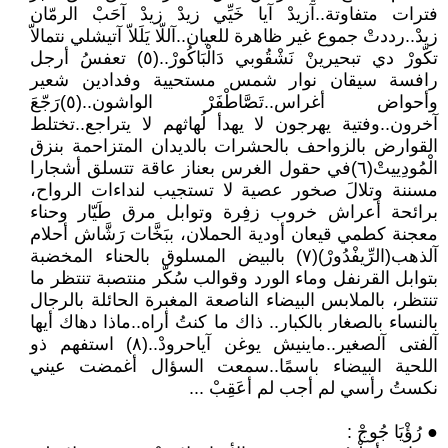
فترات متفاوتة..آزيدْ آيا خَيِّي زيدْ زيدْ آحَبْ الرمّان
زيدْ..رددتْ جموع غير ظاهرة للعيان..آللّا يَلَلاّ آتيشلي نتمالاّ
تكّورْ دي تبحيرينْ نَشْقُوبي دَالْبَاكُورْ..(٥) تعفسُ أرجل
رافسة سيقان نوار شمس مستحيية وفدادين شعير
وأحواض أغراس..تَصَّاطْفَرْ الواشون..(٥)رَجّعَ
آخرون..وفتية يهرجون لا يهدأ لُهاثهم لا يتراجع..تختلط
القوارض بالزواحف بالحشرات بالديدان المتزاحمة بنزق
الْمُودِييتْ(٦)في حقول الغرس بعناز عاقة تتسلق أشجارا
مسننة وتلالَ صخور عصية لا تستجيب لنداءات الرواح،
برائحة أعراش خروب زفِرة وتوابل مرق طَيّار وحناء
معجنة كطمي قيعان أودية الحملان، ببَخَّات رَشَّاش أحلام
آلذهب(الرِّيفْدُورْ)(٧) بالبيض المسلوق بالحناء المخضبة
بتوابل القرنفل وماء الورد وقوالب سُكّر منتصبة تنتظر ما
تنتظر، بالملابس البيضاء الناصعة المغبرة الحائلة بالرجال
بالنساء بالصغار بالكبار.. ذاك ما كنتُ أراه..ماذا دهاك أيها
آلفتى آلصغير..ماينيش يوغن آياحرودْ..(٨) استفهم ذو
اللحية البيضاء باسمًا..سمعت السؤال أغمضت عيني
نكستُ رأسي لم أجب لم أعَقِبْ ...
● رُؤْيَا جُوجْ :