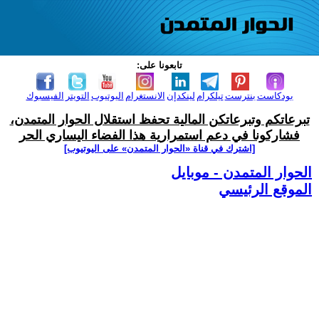
تابعونا على:
بودكاست
بنترست
تيلكرام
لينكدإن
الانستغرام
اليوتيوب
التويتر
الفيسبوك
تبرعاتكم وتبرعاتكن المالية تحفظ استقلال الحوار المتمدن،
فشاركونا في دعم استمرارية هذا الفضاء اليساري الحر
[اشترك في قناة ‫«الحوار المتمدن» على اليوتيوب]
الحوار المتمدن - موبايل
الموقع الرئيسي