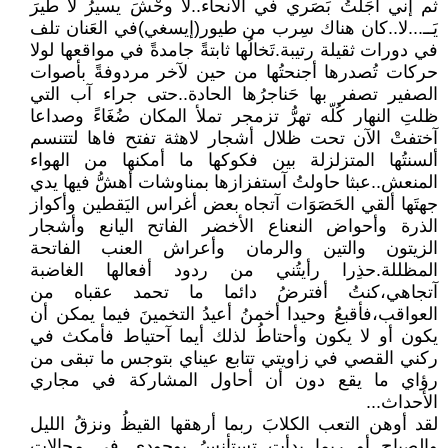
ثم إني أجَلْتُ بَصَري في الأنحاء..لا وحْشَ يسيرُ لا طيرَ
يَــ...لا..كان هناك سِرب من طيور(إيسغي)في العَنان تلف
في دورات ثقيلة رتيبة.تَخالُها ثابتةً جامدةً في مواقعها لولا
حركات تُصدرها أجنحتُها من حين لآخر مردوفةً بأصوات
الصفير تصفر بها حَناجرُها الحادة..حتى جراء آب التي
ظلتِ النهار كُلّه تهرُّ تزمجر تملأ المكان ضُغَاءً وصداعا
آختفتْ الآن تحت ظلال أشجار لاهثة تفتح فاها لتتنسم
ألسنتُها المتزلزلة بين فكوكها ما أمكنها من الهواء
المنعش..عبثا حاولتُ آستفزازها بمناوشات أهشُّ فيها يدي
جهتَها ألقي الحَصَوَات آتجاه بعض أغراس اليَقطين وأكواز
الذرة وأحواض النعناع الأخضر الفاتح اليانع وأشجار
الزيتون والتين والرمان وأعراش العنب الفاتحة
المظللة.حذِرا رأيتُني من ردود أفعالها الغاضبة
آتجاهي،كنتُ أفترضُ دائما ما تحمد عقباه من
العواقب،فأقبعُ وحيدا أخمنُ أعيدُ التخمينَ فيما يمكن أن
يكون أو لا يكون وأحتاطُ لذلك أيما آحتياط فأمكث في
ركني القصي في زاويتي تتابع عيناي بتوجس ما تبقى من
رؤاي ما يقع دون أن أحاول المشاركة في مجاري
الأحداث...
لقد أوهن التعب الكلابَ ربما أرهقها القيظُ ونزقُ الليل
والصباح أو ربما بدأت تستأنسُ بوجودي في مجالات