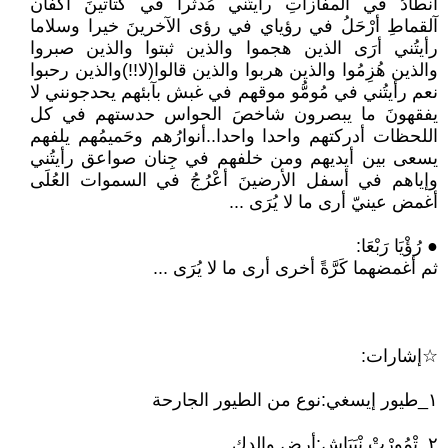
أنْطَادُ في المفازاتِ رأيتُني مُدثَّرا في كتاتينَ أكفان
آلقماطِ أرْحَلُ في رؤياي في رؤى الآخرينَ خيرا وسلاما
رأيتُني أرَى الذين هجموا والذين ثبتوا والذين صبروا
والذين هُزِمُوا والذين هربوا والذين قالوا(لا!!)والذين رحبوا
نعم رأيتُني في مُومُّو موقهم في غبش بآبئهم يحدجونني لا
يفقهونَ ما يبصرون شاخصَ الحواس حدستهم في كل
اللحظات أدركتهم واحدا واحدا..أنوارُهم وحَميمُهم يلفهم
يسعى بين أيديهم ومن خلفهم في جِنان صواعق رأيتُني
وإياهم في أسفل الأرضينَ أعْرُجُ في السموات العُلَى
أغمض عينيّ أرى ما لا يُرَى ...
● رُؤْيَا رَبْعَا:
ثم أغمضهما كَرَّةً أخرى أرى ما لا يُرَى ...
☆إشارات:
١_طيور إيسغي:نوع من الطيور الجارحة
٢_تْمُورْتْ نْبَبَاش:أرض والدك