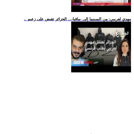
.. مهدي لعريبي: من السينما إلى -مافيا-... الجزائر تقبض على زعيم