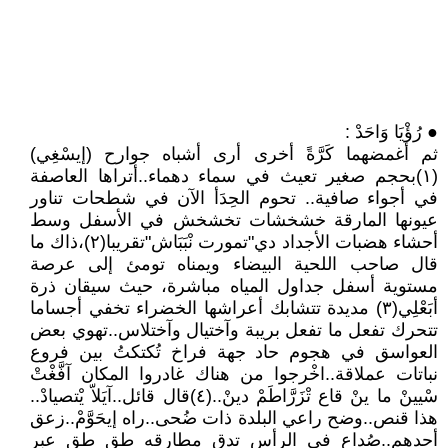
● رُؤْيَا وَاحَدْ :
ثم أغمضهما كَرَّةً أخرى أرى أشباه جوارح (إيسْغِي)
(١)بحجم صغير تعيث في سماء دهماء..أتراها العاصفة
في أجواء صافية.. تحوم الحِدَأ الآن في شطحات تناور
عيونها المارقة خشخشات تخشخش في الأسفل وسط
أحشاء هضبات الأجداد دي"تمورت نْبَبَاش"تقريبا(٢)،ذاك ما
قال صاحب اللحية البيضاء ويمناه تومئ إلى عرصة
مستوية أسفل جداول المياه مباشرة، حيث سيقان ذرة
أبَعْلِي(٣) مديدة تتشابك أعراشها الخضراء تخفي أجساما
تتحرك تفعل ما تفعل بريبة وآختيال وآختلاس..تهوي بعض
العواسق في هجوم حاد جهة فراخ تُكتكتُ بين فروع
نباتات عملاقة..اخْرجوا من هناك غادروا المكان آفَّغْتْ
سْيينْ ما ينْ قاع تْزَرَّاطَمْ دينْ..(٤)قال قائل..آيَلاّ يْتصيادْ..
هذا قنص..وضح راعي البلدة ذات ضُحى..راه إيحَوَّمْ..زعق
أحدهم..صُداع في الرأس تدق مطارقه طق طق عبر