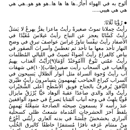
ألوح به في الهواء أجأرُ..ها ها ها ها..هو هو هو..هي هي
هي هي هييي.....
● رُؤْيَا ثْلَاثَا:
رأيتُ حِملانا تموتُ صغيرةً رأيتُ ماعزا يفرُّ يهرعُ لا يَسَلُ
رأيتُ كَسَّابًا يعجز عن النباح رأيتُ غيلاسَ مُقَيَّدًا في
الأصفاد رأيتُ تيفْسا تناورُ غِراسَ عواصفَ تبرق في وضحِ
النهار تأخذ معها ما تأخذ ثم تغطسُ وأسرابَ آلصقور في
بياض كالفراغ رأيتُ أضواءً تَصيتُ في الليالي المُظلمات
رأيتُ عمّتي تَنُوحُ آآآمُوحَنْدْ آوْمَا(٩)رَأيْتُ آلغذاب يهيمُ
وآلغياب في آلسحاب رأيت صفير(طاب)(١٠)في شهقات
آب رأيتُ وُجوهَ آلسراة مثل أنوار آلظلالِ يَسيحون في
آلسراب كيراع الحباحب يُهمهمونَ يتسامرونَ رأيتُ طَيْريَ
النَّافقَ يُرفرفُ بالجناح فويق الأسْطُح أعلى الشُّجَيْراتِ
رأيتُ والد والدي صاعدًا عقبةَ آلوهاد حَيًّا يُرْزَقُ مايزال
قَويًّا يلهثُ في وجه أنياب آلمَنايا يَصرخُ في جمود آلواقفينَ
عندَ رأسه لا يسمعونَ صيحتَه الصادحةَ سَمِعْتُهُ يَهمسُ
يلفظُ آخرَ الحشرجاتِ آلمُدماة سَمعتُ ظلي كسحلِّية
آلبراري يخشخشُ خِلْسَةً في بدنه آلعاري رأيتُني أخْرُجُ
مِنْ مسَام عَرَقه نافرًا مُستنفرًا خاطفًا كالبرق الخُلَّبِ