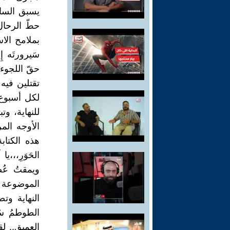
يسبق الساع
حطّ الرحال
بملامح الاس
سَيرورتَه إ
حقّ اللجوء ال
تقتلين فيه 
لكل أسبوع،و
للنهاية، وت
الأوجه الم
هذه الكتا
الحَوَرِ،،،يا
ويمقتُ عُض
الموضوعة ع
النهاية وتص
الطوطمُ سُخْ
العميق.. لق