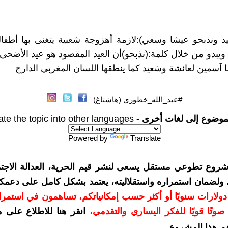
عيد ونذبحو عيشا وسعي):لازمة أهزوجة شعبية يتغنى بها أطف
 ويبدو من خلال كلمة:(نذبحو)أن العيد المقصود هو عيد الأضحى،
ا آسمين لعائشة وسَعيد كما ينطقها اللسان المغربي الدارج
#عبد_الله_خطوري (هاشتاغ)
موضوع إلى لغات أخرى -
ate the topic into other languages
Powered by
Translate
شروع تطوعي مستقل يسعى لنشر قيم الحرية، العدالة الاجتم
. ولضمان استمراره واستقلاليته، يعتمد بشكل كامل على دعمك
دعمكم بمبلغ 10 دولارات سنويًا أو أكثر حسب إمكانياتكم، تساهمون في استم
وتًا قويًا للفكر اليساري والتقدمي
،
انقر هنا للاطلاع على 
م هذا المشروع
.