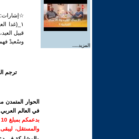
☆إشارات:
١_(غدا ال
قبيل العيد،
وسْعيدْ فهم
المزيد.....
ترجم ال
الحوار المتمدن م
في العالم العربي
ب
والمستقل، ليبقى ص
والمشاركة في دع