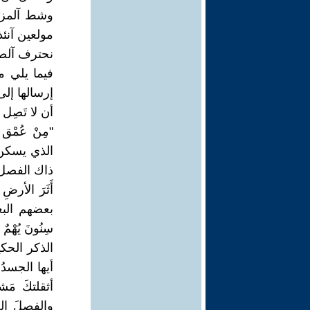
وشط آلمزار
مولعين آنئذ
نحترف آلصبر
فيما يلي م
إرسالها إلى
أن لا تَصِل 
"مِنْ عُمْق ا
الذي يسكن ال
ذاك الفصل، أ
أَثَرَ الأرضِ
سِنُونَ يُهْ
الذكر الحكيم
أيها الجسدُ أش
أثقلتكَ مَ
والفصلَ الج