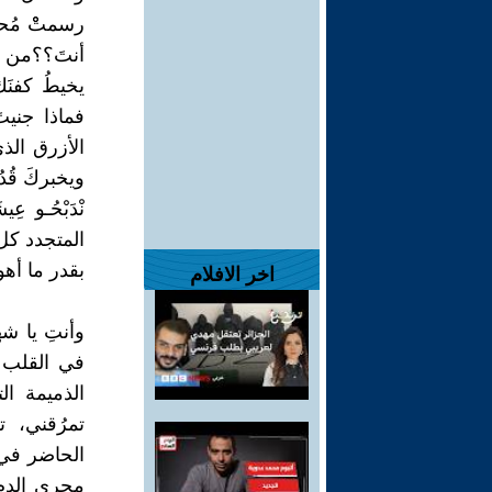
رسمتْْ مُحيّ
أنتَ؟؟من أي
يخيطُ كفنَك؟
فماذا جنيت
الأزرق الذي 
ويخبركَ قُدُ
نْدَبْحُـو عِ
المتجدد كل لي
بقدر ما أهوا
اخر الافلام
وأنتِ يا ش
في القلب من
الذميمة ال
تمرُقني، 
الحاضر في ا
مجرى الدم ا