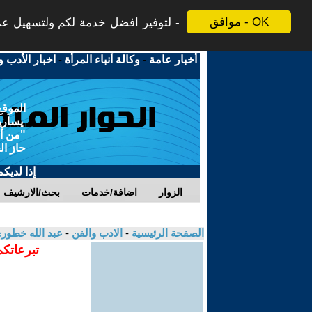
موافق - OK
لتوفير افضل خدمة لكم ولتسهيل عملي
أخبار عامة
-
وكالة أنباء المرأة
-
اخبار الأدب و
الموقع
يسارية
"من أج
حاز ال
إذا لديك
الزوار
اضافة/خدمات
بحث/الارشيف
الصفحة الرئيسية
-
الادب والفن
-
عبد الله خطور
تبرعاتكم