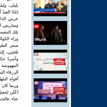
بليلى، ولي
(غَدّا العيدْ
عرس الذاكرة
ومتاريس ال
تلك البنفسج
وراء الكوال
ضجر الطيرا
تَعْجَبِي، إ
وأسردُ حكا
المهووسة شا
الزرقاء الت
أفواه البله
وربما كان ال
أعْلَنَ لجف
عناء..فالحب