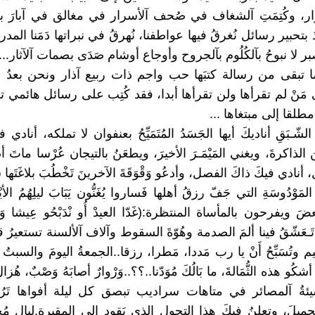
، وكُتِمَتِ آلشغاف في صُحف آلأسرار في مغالق في آبارَ بلا ق
 بتحبير رسائل نُغرقُ فيها عواطفنا، نُهرقُ في نبراتها دَمَنا المد
 لا نبوحُ بآلكُلُوم بآلجروح وأوجاع أوشام صَدَى بصمات آلآثار...
ا تبقى من رسالة كتبَها حب واجم ذات ربيع آذار ونحن بعدُ 
 مَنْ لم تقرأها ولن تقرأها أبدا، فقد كُتِب على رسائل هائمي 
مطلقا إلى مبتغاها ...
لشّـبَقِ أناديكَ أيها الجَسَدُ المُتَمَيِّحُ بعنفوان لا تملكه، أنادي في
ذاكرةَ، ويغني المَيْمَـرَ الأخيرَ، ويطعَنُ بالتيجان عُرْسا ماتَ أ
نادي فيكَ ذاكَ الفصل، وأدعُو وَقْوَقَةَ الآخرينَ تَخْطُبَ بلاغَتَها سِ
 المَوْدُوسَةِ التي جَفّ رزقُ أهلها فَساروا يُغَنُّون يَبَابَ ليلِهُمُ الأي
مٌ تَـعَشّقُ فينا ألمَ الصدمة وهُوّةَ السقوط وآلاف آلألسنة تستعيرُ ق
 وتُسَبِّحُ أَنْ يا رب مَددا، مَطرا، رزقا..الجمعةُ اليومَ والسبتُ غد
كُو هذه الثُّمَالةَ، ما بَالُكَ مُوَدّنا..؟؟..وَرْوارٌ أصابَهُ وَصْبٌ، هُزال
شيئةُ آلمصائر في متاهات سراديب تبصق كل ليلة أفواها تَرُو
ميلَ، وتعلنُ فيكَ هذا التحول الذي يَقود الى المقبرة.ليالٍ مُحْ