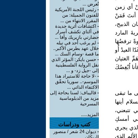
تُعرض ...
مِنْ أي زمن
-
رئيس اللجنة الأمريكية
تَ فَمَنْ
للفنون الجميلة: من
المقرر الانتهاء من ...
ان الذبيح،
-
اكتشافات أثرية جديدة
في ألتاي تكشف أسرار
ةَ المارد
حضارتي بازيريك وأفا ...
ةً ترفضُهَا
-
لم يرغب أحد في نيله
خلال عهد بطرس الأكبر..
 العيدْ أُو
ما قصة -وسام السك ...
َمِّ الغثيان
-
حسن بايكر: المؤثر الذي
نقل الرواية الفلسطينية
ا اُبْغِضُكَ
إلى -جيل زد- و ...
-
-لا حاجة للاستيراد هذا
الموسم-.. سوريا تحقّق
الاكتفاء الذاتي ...
ى ما تبقى
-
قاليباف: لسنا بحاجة إلى
مزيد من الدبلوماسية
سلام أيتها
المسرحية
ي تتبعني،
المزيد.....
شي أمسكِ
كتب ودراسات
الذي يجري
-
ديوان 24 شعر / منصور
الألم الذي
الريكان