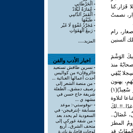
-
اَلْحَرْطَانِي
َرَار.كنا
-
عْمَارَةْ لَبْلَادْ
رار، نصمتُ
-
اَلْقَمَرُ آلدَّامِي
-
طَيْفُهَا
-
مُجَرَّدُ غَفْوَةٍ لَا غَيْر
-
رَبيعُ آلْهَفَوَاتِ
صغار، رام
تلك آلسنين
المزيد.....
كَ الوَشْمَ
اخبار الأدب والفن
صحابُهُ منذ
-
نسرين طافش تستعيد
جلا يُبْقِي
«الروقان» من كواليس
أحدث أعمالها الغنائية ...
ْهَمِ، يهنون
-
من منصة الشعر إلى
رصيف دمشق.. الطفلة
بعضهم البعضَ ويفرحون بالمأساة المنتظرة:(غَدّا العيدْ أُو نْدَبْحُو عِيشا وَ سْعِيدْ)(١)
شريفة حاج حسن في
ناعا لتلاوة
مشهد ي ...
-
-نوفوستي-: موعد
ًا..!!..لكَ
مسابقة -إنترفيجن- في
ٌ، عُضَالٌ..
السعودية لم يحدد بعد
-
من شقة غوركي إلى
مُ المطرَ
متحف الشرق.. أربع
مِقَاتٌ قد
لوحات قاجارية نادرة