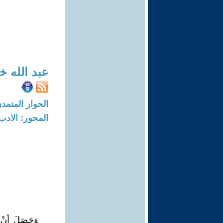
عبد الله 
الحوار المتمدن-العدد: 7444 - 22
المحور: الادب
وَحَصَلَ أَن