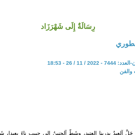
رِسَالَةٌ إِلَى شَهْرَزَاد
خطوري
20 / 11 / 26 - 18:53
 والفن
ْ حَلَّ آلعيدُ بدربنا العتيد، وشَطّ آلحنينُ إلى حبيب ناءَ بعيدا، ش