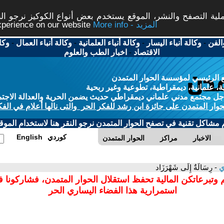
ة التصفح والنشر، الموقع يستخدم بعض أنواع الكوكيز نرجو النق
More info - المزيد
experience on our website
الفن
-
وكالة أنباء اليسار
-
وكالة أنباء العلمانية
-
وكالة أنباء العمال
-
وكا
الاقتصاد
-
اخبار الطب والعلوم
 الرئيسي لمؤسسة الحوار المتمدن
، علمانية، ديمقراطية، تطوعية وغير ربحية
ل مجتمع مدني علماني ديمقراطي حديث يضمن الحرية والعدالة الاجتم
حوار المتمدن على جائزة ابن رشد للفكر الحر والتى نالها أعلام في الفك
م مشاكل تقنية في تصفح الحوار المتمدن نرجو النقر هنا لاستخدام الموقع
كوردي
English
الاخبار
مراكز
الحوار المتمدن
ي
- رِسَالَةٌ إِلَى شَهْرَزَاد
 وتبرعاتكن المالية تحفظ استقلال الحوار المتمدن، فشاركونا 
استمرارية هذا الفضاء اليساري الحر