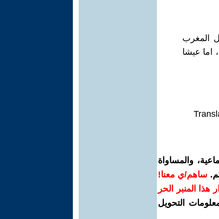
ال المغرب
 اما عيشا
Transl
اعية، والمساواة
م.
ساهم/ي معنا!
رار هذا المنبر الحر
معلومات التحويل