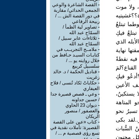
-
القصة الشاعرة والوعي
، ولا موت
الجمعي الحداثي/ مقاربة
ة؟؟غشيتيه
في دور القصة الش ... /
ربيحة الرفاعي
ما تبتلعُ
-
تصاوير لية الظمأ /
تلعُ فيكِ
السمّاح عبد الله
-
ثلاثاءات عابر سبيل /
الأبله الذي
السمّاح عبد الله
-
ملامــح التجريــب في
قتها نهاية
كتابـات السيـد حـافظ من
فيه نقطةً
خلال روايته يو ... /
سلسبيل كريبع
القناع؟لمَ
-
قناديل الحكمة / د. خالد
دعُو فيكِ
زغريت
-
حكاياتْ تَكاد تُنسى / فلاح
ف الأعين
العيفاري
ولا يستكينُ،
-
وعي ـ قصص قصيرة جدا
/ حسين جداونه
و المتاهة
-
ديوان 23 الحاوي
تسيرُ نحو
والعصفور / منصور
الريكان
..لقد بكى
-
كتاب «عين على القصة
القصيرة: تأملات نقدية في
ُ السُّبات
تسع رؤى قصصية م ... /
لكل مجنون
حميد عقبي