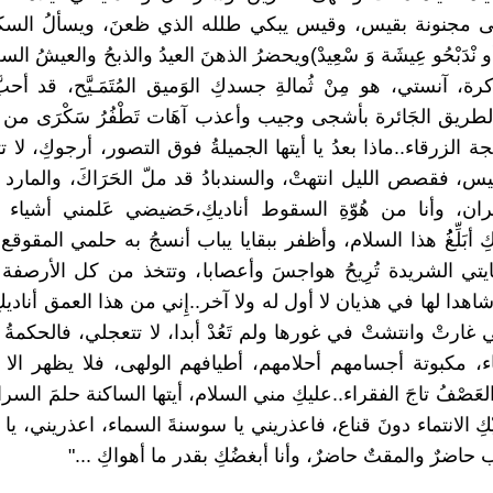
لى مجنونة بقيس، وقيس يبكي طلله الذي ظعنَ، ويسألُ السكنَ أ
 أو نْدَبْحُو عِيشَة وَ سْعِيدْ)ويحضرُ الذهنَ العيدُ والذبحُ والعيشُ ال
، آنستي، هو مِنْ ثُمالةِ جسدكِ الوَميق المُتَمَـيَّح، قد أحبَ
طريق الجَائرة بأشجى وجيب وأعذب آهَات تَطْفُرُ سَكْرَى من 
ة الزرقاء..ماذا بعدُ يا أيتها الجميلةُ فوق التصور، أرجوكِ، لا
يس، فقصص الليل انتهتْ، والسندبادُ قد ملّ الحَرَاكَ، والمارد
ن، وأنا من هُوّةِ السقوط أناديكِ،حَضيضي عَلمني أشياء ك
ِليكِ أبَلِّغُُ هذا السلام، وأظفر ببقايا يباب أنسجُ به حلمي المقو
يتي الشريدة تُرِيحُ هواجسَ وأعصابا، وتتخذ من كل الأرصفة
هدا لها في هذيان لا أول له ولا آخر..إِني من هذا العمق أناديكِ 
ي غارتْ وانتشتْ في غورها ولم تَعُدْ أبدا، لا تتعجلي، فالحكمةُ ت
اء، مكبوتة أجسامهم أحلامهم، أطيافهم الولهى، فلا يظهر الا ذ
عَصْفُ تاجَ الفقراء..عليكِ مني السلام، أيتها الساكنة حلمَ السراب،
نيْكِ الانتماء دونَ قناع، فاعذريني يا سوسنةَ السماء، اعذريني، يا
 حاضرٌ والمقتٌ حاضرٌ، وأنا أبغضُكِ بقدر ما أهواكِ ..."