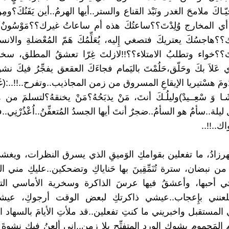
ـاكَ ملامحَ الغدر ونَبْذ القناع والستر..أيها الهرمُ..أين يَفَنُكَ؟و
 المخارج وُلِدْتَ؟؟ساعتُكَ هذه أم ساعاتُ غيرك؟؟مَوْسُونٌ أن
؟هاجسُكَ يعتريكَ فتصغي إِليه، يُعَلِّمُكَ هَمّ المُعْضلةِ والانس
َ؟؟خواء وتطلبُ الامتلاء؟؟!!لازلتَ غِرّا تعشقُ المطلق، سخري
عَلاَ بكَ وحَلّق،حَلُمْتَ باليَمام فجاءَكَ العقعق يفجِّرُ فيكَ نشو
ومَ هسْتيريا الإيقاعِ المسروق من زمن المجاذيب..وتفرح..!!..:(غَدّا
يشَـا وَ سْعِــيدْ)وليلُـكَ أنتَ، مَنْ يذبَحُهُ؟مَنْ يخنقهُ؟لتسلمَ من ه
لة..سأمٌ هو السأمُ..ضجرٌ أنتَ أيها الجسدُ المُتعفِّنُ..اُعْذُرْنِي..فأن
ك..!!..
هرزادُ، ما تفعلين بقوامكِ الوَميقِ الذي يسرق النظرات، ويغش
 نبضان، سترة تُنَمِّقِينَ بها حَناياكِ وتضحكين..عليكِ مني ال
تي أحبها، وأعشقُ فيها عرسَ الذاكرة وسخرية الأماسي الت
تلعنني بإِعجاب..عيشي ذاكرتكِ لبعض الوقت أرجوكِ، عي
لمستقبل واخبريني ما كنتِ تفعلين..قد ملأتِ الأيامَ بالسهاد 
لمَحموم بشوك الورد المتفتِّح بلا زمن..إِني ألعنُ فيكِ نشوةَ 