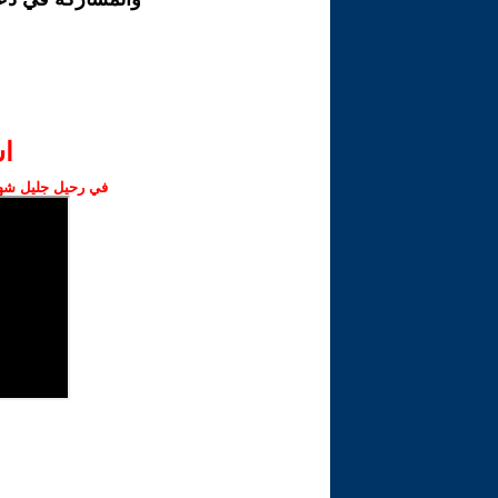
ا‫
في رحيل جليل شهبا