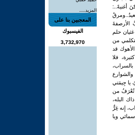
غنيةََ..:
المزيد.....
سعيدُ..ومرقُ
المعجبين بنا على
ّ الأرصفةَ
الفيسبوك
غثيان حلم
 تتكلمي من
3,732,970
 الأهوك قد
ثيرة، فلا
قع بالسراب،
 والشوارع
يا جِيمَتي
ُعْرَفُ من
اك البله،
 إِنه غِرٌّ
 سمائي ويا