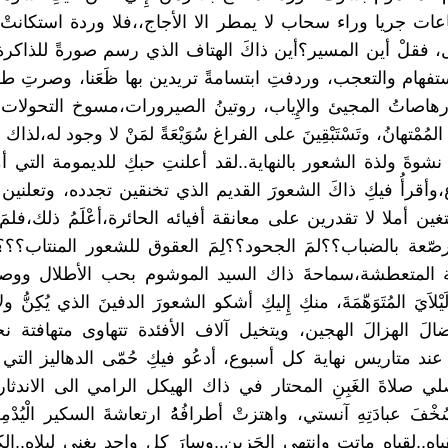
ات جريا وراء سحاب لا يمطر الا الأجاج،،فلا وردة استكانتْ
، فقلْ أين المسير؟أين ذاكَ الهتاف الذي رسم صورةً للذاكر
تفهام والتعجب، وردفتِ ابتسامةً تريدين بها ظَعَنا، وصرتِ طوط
ِرهاصاتُ المجيئ والإِياب، روتينُ الصيرورات،مسوخ التحولات تب
مُمْتهانُ، وتَسْتَبْقِينَ على الفراغ سُوَيْعَةً لمَنْ لا وجود له،لذاك 
نشوةَ ولذة الشعور بالنهاية..لقد أعلنتِ حبكِ للديمومة التي أم
أقرأُ فيكِ ذاكَ الشعورَ القديم الذي تخنقين تجدده، وتعلنين 
بتغين أملا لا تقدرين على معانقة أفيائه الحائرة،أعْلَمُ ذلك،فلمَ 
رصّعة بالضباب؟؟لمَ الجحود؟؟لِمَ العقوق للشعور المنتاب؟؟؟أ
بة المتعطشة،سماحةَ ذاك السيد الموشوم بحب الأطلال ووص
 لَيْلاَيَ المُتَوَهّمَةَ، منكِ إِليكِ أشكو الشعورَ الدفينَ الذي يُكِنُّ 
الَ الهزالَ الهجين، ويتخيل آلاف الأفئدة تتهاوى متهافتة نح
ند متاريس نهاية كل أسبوع، أدعُو فيكِ حُمّى الدهاليز التي 
لي صلاةَ الغَبِنِ المحتار في ذاك الهيكل الرامي الى الاندثار
فَ عبادَتِهِ آنستي، واهتزتْ أطرافُهُُ ارتعاشةَ السكير الْيُدْمِن
ياه..لقياه ماتت وانتهى الحَزين..وسارَ كل واحد يغني ليلاه..ا