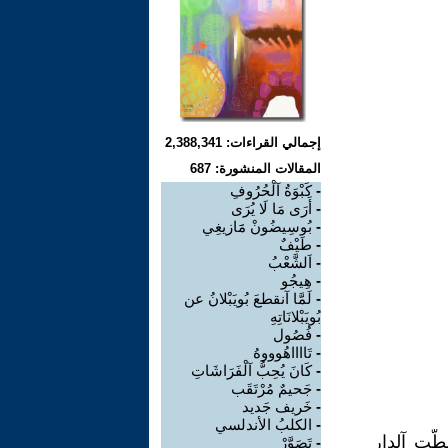
إجمالي القراءات: 2,388,341
المقالات المنشورة: 687
-
كَبْوَةُ آلْحُرُوفِ
-
أَرَى مَا لَا يُرَى
-
بُوسِيضُونْ مََازيغِي
-
طَيْفٌ
-
اَلشَّعْبُ
-
هِيجُو
-
لَمَّا آنقطعَ بُويَبْلانُ عن
بُويَبْلانَاتِهِ
-
فُصُول
-
تَااااهُوووهُ
-
كَانَ يُحِبُّ آلْفَرَاشَاتِ
-
جَحيمٌ مُرْتَقَب
-
خَريف جَديد
-
الكلبُ الأندلسي
َطَّت آلدار
-
تَصَوَّرْ