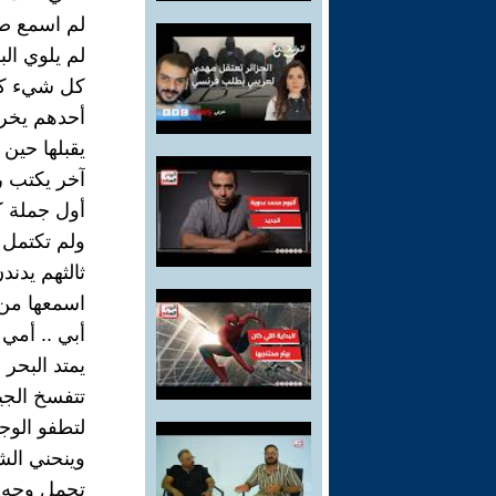
لم اسمع ص
لم يلوي ال
كل شيء كا
أحدهم يخر
يقبلها حين 
آخر يكتب رس
أول جملة كا
ولم تكتمل
ثالثهم يدندن
اسمعها من ب
أبي .. أمي 
يمتد البحر 
تتفسخ الج
لتطفو الوج
وينحني الش
تحمل وجه 