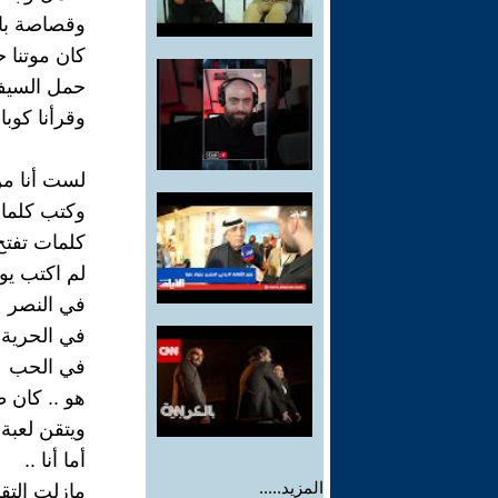
وقصاصة بال
كان موتنا ح
حمل السيف
وقرأنا كوبا
لست أنا م
وكتب كلمات
كلمات تفتح
لم اكتب يوم
في النصر
في الحرية
في الحب
هو .. كان
ويتقن لعبة
أما أنا ..
المزيد.....
مازلت التق