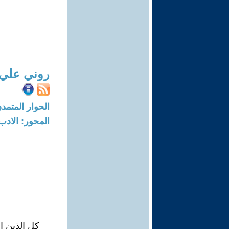
روني علي
الحوار المتمدن-العدد: 7444 - 22
المحور: الادب
كل الذين 