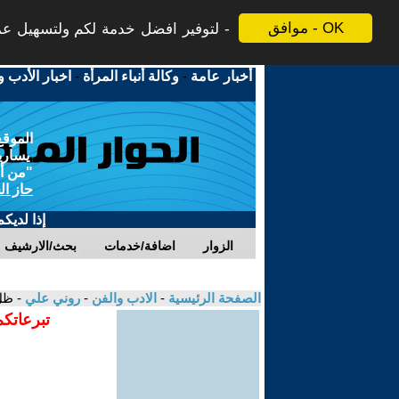
موافق - OK
لتوفير افضل خدمة لكم ولتسهيل عملي
أخبار عامة
-
وكالة أنباء المرأة
-
اخبار الأدب و
الموقع
يسارية
"من أج
حاز ال
إذا لديك
الزوار
اضافة/خدمات
بحث/الارشيف
الصفحة الرئيسية
-
الادب والفن
-
روني علي
- ظل
تبرعاتكم