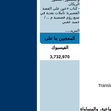
الريكان
-
كتاب «عين على القصة
القصيرة: تأملات نقدية في
تسع رؤى قصصية م ... /
حميد عقبي
المزيد.....
المعجبين بنا على
الفيسبوك
3,732,970
Transl
اعية، والمساواة