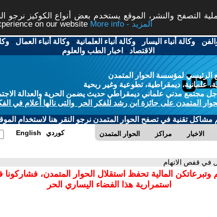
ة التصفح والنشر، الموقع يستخدم بعض أنواع الكوكيز نرجو النق
More info - المزيد
experience on our website
الفن
-
وكالة أنباء اليسار
-
وكالة أنباء العلمانية
-
وكالة أنباء العمال
-
وكا
الاقتصاد
-
اخبار الطب والعلوم
 الرئيسي لمؤسسة الحوار المتمدن
، علمانية، ديمقراطية، تطوعية وغير ربحية
ل مجتمع مدني علماني ديمقراطي حديث يضمن الحرية والعدالة الاجتم
حوار المتمدن على جائزة ابن رشد للفكر الحر والتى نالها أعلام في الفك
م مشاكل تقنية في تصفح الحوار المتمدن نرجو النقر هنا لاستخدام الموقع
كوردي
English
الاخبار
مراكز
الحوار المتمدن
 في قفص الاتهام
 وتبرعاتكن المالية تحفظ استقلال الحوار المتمدن، فشاركونا 
استمرارية هذا الفضاء اليساري الحر