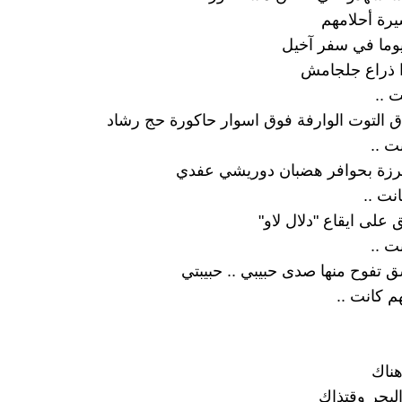
يرة أحلامهم
يوما في سفر آخيل
ا ذراع جلجامش
 ..
اق التوت الوارفة فوق اسوار حاكورة حج رشاد
ت ..
رزة بحوافر هضبان دوريشي عفدي
نت ..
 على ايقاع "دلال لاو"
ت ..
تفوح منها صدى حبيبي .. حبيبتي
م كانت ..
ناك
لبحر وقتذاك