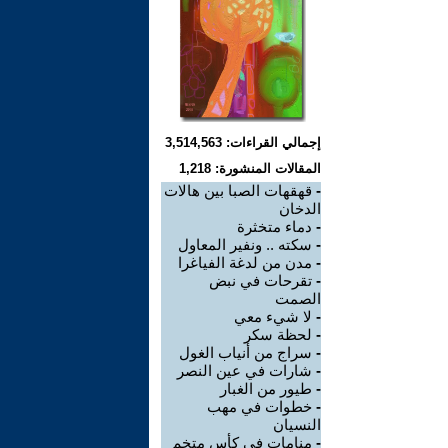
إجمالي القراءات: 3,514,563
المقالات المنشورة: 1,218
-
قهقهات الصبا بين هالات
الدخان
-
دماء متخثرة
-
سكته .. ونفير المعاول
-
مدن من لدغة الفياغرا
-
تقرحات في نبض
الصمت
-
لا شيء معي
-
لحظة سكر
-
سراج من أنياب الغول
-
شارات في عين النصر
-
طيور من الغبار
-
خطوات في مهب
النسيان
-
منامات في كأس متخم