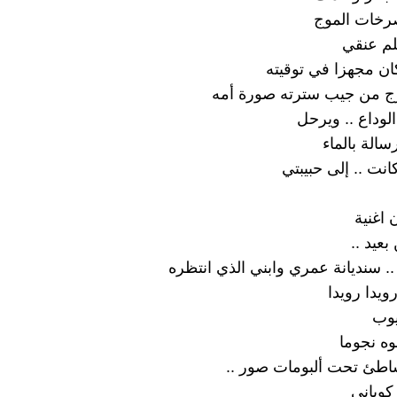
رخات الموج
بلم عنقي
ن مجهزا في توقيته
ج من جيب سترته صورة أمه
الوداع .. ويرحل
الة بالماء
نت .. إلى حبيبتي
 اغنية
عيد ..
.. سنديانة عمري وابني الذي انتظره
رويدا رويدا
يوب
وه نجوما
اطئ تحت ألبومات صور ..
كوباني