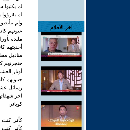
لم يكتبوا س
لم يقرؤوا 
ولم يتأبطو
اخر الافلام
عيونهم كانت
ملبدة بأور
أحذيتهم كان
مناديل مط
حنجرتهم كا
أوتار العشق
جيبوبهم كان
رسائل عشق 
آخر شهقاته
كوباني
كأني كنت ه
كأني كنت ا