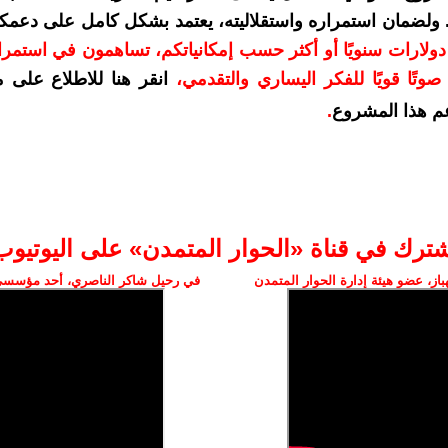
. ولضمان استمراره واستقلاليته، يعتمد بشكل كامل على دعمك
دعمكم بمبلغ 10 دولارات سنويًا أو أكثر حسب إمكانياتكم، تساهمون في استم
وتًا قويًا للفكر اليساري والتقدمي
،
انقر هنا للاطلاع على 
م هذا المشروع
.
شترك في قناة «الحوار المتمدن» على اليوتيوب
ز، عضو هيئة إدارة الحوار المتمدن
في رحيل شاكر الناصري، أحد مؤسسي 