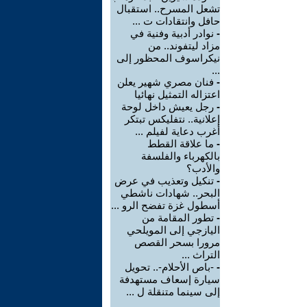
تشعل المسرح.. استقبال
حافل وانتقادات ت ...
-
نوادر أدبية وفنية في
مزاد ليتفوند.. من
نيكراسوف المحظور إلى
...
-
فنان مصري شهير يعلن
اعتزاله التمثيل نهائيا
-
رجل يعيش داخل لوحة
إعلانية.. نتفليكس تبتكر
أغرب دعاية لفيلم ...
-
ما علاقة القطط
بالكهرباء والفلسفة
والأدب؟
-
تنكيل وتعذيب في عرض
البحر.. شهادات ناشطي
أسطول غزة تفضح الرو ...
-
تطور المقامة من
اليازجي إلى المويلحي
مرورا بسحر القصص
التراث ...
-
-باص الأحلام-.. تحويل
سيارة إسعاف مستهدفة
إلى سينما متنقلة ل ...