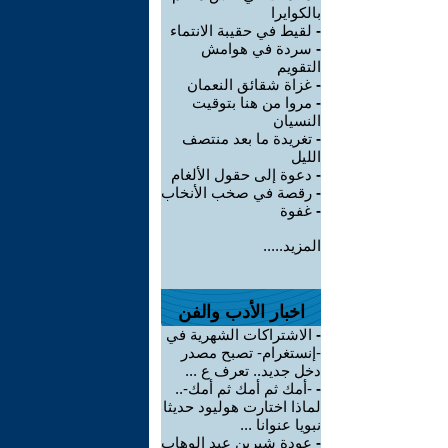
بالكوايرا
-
لقيط في حقيبة الانتماء
-
سردة في هوامش
التقويم
-
غزاة شقائق النعمان
-
مروا من هنا بتوقيت
النسيان
-
تغريدة ما بعد منتصف
الليل
-
دعوة إلى حقول الألغام
-
رقصة في صخب الأنخاب
-
غفوة
المزيد.....
اخبار الأدب والفن
-
الاشتراكات الشهرية في
-إنستغرام- تصبح مصدر
دخل جديد.. تعرف ع ...
-
-أمك ثم أمك ثم أمك-..
لماذا اختارت هوليود حديثا
نبويا عنوانا ...
-
عودة شيرين عبد الوهاب