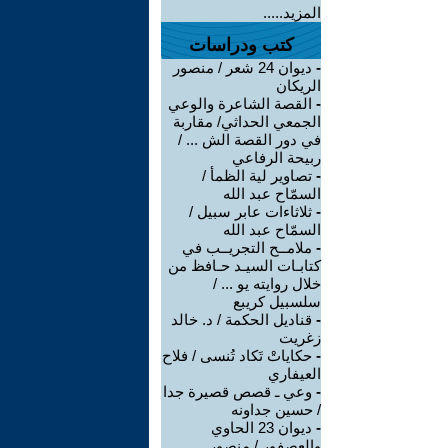
المزيد.....
كتب ودراسات
-
ديوان 24 شعر / منصور
الريكان
-
القصة الشاعرة والوعي
الجمعي الحداثي/ مقاربة
في دور القصة الش ... /
ربيحة الرفاعي
-
تصاوير لية الظمأ /
السمّاح عبد الله
-
ثلاثاءات عابر سبيل /
السمّاح عبد الله
-
ملامــح التجريــب في
كتابـات السيـد حـافظ من
خلال روايته يو ... /
سلسبيل كريبع
-
قناديل الحكمة / د. خالد
زغريت
-
حكاياتْ تَكاد تُنسى / فلاح
العيفاري
-
وعي ـ قصص قصيرة جدا
/ حسين جداونه
-
ديوان 23 الحاوي
والعصفور / منصور