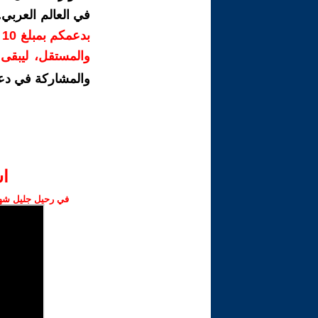
في العالم العربي
ب
والمستقل، ليبقى ص
والمشاركة في دع
ا‫
في رحيل جليل شهبا