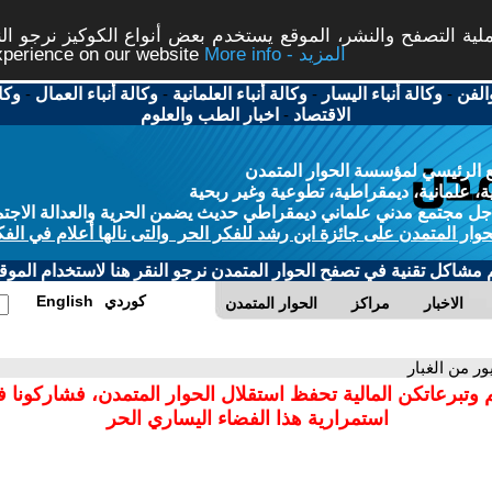
ة التصفح والنشر، الموقع يستخدم بعض أنواع الكوكيز نرجو النق
More info - المزيد
experience on our website
الفن
-
وكالة أنباء اليسار
-
وكالة أنباء العلمانية
-
وكالة أنباء العمال
-
وكا
الاقتصاد
-
اخبار الطب والعلوم
 الرئيسي لمؤسسة الحوار المتمدن
، علمانية، ديمقراطية، تطوعية وغير ربحية
ل مجتمع مدني علماني ديمقراطي حديث يضمن الحرية والعدالة الاجتم
حوار المتمدن على جائزة ابن رشد للفكر الحر والتى نالها أعلام في الفك
م مشاكل تقنية في تصفح الحوار المتمدن نرجو النقر هنا لاستخدام الموقع
كوردي
English
الاخبار
مراكز
الحوار المتمدن
ور من الغبار
 وتبرعاتكن المالية تحفظ استقلال الحوار المتمدن، فشاركونا 
استمرارية هذا الفضاء اليساري الحر