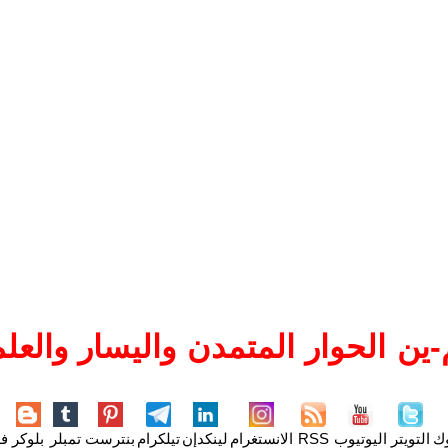
ين الحوار المتمدن واليسار والعلم
وك
التويتر
اليوتيوب
RSS
الانستغرام
لينكدإن
تيلكرام
بنترست
تمبلر
بلوكر
فل