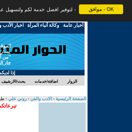
موافق - OK
لتوفير افضل خدمة لكم ولتسهيل عملي
أخبار عامة
-
وكالة أنباء المرأة
-
اخبار الأدب و
الموقع
يسارية
"من أج
حاز ال
إذا لديك
الزوار
اضافة/خدمات
بحث/الارشيف
الصفحة الرئيسية
-
الادب والفن
-
روني علي
- طي
تبرعاتكم