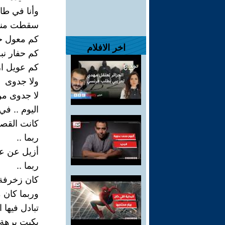
وأنا في طاب
سقطت مني
كم معول حم
اخر الافلام
كم حفار نب
كم عويل ا
ولا جدوى
لا جدوى من
اليوم .. 
كانت القصي
ربما ..
أزيل عن عي
ربما ..
كان زخرفة 
وربما كان 
تبادل فيها
بكيت برهة 