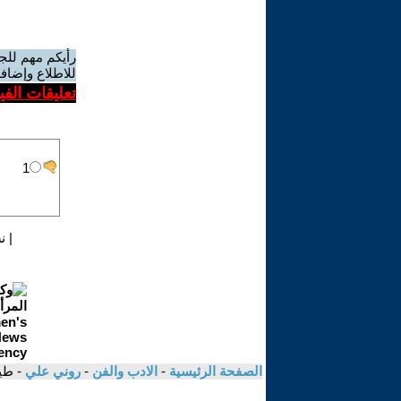
رأيكم مهم للج
للاطلاع وإضافة
تعليقات الف
|
ن
الصفحة الرئيسية
-
الادب والفن
-
روني علي
- طي