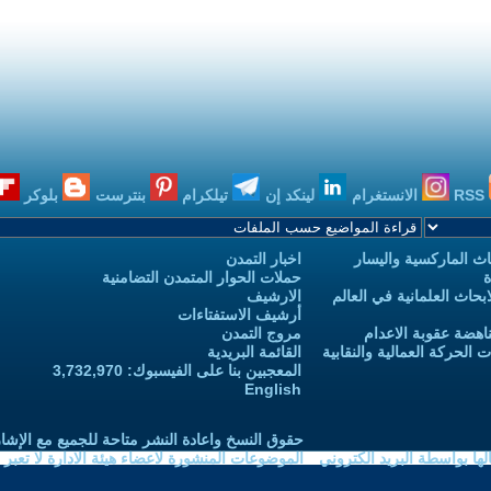
RSS
الانستغرام
لينكد إن
تيلكرام
بنترست
بلوكر
ث الماركسية واليسار
اخبار التمدن
ة
حملات الحوار المتمدن التضامنية
حاث العلمانية في العالم
الارشيف
أرشيف الاستفتاءات
اهضة عقوبة الاعدام
مروج التمدن
الحركة العمالية والنقابية
القائمة البريدية
المعجبين بنا على الفيسبوك: 3,732,970
English
حقوق النسخ واعادة النشر متاحة للجميع مع الإشا
ا بواسطة البريد الكتروني
الموضوعات المنشورة لاعضاء هيئة الادارة لا تعبر