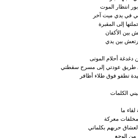
ور انتظار الموت
 في يدي ميت آخر
لتها إلى المقبرة
ش بين الأكفان
رتعش بين يدي
 دغدغة أحلام الموتى
في طريق عودتي إلى مسرح سقطتي
دة تطفو فوق طلاء أظافر
ني الكلمات
لقاء ما
مخلفات معركة
 العشاق حربهم بكلماتي
من الوجع