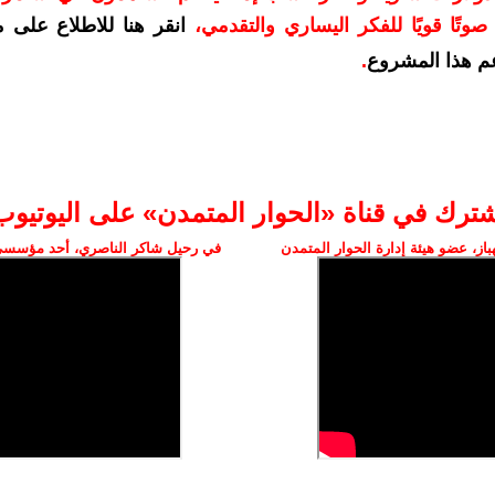
وتًا قويًا للفكر اليساري والتقدمي
،
انقر هنا للاطلاع على 
م هذا المشروع
.
شترك في قناة «الحوار المتمدن» على اليوتيوب
ز، عضو هيئة إدارة الحوار المتمدن
في رحيل شاكر الناصري، أحد مؤسسي 