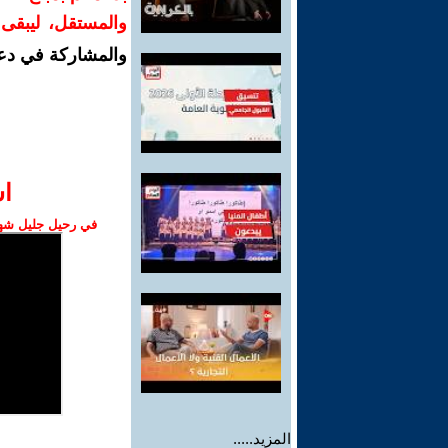
والمستقل، ليبقى ص
والمشاركة في دع
ا‫
في رحيل جليل شهبا
المزيد.....