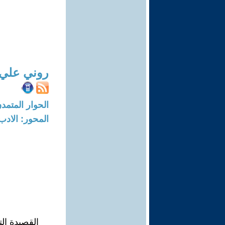
روني علي
الحوار المتمدن-العدد: 7303 - 2
المحور: الادب
القصيدة الت