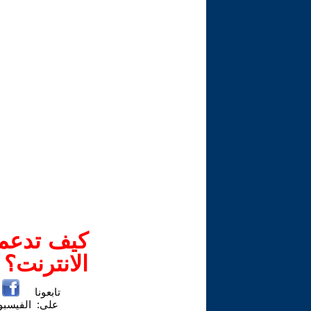
كيف تدعم-
الانترنت؟
تابعونا
على:
الفيسب