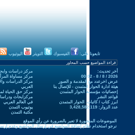
تابعونا على:
الفيسبوك
التويتر
اليوتيوب
أخر تحديث:
مركز دراسات وابحا
2026 / 8 / 8 - 00:02
مركز مساواة المرأ
عرض اخرعدد مع المقدمة و الصور
مركز الدراسات والاب
هيئة ادارة الحوار المتمدن - للإتصال بنا
العربي
إحصائيات مؤسسة الحوار المتمدن
مركز حق الحياة لمن
قواعد النشر
مركزابحاث ودراسات 
ابرز كتاب / كاتبات الحوار المتمدن
في العالم العربي
عدد الزوار: 3,428,582,119
يوتيوب التمدن
مكتبة التمدن
الموضوعات المنشورة لا تعبر بالضرورة عن رأي الموقع
نرجو استخدام نظام إضافة المواضيع في إرسال المواضيع وعدم إرساله