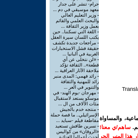
حرام- تنشر على جدار
معهد موسيقي في دم ...
-
وزير التعليم العالي
والبحث العلمي والقائم
بعمل وزير الثقافة ...
-
اللغة التي تسكننا.. حين
يكتب اللسان سيرة العقل
-
مراجعات جديدة تكشف
حقيقة فشل الاستخبارات
الغربية في ألبانيا ...
-
«لن نتخلى عن أي
قطعة».. الثقافة تؤكد
ملاحقة الآثار العراقية ...
-
رائد فهمي: المدى منبر
رائد للمهنية والثقافة
والتنوير في العر ...
Transl
-
مهرجان -يوم الهند- في
موسكو يستعد لاستقبال
مئات الآلاف من ال ...
-
منتجه خدم بالجيش
الإسرائيلي.. ما قصة حملة
اعية، والمساواة
مقاطعة فيلم -سبايد ...
-
نسرين طافش تستعيد
م.
ساهم/ي معنا!
«الروقان» من كواليس
رار هذا المنبر الحر
أحدث أعمالها الغنائية ...