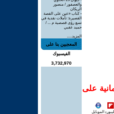
والعصفور / منصور
الريكان
-
كتاب «عين على القصة
القصيرة: تأملات نقدية في
تسع رؤى قصصية م ... /
حميد عقبي
المزيد.....
المعجبين بنا على
الفيسبوك
3,732,970
انية على
يبورد
الموبايل