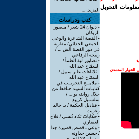
معلومات التحويل
المزيد.....
كتب ودراسات
-
ديوان 24 شعر / منصور
الريكان
-
القصة الشاعرة والوعي
الجمعي الحداثي/ مقاربة
في دور القصة الش ... /
ربيحة الرفاعي
-
تصاوير لية الظمأ /
السمّاح عبد الله
الحوار المتمدن
-
ثلاثاءات عابر سبيل /
السمّاح عبد الله
-
ملامــح التجريــب في
كتابـات السيـد حـافظ من
خلال روايته يو ... /
سلسبيل كريبع
-
قناديل الحكمة / د. خالد
زغريت
-
حكاياتْ تَكاد تُنسى / فلاح
العيفاري
-
وعي ـ قصص قصيرة جدا
/ حسين جداونه
-
ديوان 23 الحاوي