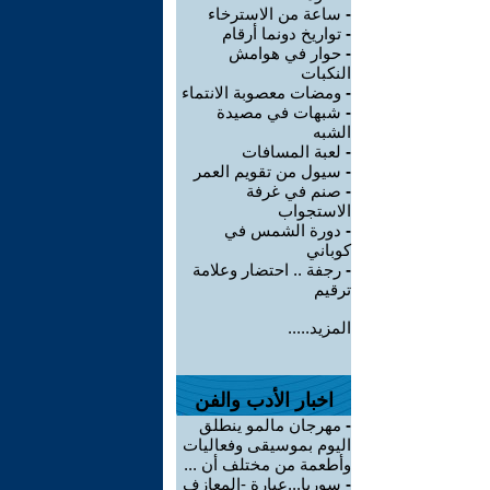
-
ساعة من الاسترخاء
-
تواريخ دونما أرقام
-
حوار في هوامش
النكبات
-
ومضات معصوبة الانتماء
-
شبهات في مصيدة
الشبه
-
لعبة المسافات
-
سيول من تقويم العمر
-
صنم في غرفة
الاستجواب
-
دورة الشمس في
كوباني
-
رجفة .. احتضار وعلامة
ترقيم
المزيد.....
اخبار الأدب والفن
-
مهرجان مالمو ينطلق
اليوم بموسيقى وفعاليات
وأطعمة من مختلف أن ...
-
سوريا...عبارة -المعازف