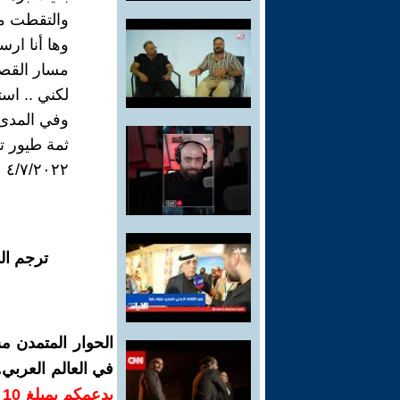
والتقطت من
وها أنا ار
مسار القصي
لكني .. است
وفي المدى 
ثمة طيور ت
٤/٧/٢٠٢٢
ترجم ال
الحوار المتمدن م
في العالم العربي
ب