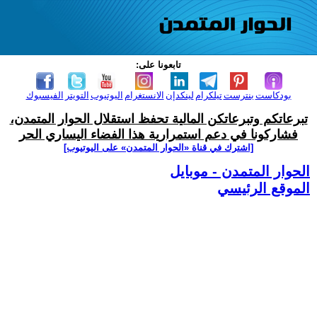
تابعونا على:
بودكاست
بنترست
تيلكرام
لينكدإن
الانستغرام
اليوتيوب
التويتر
الفيسبوك
تبرعاتكم وتبرعاتكن المالية تحفظ استقلال الحوار المتمدن،
فشاركونا في دعم استمرارية هذا الفضاء اليساري الحر
[اشترك في قناة ‫«الحوار المتمدن» على اليوتيوب]
الحوار المتمدن - موبايل
الموقع الرئيسي