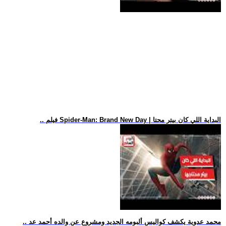
.. فيلم Spider-Man: Brand New Day | البداية اللي كان بيتر محتا
.. محمد عدوية يكشف كواليس ألبومه الجديد ومشروع عن والده أحمد عد