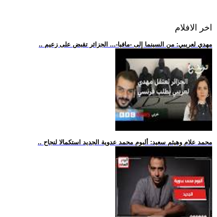
اخر الافلام
.. مهدي لعريبي: من السينما إلى -مافيا-... الجزائر تقبض على زعيم
.. محمد علام وهيثم سعيد: ألبوم محمد عدوية الجديد استكمالا لنجاح