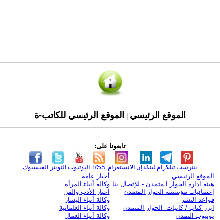
الموقع الرئيسي
الموقع الرئيسي للكاتب-ة
|
تابعونا على:
بنترست
تيلكرام
لينكدإن
الانستغرام
RSS
اليوتيوب
التويتر
الفيسبوك
الموقع الرئيسي
أخبار عامة
هيئة ادارة الحوار المتمدن - للإتصال بنا
وكالة أنباء المرأة
إحصائيات مؤسسة الحوار المتمدن
اخبار الأدب والفن
قواعد النشر
وكالة أنباء اليسار
ابرز كتاب / كاتبات الحوار المتمدن
وكالة أنباء العلمانية
يوتيوب التمدن
وكالة أنباء العمال