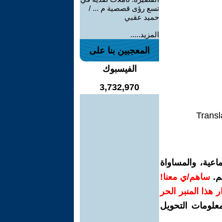
تسع رؤى قصصية م ... /
حميد عقبي
المزيد.....
المعجبين بنا على
الفيسبوك
3,732,970
Transl
اعية، والمساواة
م.
ساهم/ي معنا!
رار هذا المنبر الحر
معلومات التحويل