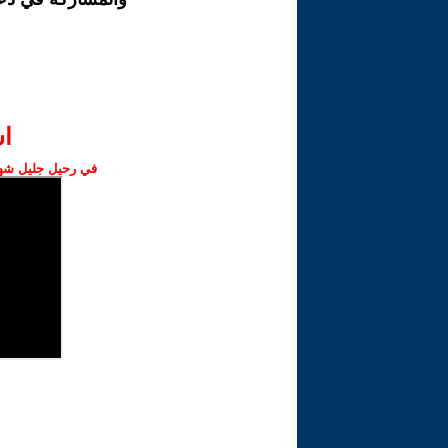
ا‫
في رحيل جليل شهبا