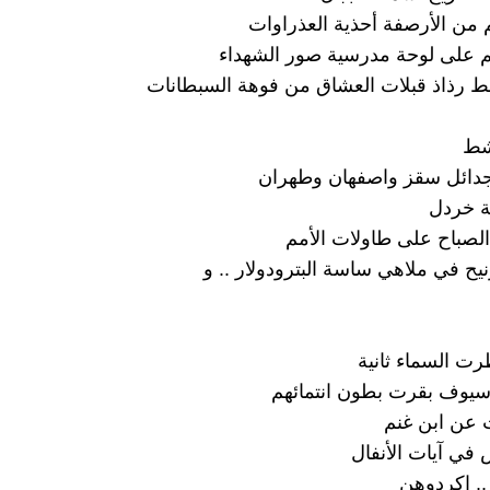
من الأرصفة أحذية العذراوات
على لوحة مدرسية صور الشهداء
 رذاذ قبلات العشاق من فوهة السبطانات
شط
دائل سقز واصفهان وطهران
ة خردل
 الصباح على طاولات الأمم
نيح في ملاهي ساسة البترودولار .. و
رت السماء ثانية
سيوف بقرت بطون انتمائهم
عن ابن غنم
ي آيات الأنفال
. اكردوهن