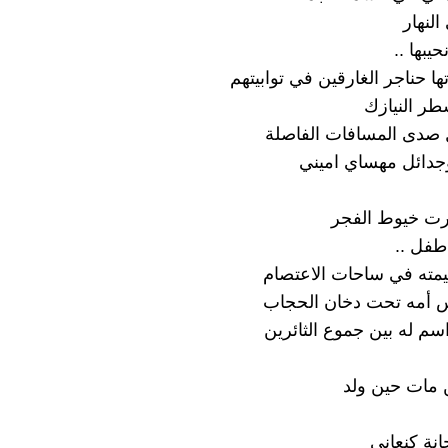
لنهار
يبها ..
ها حناجر الغارقين في توابيتهم
طر النيازك
يل صدى المسافات الفاصلة
جدائل مهساي اميني
هارت خيوط الفجر
طفل ..
ته في ساحات الاعتصام
س أمه تحت دخان الحجاب
م له بين جموع الثائرين
 مات حين ولد
انة كنعاني