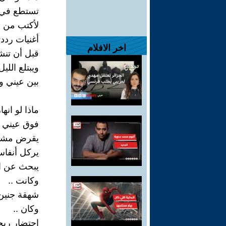
تستطع في ا
لأكتب من نح
أغنيات رددت
اخر الافلام
قبل أن تنش
ويبتلع الل
بين عيني و
ماذا لو ان
فوق عيني 
يقرض مشيم
يركل أنفا
يبحث عن اس
وكانت ..
شهقة جنين
وكان ..
احتضار ريح