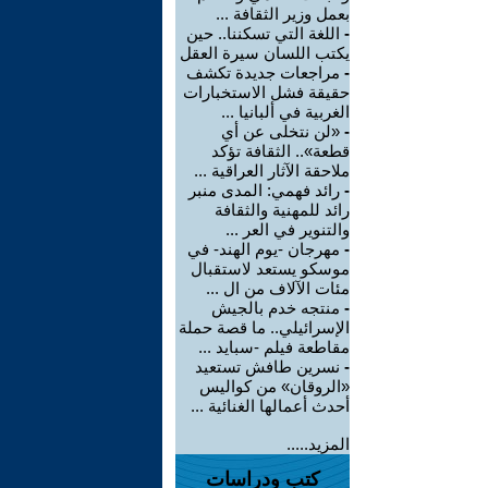
بعمل وزير الثقافة ...
-
اللغة التي تسكننا.. حين
يكتب اللسان سيرة العقل
-
مراجعات جديدة تكشف
حقيقة فشل الاستخبارات
الغربية في ألبانيا ...
-
«لن نتخلى عن أي
قطعة».. الثقافة تؤكد
ملاحقة الآثار العراقية ...
-
رائد فهمي: المدى منبر
رائد للمهنية والثقافة
والتنوير في العر ...
-
مهرجان -يوم الهند- في
موسكو يستعد لاستقبال
مئات الآلاف من ال ...
-
منتجه خدم بالجيش
الإسرائيلي.. ما قصة حملة
مقاطعة فيلم -سبايد ...
-
نسرين طافش تستعيد
«الروقان» من كواليس
أحدث أعمالها الغنائية ...
المزيد.....
كتب ودراسات