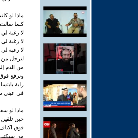
ماذا لو كا
كلما سالت 
لا رغبة لي
لا رغبة لي
لا رغبة لي
لنرحل من ه
من الدم إل
ونرفع فوق ا
راية بابتس
في عيني س
ماذا لو س
حين تلقين 
فوق اكتاف 
من سيكتب ل