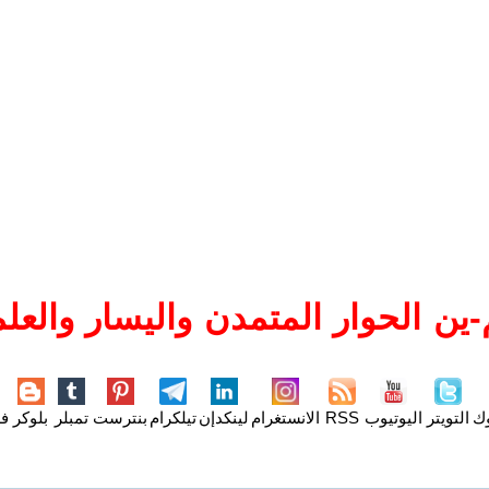
ين الحوار المتمدن واليسار والعلم
وك
التويتر
اليوتيوب
RSS
الانستغرام
لينكدإن
تيلكرام
بنترست
تمبلر
بلوكر
فل