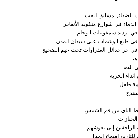
نت الضفائر مشانق الحب
الدماء في شوارع منكوبة الأنفاس
 في ترديد سمفونيات الوحام
 في طبع الوشمات على سيقان المدن
 في جز جدائل العذراوات تحت خيم الضجيج
نا
ى الدم
ثداء الحرية
امة طفل
نندج
قط الناي من فم الشمس
الجنازات
الزاحفين إلى نعوشهم
لتاريخ اسماء الجبال