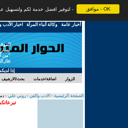
موافق - OK
لتوفير افضل خدمة لكم ولتسهيل عملي
أخبار عامة
-
وكالة أنباء المرأة
-
اخبار الأدب و
الموقع
يسارية
"من أج
حاز ال
إذا لديك
الزوار
اضافة/خدمات
بحث/الارشيف
الصفحة الرئيسية
-
الادب والفن
-
روني علي
- دم
تبرعاتكم