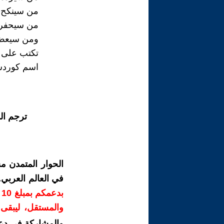
من سينكح 
من سيحفر 
ومن سيعض ع
تكتب على ج
اسم كوردس
ترجم ال
الحوار المتمدن م
في العالم العربي
ب
والمستقل، ليبقى ص
والمشاركة في دع