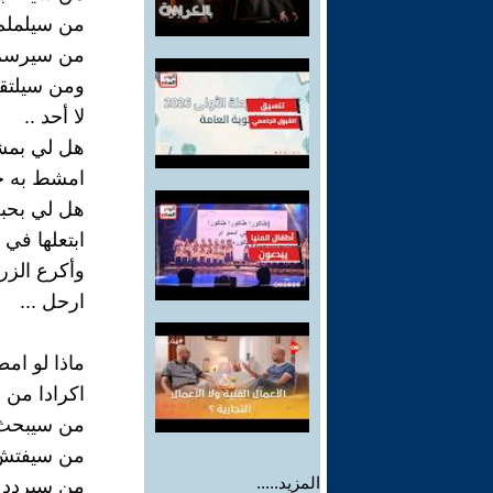
من سيلملم 
من سيرسم 
ومن سيلتقط
لا أحد ..
هل لي بم
امشط به ج
هل لي بحب
ابتعلها في
وأكرع الزر
ارحل ...
ماذا لو امط
اكرادا من 
من سيبحث 
من سيفتش ف
المزيد.....
من سيردد .