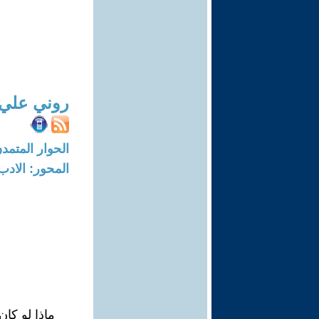
روني علي
الحوار المتمدن-العدد: 7399 - 22
المحور: الادب
ماذا لو كا