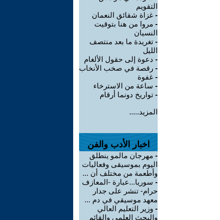
التقويم
-
غزاة شقائق النعمان
-
مروا من هنا بتوقيت
النسيان
-
تغريدة ما بعد منتصف
الليل
-
دعوة إلى حقول الألغام
-
رقصة في صخب الأنخاب
-
غفوة
-
ساعة من الاسترخاء
-
تواريخ دونما أرقام
المزيد.....
اخبار الأدب والفن
-
مهرجان مالمو ينطلق
اليوم بموسيقى وفعاليات
وأطعمة من مختلف أن ...
-
سوريا...عبارة -المعازف
حرام- تنشر على جدار
معهد موسيقي في دم ...
-
وزير التعليم العالي
والبحث العلمي والقائم