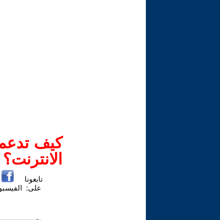
كيف تدعم-
الانترنت؟
تابعونا
على:
الفيسب