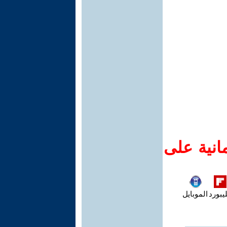
انية على
يبورد
الموبايل