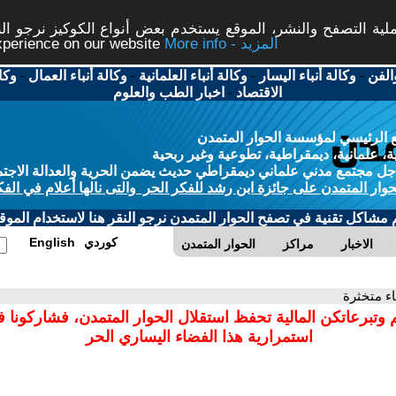
ة التصفح والنشر، الموقع يستخدم بعض أنواع الكوكيز نرجو النق
More info - المزيد
experience on our website
الفن
-
وكالة أنباء اليسار
-
وكالة أنباء العلمانية
-
وكالة أنباء العمال
-
وكا
الاقتصاد
-
اخبار الطب والعلوم
 الرئيسي لمؤسسة الحوار المتمدن
، علمانية، ديمقراطية، تطوعية وغير ربحية
ل مجتمع مدني علماني ديمقراطي حديث يضمن الحرية والعدالة الاجتم
حوار المتمدن على جائزة ابن رشد للفكر الحر والتى نالها أعلام في الفك
م مشاكل تقنية في تصفح الحوار المتمدن نرجو النقر هنا لاستخدام الموقع
كوردي
English
الاخبار
مراكز
الحوار المتمدن
اء متخثرة
 وتبرعاتكن المالية تحفظ استقلال الحوار المتمدن، فشاركونا 
استمرارية هذا الفضاء اليساري الحر