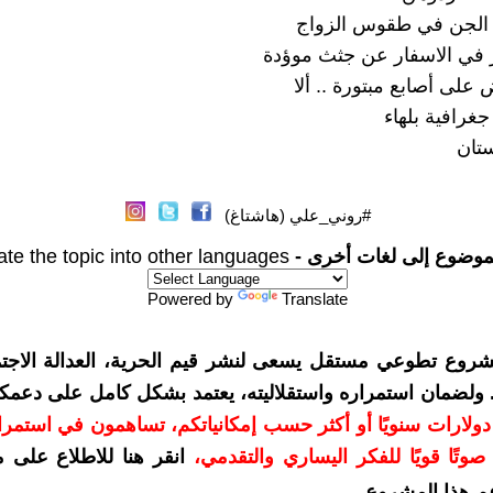
الجن في طقوس الزواج
في الاسفار عن جثث موؤدة
لى أصابع مبتورة .. ألا
غرافية بلهاء
تان
#روني_علي (هاشتاغ)
موضوع إلى لغات أخرى -
ate the topic into other languages
Powered by
Translate
شروع تطوعي مستقل يسعى لنشر قيم الحرية، العدالة الاجتم
. ولضمان استمراره واستقلاليته، يعتمد بشكل كامل على دعمك
دعمكم بمبلغ 10 دولارات سنويًا أو أكثر حسب إمكانياتكم، تساهمون في استم
وتًا قويًا للفكر اليساري والتقدمي
،
انقر هنا للاطلاع على 
م هذا المشروع
.