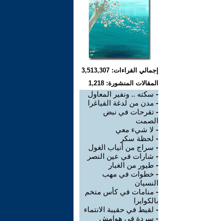
إجمالي القراءات: 3,513,307
المقالات المنشورة: 1,218
-
سكته .. ونفير المعاول
-
مدن من لدغة الفياغرا
-
تقرحات في نبض
الصمت
-
لا شيء معي
-
لحظة سكر
-
سراج من أنياب الغول
-
شارات في عين النصر
-
طيور من الغبار
-
خطوات في مهب
النسيان
-
منامات في كأس متخم
بالكوايرا
-
لقيط في حقيبة الانتماء
-
سردة في هوامش