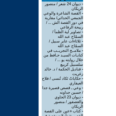
-
ديوان 24 شعر / منصور
الريكان
-
القصة الشاعرة والوعي
الجمعي الحداثي/ مقاربة
في دور القصة الش ... /
ربيحة الرفاعي
-
تصاوير لية الظمأ /
السمّاح عبد الله
-
ثلاثاءات عابر سبيل /
السمّاح عبد الله
-
ملامــح التجريــب في
كتابـات السيـد حـافظ من
خلال روايته يو ... /
سلسبيل كريبع
-
قناديل الحكمة / د. خالد
زغريت
-
حكاياتْ تَكاد تُنسى / فلاح
العيفاري
-
وعي ـ قصص قصيرة جدا
/ حسين جداونه
-
ديوان 23 الحاوي
والعصفور / منصور
الريكان
-
كتاب «عين على القصة
القصيرة: تأملات نقدية في