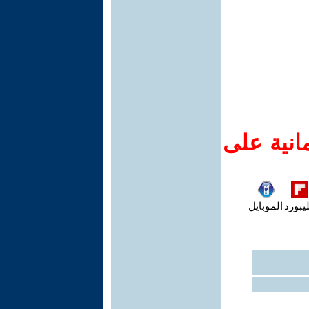
انية على
يبورد
الموبايل