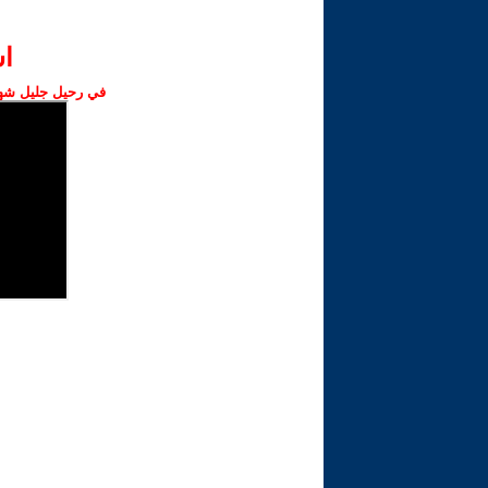
ا‫
في رحيل جليل شهبا