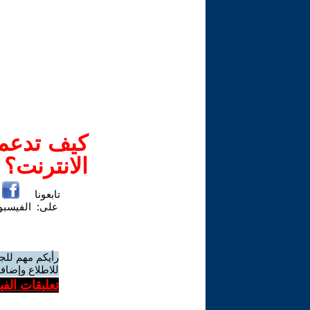
كيف تدعم-
الانترنت؟
تابعونا
على:
الفيسب
رأيكم مهم للج
للاطلاع وإضافة
تعليقات الف