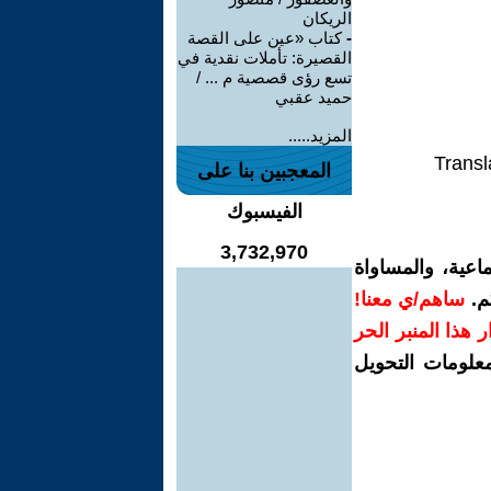
الريكان
-
كتاب «عين على القصة
القصيرة: تأملات نقدية في
تسع رؤى قصصية م ... /
حميد عقبي
المزيد.....
Transl
المعجبين بنا على
الفيسبوك
3,732,970
اعية، والمساواة
م.
ساهم/ي معنا!
رار هذا المنبر الحر
معلومات التحويل