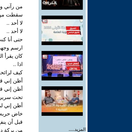
من رآني وأ
سقطت من ق
لا أحد ..
لا أحد ..
حتى أنا كن
ارسم وجهي
كان يقرأ ا
اذا ..
كيف لرائحة
أظن إني قد
أظن إني ق
تحت سرير 
أظن إني لم
خاض حربه 
قبل أن ينف
المزيد.....
من بركة د