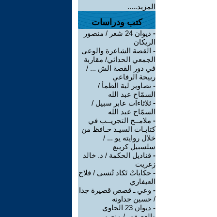
المزيد.....
كتب ودراسات
-
ديوان 24 شعر / منصور
الريكان
-
القصة الشاعرة والوعي
الجمعي الحداثي/ مقاربة
في دور القصة الش ... /
ربيحة الرفاعي
-
تصاوير لية الظمأ /
السمّاح عبد الله
-
ثلاثاءات عابر سبيل /
السمّاح عبد الله
-
ملامــح التجريــب في
كتابـات السيـد حـافظ من
خلال روايته يو ... /
سلسبيل كريبع
-
قناديل الحكمة / د. خالد
زغريت
-
حكاياتْ تَكاد تُنسى / فلاح
العيفاري
-
وعي ـ قصص قصيرة جدا
/ حسين جداونه
-
ديوان 23 الحاوي
والعصفور / منصور