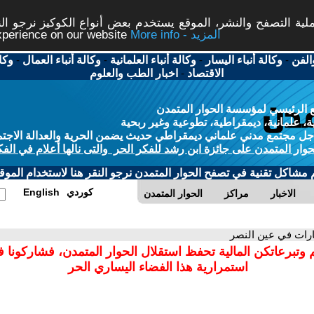
ة التصفح والنشر، الموقع يستخدم بعض أنواع الكوكيز نرجو النق
More info - المزيد
experience on our website
الفن
-
وكالة أنباء اليسار
-
وكالة أنباء العلمانية
-
وكالة أنباء العمال
-
وكا
الاقتصاد
-
اخبار الطب والعلوم
 الرئيسي لمؤسسة الحوار المتمدن
، علمانية، ديمقراطية، تطوعية وغير ربحية
ل مجتمع مدني علماني ديمقراطي حديث يضمن الحرية والعدالة الاجتم
حوار المتمدن على جائزة ابن رشد للفكر الحر والتى نالها أعلام في الفك
م مشاكل تقنية في تصفح الحوار المتمدن نرجو النقر هنا لاستخدام الموقع
كوردي
English
الاخبار
مراكز
الحوار المتمدن
رات في عين النصر
 وتبرعاتكن المالية تحفظ استقلال الحوار المتمدن، فشاركونا 
استمرارية هذا الفضاء اليساري الحر