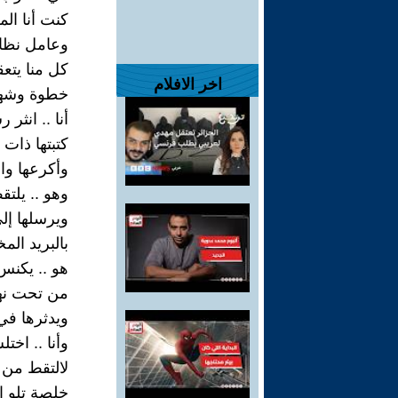
كنت أنا ال
وعامل نظاف
كل منا يتع
اخر الافلام
خطوة وشه
أنا .. انثر 
كتبتها ذات 
وأكرعها وا
وهو .. يلت
ويرسلها إل
بالبريد الم
هو .. يكنس 
من تحت نهد
ويدثرها في
وأنا .. اخ
لالتقط من أ
خلصة تلو ا