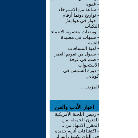
-
غفوة
-
ساعة من الاسترخاء
-
تواريخ دونما أرقام
-
حوار في هوامش
النكبات
-
ومضات معصوبة الانتماء
-
شبهات في مصيدة
الشبه
-
لعبة المسافات
-
سيول من تقويم العمر
-
صنم في غرفة
الاستجواب
-
دورة الشمس في
كوباني
المزيد.....
اخبار الأدب والفن
-
رئيس اللجنة الأمريكية
للفنون الجميلة: من
المقرر الانتهاء من ...
-
اكتشافات أثرية جديدة
في ألتاي تكشف أسرار