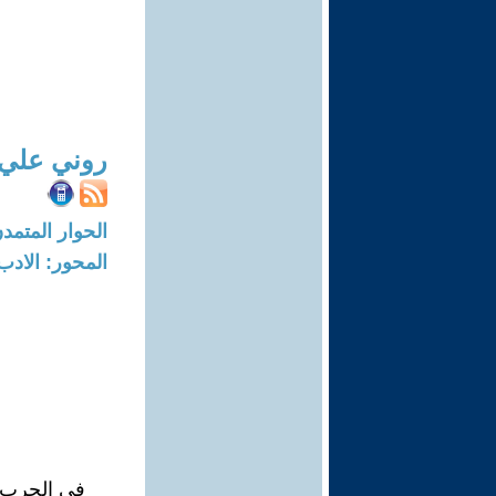
روني علي
الحوار المتمدن-العدد: 7303 - 2
المحور: الادب
في الحرب .