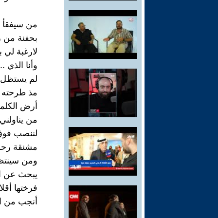
من سيفقأ 
بحفنة من رم
لارغبة لي 
وأنا الذي ..
لم يستظل 
مذ طرحته خ
أرض الكلم
من يناولني
لننصب فوق 
مشنقة رحم 
ومن سينتظر
يبحث عن اس
فرختها أقلا
أنجب من ا