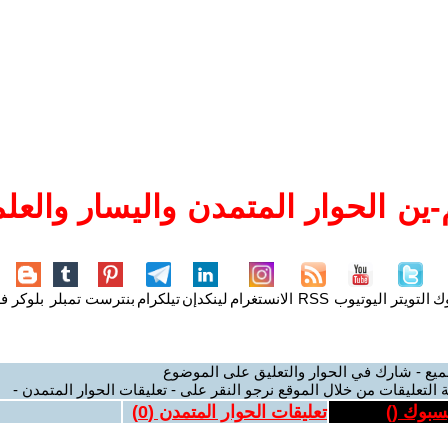
ين الحوار المتمدن واليسار والعلم
وك
التويتر
اليوتيوب
RSS
الانستغرام
لينكدإن
تيلكرام
بنترست
تمبلر
بلوكر
فل
ميع - شارك في الحوار والتعليق على الموضوع
 التعليقات من خلال الموقع نرجو النقر على - تعليقات الحوار المتمدن -
يسبوك (
)
تعليقات الحوار المتمدن (
0
)