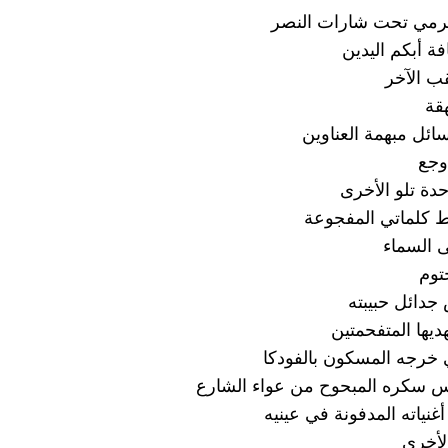
مرمي تحت شارات النصر
ة أبكم اليدين
قب الآخر
قة
رسائل مبهمة العناوين
وجع
حدة تلو الأخرى
قط كلماتي المفجوعة
ى السماء
ختوم
جدائل حبيبته
يها المتفحمتين
 خرجه المسكون بالفودكا
تلس سكره المبحوح من عواء الشارع
غنياته المدفونة في عينيه
لأخرى