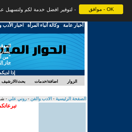
موافق - OK
لتوفير افضل خدمة لكم ولتسهيل عملي
أخبار عامة
-
وكالة أنباء المرأة
-
اخبار الأدب و
الموقع
يسارية
"من أج
حاز ال
إذا لديك
الزوار
اضافة/خدمات
بحث/الارشيف
الصفحة الرئيسية
-
الادب والفن
-
روني علي
- شا
تبرعاتكم