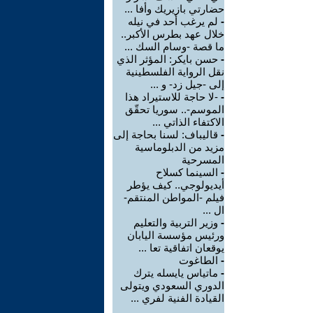
حضارتي بازيريك وأفا ...
-
لم يرغب أحد في نيله
خلال عهد بطرس الأكبر..
ما قصة -وسام السك ...
-
حسن بايكر: المؤثر الذي
نقل الرواية الفلسطينية
إلى -جيل زد- و ...
-
-لا حاجة للاستيراد هذا
الموسم-.. سوريا تحقّق
الاكتفاء الذاتي ...
-
قاليباف: لسنا بحاجة إلى
مزيد من الدبلوماسية
المسرحية
-
السينما كسلاح
أيديولوجي.. كيف يؤطر
فيلم -المواطن المنتقم-
ال ...
-
وزير التربية والتعليم
ورئيس مؤسسة اليابان
يوقعان اتفاقية تعا ...
-
الطاغوت
-
ماتياس يايسله يترك
الدوري السعودي ويتولى
القيادة الفنية لفري ...