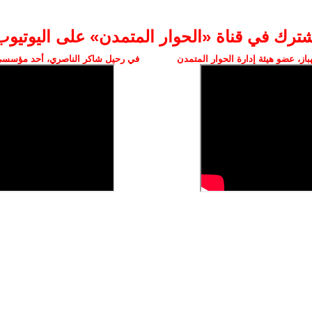
شترك في قناة «الحوار المتمدن» على اليوتيوب
ز، عضو هيئة إدارة الحوار المتمدن
في رحيل شاكر الناصري، أحد مؤسسي 