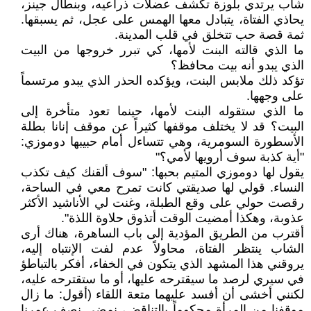
شاب يرتدي بلوزة تكشف عضلات ذراعيه، وبنطال جينز،
يحاذي الفتاة، يتبادل معها الهمس على عجل، ثم يسبقها.
ثمة قصة حب تتخلق في قلب المدينة.
ما الذي قالته البنت لأمها، كي تبرر خروجها من البيت
الذي يبدو أنه بيت محافظ؟
تؤكد ذلك ملابس البنت، ويؤكده الحذر الذي يبدو مرتسماً
على وجهها.
ما الذي ستقوله البنت لأمها، حينما تعود متأخرة إلى
البيت؟ قد لا يختلف موقفها كثيراً عن موقف إنانا بطلة
الأسطورة السومرية، وهي تتساءل أمام حبيبها دوموزي:
"أية كذبة سوف أرويها لأمي؟"
يقول لها دوموزي المتيم بحبها: "سوف ألقنك كيف تكذب
النساء. قولي لها صديقتي كانت تمرح معي في الساحة،
رقصت حولي على وقع الطبلة، وغنت لي الأناشيد الأكثر
عذوبة، وهكذا أمضيت الوقت أتذوق حلاوة اللذة".
أقترب من الطريق المؤدية إلى باب الساهرة، هناك أرى
الشاب ينتظر الفتاة، محاولاً عدم لفت الإنتباه إليه،
يروقني هذا المشهد الذي يتكون في الخفاء، أفكر بالتباطؤ
في سيري لرصد ما سيقترحه عليها، أو ما ستقترحه عليه،
لكنني أخشى أن أفسد عليهما متعة اللقاء (أقول: ما زال
موقفنا من المرأة محكوماً بالتناقض، نمضي نصف عمرنا