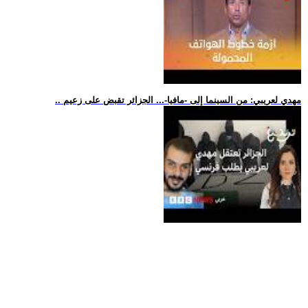
.. مهدي لعريبي: من السينما إلى -مافيا-... الجزائر تقبض على زعيم