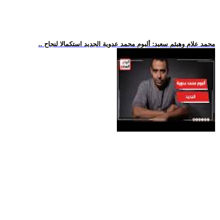
.. محمد علام وهيثم سعيد: ألبوم محمد عدوية الجديد استكمالا لنجاح