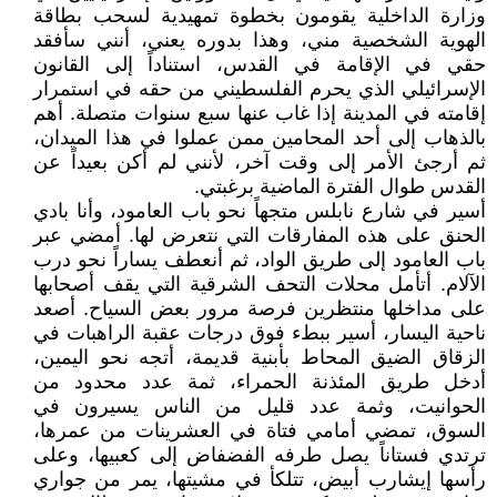
وزارة الداخلية يقومون بخطوة تمهيدية لسحب بطاقة
الهوية الشخصية مني، وهذا بدوره يعني، أنني سأفقد
حقي في الإقامة في القدس، استناداً إلى القانون
الإسرائيلي الذي يحرم الفلسطيني من حقه في استمرار
إقامته في المدينة إذا غاب عنها سبع سنوات متصلة. أهم
بالذهاب إلى أحد المحامين ممن عملوا في هذا الميدان،
ثم أرجئ الأمر إلى وقت آخر، لأنني لم أكن بعيداً عن
القدس طوال الفترة الماضية برغبتي.
أسير في شارع نابلس متجهاً نحو باب العامود، وأنا بادي
الحنق على هذه المفارقات التي نتعرض لها. أمضي عبر
باب العامود إلى طريق الواد، ثم أنعطف يساراً نحو درب
الآلام. أتأمل محلات التحف الشرقية التي يقف أصحابها
على مداخلها منتظرين فرصة مرور بعض السياح. أصعد
ناحية اليسار، أسير ببطء فوق درجات عقبة الراهبات في
الزقاق الضيق المحاط بأبنية قديمة، أتجه نحو اليمين،
أدخل طريق المئذنة الحمراء، ثمة عدد محدود من
الحوانيت، وثمة عدد قليل من الناس يسيرون في
السوق، تمضي أمامي فتاة في العشرينات من عمرها،
ترتدي فستاناً يصل طرفه الفضفاض إلى كعبيها، وعلى
رأسها إيشارب أبيض، تتلكأ في مشيتها، يمر من جواري