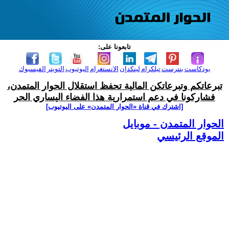
تابعونا على:
بودكاست
بنترست
تيلكرام
لينكدإن
الانستغرام
اليوتيوب
التويتر
الفيسبوك
تبرعاتكم وتبرعاتكن المالية تحفظ استقلال الحوار المتمدن،
فشاركونا في دعم استمرارية هذا الفضاء اليساري الحر
[اشترك في قناة ‫«الحوار المتمدن» على اليوتيوب]
الحوار المتمدن - موبايل
الموقع الرئيسي