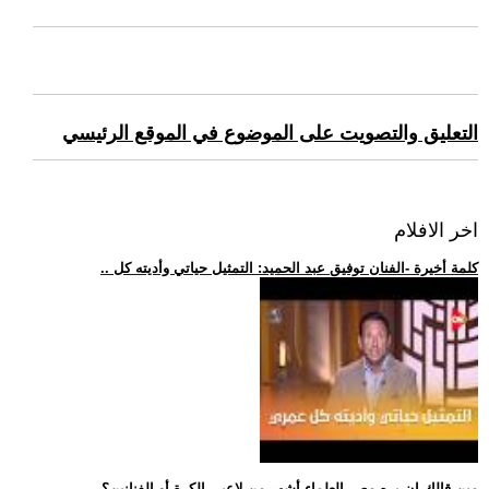
التعليق والتصويت على الموضوع في الموقع الرئيسي
اخر الافلام
.. كلمة أخيرة -الفنان توفيق عبد الحميد: التمثيل حياتي وأديته كل
.. مين قالك إن بره مصر العلماء أشهر من لاعبي الكرة أو الفنانين؟