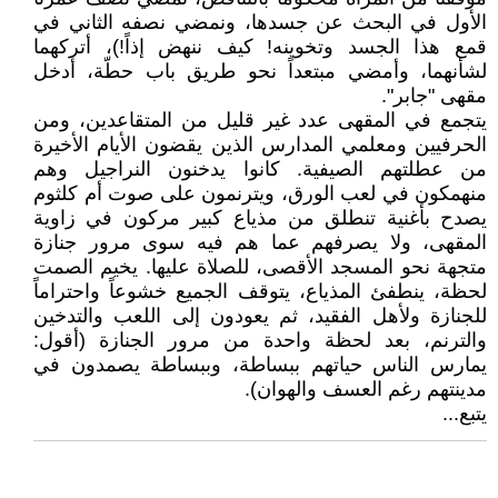
الأول في البحث عن جسدها، ونمضي نصفه الثاني في
قمع هذا الجسد وتخوينه! كيف ننهض إذاً!)، أتركهما
لشأنهما، وأمضي مبتعداً نحو طريق باب حطّة، أدخل
مقهى "جابر".
يتجمع في المقهى عدد غير قليل من المتقاعدين، ومن
الحرفيين ومعلمي المدارس الذين يقضون الأيام الأخيرة
من عطلتهم الصيفية. كانوا يدخنون النراجيل وهم
منهمكون في لعب الورق، ويترنمون على صوت أم كلثوم
يصدح بأغنية تنطلق من مذياع كبير مركون في زاوية
المقهى، ولا يصرفهم عما هم فيه سوى مرور جنازة
متجهة نحو المسجد الأقصى، للصلاة عليها. يخيم الصمت
لحظة، ينطفئ المذياع، يتوقف الجميع خشوعاً واحتراماً
للجنازة ولأهل الفقيد، ثم يعودون إلى اللعب والتدخين
والترنم، بعد لحظة واحدة من مرور الجنازة (أقول:
يمارس الناس حياتهم ببساطة، وببساطة يصمدون في
مدينتهم رغم العسف والهوان).
يتبع...