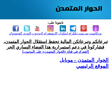
تابعونا على:
بودكاست
بنترست
تيلكرام
لينكدإن
الانستغرام
اليوتيوب
التويتر
الفيسبوك
تبرعاتكم وتبرعاتكن المالية تحفظ استقلال الحوار المتمدن،
فشاركونا في دعم استمرارية هذا الفضاء اليساري الحر
[اشترك في قناة ‫«الحوار المتمدن» على اليوتيوب]
الحوار المتمدن - موبايل
الموقع الرئيسي