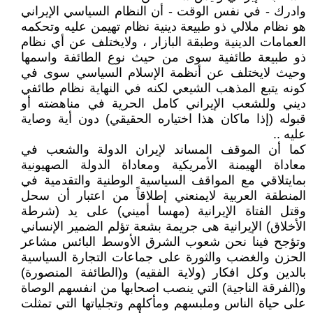
وادرك - في نفس الوقت - أن النظام السياسي الإيراني
هو نظام ملالي ذو طبيعة دينية نظام تهيمن عليه وتحكمه
العمامات الدينية وطبقة البازار ، ولايختلف عن أي نظام
ذو طبيعة طائفية سوى من حيث نوع الطائفة واسمها
وحيث لايختلف عن أنظمة الإسلام السياسي سوى في
كونه يتبع المذهب الشيعي لكنه في النهاية نظام طائفي
ديني وللشعب الإيراني كامل الحرية في مناهضته أو
قبوله (إذا ماكان هذا اختياره الحقيقي) دون أية وصاية
عليه ..
كما أن الموقف المساند لإيران الدولة والشعب في
معاداة الهيمنة الأمريكية ومعاداة الدولة الصهيونية
بمايتلاقي مع المواقف السياسية الوطنية والتقدمية في
المنطقة العربية لايمنعني إطلاقاً من اعتبار أن سحل
وقتل الفتاة الإيرانية (مهسا أميني) على يد (شرطة
الأخلاق) الإيرانية هى جريمة بشعة تؤلم الضمير الإنساني
وتؤجح فينا نحن شعوب الشرق الأوسط البائس مشاعر
الحزن والغضب والثورة على جماعات التجارة السياسية
بالدين وكل افكار (ولاية الفقيه) و(الطائفة المنصورة)
و(الفرقة الناجية) التي ينصب اصحابها من انفسهم الوصاة
على حياة الناس وملبسهم ومأكلهم وتجلياتها التي تمثلت