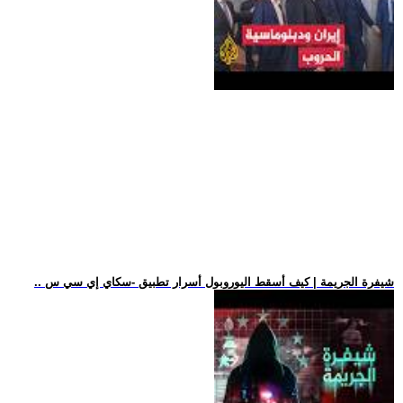
.. شيفرة الجريمة | كيف أسقط اليوروبول أسرار تطبيق -سكاي إي سي س