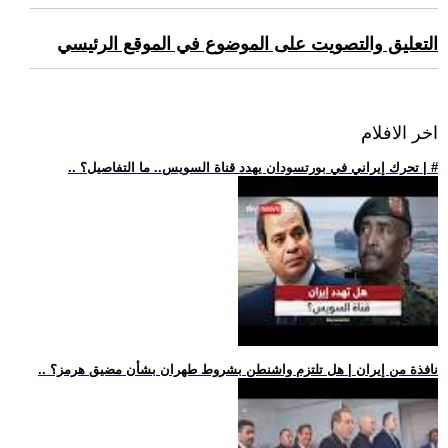
التعليق والتصويت على الموضوع في الموقع الرئيسي
اخر الافلام
.. تحرك إيراني في بورتسودان يهدد قناة السويس.. ما التفاصيل؟ | #
.. نافذة من إيران | هل تلتزم واشنطن بشروط طهران بشأن مضيق هرمز؟