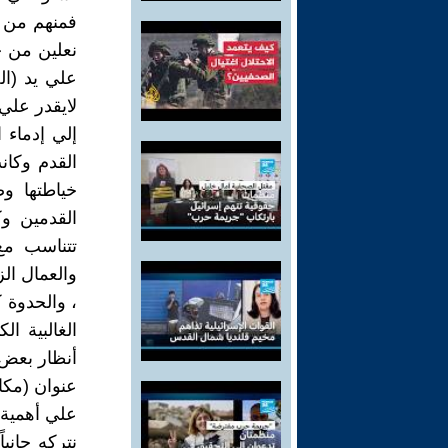
فمنهم من 
نعلين من جل
علي يد (ال
لايقدر علي
إلي إدماء 
القدم وكان
خياطتها وص
القدمين وك
تتناسب مع 
والعمال ال
، والحدوة 
الغالبية 
أنظار بعض 
عنوان (مكاف
علي أهمية ه
نتركه جانب