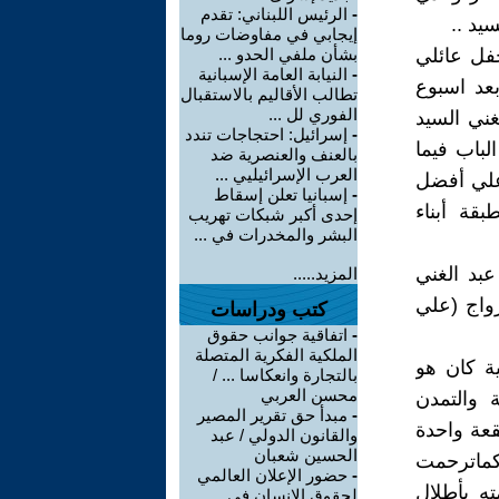
-
الرئيس اللبناني: تقدم
يد ..
إيجابي في مفاوضات روما
حفل عائلي
بشأن ملفي الحدو ...
-
النيابة العامة الإسبانية
عد اسبوع
تطالب الأقاليم بالاستقبال
الفوري لل ...
غني السيد
-
إسرائيل: احتجاجات تندد
لباب فيما
بالعنف والعنصرية ضد
العرب الإسرائيليي ...
 علي أفضل
-
إسبانيا تعلن إسقاط
قة أبناء
إحدى أكبر شبكات تهريب
البشر والمخدرات في ...
عبد الغني
المزيد.....
زواج (علي
كتب ودراسات
-
اتفاقية جوانب حقوق
الملكية الفكرية المتصلة
ية كان هو
بالتجارة وانعكاسا ... /
محسن العربي
 والتمدن
-
مبدأ حق تقرير المصير
قعة واحدة
والقانون الدولي / عبد
الحسين شعبان
كماترحمت
-
حضور الإعلان العالمي
ه بأطلال
لحقوق الانسان في