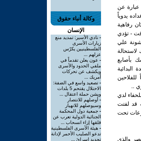
عبارة عن
اده يدوياً
وكالة أنباء حقوق
ان رفاهية
الإنسان
قت - تؤدي
-
نادي الأسير: تمديد منع
خشونة علي
زيارات الأسرى
الفلسطينيين يكرّس
 لاستحالة
عزلهم ...
سك بأصابع
-
عون يعلن تقدماً في
ملفي الحدود والأسرى
 البدائية
ويكشف عن تحركات
للفلاحين
أمريك ...
-
تصعيد واسع في الضفة:
 ..
الاحتلال يقتحم 5 بلدات
ويشن حملة اعتقال ...
لحفاء لدي
-
أوصلهم للانتصار
 قد لفتت
وسيوصلهم للانهيار
-
جمعية دول المحكمة
برعات تحت
الجنائية الدولية تعرب عن
قلقها إزاء انسحاب ...
-
هيئة الأسرى الفلسطينية
تدعو الصليب الأحمر لإدانة
عصر والذي
تجديد إسرائ ...