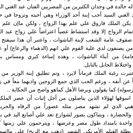
له خالدة في وجدان الكثيرين من المصريين الفنان عبد الغني الس
د الغني السيد أحب إبنة أحد الوزراء وهي أحبته وتزوجا في 
يكن الملك فاروق علي علم بهذا الزواج ، ولكن ماإن علم ب
مام الزواج إلا وقد استشاط غضباً اعتراضاً علي زواج عبد ال
صفوف عامة الشعب لإبنة الباشوات ، واعتبر أن هذا سيفتح ا
من يصنفون لدي علية القوم علي انهم (الدهماء والرعاع) أو
عامة) من أبناء الباشوات ، وهذه إساءة كبري ومساس بطب
واختلاط الحابل بالنابل.
تبرت رغبة الملك فرماناً لايرد ، وتم تطليق إبنة الوزير من 
ً عن أنفه ، ورغم الحب الذي جمع الزوجين واذبهما معاً في 
رسوله) كما يقولون وبرضا الأهل كماهو واضح من الحكاية ..
اسوقها لهؤلاء الذين يناضلون من أجل إثبات أن عصر الملك
هبي الذي لم تشهد مصر مثله عصوراً من الرفاه والحرية
والحضارة ، ويتباكون بصور لشوارع تعد علي أصابع اليد في ب
واحدة بامتداد طول مصر وعرضها ، ويترحمون علي زمنها 
بطلة الفيلم الأمريكي الشهير (ذهب مع الريح) علي مااسمت