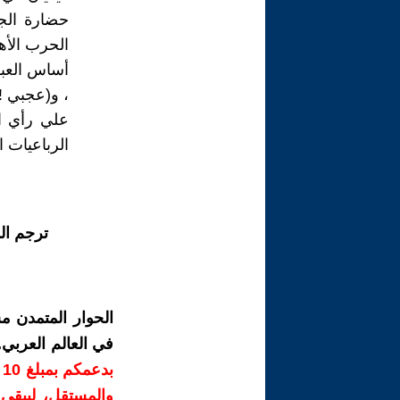
حضارة الج
الحرب الأه
أساس العبود
، و(عجبي !!
علي رأي ال
الرباعيات ا
ترجم ال
الحوار المتمدن م
في العالم العربي
ب
والمستقل، ليبقى ص