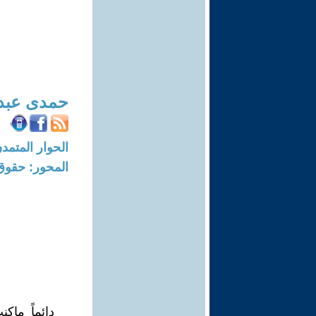
حمدى عبد 
الحوار المتمدن-العدد: 7291 - 22
المحور: حقوق
دائماً ماك