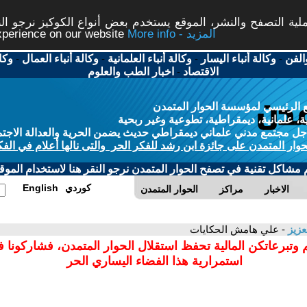
ة التصفح والنشر، الموقع يستخدم بعض أنواع الكوكيز نرجو النق
More info - المزيد
experience on our website
الفن
-
وكالة أنباء اليسار
-
وكالة أنباء العلمانية
-
وكالة أنباء العمال
-
وكا
الاقتصاد
-
اخبار الطب والعلوم
 الرئيسي لمؤسسة الحوار المتمدن
، علمانية، ديمقراطية، تطوعية وغير ربحية
ل مجتمع مدني علماني ديمقراطي حديث يضمن الحرية والعدالة الاجتم
حوار المتمدن على جائزة ابن رشد للفكر الحر والتى نالها أعلام في الفك
م مشاكل تقنية في تصفح الحوار المتمدن نرجو النقر هنا لاستخدام الموقع
كوردي
English
الاخبار
مراكز
الحوار المتمدن
عزيز
- علي هامش الحكايات
 وتبرعاتكن المالية تحفظ استقلال الحوار المتمدن، فشاركونا 
استمرارية هذا الفضاء اليساري الحر