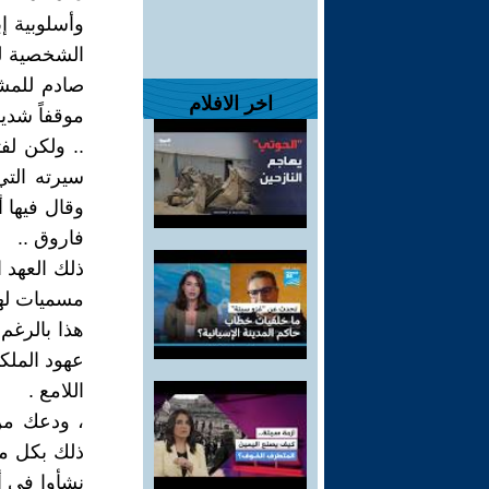
وأسلوبية إب
الشخصية لل
صادم للمشا
اخر الافلام
موقفاً شديد
.. ولكن لف
وقال فيها 
فاروق ..
ذلك العهد ا
مسميات لها 
هذا بالرغم
عهود المل
اللامع .
، ودعك من 
ذلك بكل م
نشأوا في أ