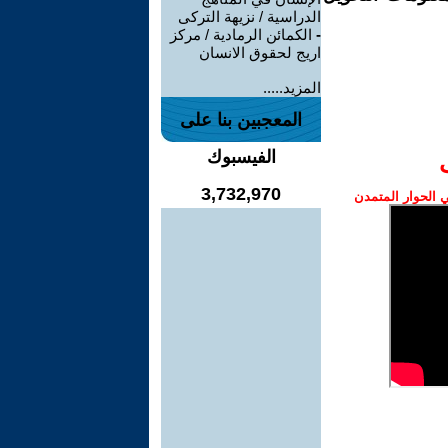
الدراسية / نزيهة التركى
-
الكمائن الرمادية / مركز
اريج لحقوق الانسان
المزيد.....
المعجبين بنا على
الفيسبوك
3,732,970
الحوار المتمدن