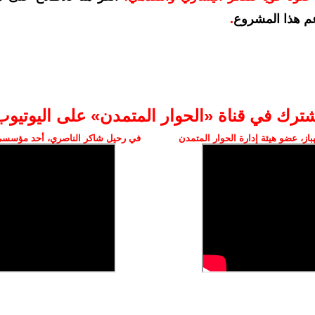
م هذا المشروع
.
شترك في قناة «الحوار المتمدن» على اليوتيوب
ز، عضو هيئة إدارة الحوار المتمدن
في رحيل شاكر الناصري، أحد مؤسسي 