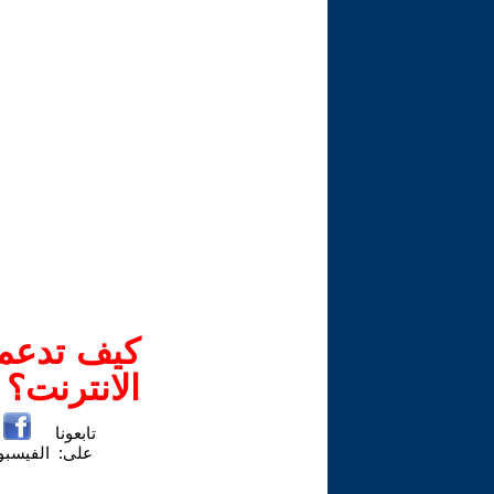
كيف تدعم-
الانترنت؟
تابعونا
على:
الفيسب