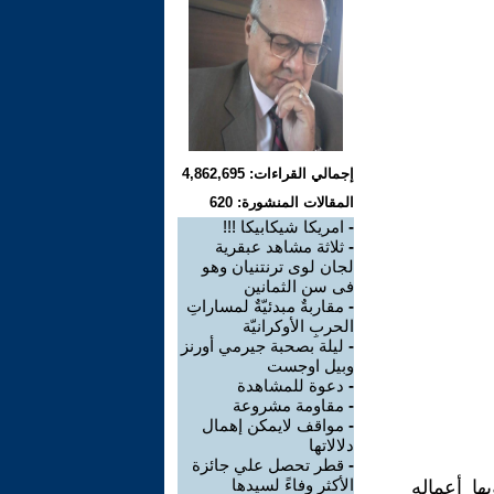
إجمالي القراءات: 4,862,695
المقالات المنشورة: 620
-
امريكا شيكابيكا !!!
-
ثلاثة مشاهد عبقرية
لجان لوى ترنتنيان وهو
فى سن الثمانين
-
مقاربةٌ مبدئيّةٌ لمساراتِ
الحربِ الأوكرانيّة
-
ليلة بصحبة جيرمي أورنز
وبيل اوجست
-
دعوة للمشاهدة
-
مقاومة مشروعة
-
مواقف لايمكن إهمال
دلالاتها
-
قطر تحصل علي جائزة
الأكثر وفاءً لسيدها
ها أعماله