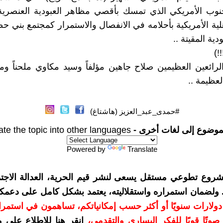
نوب الأمريكي الذي تمسك بأقصي مظاهر العبودية العنصري
لية الأمريكية بأحلامه في الانفصال والاستمرار كمجتمع بني ح
ية المقيتة ..
!)
رائعين العظيمين صلاح جاهين مؤلفاً وسيد مكاوي ملحناً ومن
لعظيمة ..
#حمدى_عبد_العزيز (هاشتاغ)
موضوع إلى لغات أخرى -
ate the topic into other languages
Powered by
Translate
شروع تطوعي مستقل يسعى لنشر قيم الحرية، العدالة الاجتم
. ولضمان استمراره واستقلاليته، يعتمد بشكل كامل على دعمك
دعمكم بمبلغ 10 دولارات سنويًا أو أكثر حسب إمكانياتكم، تساهمون في استم
وتًا قويًا للفكر اليساري والتقدمي
،
انقر هنا للاطلاع على 