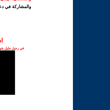
والمشاركة في دع
ا‫
في رحيل جليل شهبا