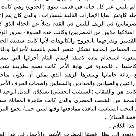
لم يلبس عبر كل حياته في قدميه سوي (الحدوة) وهي كانت 
د كاوتش بقايا الإطارات التالفة للسيارات ، والذي كان يتم إعد
صرماتي) في الريف ليلبس في القدم بديلاً عن الحذاء الذي ك
 امتلاكها ملايين من المصريين) وكانت هذه الحدوة - بمرور الو
القدمين وتقرحهما بالجروح والكالوهات لأنها كانت شديدة ال
ت المسامير المدببة تشكل عنصر الضم بالنسبة لأجزائها وذلك
عوبة استخدام مادة لاصقة لإتمام التئام أجزائها التي تم
احليها .. فالحدوة في نهاية الأمر كانت تصنع بطريقة شديدة
ردائة خاماتها وسعرها الزهيد الذي يمكن أن يكون متاحاً 
زراعيين والصيادين والحدادين والسقايين واصحاب الحرف الأخري
كانت هي والقبقاب (الشبشب الخشبي) يشكلان البديل الوحيد ل
الكاسحة من الشعب المصري والذي كانت ظاهرة المعاناة منه
النخب السياسية النافذة ممادفعها وقتها لتبني حملةً لجمع الت
حة الحفاء) ..
ذا الكلام ..
اً ونعود إلي بطل قصتنا المطرب الأشهر والأجمل في هذا ال