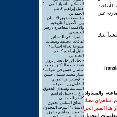
الدساتير.. انحياز للقي ... /
ة فأطاحت
خليل إبراهيم كاظم
ضارته علي
الحمداني
-
فلسفة حقوق الانسان
بين الأصول التاريخية
والأهمية المعاصرة / زهير
الخويلدي
شداً لتلك
-
المراة في الدساتير ..
ثقافات مختلفة وضعيات
متنوعة لحالة انسا ... /
خليل إبراهيم كاظم
الحمداني
-
نجل الراحل يسار يروي
قصة والده الدكتور محمد
Transl
سلمان حسن في صرا ... /
يسار محمد سلمان حسن
-
الإستعراض الدوري
الشامل بين مطرقة
السياسة وسندان الحقوق
اعية، والمساواة
.. ع ... / خليل إبراهيم
كاظم الحمداني
م.
ساهم/ي معنا!
-
نطاق الشامل لحقوق
الانسان / أشرف المجدول
رار هذا المنبر الحر
-
تضمين مفاهيم حقوق
معلومات التحويل
الإنسان في المناهج