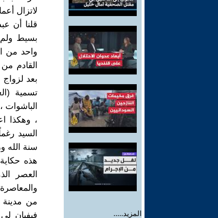
لاتزال أعما
قلنا أن عب
بسيط ولم 
واحد من ات
القادم من 
بعد لزواج 
تسمية (ال
الباشوات ، 
، وهكذا اع
السيد رغما
سنة الله و
هذه حكاية 
العصر الذ
والمعاصرة 
من مدينة 
المزيد.....
فيفيان لي 