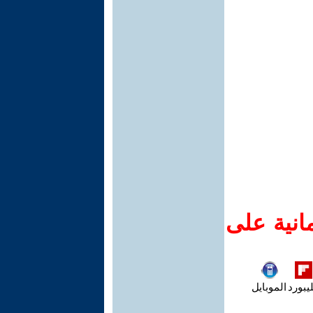
انية على
يبورد
الموبايل