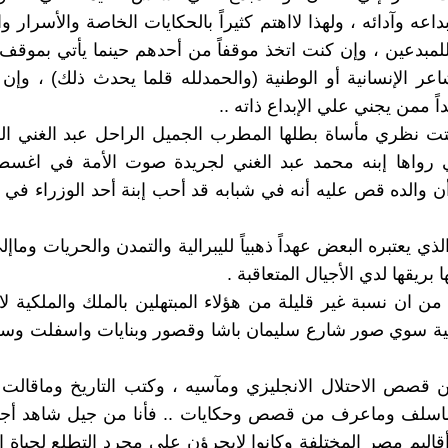
داعه وآدائه ، ولهذا لااهتم كثيراً بالحكايات الخاصة والأسرار 
مبدعين ، وإن كنت اتخذ موقفاً من أحدهم حينما يأتي بموقف
عر الإنسانية أو الوطنية (والحمدلله قلما يحدث ذلك) ، وإن
اً ممن يجني علي الإبداع ذاته ..
تت نظري مأساة بطلها المطرب الجميل الراحل عبد الغني ال
أن والده قص عليه أنه في شبابه قد أحب إبنة أحد الوزراء في 
لذي يعتبره البعض عهداً ذهبياً لليبرالية والتمدن والحريات وما
بريقها لدي الأجيال المتعاقبة .
 من ان نسبة غير قليلة من هؤلاء المبتهلين بالملك والملكية 
كية سوي صور شارع سليمان باشا وقصور وبنايات واسفلت وسط
قصص الاحتلال الانجليزي ومآسيه ، وكتب التاريخ وماقالت 
اسلف وماعرف من قصص وحكايات .. فأنا من جيل شاهد أجدا
قاليم مصر المختلفة وكانوا لايجرؤن علي مجرد التطلع لحياة ا