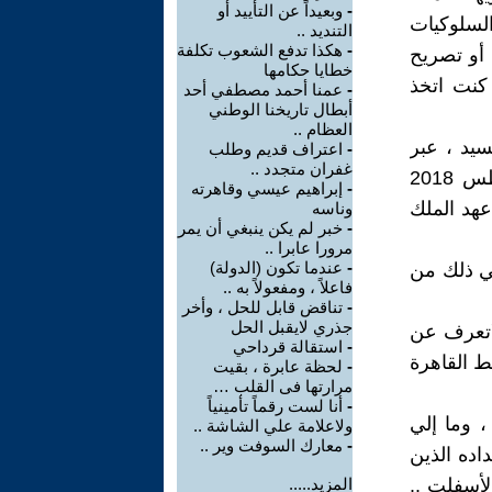
-
وبعيداً عن التأييد أو
والسلوكيات
التنديد ..
-
هكذا تدفع الشعوب تكلفة
 أو تصريح
خطايا حكامها
 كنت اتخذ
-
عمنا أحمد مصطفي أحد
أبطال تاريخنا الوطني
العظام ..
سيد ، عبر
-
اعتراف قديم وطلب
غفران متجدد ..
سيرته التي رواها إبنه محمد عبد الغني لجريدة صوت الأمة في اغسطس 2018
-
إبراهيم عيسي وقاهرته
عهد الملك
وناسه
-
خبر لم يكن ينبغي أن يمر
مرورا عابرا ..
-
عندما تكون (الدولة)
إلي ذلك من
فاعلاً ، ومفعولاً به ..
-
تناقض قابل للحل ، وأخر
جذري لايقبل الحل
لاتعرف عن
-
استقالة قرداحي
 القاهرة
-
لحظة عابرة ، بقيت
مرارتها فى القلب …
-
أنا لست رقماً تأمينياً
، وما إلي
ولاعلامة علي الشاشة ..
-
معارك السوفت وير ..
ده الذين
لأسفلت ..
المزيد.....