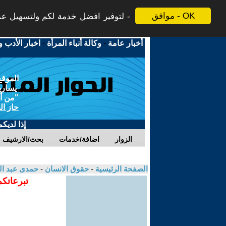
موافق - OK
لتوفير افضل خدمة لكم ولتسهيل عملي
أخبار عامة
-
وكالة أنباء المرأة
-
اخبار الأدب و
الموقع
يسارية
"من أج
حاز ال
إذا لديك
الزوار
اضافة/خدمات
بحث/الارشيف
الصفحة الرئيسية
-
حقوق الانسان
-
حمدى عبد ال
تبرعاتكم